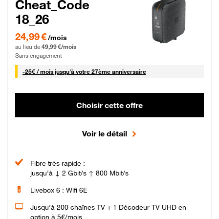
Cheat_Code
18_26
24,99 € par mois pendant 0 mois puis 49,99 € par mois, Sans engagement
24,99 €
/mois
au lieu de
49,99 €/mois
Sans engagement
25 € par mois
-
25€ / mois
jusqu'à votre 27ème anniversaire
Choisir cette offre
Voir le détail
Fibre très rapide :
jusqu'à ↓ 2 Gbit/s ↑ 800 Mbit/s
Livebox 6 : Wifi 6E
Jusqu’à 200 chaînes TV + 1 Décodeur TV UHD en
option à 5€/mois