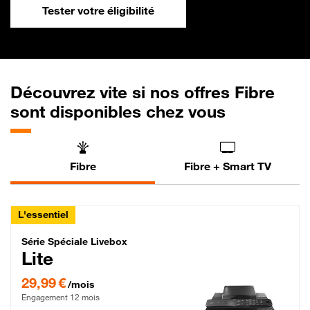
Tester votre éligibilité
Découvrez vite si nos offres Fibre
sont disponibles chez vous
Fibre
Fibre + Smart TV
L'essentiel
Série Spéciale Livebox Lite Fibre
Série Spéciale Livebox
Lite
29,99 € par mois , Engagement 12 mois
29,99 €
/mois
Engagement 12 mois