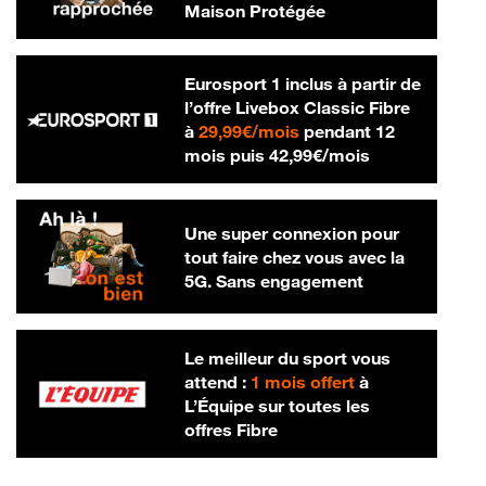
Maison Protégée
Eurosport 1 inclus à partir de
l’offre Livebox Classic Fibre
29,99 € par mois
à
29,99€/mois
pendant 12
42,99 € par m
mois puis
42,99€/mois
Une super connexion pour
tout faire chez vous avec la
5G. Sans engagement
Le meilleur du sport vous
attend :
1 mois offert
à
L’Équipe sur toutes les
offres Fibre