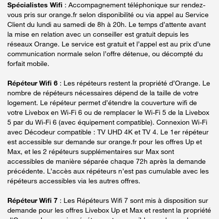
Spécialistes Wifi
: Accompagnement téléphonique sur rendez-
vous pris sur orange.fr selon disponibilité ou via appel au Service
Client du lundi au samedi de 8h à 20h. Le temps d’attente avant
la mise en relation avec un conseiller est gratuit depuis les
réseaux Orange. Le service est gratuit et l’appel est au prix d’une
communication normale selon l’offre détenue, ou décompté du
forfait mobile.
Répéteur Wifi 6
: Les répéteurs restent la propriété d’Orange. Le
nombre de répéteurs nécessaires dépend de la taille de votre
logement. Le répéteur permet d’étendre la couverture wifi de
votre Livebox en Wi-Fi 6 ou de remplacer le Wi-Fi 5 de la Livebox
5 par du Wi-Fi 6 (avec équipement compatible). Connexion Wi-Fi
avec Décodeur compatible : TV UHD 4K et TV 4. Le 1er répéteur
est accessible sur demande sur orange.fr pour les offres Up et
Max, et les 2 répéteurs supplémentaires sur Max sont
accessibles de manière séparée chaque 72h après la demande
précédente. L’accès aux répéteurs n’est pas cumulable avec les
répéteurs accessibles via les autres offres.
Répéteur Wifi 7
: Les Répéteurs Wifi 7 sont mis à disposition sur
demande pour les offres Livebox Up et Max et restent la propriété