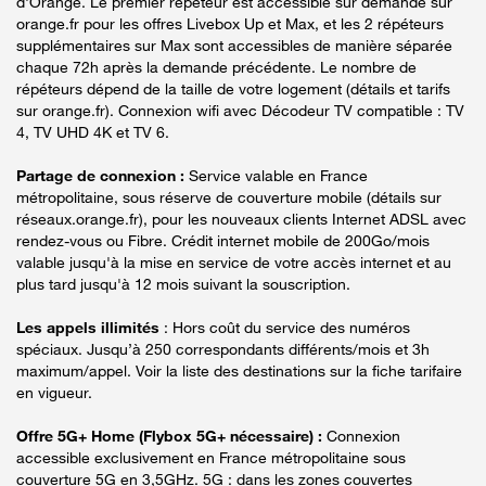
d'Orange. Le premier répéteur est accessible sur demande sur
orange.fr pour les offres Livebox Up et Max, et les 2 répéteurs
supplémentaires sur Max sont accessibles de manière séparée
chaque 72h après la demande précédente. Le nombre de
répéteurs dépend de la taille de votre logement (détails et tarifs
sur orange.fr). Connexion wifi avec Décodeur TV compatible : TV
4, TV UHD 4K et TV 6.
Partage de connexion :
Service valable en France
métropolitaine, sous réserve de couverture mobile (détails sur
réseaux.orange.fr), pour les nouveaux clients Internet ADSL avec
rendez-vous ou Fibre. Crédit internet mobile de 200Go/mois
valable jusqu'à la mise en service de votre accès internet et au
plus tard jusqu'à 12 mois suivant la souscription.
Les appels illimités
: Hors coût du service des numéros
spéciaux. Jusqu’à 250 correspondants différents/mois et 3h
maximum/appel. Voir la liste des destinations sur la fiche tarifaire
en vigueur.
Offre 5G+ Home (Flybox 5G+ nécessaire) :
Connexion
accessible exclusivement en France métropolitaine sous
couverture 5G en 3,5GHz. 5G : dans les zones couvertes