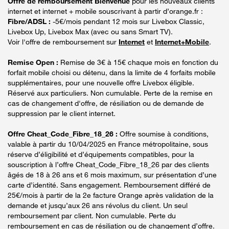
Offre de remboursement Bienvenue
pour les nouveaux clients
internet et internet + mobile souscrivant à partir d’orange.fr :
Fibre/ADSL :
-5€/mois pendant 12 mois sur Livebox Classic,
Livebox Up, Livebox Max (avec ou sans Smart TV).
Voir l'offre de remboursement sur
Internet
et
Internet+Mobile
.
Remise Open :
Remise de 3€ à 15€ chaque mois en fonction du
forfait mobile choisi ou détenu, dans la limite de 4 forfaits mobile
supplémentaires, pour une nouvelle offre Livebox éligible.
Réservé aux particuliers. Non cumulable. Perte de la remise en
cas de changement d'offre, de résiliation ou de demande de
suppression par le client internet.
Offre Cheat_Code_Fibre_18_26 :
Offre soumise à conditions,
valable à partir du 10/04/2025 en France métropolitaine, sous
réserve d’éligibilité et d’équipements compatibles, pour la
souscription à l’offre Cheat_Code_Fibre_18_26 par des clients
âgés de 18 à 26 ans et 6 mois maximum, sur présentation d’une
carte d’identité. Sans engagement. Remboursement différé de
25€/mois à partir de la 2e facture Orange après validation de la
demande et jusqu’aux 26 ans révolus du client. Un seul
remboursement par client. Non cumulable. Perte du
remboursement en cas de résiliation ou de changement d’offre.