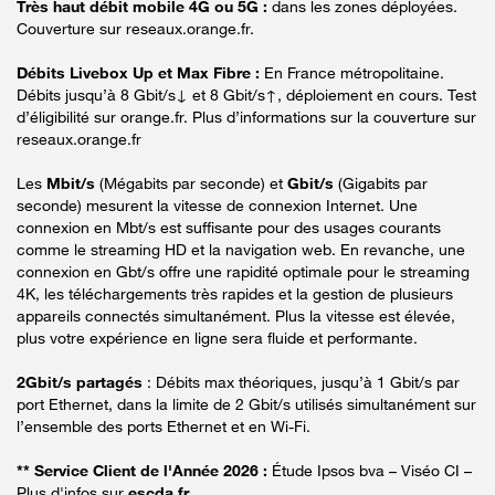
Très haut débit mobile 4G ou 5G :
dans les zones déployées.
Couverture sur reseaux.orange.fr.
Débits Livebox Up et Max Fibre :
En France métropolitaine.
Débits jusqu’à 8 Gbit/s↓ et 8 Gbit/s↑, déploiement en cours. Test
d’éligibilité sur orange.fr. Plus d’informations sur la couverture sur
reseaux.orange.fr
Les
Mbit/s
(Mégabits par seconde) et
Gbit/s
(Gigabits par
seconde) mesurent la vitesse de connexion Internet. Une
connexion en Mbt/s est suffisante pour des usages courants
comme le streaming HD et la navigation web. En revanche, une
connexion en Gbt/s offre une rapidité optimale pour le streaming
4K, les téléchargements très rapides et la gestion de plusieurs
appareils connectés simultanément. Plus la vitesse est élevée,
plus votre expérience en ligne sera fluide et performante.
2Gbit/s partagés
: Débits max théoriques, jusqu’à 1 Gbit/s par
port Ethernet, dans la limite de 2 Gbit/s utilisés simultanément sur
l’ensemble des ports Ethernet et en Wi-Fi.
** Service Client de l'Année 2026 :
Étude Ipsos bva – Viséo CI –
Plus d'infos sur
escda.fr