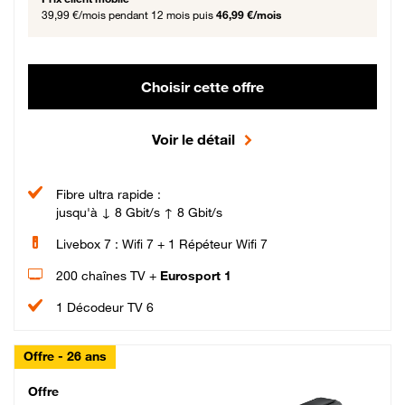
39,99 €/mois
pendant 12 mois puis
46,99 €/mois
Choisir cette offre
Voir le détail
Fibre ultra rapide :
jusqu'à ↓ 8 Gbit/s ↑ 8 Gbit/s
Livebox 7 : Wifi 7 + 1 Répéteur Wifi 7
200 chaînes TV +
Eurosport 1
1 Décodeur TV 6
Offre - 26 ans
Cheat_Code Fibre_18_26
Offre