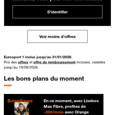
S'identifier
Voir moins d'offres
Eurosport 1 inclus jusqu'au 31/01/2029.
Prix des
offres
et
offre de remboursement
incluses, valables
jusqu’au 19/08/2026.
Les bons plans du moment
En ce moment, avec Livebox
Max Fibre, profitez de
20 € par mois
-
20€/mois
avec Orange