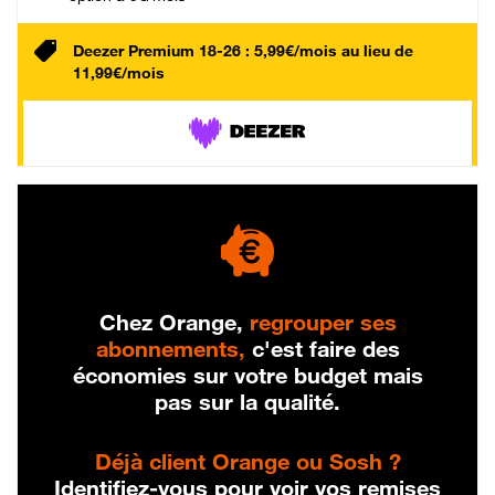
Deezer Premium 18-26 : 5,99€/mois au lieu de
11,99€/mois
Chez Orange,
regrouper ses
abonnements,
c'est faire des
économies sur votre budget mais
pas sur la qualité.
Déjà client Orange ou Sosh ?
Identifiez-vous pour voir vos remises