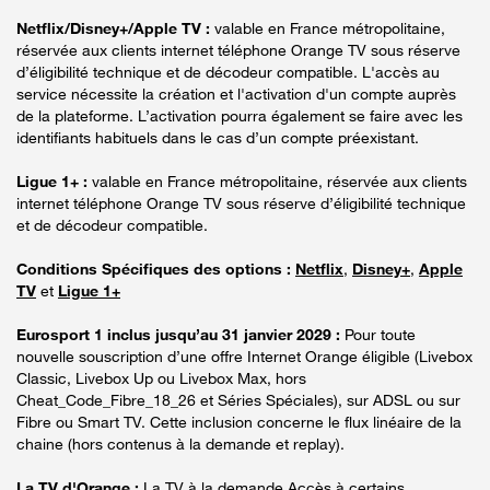
Netflix/Disney+/Apple TV :
valable en France métropolitaine,
réservée aux clients internet téléphone Orange TV sous réserve
d’éligibilité technique et de décodeur compatible. L'accès au
service nécessite la création et l'activation d'un compte auprès
de la plateforme. L’activation pourra également se faire avec les
identifiants habituels dans le cas d’un compte préexistant.
Ligue 1+ :
valable en France métropolitaine, réservée aux clients
internet téléphone Orange TV sous réserve d’éligibilité technique
et de décodeur compatible.
Conditions Spécifiques des options :
Netflix
,
Disney+
,
Apple
TV
et
Ligue 1+
Eurosport 1 inclus jusqu’au 31 janvier 2029 :
Pour toute
nouvelle souscription d’une offre Internet Orange éligible (Livebox
Classic, Livebox Up ou Livebox Max, hors
Cheat_Code_Fibre_18_26 et Séries Spéciales), sur ADSL ou sur
Fibre ou Smart TV. Cette inclusion concerne le flux linéaire de la
chaine (hors contenus à la demande et replay).
La TV d'Orange :
La TV à la demande Accès à certains