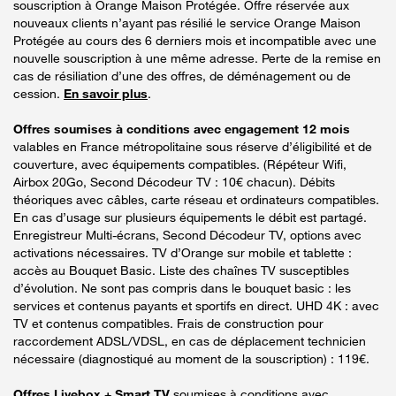
souscription à Orange Maison Protégée. Offre réservée aux
nouveaux clients n’ayant pas résilié le service Orange Maison
Protégée au cours des 6 derniers mois et incompatible avec une
nouvelle souscription à une même adresse. Perte de la remise en
cas de résiliation d’une des offres, de déménagement ou de
cession.
En savoir plus
.
Offres soumises à conditions avec engagement 12 mois
valables en France métropolitaine sous réserve d’éligibilité et de
couverture, avec équipements compatibles. (Répéteur Wifi,
Airbox 20Go, Second Décodeur TV : 10€ chacun). Débits
théoriques avec câbles, carte réseau et ordinateurs compatibles.
En cas d’usage sur plusieurs équipements le débit est partagé.
Enregistreur Multi-écrans, Second Décodeur TV, options avec
activations nécessaires. TV d’Orange sur mobile et tablette :
accès au Bouquet Basic. Liste des chaînes TV susceptibles
d’évolution. Ne sont pas compris dans le bouquet basic : les
services et contenus payants et sportifs en direct. UHD 4K : avec
TV et contenus compatibles. Frais de construction pour
raccordement ADSL/VDSL, en cas de déplacement technicien
nécessaire (diagnostiqué au moment de la souscription) : 119€.
Offres Livebox + Smart TV
soumises à conditions avec