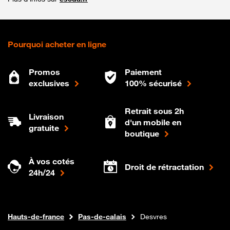
Pourquoi acheter en ligne
Promos
Paiement
exclusives
100% sécurisé
Retrait sous 2h
Livraison
d'un mobile en
gratuite
boutique
À vos cotés
Droit de rétractation
24h/24
Internet fibre
Boutique Orange
Hauts-de-france
Pas-de-calais
Desvres