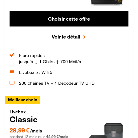
Choisir cette offre
Voir le détail
Fibre rapide :
jusqu'à ↓ 1 Gbit/s ↑ 700 Mbit/s
Livebox 5 : Wifi 5
200 chaînes TV + 1 Décodeur TV UHD
Meilleur choix
Livebox Classic Fibre
Livebox
Classic
29,99 € par mois pendant 12 mois puis 42,99 € par mois, Engagement 12 moi
29,99 €
/mois
pendant 12 mois puis
42,99 €/mois