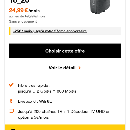
24,99 € par mois pendant 0 mois puis 49,99 € par mois, Sans engagement
24,99 €
/mois
au lieu de
49,99 €/mois
Sans engagement
25 € par mois
-
25€ / mois
jusqu'à votre 27ème anniversaire
Choisir cette offre
Voir le détail
Fibre très rapide :
jusqu'à ↓ 2 Gbit/s ↑ 800 Mbit/s
Livebox 6 : Wifi 6E
Jusqu’à 200 chaînes TV + 1 Décodeur TV UHD en
option à 5€/mois