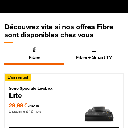
Découvrez vite si nos offres Fibre
sont disponibles chez vous
Fibre
Fibre + Smart TV
L'essentiel
Série Spéciale Livebox Lite Fibre
Série Spéciale Livebox
Lite
29,99 € par mois , Engagement 12 mois
29,99 €
/mois
Engagement 12 mois