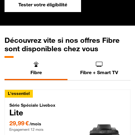
Tester votre éligibilité
Découvrez vite si nos offres Fibre
sont disponibles chez vous
Fibre
Fibre + Smart TV
L'essentiel
Série Spéciale Livebox Lite Fibre
Série Spéciale Livebox
Lite
29,99 € par mois , Engagement 12 mois
29,99 €
/mois
Engagement 12 mois