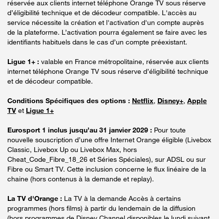
réservée aux clients internet téléphone Orange TV sous réserve
d’éligibilité technique et de décodeur compatible. L'accès au
service nécessite la création et l'activation d'un compte auprès
de la plateforme. L’activation pourra également se faire avec les
identifiants habituels dans le cas d’un compte préexistant.
Ligue 1+ :
valable en France métropolitaine, réservée aux clients
internet téléphone Orange TV sous réserve d’éligibilité technique
et de décodeur compatible.
Conditions Spécifiques des options :
Netflix
,
Disney+
,
Apple
TV
et
Ligue 1+
Eurosport 1 inclus jusqu’au 31 janvier 2029 :
Pour toute
nouvelle souscription d’une offre Internet Orange éligible (Livebox
Classic, Livebox Up ou Livebox Max, hors
Cheat_Code_Fibre_18_26 et Séries Spéciales), sur ADSL ou sur
Fibre ou Smart TV. Cette inclusion concerne le flux linéaire de la
chaine (hors contenus à la demande et replay).
La TV d'Orange :
La TV à la demande Accès à certains
programmes (hors films) à partir du lendemain de la diffusion
(hors programmes de Disney Channel disponibles le lundi suivant