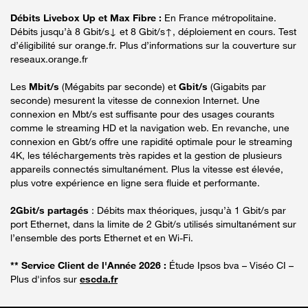
Débits Livebox Up et Max Fibre :
En France métropolitaine.
Débits jusqu’à 8 Gbit/s↓ et 8 Gbit/s↑, déploiement en cours. Test
d’éligibilité sur orange.fr. Plus d’informations sur la couverture sur
reseaux.orange.fr
Les
Mbit/s
(Mégabits par seconde) et
Gbit/s
(Gigabits par
seconde) mesurent la vitesse de connexion Internet. Une
connexion en Mbt/s est suffisante pour des usages courants
comme le streaming HD et la navigation web. En revanche, une
connexion en Gbt/s offre une rapidité optimale pour le streaming
4K, les téléchargements très rapides et la gestion de plusieurs
appareils connectés simultanément. Plus la vitesse est élevée,
plus votre expérience en ligne sera fluide et performante.
2Gbit/s partagés
: Débits max théoriques, jusqu’à 1 Gbit/s par
port Ethernet, dans la limite de 2 Gbit/s utilisés simultanément sur
l’ensemble des ports Ethernet et en Wi-Fi.
** Service Client de l'Année 2026 :
Étude Ipsos bva – Viséo CI –
Plus d'infos sur
escda.fr