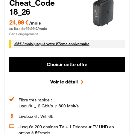
Cheat_Code
18_26
24,99 € par mois pendant 0 mois puis 49,99 € par mois, Sans engagement
24,99 €
/mois
au lieu de
49,99 €/mois
Sans engagement
25 € par mois
-
25€ / mois
jusqu'à votre 27ème anniversaire
Choisir cette offre
Voir le détail
Fibre très rapide :
jusqu'à ↓ 2 Gbit/s ↑ 800 Mbit/s
Livebox 6 : Wifi 6E
Jusqu’à 200 chaînes TV + 1 Décodeur TV UHD en
option à 5€/mois