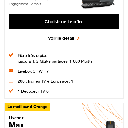
Engagement 12 mois
Choisir cette offre
Voir le détail
Fibre très rapide :
jusqu'à ↓ 2 Gbit/s partagés ↑ 800 Mbit/s
Livebox S : Wifi 7
200 chaînes TV +
Eurosport 1
1 Décodeur TV 6
Le meilleur d'Orange
Livebox Max Fibre
Livebox
Max