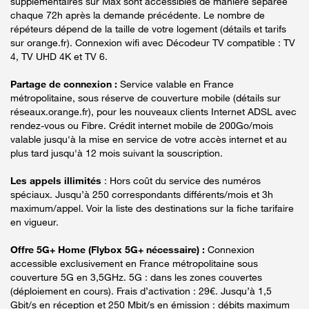
supplémentaires sur Max sont accessibles de manière séparée
chaque 72h après la demande précédente. Le nombre de
répéteurs dépend de la taille de votre logement (détails et tarifs
sur orange.fr). Connexion wifi avec Décodeur TV compatible : TV
4, TV UHD 4K et TV 6.
Partage de connexion :
Service valable en France
métropolitaine, sous réserve de couverture mobile (détails sur
réseaux.orange.fr), pour les nouveaux clients Internet ADSL avec
rendez-vous ou Fibre. Crédit internet mobile de 200Go/mois
valable jusqu'à la mise en service de votre accès internet et au
plus tard jusqu'à 12 mois suivant la souscription.
Les appels illimités
: Hors coût du service des numéros
spéciaux. Jusqu’à 250 correspondants différents/mois et 3h
maximum/appel. Voir la liste des destinations sur la fiche tarifaire
en vigueur.
Offre 5G+ Home (Flybox 5G+ nécessaire) :
Connexion
accessible exclusivement en France métropolitaine sous
couverture 5G en 3,5GHz. 5G : dans les zones couvertes
(déploiement en cours). Frais d’activation : 29€. Jusqu’à 1,5
Gbit/s en réception et 250 Mbit/s en émission : débits maximum