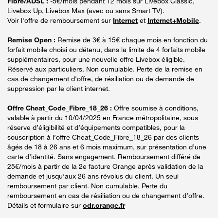
Fibre/ADSL :
-5€/mois pendant 12 mois sur Livebox Classic,
Livebox Up, Livebox Max (avec ou sans Smart TV).
Voir l'offre de remboursement sur
Internet
et
Internet+Mobile
.
Remise Open :
Remise de 3€ à 15€ chaque mois en fonction du
forfait mobile choisi ou détenu, dans la limite de 4 forfaits mobile
supplémentaires, pour une nouvelle offre Livebox éligible.
Réservé aux particuliers. Non cumulable. Perte de la remise en
cas de changement d'offre, de résiliation ou de demande de
suppression par le client internet.
Offre Cheat_Code_Fibre_18_26 :
Offre soumise à conditions,
valable à partir du 10/04/2025 en France métropolitaine, sous
réserve d’éligibilité et d’équipements compatibles, pour la
souscription à l’offre Cheat_Code_Fibre_18_26 par des clients
âgés de 18 à 26 ans et 6 mois maximum, sur présentation d’une
carte d’identité. Sans engagement. Remboursement différé de
25€/mois à partir de la 2e facture Orange après validation de la
demande et jusqu’aux 26 ans révolus du client. Un seul
remboursement par client. Non cumulable. Perte du
remboursement en cas de résiliation ou de changement d’offre.
Détails et formulaire sur
odr.orange.fr