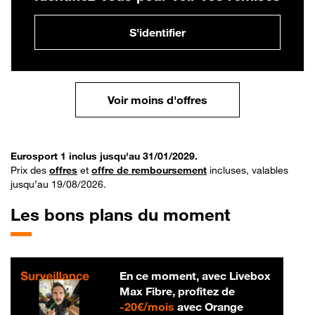
S'identifier
Voir moins d'offres
Eurosport 1 inclus jusqu'au 31/01/2029.
Prix des
offres
et
offre de remboursement
incluses, valables
jusqu’au 19/08/2026.
Les bons plans du moment
En ce moment, avec Livebox
Max Fibre, profitez de
20 € par mois
-
20€/mois
avec Orange