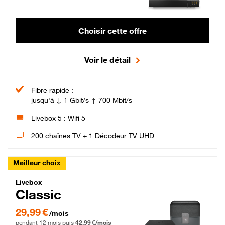
Choisir cette offre
Voir le détail
Fibre rapide :
jusqu'à ↓ 1 Gbit/s ↑ 700 Mbit/s
Livebox 5 : Wifi 5
200 chaînes TV + 1 Décodeur TV UHD
Meilleur choix
Livebox Classic Fibre
Livebox
Classic
29,99 € par mois pendant 12 mois puis 42,99 € par mois, Engagement 12 moi
29,99 €
/mois
pendant 12 mois puis
42,99 €/mois