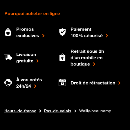
Pourquoi acheter en ligne
Promos
Paiement
exclusives
100% sécurisé
Retrait sous 2h
Livraison
d'un mobile en
gratuite
boutique
À vos cotés
Droit de rétractation
24h/24
Internet fibre
Boutique Orange
Hauts-de-france
Pas-de-calais
Wailly-beaucamp