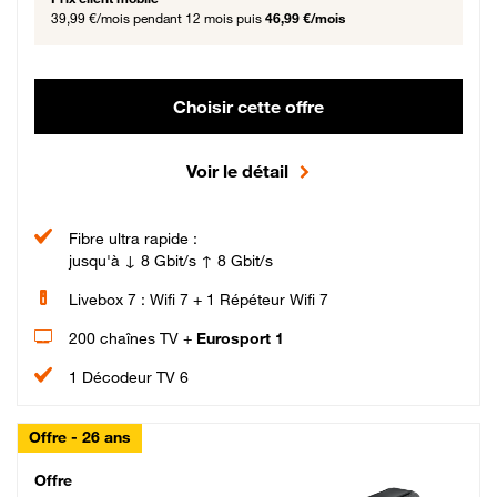
39,99 €/mois
pendant 12 mois puis
46,99 €/mois
Choisir cette offre
Voir le détail
Fibre ultra rapide :
jusqu'à ↓ 8 Gbit/s ↑ 8 Gbit/s
Livebox 7 : Wifi 7 + 1 Répéteur Wifi 7
200 chaînes TV +
Eurosport 1
1 Décodeur TV 6
Offre - 26 ans
Cheat_Code Fibre_18_26
Offre