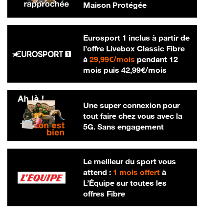
Maison Protégée
Eurosport 1 inclus à partir de
l’offre Livebox Classic Fibre
29,99 € par mois
à
29,99€/mois
pendant 12
42,99 € par m
mois puis
42,99€/mois
Une super connexion pour
tout faire chez vous avec la
5G. Sans engagement
Le meilleur du sport vous
attend :
1 mois offert
à
L’Équipe sur toutes les
offres Fibre