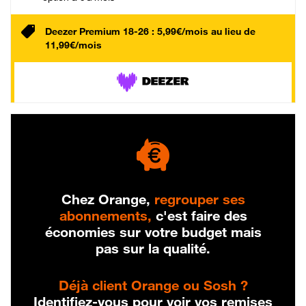
Deezer Premium 18-26 : 5,99€/mois au lieu de
11,99€/mois
Chez Orange,
regrouper ses
abonnements,
c'est faire des
économies sur votre budget mais
pas sur la qualité.
Déjà client Orange ou Sosh ?
Identifiez-vous pour voir vos remises