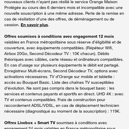
nouveaux clients n’ayant pas résilié le service Orange Maison
Protégée au cours des 6 derniers mois et incompatible avec une
nouvelle souscription à une même adresse. Perte de la remise en
cas de résiliation d’une des offres, de déménagement ou de
cession.
En savoir plus
.
Offres soumises à conditions avec engagement 12 mois
valables en France métropolitaine sous réserve d’éligibilité et de
couverture, avec équipements compatibles. (Répéteur Wifi,
Airbox 20Go, Second Décodeur TV : 10€ chacun). Débits
théoriques avec câbles, carte réseau et ordinateurs compatibles.
En cas d’usage sur plusieurs équipements le débit est partagé.
Enregistreur Multi-écrans, Second Décodeur TV, options avec
activations nécessaires. TV d’Orange sur mobile et tablette :
accès au Bouquet Basic. Liste des chaînes TV susceptibles
d’évolution. Ne sont pas compris dans le bouquet basic : les
services et contenus payants et sportifs en direct. UHD 4K : avec
TV et contenus compatibles. Frais de construction pour
raccordement ADSL/VDSL, en cas de déplacement technicien
nécessaire (diagnostiqué au moment de la souscription) : 119€.
Offres Livebox + Smart TV
soumises à conditions avec
engagement 24 mois valables en France métropolitaine sous