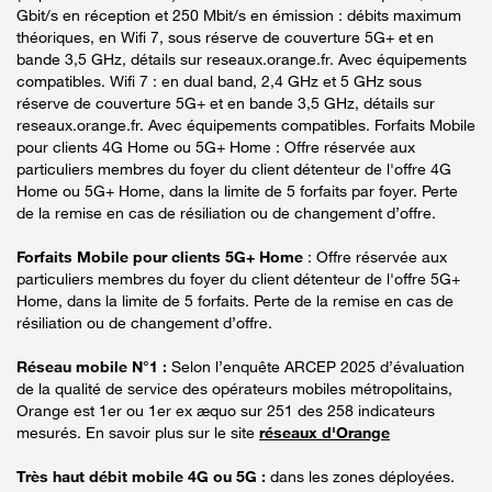
Gbit/s en réception et 250 Mbit/s en émission : débits maximum
théoriques, en Wifi 7, sous réserve de couverture 5G+ et en
bande 3,5 GHz, détails sur reseaux.orange.fr. Avec équipements
compatibles. Wifi 7 : en dual band, 2,4 GHz et 5 GHz sous
réserve de couverture 5G+ et en bande 3,5 GHz, détails sur
reseaux.orange.fr. Avec équipements compatibles. Forfaits Mobile
pour clients 4G Home ou 5G+ Home : Offre réservée aux
particuliers membres du foyer du client détenteur de l'offre 4G
Home ou 5G+ Home, dans la limite de 5 forfaits par foyer. Perte
de la remise en cas de résiliation ou de changement d’offre.
Forfaits Mobile pour clients 5G+ Home
: Offre réservée aux
particuliers membres du foyer du client détenteur de l'offre 5G+
Home, dans la limite de 5 forfaits. Perte de la remise en cas de
résiliation ou de changement d’offre.
Réseau mobile N°1 :
Selon l’enquête ARCEP 2025 d’évaluation
de la qualité de service des opérateurs mobiles métropolitains,
Orange est 1er ou 1er ex æquo sur 251 des 258 indicateurs
mesurés. En savoir plus sur le site
réseaux d'Orange
Très haut débit mobile 4G ou 5G :
dans les zones déployées.