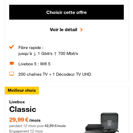
Choisir cette offre
Voir le détail
Fibre rapide :
jusqu'à ↓ 1 Gbit/s ↑ 700 Mbit/s
Livebox 5 : Wifi 5
200 chaînes TV + 1 Décodeur TV UHD
Meilleur choix
Livebox Classic Fibre
Livebox
Classic
29,99 € par mois pendant 12 mois puis 42,99 € par mois, Engagement 12 moi
29,99 €
/mois
pendant 12 mois puis
42,99 €/mois
Engagement 12 mois