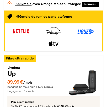
-20€/mois
avec Orange Maison Protégée
Nouveau
-5€/mois de remise par plateforme
Fibre ultra rapide
Livebox Up Fibre
Livebox
Up
39,99 € par mois pendant 12 mois puis 51,99 € par mois, Engagement 12 moi
39,99 €
/mois
pendant 12 mois puis
51,99 €/mois
Engagement 12 mois
Prix client mobile
39,99 €/mois
pendant 12 mois puis
46,99 €/mois