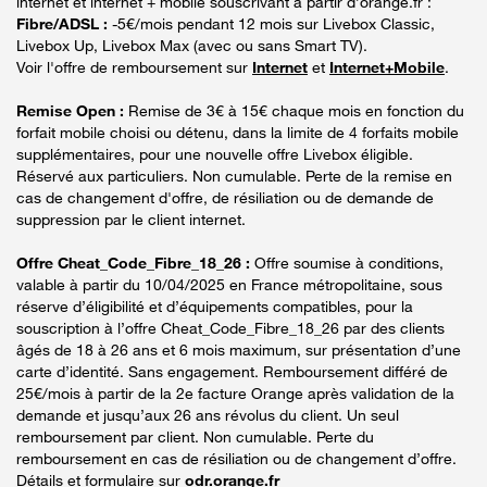
internet et internet + mobile souscrivant à partir d’orange.fr :
Fibre/ADSL :
-5€/mois pendant 12 mois sur Livebox Classic,
Livebox Up, Livebox Max (avec ou sans Smart TV).
Voir l'offre de remboursement sur
Internet
et
Internet+Mobile
.
Remise Open :
Remise de 3€ à 15€ chaque mois en fonction du
forfait mobile choisi ou détenu, dans la limite de 4 forfaits mobile
supplémentaires, pour une nouvelle offre Livebox éligible.
Réservé aux particuliers. Non cumulable. Perte de la remise en
cas de changement d'offre, de résiliation ou de demande de
suppression par le client internet.
Offre Cheat_Code_Fibre_18_26 :
Offre soumise à conditions,
valable à partir du 10/04/2025 en France métropolitaine, sous
réserve d’éligibilité et d’équipements compatibles, pour la
souscription à l’offre Cheat_Code_Fibre_18_26 par des clients
âgés de 18 à 26 ans et 6 mois maximum, sur présentation d’une
carte d’identité. Sans engagement. Remboursement différé de
25€/mois à partir de la 2e facture Orange après validation de la
demande et jusqu’aux 26 ans révolus du client. Un seul
remboursement par client. Non cumulable. Perte du
remboursement en cas de résiliation ou de changement d’offre.
Détails et formulaire sur
odr.orange.fr