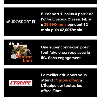
Eurosport 1 inclus à partir de
l’offre Livebox Classic Fibre
29,99 € par mois
à
29,99€/mois
pendant 12
42,99 € par m
mois puis
42,99€/mois
Une super connexion pour
tout faire chez vous avec la
5G. Sans engagement
Le meilleur du sport vous
attend :
1 mois offert
à
L’Équipe sur toutes les
offres Fibre