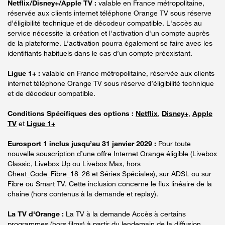
Netflix/Disney+/Apple TV :
valable en France métropolitaine,
réservée aux clients internet téléphone Orange TV sous réserve
d’éligibilité technique et de décodeur compatible. L'accès au
service nécessite la création et l'activation d'un compte auprès
de la plateforme. L’activation pourra également se faire avec les
identifiants habituels dans le cas d’un compte préexistant.
Ligue 1+ :
valable en France métropolitaine, réservée aux clients
internet téléphone Orange TV sous réserve d’éligibilité technique
et de décodeur compatible.
Conditions Spécifiques des options :
Netflix
,
Disney+
,
Apple
TV
et
Ligue 1+
Eurosport 1 inclus jusqu’au 31 janvier 2029 :
Pour toute
nouvelle souscription d’une offre Internet Orange éligible (Livebox
Classic, Livebox Up ou Livebox Max, hors
Cheat_Code_Fibre_18_26 et Séries Spéciales), sur ADSL ou sur
Fibre ou Smart TV. Cette inclusion concerne le flux linéaire de la
chaine (hors contenus à la demande et replay).
La TV d'Orange :
La TV à la demande Accès à certains
programmes (hors films) à partir du lendemain de la diffusion