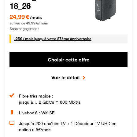
18_26
24,99 € par mois pendant 0 mois puis 49,99 € par mois, Sans engagement
24,99 €
/mois
au lieu de
49,99 €/mois
Sans engagement
25 € par mois
-
25€ / mois
jusqu'à votre 27ème anniversaire
Choisir cette offre
Voir le détail
Fibre très rapide :
jusqu'à ↓ 2 Gbit/s ↑ 800 Mbit/s
Livebox 6 : Wifi 6E
Jusqu’à 200 chaînes TV + 1 Décodeur TV UHD en
option à 5€/mois