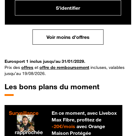
S'identifier
Voir moins d'offres
Eurosport 1 inclus jusqu'au 31/01/2029.
Prix des
offres
et
offre de remboursement
incluses, valables
jusqu’au 19/08/2026.
Les bons plans du moment
En ce moment, avec Livebox
Max Fibre, profitez de
20 € par mois
-
20€/mois
avec Orange
Maison Protégée