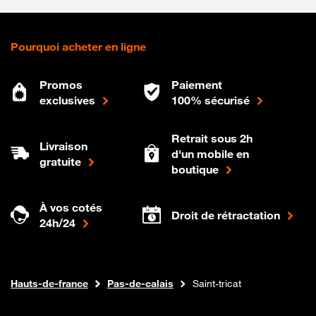
Pourquoi acheter en ligne
Promos
Paiement
exclusives
100% sécurisé
Retrait sous 2h
Livraison
d'un mobile en
gratuite
boutique
À vos cotés
Droit de rétractation
24h/24
Internet fibre
Boutique Orange
Hauts-de-france
Pas-de-calais
Saint-tricat