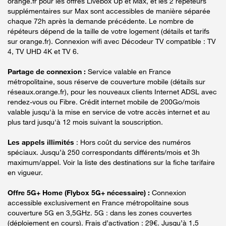
orange.fr pour les offres Livebox Up et Max, et les 2 répéteurs
supplémentaires sur Max sont accessibles de manière séparée
chaque 72h après la demande précédente. Le nombre de
répéteurs dépend de la taille de votre logement (détails et tarifs
sur orange.fr). Connexion wifi avec Décodeur TV compatible : TV
4, TV UHD 4K et TV 6.
Partage de connexion :
Service valable en France
métropolitaine, sous réserve de couverture mobile (détails sur
réseaux.orange.fr), pour les nouveaux clients Internet ADSL avec
rendez-vous ou Fibre. Crédit internet mobile de 200Go/mois
valable jusqu'à la mise en service de votre accès internet et au
plus tard jusqu'à 12 mois suivant la souscription.
Les appels illimités
: Hors coût du service des numéros
spéciaux. Jusqu’à 250 correspondants différents/mois et 3h
maximum/appel. Voir la liste des destinations sur la fiche tarifaire
en vigueur.
Offre 5G+ Home (Flybox 5G+ nécessaire) :
Connexion
accessible exclusivement en France métropolitaine sous
couverture 5G en 3,5GHz. 5G : dans les zones couvertes
(déploiement en cours). Frais d’activation : 29€. Jusqu’à 1,5