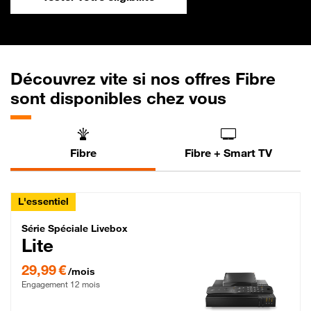
Découvrez vite si nos offres Fibre
sont disponibles chez vous
Fibre
Fibre + Smart TV
L'essentiel
Série Spéciale Livebox Lite Fibre
Série Spéciale Livebox
Lite
29,99 € par mois , Engagement 12 mois
29,99 €
/mois
Engagement 12 mois