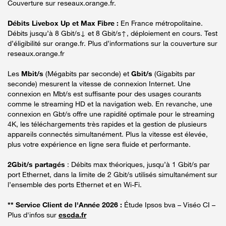
Couverture sur reseaux.orange.fr.
Débits Livebox Up et Max Fibre :
En France métropolitaine.
Débits jusqu’à 8 Gbit/s↓ et 8 Gbit/s↑, déploiement en cours. Test
d’éligibilité sur orange.fr. Plus d’informations sur la couverture sur
reseaux.orange.fr
Les
Mbit/s
(Mégabits par seconde) et
Gbit/s
(Gigabits par
seconde) mesurent la vitesse de connexion Internet. Une
connexion en Mbt/s est suffisante pour des usages courants
comme le streaming HD et la navigation web. En revanche, une
connexion en Gbt/s offre une rapidité optimale pour le streaming
4K, les téléchargements très rapides et la gestion de plusieurs
appareils connectés simultanément. Plus la vitesse est élevée,
plus votre expérience en ligne sera fluide et performante.
2Gbit/s partagés
: Débits max théoriques, jusqu’à 1 Gbit/s par
port Ethernet, dans la limite de 2 Gbit/s utilisés simultanément sur
l’ensemble des ports Ethernet et en Wi-Fi.
** Service Client de l'Année 2026 :
Étude Ipsos bva – Viséo CI –
Plus d'infos sur
escda.fr