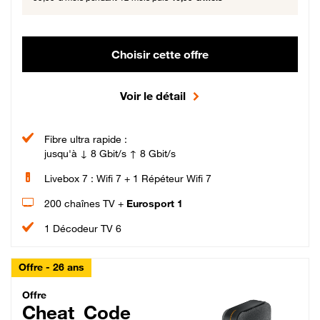
Choisir cette offre
Voir le détail
Fibre ultra rapide :
jusqu'à ↓ 8 Gbit/s ↑ 8 Gbit/s
Livebox 7 : Wifi 7 + 1 Répéteur Wifi 7
200 chaînes TV +
Eurosport 1
1 Décodeur TV 6
Offre - 26 ans
Cheat_Code Fibre_18_26
Offre
Cheat_Code