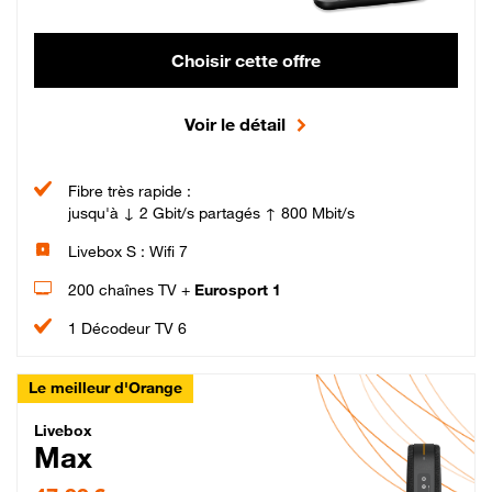
Choisir cette offre
Voir le détail
Fibre très rapide :
jusqu'à ↓ 2 Gbit/s partagés ↑ 800 Mbit/s
Livebox S : Wifi 7
200 chaînes TV +
Eurosport 1
1 Décodeur TV 6
Le meilleur d'Orange
Livebox Max Fibre
Livebox
Max
47,99 € par mois pendant 12 mois puis 57,99 € par mois, Engagement 12 moi