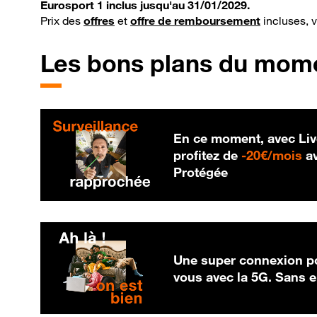
Eurosport 1 inclus jusqu'au 31/01/2029.
Prix des
offres
et
offre de remboursement
incluses, 
Les bons plans du mom
En ce moment, avec Liv
20
profitez de
-
20€/mois
av
Protégée
Une super connexion po
vous avec la 5G. Sans