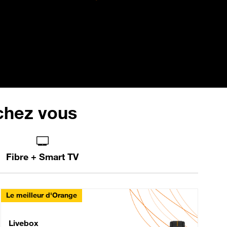
 chez vous
Fibre + Smart TV
Le meilleur d'Orange
Livebox Max Fibre
Livebox