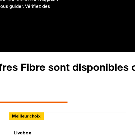
us guider. Vérifiez dès
fres Fibre sont disponibles
Meilleur choix
Lite Fibre
Livebox Classic Fibre
Livebox