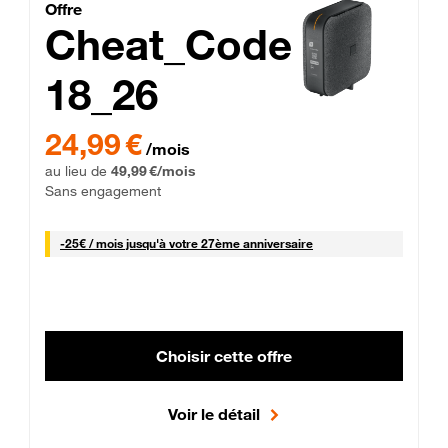
Cheat_Code Fibre_18_26
Offre
Cheat_Code
18_26
 Engagement 12 mois
24,99 € par mois pendant 0 mois puis 49,99 € par mois, Sans 
24,99 €
/mois
au lieu de
49,99 €/mois
Sans engagement
25 € par mois
-
25€ / mois
jusqu'à votre 27ème anniversaire
Choisir cette offre
Voir le détail