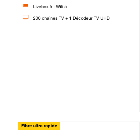
Livebox 5 : Wifi 5
200 chaînes TV + 1 Décodeur TV UHD
Fibre ultra rapide