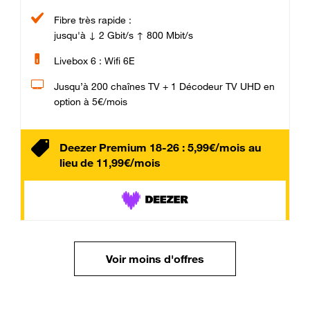
Fibre très rapide :
jusqu'à ↓ 2 Gbit/s ↑ 800 Mbit/s
Livebox 6 : Wifi 6E
Jusqu’à 200 chaînes TV + 1 Décodeur TV UHD en
option à 5€/mois
Deezer Premium 18-26 : 5,99€/mois au
lieu de 11,99€/mois
Voir moins d'offres