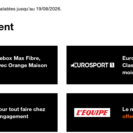
valables jusqu’au 19/08/2026.
ent
ebox Max Fibre,
Euro
 € par mois
ec Orange Maison
Clas
moi
ur tout faire chez
Le m
 engagement
offe