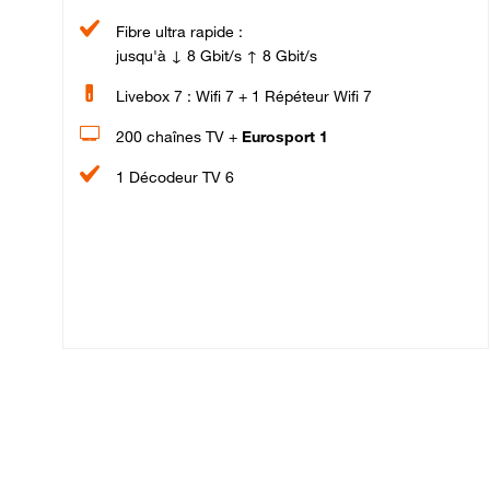
Fibre ultra rapide :
jusqu'à ↓ 8 Gbit/s ↑ 8 Gbit/s
Livebox 7 : Wifi 7 + 1 Répéteur Wifi 7
200 chaînes TV +
Eurosport 1
1 Décodeur TV 6