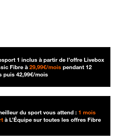
sport 1 inclus à partir de l’offre Livebox
29,99 € par mois
sic Fibre à
29,99€/mois
pendant 12
42,99 € par mois
s puis
42,99€/mois
eilleur du sport vous attend :
1 mois
rt
à L’Équipe sur toutes les offres Fibre