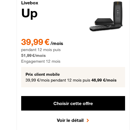
Livebox Up Fibre
Livebox
Up
39,99 € par mois pendant 12 mois puis 51,99 € par mois,
39,99 €
/mois
pendant 12 mois puis
51,99 €/mois
Engagement 12 mois
Prix client mobile
39,99 €/mois
pendant 12 mois puis
46,99 €/mois
Choisir cette offre
Voir le détail