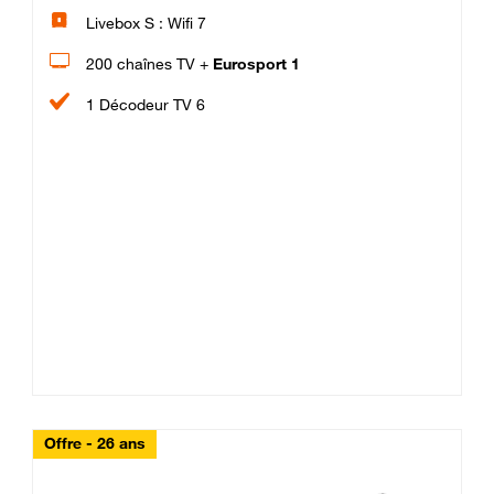
Livebox S : Wifi 7
200 chaînes TV +
Eurosport 1
1 Décodeur TV 6
Offre - 26 ans