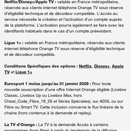
Netflix/Disney+/Apple TV :
valable en France métropolitaine,
réservée aux clients internet téléphone Orange TV sous réserve
d’éligibilité technique et de décodeur compatible. L'accès au
service nécessite la création et l'activation d'un compte auprès
de la plateforme. L’activation pourra également se faire avec les
identifiants habituels dans le cas d’un compte préexistant.
Ligue 1+ :
valable en France métropolitaine, réservée aux clients
internet téléphone Orange TV sous réserve d’éligibilité technique
et de décodeur compatible.
Conditions Spécifiques des options :
Netflix
,
Disney+
,
Apple
TV
et
Ligue 1+
Eurosport 1 inclus jusqu’au 31 janvier 2029 :
Pour toute
nouvelle souscription d’une offre Internet Orange éligible (Livebox
Classic, Livebox Up ou Livebox Max, hors
Cheat_Code_Fibre_18_26 et Séries Spéciales), sur ADSL ou sur
Fibre ou Smart TV. Cette inclusion concerne le flux linéaire de la
chaine (hors contenus à la demande et replay).
La TV d'Orange :
La TV à la demande Accès à certains
programmes (hors films) à partir du lendemain de la diffusion