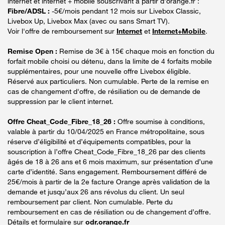
internet et internet + mobile souscrivant à partir d’orange.fr :
Fibre/ADSL :
-5€/mois pendant 12 mois sur Livebox Classic,
Livebox Up, Livebox Max (avec ou sans Smart TV).
Voir l'offre de remboursement sur
Internet
et
Internet+Mobile
.
Remise Open :
Remise de 3€ à 15€ chaque mois en fonction du
forfait mobile choisi ou détenu, dans la limite de 4 forfaits mobile
supplémentaires, pour une nouvelle offre Livebox éligible.
Réservé aux particuliers. Non cumulable. Perte de la remise en
cas de changement d'offre, de résiliation ou de demande de
suppression par le client internet.
Offre Cheat_Code_Fibre_18_26 :
Offre soumise à conditions,
valable à partir du 10/04/2025 en France métropolitaine, sous
réserve d’éligibilité et d’équipements compatibles, pour la
souscription à l’offre Cheat_Code_Fibre_18_26 par des clients
âgés de 18 à 26 ans et 6 mois maximum, sur présentation d’une
carte d’identité. Sans engagement. Remboursement différé de
25€/mois à partir de la 2e facture Orange après validation de la
demande et jusqu’aux 26 ans révolus du client. Un seul
remboursement par client. Non cumulable. Perte du
remboursement en cas de résiliation ou de changement d’offre.
Détails et formulaire sur
odr.orange.fr