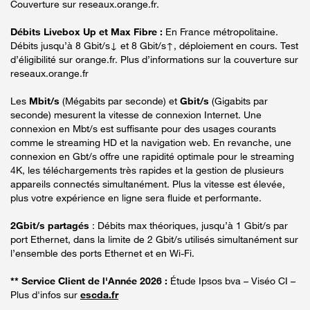
Couverture sur reseaux.orange.fr.
Débits Livebox Up et Max Fibre :
En France métropolitaine.
Débits jusqu’à 8 Gbit/s↓ et 8 Gbit/s↑, déploiement en cours. Test
d’éligibilité sur orange.fr. Plus d’informations sur la couverture sur
reseaux.orange.fr
Les
Mbit/s
(Mégabits par seconde) et
Gbit/s
(Gigabits par
seconde) mesurent la vitesse de connexion Internet. Une
connexion en Mbt/s est suffisante pour des usages courants
comme le streaming HD et la navigation web. En revanche, une
connexion en Gbt/s offre une rapidité optimale pour le streaming
4K, les téléchargements très rapides et la gestion de plusieurs
appareils connectés simultanément. Plus la vitesse est élevée,
plus votre expérience en ligne sera fluide et performante.
2Gbit/s partagés
: Débits max théoriques, jusqu’à 1 Gbit/s par
port Ethernet, dans la limite de 2 Gbit/s utilisés simultanément sur
l’ensemble des ports Ethernet et en Wi-Fi.
** Service Client de l'Année 2026 :
Étude Ipsos bva – Viséo CI –
Plus d'infos sur
escda.fr