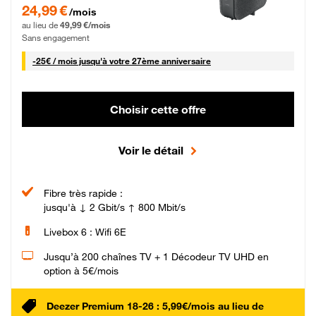
24,99 € par mois pendant 0 mois puis 49,99 € par mois, Sans engagement
24,99 €
/mois
au lieu de
49,99 €/mois
Sans engagement
25 € par mois
-
25€ / mois
jusqu'à votre 27ème anniversaire
Choisir cette offre
Voir le détail
Fibre très rapide :
jusqu'à ↓ 2 Gbit/s ↑ 800 Mbit/s
Livebox 6 : Wifi 6E
Jusqu’à 200 chaînes TV + 1 Décodeur TV UHD en
option à 5€/mois
Deezer Premium 18-26 : 5,99€/mois au lieu de