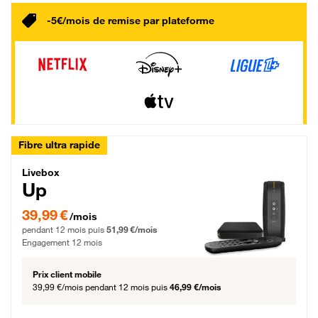
-5€/mois de remise par plateforme
Fibre ultra rapide
Livebox Up Fibre
Livebox
Up
39,99 € par mois pendant 12 mois puis 51,99 € par mois, Engagement 12 moi
39,99 €
/mois
pendant 12 mois puis
51,99 €/mois
Engagement 12 mois
Prix client mobile
39,99 €/mois
pendant 12 mois puis
46,99 €/mois