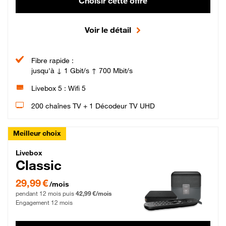
Choisir cette offre
Voir le détail
Fibre rapide :
jusqu'à ↓ 1 Gbit/s ↑ 700 Mbit/s
Livebox 5 : Wifi 5
200 chaînes TV + 1 Décodeur TV UHD
Meilleur choix
Livebox Classic Fibre
Livebox
Classic
29,99 € par mois pendant 12 mois puis 42,99 € par mois, Engagement 12 moi
29,99 €
/mois
pendant 12 mois puis
42,99 €/mois
Engagement 12 mois