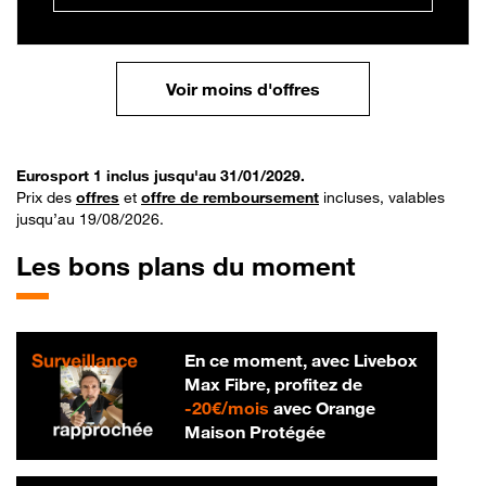
Voir moins d'offres
Eurosport 1 inclus jusqu'au 31/01/2029.
Prix des
offres
et
offre de remboursement
incluses, valables
jusqu’au 19/08/2026.
Les bons plans du moment
En ce moment, avec Livebox
Max Fibre, profitez de
20 € par mois
-
20€/mois
avec Orange
Maison Protégée