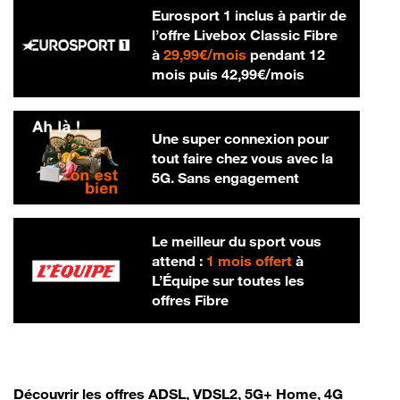
Eurosport 1 inclus à partir de
l’offre Livebox Classic Fibre
29,99 € par mois
à
29,99€/mois
pendant 12
42,99 € par m
mois puis
42,99€/mois
Une super connexion pour
tout faire chez vous avec la
5G. Sans engagement
Le meilleur du sport vous
attend :
1 mois offert
à
L’Équipe sur toutes les
offres Fibre
Découvrir les offres ADSL, VDSL2, 5G+ Home, 4G