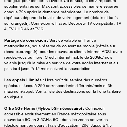
orange.fr pour les offres Livebox Up et Max, et les 2 répéteurs
supplémentaires sur Max sont accessibles de manière séparée
chaque 72h après la demande précédente. Le nombre de
répéteurs dépend de la taille de votre logement (détails et tarifs
sur orange.fr). Connexion wifi avec Décodeur TV compatible : TV
4, TV UHD 4K et TV 6.
Partage de connexion :
Service valable en France
métropolitaine, sous réserve de couverture mobile (détails sur
réseaux.orange.fr), pour les nouveaux clients Internet ADSL avec
rendez-vous ou Fibre. Crédit internet mobile de 200Go/mois
valable jusqu'à la mise en service de votre accès internet et au
plus tard jusqu'à 12 mois suivant la souscription.
Les appels illimités
: Hors coût du service des numéros
spéciaux. Jusqu’à 250 correspondants différents/mois et 3h
maximum/appel. Voir la liste des destinations sur la fiche tarifaire
en vigueur.
Offre 5G+ Home (Flybox 5G+ nécessaire) :
Connexion
accessible exclusivement en France métropolitaine sous
couverture 5G en 3,5GHz. 5G : dans les zones couvertes
(déploiement en cours). Frais d’activation : 29€. Jusqu’à 1,5