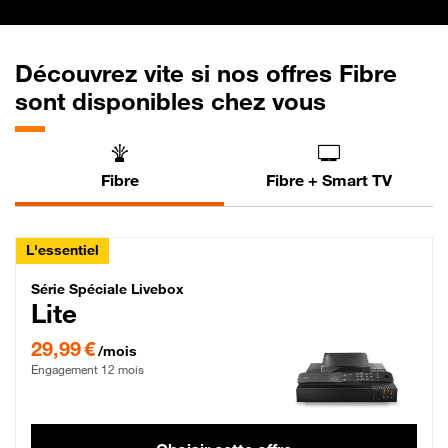
Découvrez vite si nos offres Fibre
sont disponibles chez vous
Fibre
Fibre + Smart TV
L'essentiel
Série Spéciale Livebox Lite Fibre
Série Spéciale Livebox
Lite
29,99 € par mois , Engagement 12 mois
29,99 €
/mois
Engagement 12 mois