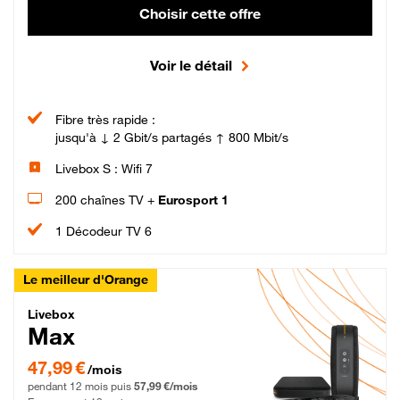
Choisir cette offre
Voir le détail
Fibre très rapide :
jusqu'à ↓ 2 Gbit/s partagés ↑ 800 Mbit/s
Livebox S : Wifi 7
200 chaînes TV +
Eurosport 1
1 Décodeur TV 6
Le meilleur d'Orange
Livebox Max Fibre
Livebox
Max
47,99 € par mois pendant 12 mois puis 57,99 € par mois, Engagement 12 moi
47,99 €
/mois
pendant 12 mois puis
57,99 €/mois