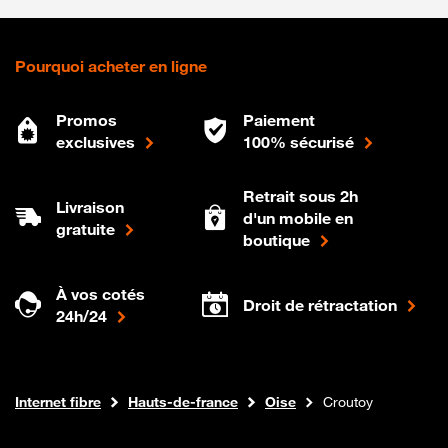
Pourquoi acheter en ligne
Promos
Paiement
exclusives
100% sécurisé
Retrait sous 2h
Livraison
d'un mobile en
gratuite
boutique
À vos cotés
Droit de rétractation
24h/24
Boutique Orange
Internet fibre
Hauts-de-france
Oise
Croutoy