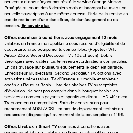
nouveaux clients n’ayant pas résilié le service Orange Maison
Protégée au cours des 6 derniers mois et incompatible avec une
nouvelle souscription à une même adresse. Perte de la remise en
cas de résiliation d’une des offres, de déménagement ou de
cession.
En savoir plus
.
Offres soumises à conditions avec engagement 12 mois
valables en France métropolitaine sous réserve d’éligibilité et de
couverture, avec équipements compatibles. (Répéteur Wifi,
Airbox 20Go, Second Décodeur TV : 10€ chacun). Débits
théoriques avec câbles, carte réseau et ordinateurs compatibles.
En cas d’usage sur plusieurs équipements le débit est partagé.
Enregistreur Multi-écrans, Second Décodeur TV, options avec
activations nécessaires. TV d’Orange sur mobile et tablette :
accès au Bouquet Basic. Liste des chaînes TV susceptibles
d’évolution. Ne sont pas compris dans le bouquet basic : les
services et contenus payants et sportifs en direct. UHD 4K : avec
TV et contenus compatibles. Frais de construction pour
raccordement ADSL/VDSL, en cas de déplacement technicien
nécessaire (diagnostiqué au moment de la souscription) : 119€.
Offres Livebox + Smart TV
soumises à conditions avec
engagement 24 mois valables en France métropolitaine sous