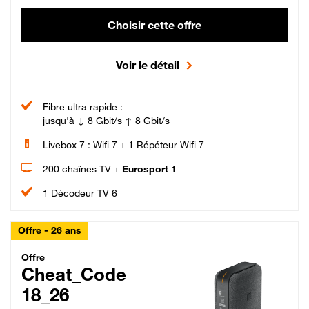
Choisir cette offre
Voir le détail
Fibre ultra rapide :
jusqu'à ↓ 8 Gbit/s ↑ 8 Gbit/s
Livebox 7 : Wifi 7 + 1 Répéteur Wifi 7
200 chaînes TV +
Eurosport 1
1 Décodeur TV 6
Offre - 26 ans
Cheat_Code Fibre_18_26
Offre
Cheat_Code
18_26