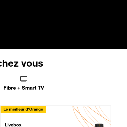
 chez vous
Fibre + Smart TV
Le meilleur d'Orange
Livebox Max Fibre
Livebox