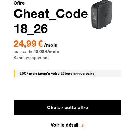
Cheat_Code Fibre_18_26
Offre
Cheat_Code
18_26
 Engagement 12 mois
24,99 € par mois pendant 0 mois puis 49,99 € par mois, Sans 
24,99 €
/mois
au lieu de
49,99 €/mois
Sans engagement
25 € par mois
-
25€ / mois
jusqu'à votre 27ème anniversaire
Choisir cette offre
Voir le détail