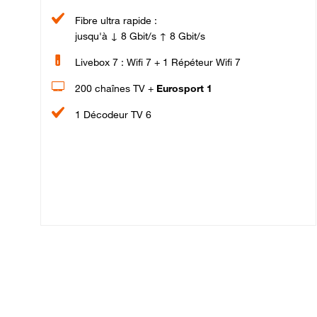
Fibre ultra rapide :
jusqu'à ↓ 8 Gbit/s ↑ 8 Gbit/s
Livebox 7 : Wifi 7 + 1 Répéteur Wifi 7
200 chaînes TV +
Eurosport 1
1 Décodeur TV 6