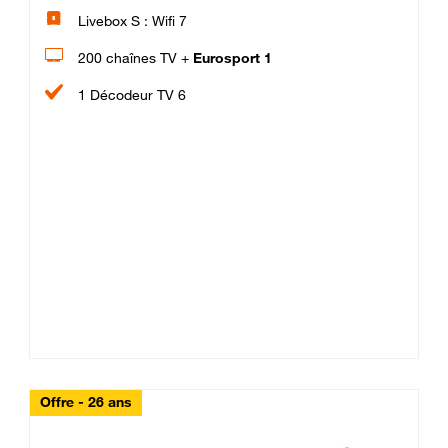
Livebox S : Wifi 7
200 chaînes TV +
Eurosport 1
1 Décodeur TV 6
Offre - 26 ans