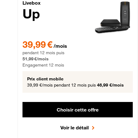
Livebox Up Fibre
Livebox
Up
39,99 € par mois pendant 12 mois puis 51,99 € par mois,
39,99 €
/mois
pendant 12 mois puis
51,99 €/mois
Engagement 12 mois
Prix client mobile
39,99 €/mois
pendant 12 mois puis
46,99 €/mois
Choisir cette offre
Voir le détail