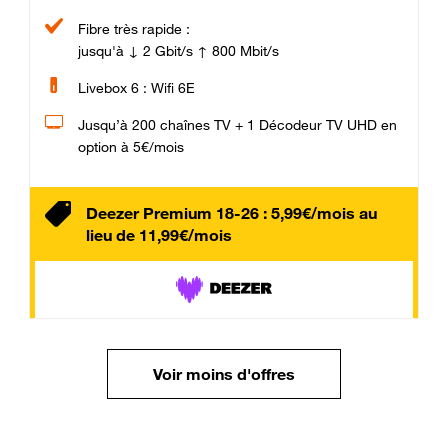
Fibre très rapide :
jusqu'à ↓ 2 Gbit/s ↑ 800 Mbit/s
Livebox 6 : Wifi 6E
Jusqu’à 200 chaînes TV + 1 Décodeur TV UHD en
option à 5€/mois
Deezer Premium 18-26 : 5,99€/mois au
lieu de 11,99€/mois
Voir moins d'offres