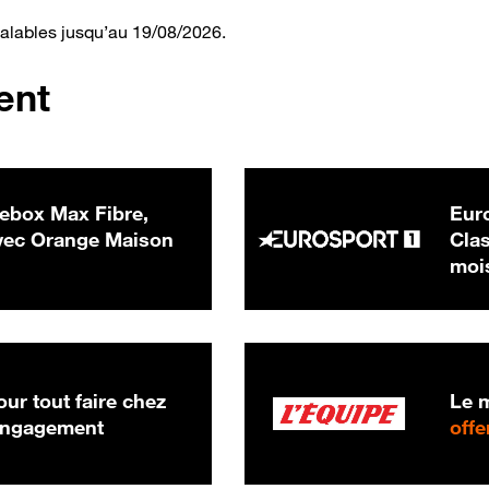
valables jusqu’au 19/08/2026.
ent
ebox Max Fibre,
Euro
 € par mois
ec Orange Maison
Clas
moi
ur tout faire chez
Le m
 engagement
offe