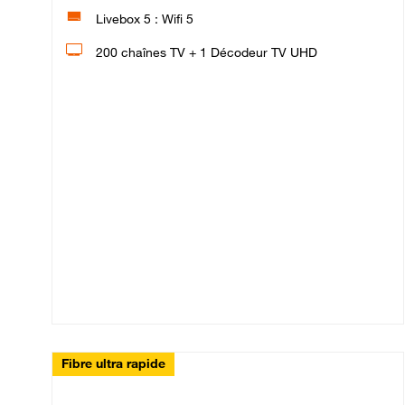
Livebox 5 : Wifi 5
200 chaînes TV + 1 Décodeur TV UHD
Fibre ultra rapide