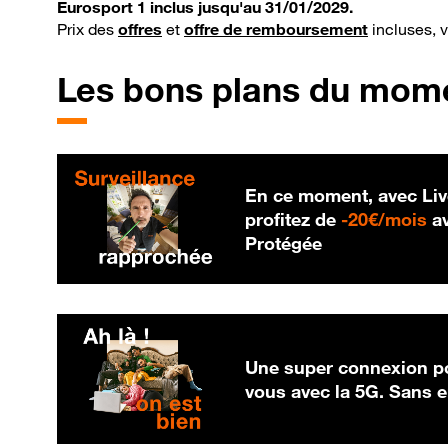
Eurosport 1 inclus jusqu'au 31/01/2029.
Prix des
offres
et
offre de remboursement
incluses, 
Les bons plans du mom
En ce moment, avec Liv
20
profitez de
-
20€/mois
av
Protégée
Une super connexion po
vous avec la 5G. Sans