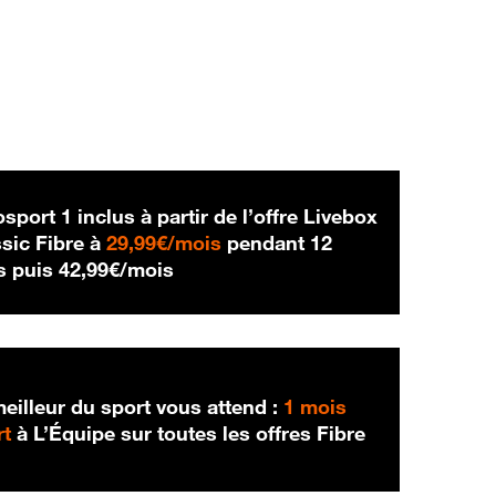
sport 1 inclus à partir de l’offre Livebox
29,99 € par mois
sic Fibre à
29,99€/mois
pendant 12
42,99 € par mois
s puis
42,99€/mois
eilleur du sport vous attend :
1 mois
rt
à L’Équipe sur toutes les offres Fibre