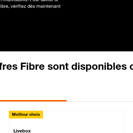
ibre, vérifiez dès maintenant
fres Fibre sont disponibles
Meilleur choix
Lite Fibre
Livebox Classic Fibre
Livebox