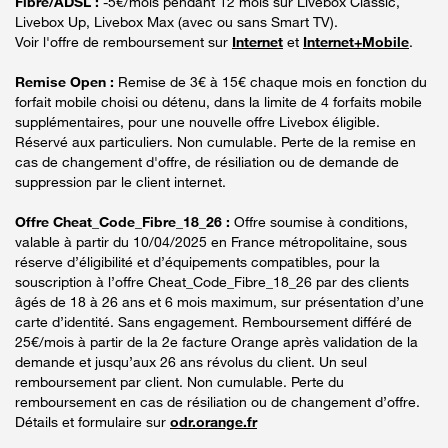
Fibre/ADSL :
-5€/mois pendant 12 mois sur Livebox Classic,
Livebox Up, Livebox Max (avec ou sans Smart TV).
Voir l'offre de remboursement sur
Internet
et
Internet+Mobile
.
Remise Open :
Remise de 3€ à 15€ chaque mois en fonction du
forfait mobile choisi ou détenu, dans la limite de 4 forfaits mobile
supplémentaires, pour une nouvelle offre Livebox éligible.
Réservé aux particuliers. Non cumulable. Perte de la remise en
cas de changement d'offre, de résiliation ou de demande de
suppression par le client internet.
Offre Cheat_Code_Fibre_18_26 :
Offre soumise à conditions,
valable à partir du 10/04/2025 en France métropolitaine, sous
réserve d’éligibilité et d’équipements compatibles, pour la
souscription à l’offre Cheat_Code_Fibre_18_26 par des clients
âgés de 18 à 26 ans et 6 mois maximum, sur présentation d’une
carte d’identité. Sans engagement. Remboursement différé de
25€/mois à partir de la 2e facture Orange après validation de la
demande et jusqu’aux 26 ans révolus du client. Un seul
remboursement par client. Non cumulable. Perte du
remboursement en cas de résiliation ou de changement d’offre.
Détails et formulaire sur
odr.orange.fr