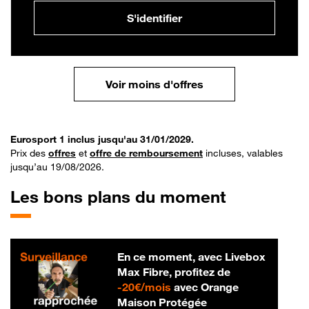
S'identifier
Voir moins d'offres
Eurosport 1 inclus jusqu'au 31/01/2029.
Prix des
offres
et
offre de remboursement
incluses, valables
jusqu’au 19/08/2026.
Les bons plans du moment
En ce moment, avec Livebox
Max Fibre, profitez de
20 € par mois
-
20€/mois
avec Orange
Maison Protégée