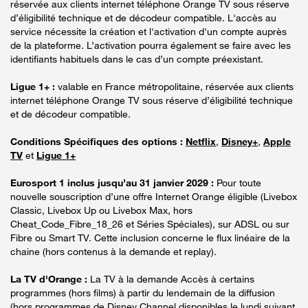
réservée aux clients internet téléphone Orange TV sous réserve
d’éligibilité technique et de décodeur compatible. L'accès au
service nécessite la création et l'activation d'un compte auprès
de la plateforme. L’activation pourra également se faire avec les
identifiants habituels dans le cas d’un compte préexistant.
Ligue 1+ :
valable en France métropolitaine, réservée aux clients
internet téléphone Orange TV sous réserve d’éligibilité technique
et de décodeur compatible.
Conditions Spécifiques des options :
Netflix
,
Disney+
,
Apple
TV
et
Ligue 1+
Eurosport 1 inclus jusqu’au 31 janvier 2029 :
Pour toute
nouvelle souscription d’une offre Internet Orange éligible (Livebox
Classic, Livebox Up ou Livebox Max, hors
Cheat_Code_Fibre_18_26 et Séries Spéciales), sur ADSL ou sur
Fibre ou Smart TV. Cette inclusion concerne le flux linéaire de la
chaine (hors contenus à la demande et replay).
La TV d'Orange :
La TV à la demande Accès à certains
programmes (hors films) à partir du lendemain de la diffusion
(hors programmes de Disney Channel disponibles le lundi suivant