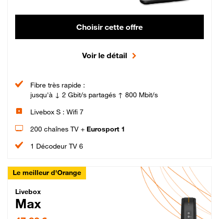
Choisir cette offre
Voir le détail
Fibre très rapide :
jusqu'à ↓ 2 Gbit/s partagés ↑ 800 Mbit/s
Livebox S : Wifi 7
200 chaînes TV +
Eurosport 1
1 Décodeur TV 6
Le meilleur d'Orange
Livebox Max Fibre
Livebox
Max
47,99 € par mois pendant 12 mois puis 57,99 € par mois, Engagement 12 moi