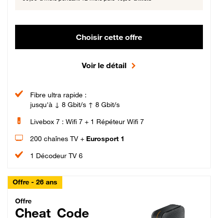
Choisir cette offre
Voir le détail
Fibre ultra rapide :
jusqu'à ↓ 8 Gbit/s ↑ 8 Gbit/s
Livebox 7 : Wifi 7 + 1 Répéteur Wifi 7
200 chaînes TV +
Eurosport 1
1 Décodeur TV 6
Offre - 26 ans
Cheat_Code Fibre_18_26
Offre
Cheat_Code