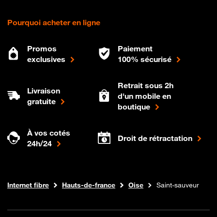
Pourquoi acheter en ligne
Promos
Paiement
exclusives
100% sécurisé
Retrait sous 2h
Livraison
d'un mobile en
gratuite
boutique
À vos cotés
Droit de rétractation
24h/24
Boutique Orange
Internet fibre
Hauts-de-france
Oise
Saint-sauveur