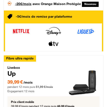
-20€/mois
avec Orange Maison Protégée
Nouveau
-5€/mois de remise par plateforme
Fibre ultra rapide
Livebox Up Fibre
Livebox
Up
39,99 € par mois pendant 12 mois puis 51,99 € par mois, Engagement 12 moi
39,99 €
/mois
pendant 12 mois puis
51,99 €/mois
Engagement 12 mois
Prix client mobile
39,99 €/mois
pendant 12 mois puis
46,99 €/mois