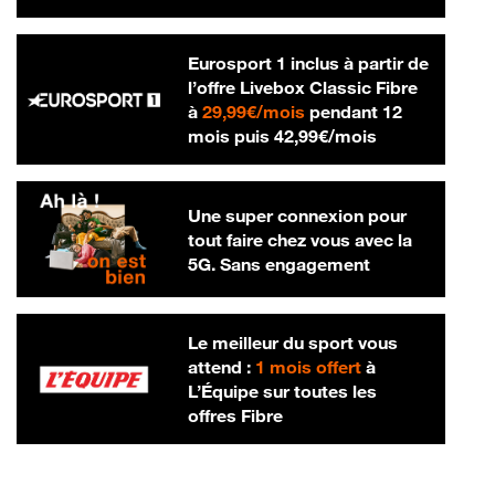
Eurosport 1 inclus à partir de
l’offre Livebox Classic Fibre
29,99 € par mois
à
29,99€/mois
pendant 12
42,99 € par m
mois puis
42,99€/mois
Une super connexion pour
tout faire chez vous avec la
5G. Sans engagement
Le meilleur du sport vous
attend :
1 mois offert
à
L’Équipe sur toutes les
offres Fibre