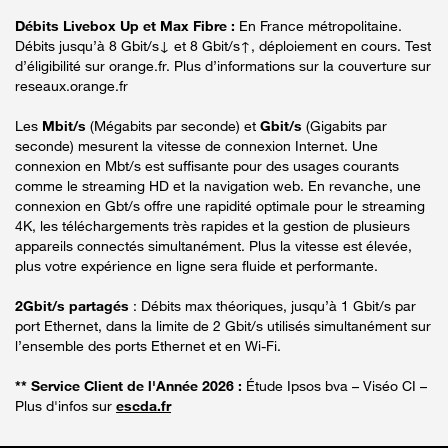
Débits Livebox Up et Max Fibre :
En France métropolitaine.
Débits jusqu’à 8 Gbit/s↓ et 8 Gbit/s↑, déploiement en cours. Test
d’éligibilité sur orange.fr. Plus d’informations sur la couverture sur
reseaux.orange.fr
Les
Mbit/s
(Mégabits par seconde) et
Gbit/s
(Gigabits par
seconde) mesurent la vitesse de connexion Internet. Une
connexion en Mbt/s est suffisante pour des usages courants
comme le streaming HD et la navigation web. En revanche, une
connexion en Gbt/s offre une rapidité optimale pour le streaming
4K, les téléchargements très rapides et la gestion de plusieurs
appareils connectés simultanément. Plus la vitesse est élevée,
plus votre expérience en ligne sera fluide et performante.
2Gbit/s partagés
: Débits max théoriques, jusqu’à 1 Gbit/s par
port Ethernet, dans la limite de 2 Gbit/s utilisés simultanément sur
l’ensemble des ports Ethernet et en Wi-Fi.
** Service Client de l'Année 2026 :
Étude Ipsos bva – Viséo CI –
Plus d'infos sur
escda.fr