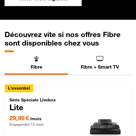
Découvrez vite si nos offres Fibre
sont disponibles chez vous
Fibre
Fibre + Smart TV
L'essentiel
Série Spéciale Livebox Lite Fibre
Série Spéciale Livebox
Lite
29,99 € par mois , Engagement 12 mois
29,99 €
/mois
Engagement 12 mois