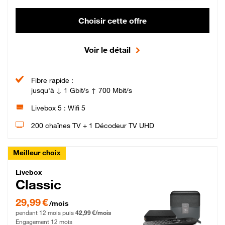
Choisir cette offre
Voir le détail
Fibre rapide :
jusqu'à ↓ 1 Gbit/s ↑ 700 Mbit/s
Livebox 5 : Wifi 5
200 chaînes TV + 1 Décodeur TV UHD
Meilleur choix
Livebox Classic Fibre
Livebox
Classic
29,99 € par mois pendant 12 mois puis 42,99 € par mois, Engagement 12 moi
29,99 €
/mois
pendant 12 mois puis
42,99 €/mois
Engagement 12 mois