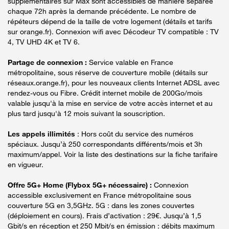
supplémentaires sur Max sont accessibles de manière séparée
chaque 72h après la demande précédente. Le nombre de
répéteurs dépend de la taille de votre logement (détails et tarifs
sur orange.fr). Connexion wifi avec Décodeur TV compatible : TV
4, TV UHD 4K et TV 6.
Partage de connexion :
Service valable en France
métropolitaine, sous réserve de couverture mobile (détails sur
réseaux.orange.fr), pour les nouveaux clients Internet ADSL avec
rendez-vous ou Fibre. Crédit internet mobile de 200Go/mois
valable jusqu'à la mise en service de votre accès internet et au
plus tard jusqu'à 12 mois suivant la souscription.
Les appels illimités
: Hors coût du service des numéros
spéciaux. Jusqu’à 250 correspondants différents/mois et 3h
maximum/appel. Voir la liste des destinations sur la fiche tarifaire
en vigueur.
Offre 5G+ Home (Flybox 5G+ nécessaire) :
Connexion
accessible exclusivement en France métropolitaine sous
couverture 5G en 3,5GHz. 5G : dans les zones couvertes
(déploiement en cours). Frais d’activation : 29€. Jusqu’à 1,5
Gbit/s en réception et 250 Mbit/s en émission : débits maximum