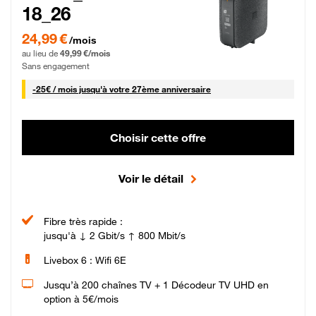
18_26
24,99 € par mois pendant 0 mois puis 49,99 € par mois, Sans engagement
24,99 €
/mois
au lieu de
49,99 €/mois
Sans engagement
25 € par mois
-
25€ / mois
jusqu'à votre 27ème anniversaire
Choisir cette offre
Voir le détail
Fibre très rapide :
jusqu'à ↓ 2 Gbit/s ↑ 800 Mbit/s
Livebox 6 : Wifi 6E
Jusqu’à 200 chaînes TV + 1 Décodeur TV UHD en
option à 5€/mois