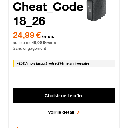
Cheat_Code
18_26
 Engagement 12 mois
24,99 € par mois pendant 0 mois puis 49,99 € par mois, Sans 
24,99 €
/mois
au lieu de
49,99 €/mois
Sans engagement
25 € par mois
-
25€ / mois
jusqu'à votre 27ème anniversaire
Choisir cette offre
Voir le détail