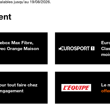
valables jusqu’au 19/08/2026.
ent
ebox Max Fibre,
Euro
 € par mois
ec Orange Maison
Clas
moi
ur tout faire chez
Le m
 engagement
offe