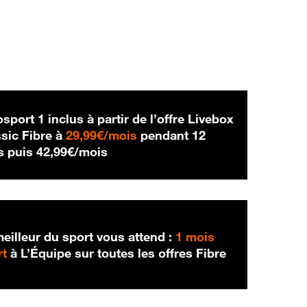
sport 1 inclus à partir de l’offre Livebox
29,99 € par mois
sic Fibre à
29,99€/mois
pendant 12
42,99 € par mois
s puis
42,99€/mois
eilleur du sport vous attend :
1 mois
rt
à L’Équipe sur toutes les offres Fibre