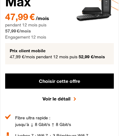
Max
gement 12 mois
47,99 € par mois pendant 12 mois puis 57,99 € par mois, Engageme
47,99 €
/mois
pendant 12 mois puis
57,99 €/mois
Engagement 12 mois
Prix client mobile
47,99 €/mois
pendant 12 mois puis
52,99 €/mois
Choisir cette offre
Voir le détail
Fibre ultra rapide :
jusqu'à ↓ 8 Gbit/s ↑ 8 Gbit/s
Livebox 7 : Wifi 7 + 3 Répéteurs Wifi 7