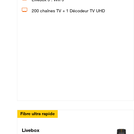
200 chaînes TV + 1 Décodeur TV UHD
Fibre ultra rapide
Livebox Up Fibre
Livebox