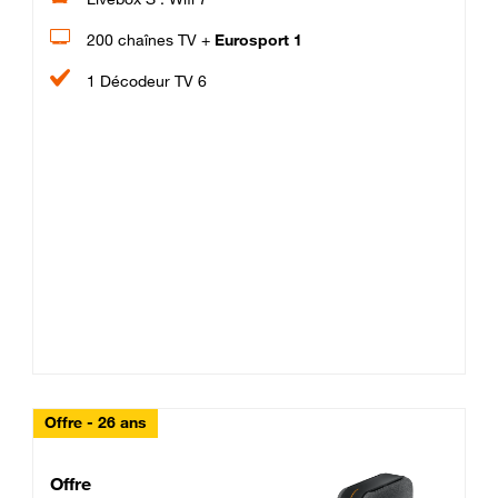
200 chaînes TV +
Eurosport 1
1 Décodeur TV 6
Offre - 26 ans
Cheat_Code Fibre_18_26
Offre