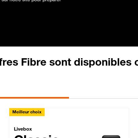
fres Fibre sont disponibles
Meilleur choix
Lite Fibre
Livebox Classic Fibre
Livebox