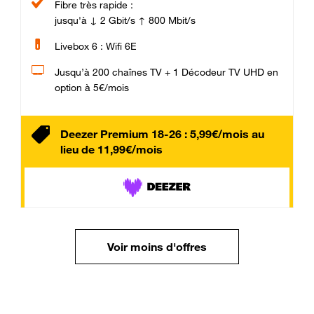
Fibre très rapide :
jusqu'à ↓ 2 Gbit/s ↑ 800 Mbit/s
Livebox 6 : Wifi 6E
Jusqu’à 200 chaînes TV + 1 Décodeur TV UHD en
option à 5€/mois
Deezer Premium 18-26 : 5,99€/mois au
lieu de 11,99€/mois
Voir moins d'offres