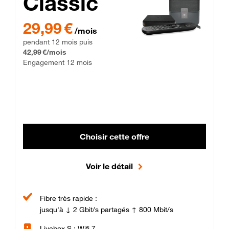
Classic
29,99 € par mois pendant 12 mois puis 42,99 € par mois, Enga
29,99 €
/mois
pendant 12 mois puis
42,99 €/mois
Engagement 12 mois
Choisir cette offre
Voir le détail
Fibre très rapide :
jusqu'à ↓ 2 Gbit/s partagés ↑ 800 Mbit/s
Livebox S : Wifi 7