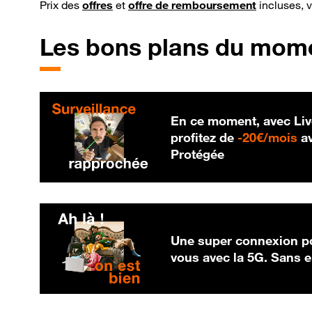
Prix des
offres
et
offre de remboursement
incluses, 
Les bons plans du mom
En ce moment, avec Liv
20
profitez de
-
20€/mois
av
Protégée
Une super connexion po
vous avec la 5G. Sans