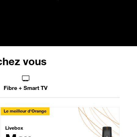
 chez vous
Fibre + Smart TV
Le meilleur d'Orange
Livebox Max Fibre
Livebox