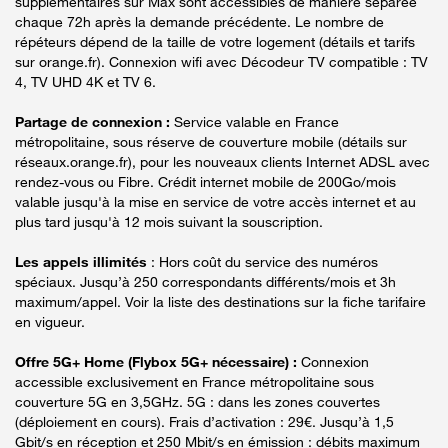
supplémentaires sur Max sont accessibles de manière séparée
chaque 72h après la demande précédente. Le nombre de
répéteurs dépend de la taille de votre logement (détails et tarifs
sur orange.fr). Connexion wifi avec Décodeur TV compatible : TV
4, TV UHD 4K et TV 6.
Partage de connexion :
Service valable en France
métropolitaine, sous réserve de couverture mobile (détails sur
réseaux.orange.fr), pour les nouveaux clients Internet ADSL avec
rendez-vous ou Fibre. Crédit internet mobile de 200Go/mois
valable jusqu'à la mise en service de votre accès internet et au
plus tard jusqu'à 12 mois suivant la souscription.
Les appels illimités
: Hors coût du service des numéros
spéciaux. Jusqu’à 250 correspondants différents/mois et 3h
maximum/appel. Voir la liste des destinations sur la fiche tarifaire
en vigueur.
Offre 5G+ Home (Flybox 5G+ nécessaire) :
Connexion
accessible exclusivement en France métropolitaine sous
couverture 5G en 3,5GHz. 5G : dans les zones couvertes
(déploiement en cours). Frais d’activation : 29€. Jusqu’à 1,5
Gbit/s en réception et 250 Mbit/s en émission : débits maximum