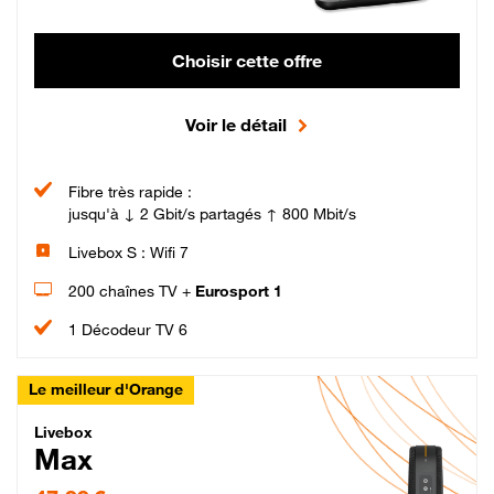
Choisir cette offre
Voir le détail
Fibre très rapide :
jusqu'à ↓ 2 Gbit/s partagés ↑ 800 Mbit/s
Livebox S : Wifi 7
200 chaînes TV +
Eurosport 1
1 Décodeur TV 6
Le meilleur d'Orange
Livebox Max Fibre
Livebox
Max
47,99 € par mois pendant 12 mois puis 57,99 € par mois, Engagement 12 moi