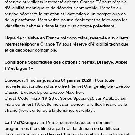
réservée aux clients internet téléphone Orange TV sous réserve
d’éligibilité technique et de décodeur compatible. L'accès au
service nécessite la création et l'activation d'un compte auprès
de la plateforme. L’activation pourra également se faire avec les
identifiants habituels dans le cas d’un compte préexistant.
Ligue 1+ :
valable en France métropolitaine, réservée aux clients
internet téléphone Orange TV sous réserve d’éligibilité technique
et de décodeur compatible.
Conditions Spécifiques des options :
Netflix
,
Disney+
,
Apple
TV
et
Ligue 1+
Eurosport 1 inclus jusqu’au 31 janvier 2029 :
Pour toute
nouvelle souscription d’une offre Internet Orange éligible (Livebox
Classic, Livebox Up ou Livebox Max, hors
Cheat_Code_Fibre_18_26 et Séries Spéciales), sur ADSL ou sur
Fibre ou Smart TV. Cette inclusion concerne le flux linéaire de la
chaine (hors contenus à la demande et replay).
La TV d'Orange :
La TV à la demande Accès à certains
programmes (hors films) à partir du lendemain de la diffusion
(hors programmes de Disney Channel disponibles le lundi suivant