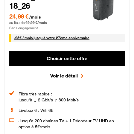
18_26
24,99 € par mois pendant 0 mois puis 49,99 € par mois, Sans engagement
24,99 €
/mois
au lieu de
49,99 €/mois
Sans engagement
25 € par mois
-
25€ / mois
jusqu'à votre 27ème anniversaire
Choisir cette offre
Voir le détail
Fibre très rapide :
jusqu'à ↓ 2 Gbit/s ↑ 800 Mbit/s
Livebox 6 : Wifi 6E
Jusqu’à 200 chaînes TV + 1 Décodeur TV UHD en
option à 5€/mois