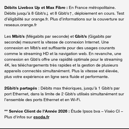
Débits Livebox Up et Max Fibre :
En France métropolitaine.
Débits jusqu’à 8 Gbit/s↓ et 8 Gbit/s↑, déploiement en cours. Test
d’éligibilité sur orange.fr. Plus d’informations sur la couverture sur
reseaux.orange.fr
Les
Mbit/s
(Mégabits par seconde) et
Gbit/s
(Gigabits par
seconde) mesurent la vitesse de connexion Internet. Une
connexion en Mbt/s est suffisante pour des usages courants
comme le streaming HD et la navigation web. En revanche, une
connexion en Gbt/s offre une rapidité optimale pour le streaming
4K, les téléchargements très rapides et la gestion de plusieurs
appareils connectés simultanément. Plus la vitesse est élevée,
plus votre expérience en ligne sera fluide et performante.
2Gbit/s partagés
: Débits max théoriques, jusqu’à 1 Gbit/s par
port Ethernet, dans la limite de 2 Gbit/s utilisés simultanément sur
l’ensemble des ports Ethernet et en Wi-Fi.
** Service Client de l'Année 2026 :
Étude Ipsos bva – Viséo CI –
Plus d'infos sur
escda.fr