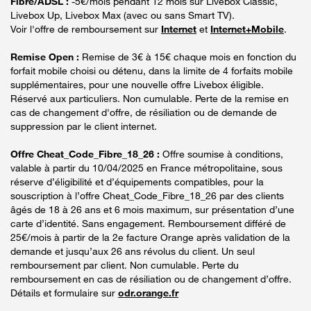
Fibre/ADSL :
-5€/mois pendant 12 mois sur Livebox Classic,
Livebox Up, Livebox Max (avec ou sans Smart TV).
Voir l'offre de remboursement sur
Internet
et
Internet+Mobile
.
Remise Open :
Remise de 3€ à 15€ chaque mois en fonction du
forfait mobile choisi ou détenu, dans la limite de 4 forfaits mobile
supplémentaires, pour une nouvelle offre Livebox éligible.
Réservé aux particuliers. Non cumulable. Perte de la remise en
cas de changement d'offre, de résiliation ou de demande de
suppression par le client internet.
Offre Cheat_Code_Fibre_18_26 :
Offre soumise à conditions,
valable à partir du 10/04/2025 en France métropolitaine, sous
réserve d’éligibilité et d’équipements compatibles, pour la
souscription à l’offre Cheat_Code_Fibre_18_26 par des clients
âgés de 18 à 26 ans et 6 mois maximum, sur présentation d’une
carte d’identité. Sans engagement. Remboursement différé de
25€/mois à partir de la 2e facture Orange après validation de la
demande et jusqu’aux 26 ans révolus du client. Un seul
remboursement par client. Non cumulable. Perte du
remboursement en cas de résiliation ou de changement d’offre.
Détails et formulaire sur
odr.orange.fr