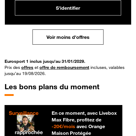
S'identifier
Voir moins d'offres
Eurosport 1 inclus jusqu'au 31/01/2029.
Prix des
offres
et
offre de remboursement
incluses, valables
jusqu’au 19/08/2026.
Les bons plans du moment
En ce moment, avec Livebox
Max Fibre, profitez de
20 € par mois
-
20€/mois
avec Orange
Maison Protégée