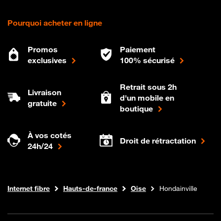
Pourquoi acheter en ligne
Promos
Paiement
exclusives
100% sécurisé
Retrait sous 2h
Livraison
d'un mobile en
gratuite
boutique
À vos cotés
Droit de rétractation
24h/24
Boutique Orange
Internet fibre
Hauts-de-france
Oise
Hondainville