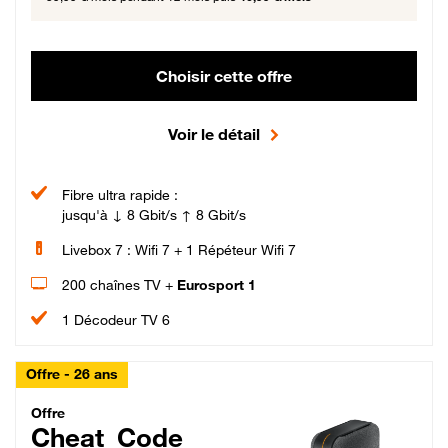
Choisir cette offre
Voir le détail
Fibre ultra rapide :
jusqu'à ↓ 8 Gbit/s ↑ 8 Gbit/s
Livebox 7 : Wifi 7 + 1 Répéteur Wifi 7
200 chaînes TV +
Eurosport 1
1 Décodeur TV 6
Offre - 26 ans
Cheat_Code Fibre_18_26
Offre
Cheat_Code