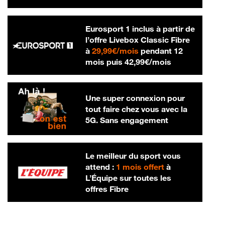
Eurosport 1 inclus à partir de
l’offre Livebox Classic Fibre
29,99 € par mois
à
29,99€/mois
pendant 12
42,99 € par m
mois puis
42,99€/mois
Une super connexion pour
tout faire chez vous avec la
5G. Sans engagement
Le meilleur du sport vous
attend :
1 mois offert
à
L’Équipe sur toutes les
offres Fibre