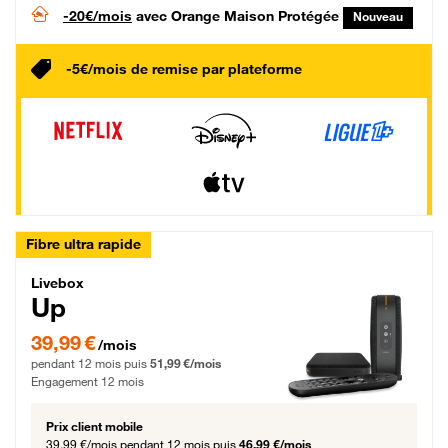
-20€/mois
avec Orange Maison Protégée
Nouveau
-5€/mois de remise par plateforme
Fibre ultra rapide
Livebox Up Fibre
Livebox
Up
39,99 € par mois pendant 12 mois puis 51,99 € par mois, Engagement 12 moi
39,99 €
/mois
pendant 12 mois puis
51,99 €/mois
Engagement 12 mois
Prix client mobile
39,99 €/mois
pendant 12 mois puis
46,99 €/mois