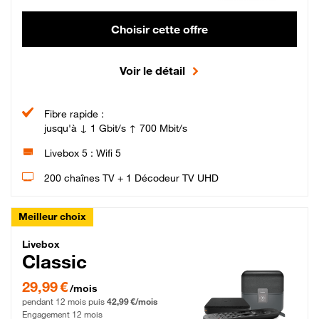
Choisir cette offre
Voir le détail
Fibre rapide :
jusqu'à ↓ 1 Gbit/s ↑ 700 Mbit/s
Livebox 5 : Wifi 5
200 chaînes TV + 1 Décodeur TV UHD
Meilleur choix
Livebox Classic Fibre
Livebox
Classic
29,99 € par mois pendant 12 mois puis 42,99 € par mois, Engagement 12 moi
29,99 €
/mois
pendant 12 mois puis
42,99 €/mois
Engagement 12 mois