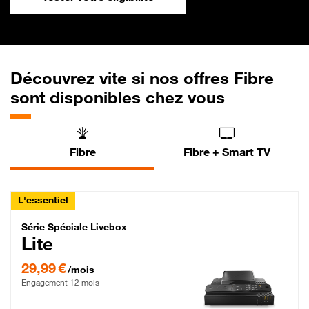
Découvrez vite si nos offres Fibre
sont disponibles chez vous
Fibre
Fibre + Smart TV
L'essentiel
Série Spéciale Livebox Lite Fibre
Série Spéciale Livebox
Lite
29,99 € par mois , Engagement 12 mois
29,99 €
/mois
Engagement 12 mois