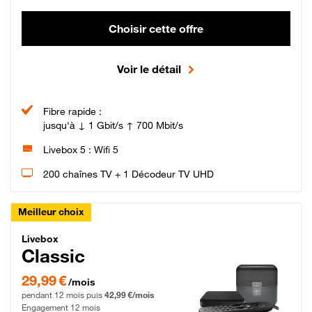
Choisir cette offre
Voir le détail
Fibre rapide :
jusqu'à ↓ 1 Gbit/s ↑ 700 Mbit/s
Livebox 5 : Wifi 5
200 chaînes TV + 1 Décodeur TV UHD
Meilleur choix
Livebox Classic Fibre
Livebox
Classic
29,99 € par mois pendant 12 mois puis 42,99 € par mois, Engagement 12 moi
29,99 €
/mois
pendant 12 mois puis
42,99 €/mois
Engagement 12 mois