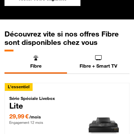
Découvrez vite si nos offres Fibre
sont disponibles chez vous
Fibre
Fibre + Smart TV
L'essentiel
Série Spéciale Livebox Lite Fibre
Série Spéciale Livebox
Lite
29,99 € par mois , Engagement 12 mois
29,99 €
/mois
Engagement 12 mois