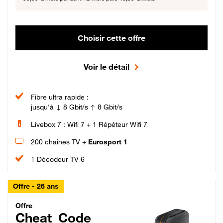
Choisir cette offre
Voir le détail
Fibre ultra rapide :
jusqu'à ↓ 8 Gbit/s ↑ 8 Gbit/s
Livebox 7 : Wifi 7 + 1 Répéteur Wifi 7
200 chaînes TV +
Eurosport 1
1 Décodeur TV 6
Offre - 26 ans
Cheat_Code Fibre_18_26
Offre
Cheat_Code