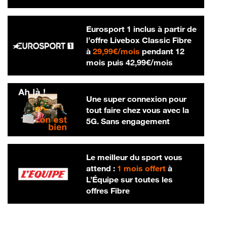
Eurosport 1 inclus à partir de
l’offre Livebox Classic Fibre
29,99 € par mois
à
29,99€/mois
pendant 12
42,99 € par m
mois puis
42,99€/mois
Une super connexion pour
tout faire chez vous avec la
5G. Sans engagement
Le meilleur du sport vous
attend :
1 mois offert
à
L’Équipe sur toutes les
offres Fibre