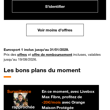
S'identifier
Voir moins d'offres
Eurosport 1 inclus jusqu'au 31/01/2029.
Prix des
offres
et
offre de remboursement
incluses, valables
jusqu’au 19/08/2026.
Les bons plans du moment
En ce moment, avec Livebox
Max Fibre, profitez de
20 € par mois
-
20€/mois
avec Orange
Maison Protégée