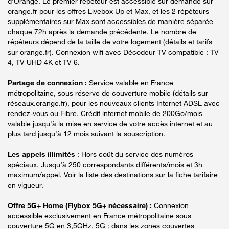
d'Orange. Le premier répéteur est accessible sur demande sur
orange.fr pour les offres Livebox Up et Max, et les 2 répéteurs
supplémentaires sur Max sont accessibles de manière séparée
chaque 72h après la demande précédente. Le nombre de
répéteurs dépend de la taille de votre logement (détails et tarifs
sur orange.fr). Connexion wifi avec Décodeur TV compatible : TV
4, TV UHD 4K et TV 6.
Partage de connexion :
Service valable en France
métropolitaine, sous réserve de couverture mobile (détails sur
réseaux.orange.fr), pour les nouveaux clients Internet ADSL avec
rendez-vous ou Fibre. Crédit internet mobile de 200Go/mois
valable jusqu'à la mise en service de votre accès internet et au
plus tard jusqu'à 12 mois suivant la souscription.
Les appels illimités
: Hors coût du service des numéros
spéciaux. Jusqu’à 250 correspondants différents/mois et 3h
maximum/appel. Voir la liste des destinations sur la fiche tarifaire
en vigueur.
Offre 5G+ Home (Flybox 5G+ nécessaire) :
Connexion
accessible exclusivement en France métropolitaine sous
couverture 5G en 3,5GHz. 5G : dans les zones couvertes