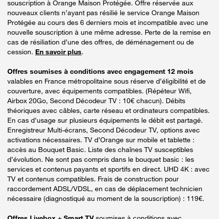
souscription à Orange Maison Protégée. Offre réservée aux
nouveaux clients n’ayant pas résilié le service Orange Maison
Protégée au cours des 6 derniers mois et incompatible avec une
nouvelle souscription à une même adresse. Perte de la remise en
cas de résiliation d’une des offres, de déménagement ou de
cession.
En savoir plus
.
Offres soumises à conditions avec engagement 12 mois
valables en France métropolitaine sous réserve d’éligibilité et de
couverture, avec équipements compatibles. (Répéteur Wifi,
Airbox 20Go, Second Décodeur TV : 10€ chacun). Débits
théoriques avec câbles, carte réseau et ordinateurs compatibles.
En cas d’usage sur plusieurs équipements le débit est partagé.
Enregistreur Multi-écrans, Second Décodeur TV, options avec
activations nécessaires. TV d’Orange sur mobile et tablette :
accès au Bouquet Basic. Liste des chaînes TV susceptibles
d’évolution. Ne sont pas compris dans le bouquet basic : les
services et contenus payants et sportifs en direct. UHD 4K : avec
TV et contenus compatibles. Frais de construction pour
raccordement ADSL/VDSL, en cas de déplacement technicien
nécessaire (diagnostiqué au moment de la souscription) : 119€.
Offres Livebox + Smart TV
soumises à conditions avec