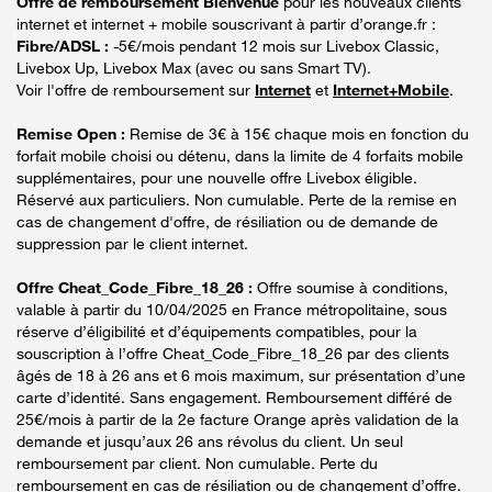
Offre de remboursement Bienvenue
pour les nouveaux clients
internet et internet + mobile souscrivant à partir d’orange.fr :
Fibre/ADSL :
-5€/mois pendant 12 mois sur Livebox Classic,
Livebox Up, Livebox Max (avec ou sans Smart TV).
Voir l'offre de remboursement sur
Internet
et
Internet+Mobile
.
Remise Open :
Remise de 3€ à 15€ chaque mois en fonction du
forfait mobile choisi ou détenu, dans la limite de 4 forfaits mobile
supplémentaires, pour une nouvelle offre Livebox éligible.
Réservé aux particuliers. Non cumulable. Perte de la remise en
cas de changement d'offre, de résiliation ou de demande de
suppression par le client internet.
Offre Cheat_Code_Fibre_18_26 :
Offre soumise à conditions,
valable à partir du 10/04/2025 en France métropolitaine, sous
réserve d’éligibilité et d’équipements compatibles, pour la
souscription à l’offre Cheat_Code_Fibre_18_26 par des clients
âgés de 18 à 26 ans et 6 mois maximum, sur présentation d’une
carte d’identité. Sans engagement. Remboursement différé de
25€/mois à partir de la 2e facture Orange après validation de la
demande et jusqu’aux 26 ans révolus du client. Un seul
remboursement par client. Non cumulable. Perte du
remboursement en cas de résiliation ou de changement d’offre.