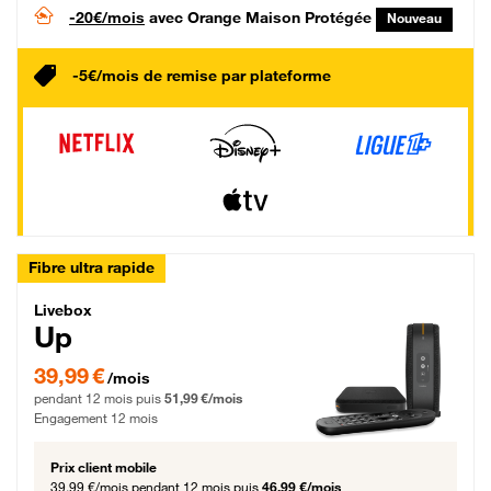
-20€/mois
avec Orange Maison Protégée
Nouveau
-5€/mois de remise par plateforme
Fibre ultra rapide
Livebox Up Fibre
Livebox
Up
39,99 € par mois pendant 12 mois puis 51,99 € par mois, Engagement 12 moi
39,99 €
/mois
pendant 12 mois puis
51,99 €/mois
Engagement 12 mois
Prix client mobile
39,99 €/mois
pendant 12 mois puis
46,99 €/mois