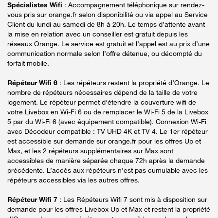
Spécialistes Wifi
: Accompagnement téléphonique sur rendez-
vous pris sur orange.fr selon disponibilité ou via appel au Service
Client du lundi au samedi de 8h à 20h. Le temps d’attente avant
la mise en relation avec un conseiller est gratuit depuis les
réseaux Orange. Le service est gratuit et l’appel est au prix d’une
communication normale selon l’offre détenue, ou décompté du
forfait mobile.
Répéteur Wifi 6
: Les répéteurs restent la propriété d’Orange. Le
nombre de répéteurs nécessaires dépend de la taille de votre
logement. Le répéteur permet d’étendre la couverture wifi de
votre Livebox en Wi-Fi 6 ou de remplacer le Wi-Fi 5 de la Livebox
5 par du Wi-Fi 6 (avec équipement compatible). Connexion Wi-Fi
avec Décodeur compatible : TV UHD 4K et TV 4. Le 1er répéteur
est accessible sur demande sur orange.fr pour les offres Up et
Max, et les 2 répéteurs supplémentaires sur Max sont
accessibles de manière séparée chaque 72h après la demande
précédente. L’accès aux répéteurs n’est pas cumulable avec les
répéteurs accessibles via les autres offres.
Répéteur Wifi 7
: Les Répéteurs Wifi 7 sont mis à disposition sur
demande pour les offres Livebox Up et Max et restent la propriété