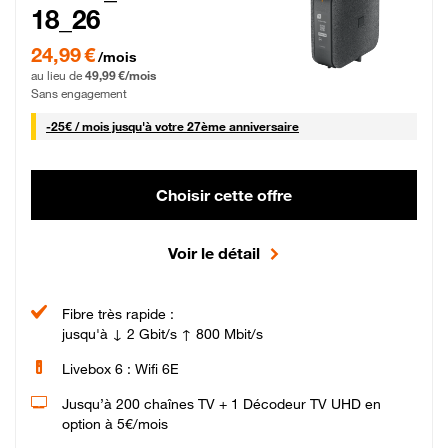
18_26
24,99 € par mois pendant 0 mois puis 49,99 € par mois, Sans engagement
24,99 €
/mois
au lieu de
49,99 €/mois
Sans engagement
25 € par mois
-
25€ / mois
jusqu'à votre 27ème anniversaire
Choisir cette offre
Voir le détail
Fibre très rapide :
jusqu'à ↓ 2 Gbit/s ↑ 800 Mbit/s
Livebox 6 : Wifi 6E
Jusqu’à 200 chaînes TV + 1 Décodeur TV UHD en
option à 5€/mois