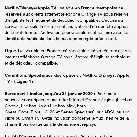
Netflix/Disney+/Apple TV :
valable en France métropolitaine,
réservée aux clients internet téléphone Orange TV sous réserve
d’éligibilité technique et de décodeur compatible. L'accès au
service nécessite la création et l'activation d'un compte auprès
de la plateforme. L’activation pourra également se faire avec les
identifiants habituels dans le cas d’un compte préexistant.
Ligue 1+ :
valable en France métropolitaine, réservée aux clients
internet téléphone Orange TV sous réserve d’éligibilité technique
et de décodeur compatible.
Conditions Spécifiques des options :
Netflix
,
Disney+
,
Apple
TV
et
Ligue 1+
Eurosport 1 inclus jusqu’au 31 janvier 2029 :
Pour toute
nouvelle souscription d’une offre Internet Orange éligible (Livebox
Classic, Livebox Up ou Livebox Max, hors
Cheat_Code_Fibre_18_26 et Séries Spéciales), sur ADSL ou sur
Fibre ou Smart TV. Cette inclusion concerne le flux linéaire de la
chaine (hors contenus à la demande et replay).
La TV d'Orange :
La TV à la demande Accès à certains