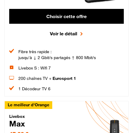
Choisir cette offre
Voir le détail
Fibre très rapide :
jusqu'à ↓ 2 Gbit/s partagés ↑ 800 Mbit/s
Livebox S : Wifi 7
200 chaînes TV +
Eurosport 1
1 Décodeur TV 6
Le meilleur d'Orange
Livebox Max Fibre
Livebox
Max
47,99 € par mois pendant 12 mois puis 57,99 € par mois, Engagement 12 moi