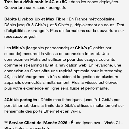
Très haut débit mobile 4G ou 5G :
dans les zones déployées.
Couverture sur reseaux.orange.fr.
Débits Livebox Up et Max Fibre :
En France métropolitaine.
Débits jusqu’à 8 Gbit/s↓ et 8 Gbit/s↑, déploiement en cours. Test
d’éligibilité sur orange.fr. Plus d’informations sur la couverture sur
reseaux.orange.fr
Les
Mbit/s
(Mégabits par seconde) et
Gbit/s
(Gigabits par
seconde) mesurent la vitesse de connexion Internet. Une
connexion en Mbt/s est suffisante pour des usages courants
comme le streaming HD et la navigation web. En revanche, une
connexion en Gbt/s offre une rapidité optimale pour le streaming
4K, les téléchargements très rapides et la gestion de plusieurs
appareils connectés simultanément. Plus la vitesse est élevée,
plus votre expérience en ligne sera fluide et performante.
2Gbit/s partagés
: Débits max théoriques, jusqu’à 1 Gbit/s par
port Ethernet, dans la limite de 2 Gbit/s utilisés simultanément sur
l’ensemble des ports Ethernet et en Wi-Fi.
** Service Client de l'Année 2026 :
Étude Ipsos bva – Viséo CI –
Plus d'infos sur
escda.fr