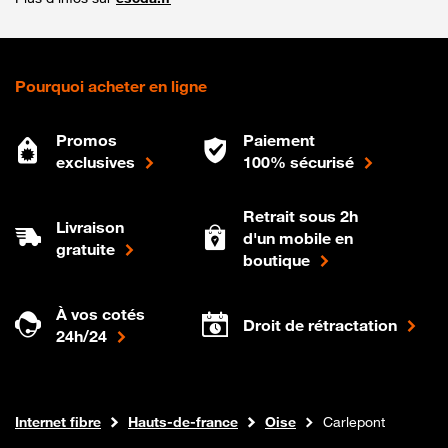
Pourquoi acheter en ligne
Promos
Paiement
exclusives
100% sécurisé
Retrait sous 2h
Livraison
d'un mobile en
gratuite
boutique
À vos cotés
Droit de rétractation
24h/24
Boutique Orange
Internet fibre
Hauts-de-france
Oise
Carlepont