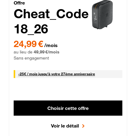
Cheat_Code Fibre_18_26
Offre
Cheat_Code
18_26
 Engagement 12 mois
24,99 € par mois pendant 0 mois puis 49,99 € par mois, Sans 
24,99 €
/mois
au lieu de
49,99 €/mois
Sans engagement
25 € par mois
-
25€ / mois
jusqu'à votre 27ème anniversaire
Choisir cette offre
Voir le détail