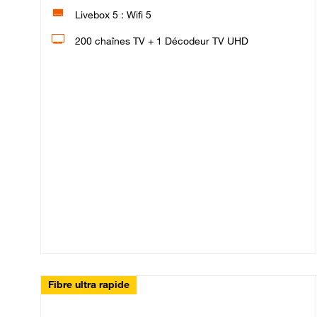
Livebox 5 : Wifi 5
200 chaînes TV + 1 Décodeur TV UHD
Fibre ultra rapide