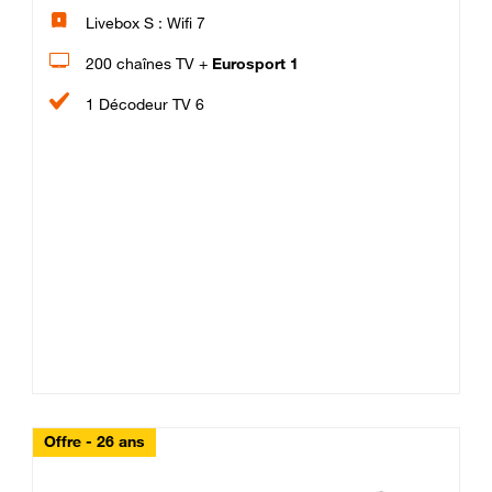
Livebox S : Wifi 7
200 chaînes TV +
Eurosport 1
1 Décodeur TV 6
Offre - 26 ans