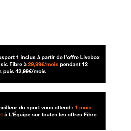
sport 1 inclus à partir de l’offre Livebox
29,99 € par mois
sic Fibre à
29,99€/mois
pendant 12
42,99 € par mois
s puis
42,99€/mois
eilleur du sport vous attend :
1 mois
rt
à L’Équipe sur toutes les offres Fibre