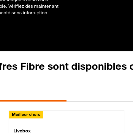
ble. Vérifiez dès maintenant
necté sans interruption.
fres Fibre sont disponibles
Meilleur choix
Lite Fibre
Livebox Classic Fibre
Livebox