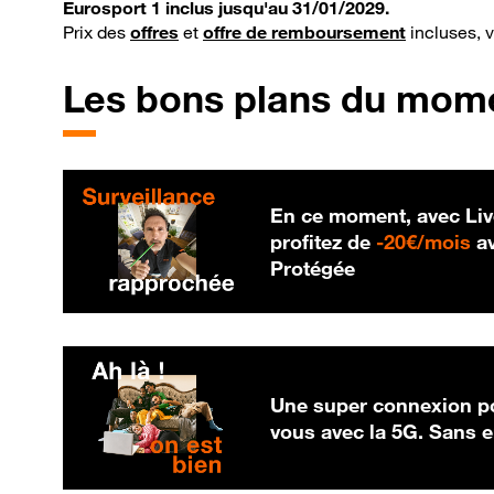
Eurosport 1 inclus jusqu'au 31/01/2029.
Prix des
offres
et
offre de remboursement
incluses, 
Les bons plans du mom
En ce moment, avec Liv
20
profitez de
-
20€/mois
av
Protégée
Une super connexion po
vous avec la 5G. Sans