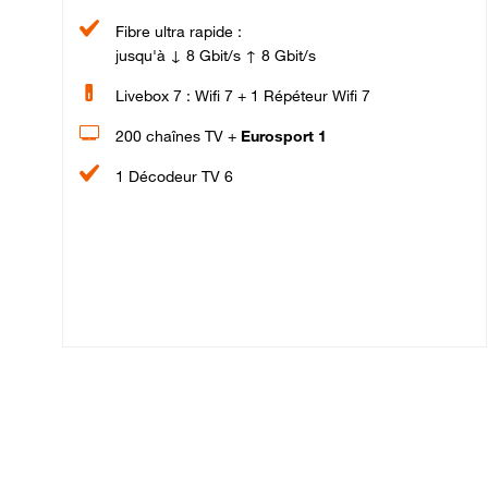
Fibre ultra rapide :
jusqu'à ↓ 8 Gbit/s ↑ 8 Gbit/s
Livebox 7 : Wifi 7 + 1 Répéteur Wifi 7
200 chaînes TV +
Eurosport 1
1 Décodeur TV 6