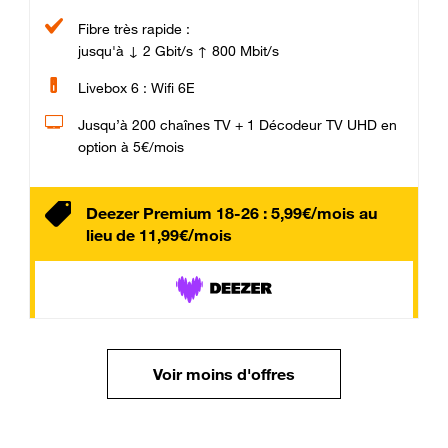
Fibre très rapide :
jusqu'à ↓ 2 Gbit/s ↑ 800 Mbit/s
Livebox 6 : Wifi 6E
Jusqu’à 200 chaînes TV + 1 Décodeur TV UHD en
option à 5€/mois
Deezer Premium 18-26 : 5,99€/mois au
lieu de 11,99€/mois
Voir moins d'offres