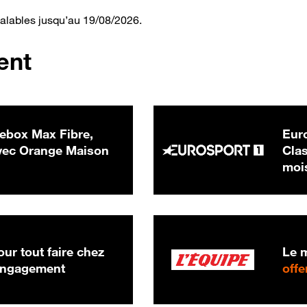
valables jusqu’au 19/08/2026.
ent
ebox Max Fibre,
Euro
 € par mois
ec Orange Maison
Clas
moi
ur tout faire chez
Le m
 engagement
offe