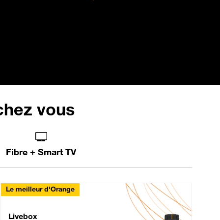
 chez vous
Fibre + Smart TV
Le meilleur d'Orange
Livebox Max Fibre
Livebox