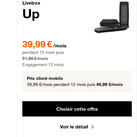
Livebox Up Fibre
Livebox
Up
39,99 € par mois pendant 12 mois puis 51,99 € par mois,
39,99 €
/mois
pendant 12 mois puis
51,99 €/mois
Engagement 12 mois
Prix client mobile
39,99 €/mois
pendant 12 mois puis
46,99 €/mois
Choisir cette offre
Voir le détail