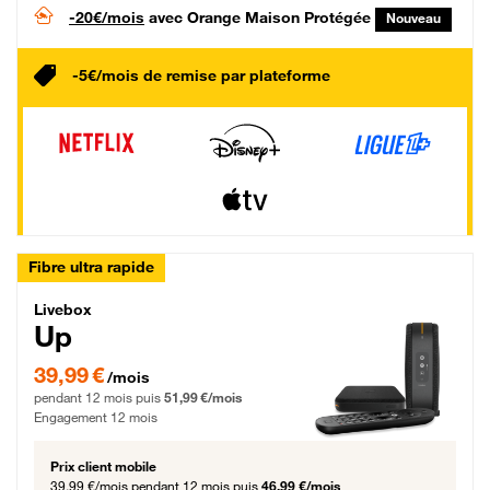
-20€/mois
avec Orange Maison Protégée
Nouveau
-5€/mois de remise par plateforme
Fibre ultra rapide
Livebox Up Fibre
Livebox
Up
39,99 € par mois pendant 12 mois puis 51,99 € par mois, Engagement 12 moi
39,99 €
/mois
pendant 12 mois puis
51,99 €/mois
Engagement 12 mois
Prix client mobile
39,99 €/mois
pendant 12 mois puis
46,99 €/mois