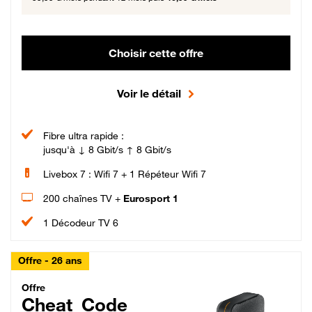
Choisir cette offre
Voir le détail
Fibre ultra rapide :
jusqu'à ↓ 8 Gbit/s ↑ 8 Gbit/s
Livebox 7 : Wifi 7 + 1 Répéteur Wifi 7
200 chaînes TV +
Eurosport 1
1 Décodeur TV 6
Offre - 26 ans
Cheat_Code Fibre_18_26
Offre
Cheat_Code