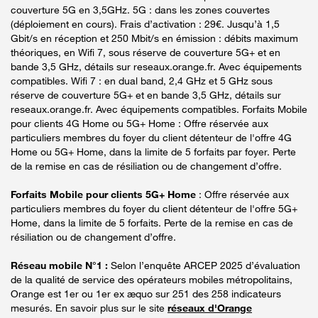
couverture 5G en 3,5GHz. 5G : dans les zones couvertes
(déploiement en cours). Frais d’activation : 29€. Jusqu’à 1,5
Gbit/s en réception et 250 Mbit/s en émission : débits maximum
théoriques, en Wifi 7, sous réserve de couverture 5G+ et en
bande 3,5 GHz, détails sur reseaux.orange.fr. Avec équipements
compatibles. Wifi 7 : en dual band, 2,4 GHz et 5 GHz sous
réserve de couverture 5G+ et en bande 3,5 GHz, détails sur
reseaux.orange.fr. Avec équipements compatibles. Forfaits Mobile
pour clients 4G Home ou 5G+ Home : Offre réservée aux
particuliers membres du foyer du client détenteur de l'offre 4G
Home ou 5G+ Home, dans la limite de 5 forfaits par foyer. Perte
de la remise en cas de résiliation ou de changement d’offre.
Forfaits Mobile pour clients 5G+ Home
: Offre réservée aux
particuliers membres du foyer du client détenteur de l'offre 5G+
Home, dans la limite de 5 forfaits. Perte de la remise en cas de
résiliation ou de changement d’offre.
Réseau mobile N°1 :
Selon l’enquête ARCEP 2025 d’évaluation
de la qualité de service des opérateurs mobiles métropolitains,
Orange est 1er ou 1er ex æquo sur 251 des 258 indicateurs
mesurés. En savoir plus sur le site
réseaux d'Orange