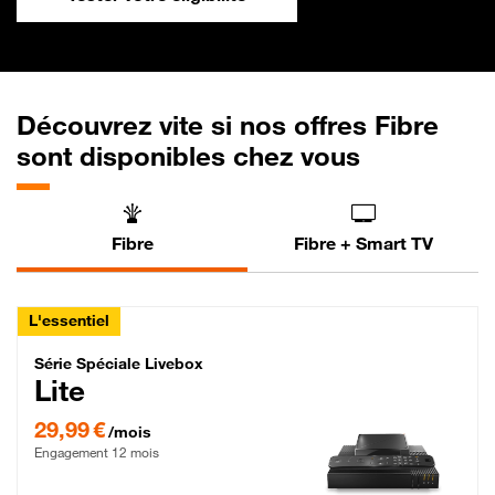
Découvrez vite si nos offres Fibre
sont disponibles chez vous
Fibre
Fibre + Smart TV
L'essentiel
Série Spéciale Livebox Lite Fibre
Série Spéciale Livebox
Lite
29,99 € par mois , Engagement 12 mois
29,99 €
/mois
Engagement 12 mois