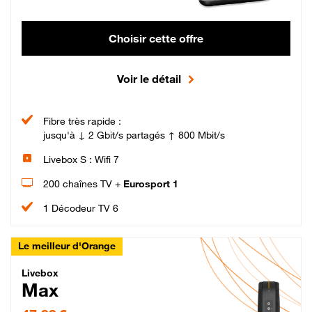
Choisir cette offre
Voir le détail
Fibre très rapide :
jusqu'à ↓ 2 Gbit/s partagés ↑ 800 Mbit/s
Livebox S : Wifi 7
200 chaînes TV +
Eurosport 1
1 Décodeur TV 6
Le meilleur d'Orange
Livebox Max Fibre
Livebox
Max
47,99 € par mois pendant 12 mois puis 57,99 € par mois, Engagement 12 moi