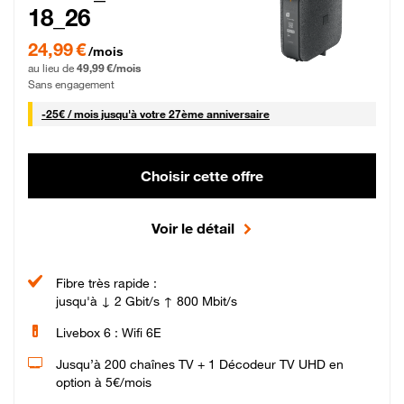
18_26
24,99 € par mois pendant 0 mois puis 49,99 € par mois, Sans engagement
24,99 €
/mois
au lieu de
49,99 €/mois
Sans engagement
25 € par mois
-
25€ / mois
jusqu'à votre 27ème anniversaire
Choisir cette offre
Voir le détail
Fibre très rapide :
jusqu'à ↓ 2 Gbit/s ↑ 800 Mbit/s
Livebox 6 : Wifi 6E
Jusqu’à 200 chaînes TV + 1 Décodeur TV UHD en
option à 5€/mois