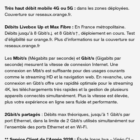
Très haut débit mobile 4G ou 5G :
dans les zones déployées.
Couverture sur reseaux.orange.fr.
Débits Livebox Up et Max Fibre :
En France métropolitaine.
Débits jusqu’à 8 Gbit/s↓ et 8 Gbit/s↑, déploiement en cours. Test
d’éligibilité sur orange.fr. Plus d’informations sur la couverture sur
reseaux.orange.fr
Les
Mbit/s
(Mégabits par seconde) et
Gbit/s
(Gigabits par
seconde) mesurent la vitesse de connexion Internet. Une
connexion en Mbt/s est suffisante pour des usages courants
comme le streaming HD et la navigation web. En revanche, une
connexion en Gbt/s offre une rapidité optimale pour le streaming
4K, les téléchargements très rapides et la gestion de plusieurs
appareils connectés simultanément. Plus la vitesse est élevée,
plus votre expérience en ligne sera fluide et performante.
2Gbit/s partagés
: Débits max théoriques, jusqu’à 1 Gbit/s par
port Ethernet, dans la limite de 2 Gbit/s utilisés simultanément sur
l’ensemble des ports Ethernet et en Wi-Fi.
** Service Client de l'Année 2026 :
Étude Ipsos bva – Viséo CI –