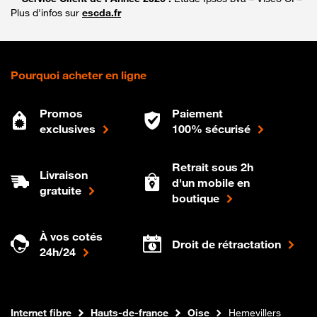
Plus d'infos sur
escda.fr
Pourquoi acheter en ligne
Promos
Paiement
exclusives
100% sécurisé
Retrait sous 2h
Livraison
d'un mobile en
gratuite
boutique
À vos cotés
Droit de rétractation
24h/24
Boutique Orange
Internet fibre
Hauts-de-france
Oise
Hemevillers