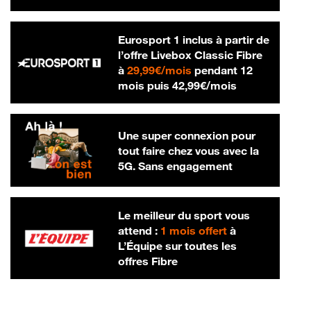
Eurosport 1 inclus à partir de
l’offre Livebox Classic Fibre
29,99 € par mois
à
29,99€/mois
pendant 12
42,99 € par m
mois puis
42,99€/mois
Une super connexion pour
tout faire chez vous avec la
5G. Sans engagement
Le meilleur du sport vous
attend :
1 mois offert
à
L’Équipe sur toutes les
offres Fibre