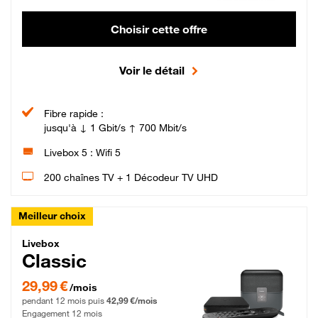
Choisir cette offre
Voir le détail
Fibre rapide :
jusqu'à ↓ 1 Gbit/s ↑ 700 Mbit/s
Livebox 5 : Wifi 5
200 chaînes TV + 1 Décodeur TV UHD
Meilleur choix
Livebox Classic Fibre
Livebox
Classic
29,99 € par mois pendant 12 mois puis 42,99 € par mois, Engagement 12 moi
29,99 €
/mois
pendant 12 mois puis
42,99 €/mois
Engagement 12 mois