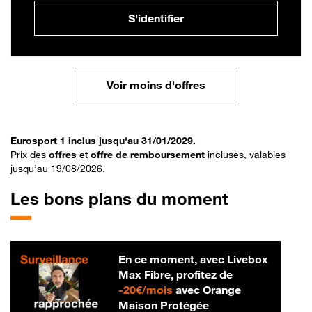
S'identifier
Voir moins d'offres
Eurosport 1 inclus jusqu'au 31/01/2029.
Prix des
offres
et
offre de remboursement
incluses, valables
jusqu’au 19/08/2026.
Les bons plans du moment
En ce moment, avec Livebox
Max Fibre, profitez de
20 € par mois
-
20€/mois
avec Orange
Maison Protégée