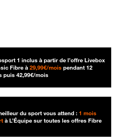
sport 1 inclus à partir de l’offre Livebox
29,99 € par mois
sic Fibre à
29,99€/mois
pendant 12
42,99 € par mois
s puis
42,99€/mois
eilleur du sport vous attend :
1 mois
rt
à L’Équipe sur toutes les offres Fibre