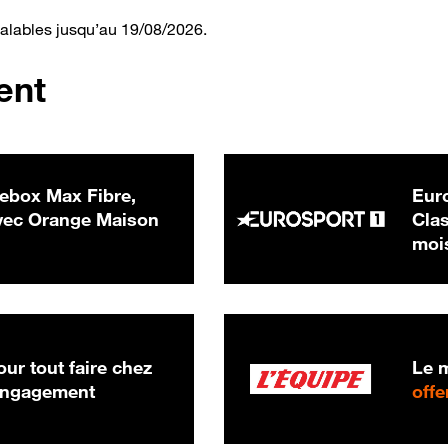
valables jusqu’au 19/08/2026.
ent
ebox Max Fibre,
Euro
 € par mois
ec Orange Maison
Clas
moi
ur tout faire chez
Le m
 engagement
offe