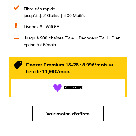
Fibre très rapide :
jusqu'à ↓ 2 Gbit/s ↑ 800 Mbit/s
Livebox 6 : Wifi 6E
Jusqu’à 200 chaînes TV + 1 Décodeur TV UHD en
option à 5€/mois
Deezer Premium 18-26 : 5,99€/mois au
lieu de 11,99€/mois
Voir moins d'offres