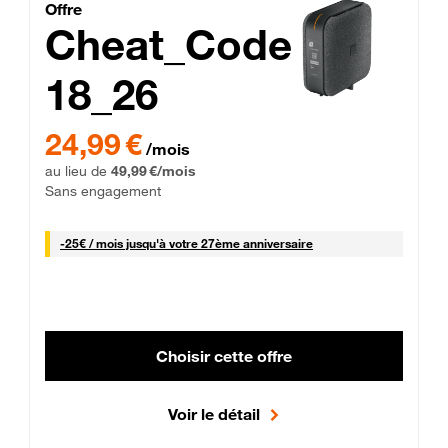
Cheat_Code Fibre_18_26
Offre
Cheat_Code
18_26
 Engagement 12 mois
24,99 € par mois pendant 0 mois puis 49,99 € par mois, Sans 
24,99 €
/mois
au lieu de
49,99 €/mois
Sans engagement
25 € par mois
-
25€ / mois
jusqu'à votre 27ème anniversaire
Choisir cette offre
Voir le détail