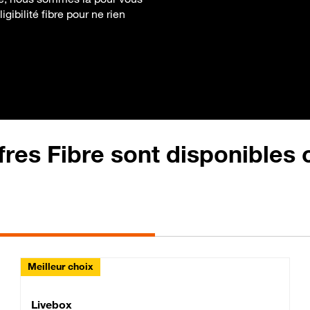
gibilité fibre pour ne rien
fres Fibre sont disponibles
Meilleur choix
Lite Fibre
Livebox Classic Fibre
Livebox