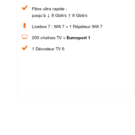
Fibre ultra rapide :
jusqu'à ↓ 8 Gbit/s ↑ 8 Gbit/s
Livebox 7 : Wifi 7 + 1 Répéteur Wifi 7
200 chaînes TV +
Eurosport 1
1 Décodeur TV 6