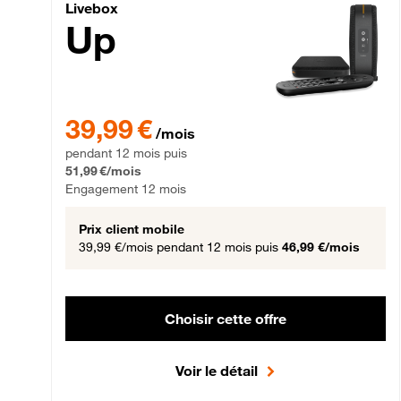
Livebox Up Fibre
Livebox
Up
39,99 € par mois pendant 12 mois puis 51,99 € par mois,
39,99 €
/mois
pendant 12 mois puis
51,99 €/mois
Engagement 12 mois
Prix client mobile
39,99 €/mois
pendant 12 mois puis
46,99 €/mois
Choisir cette offre
Voir le détail