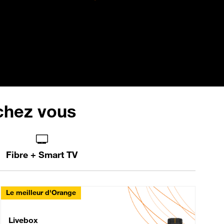
 chez vous
Fibre + Smart TV
Le meilleur d'Orange
Livebox Max Fibre
Livebox