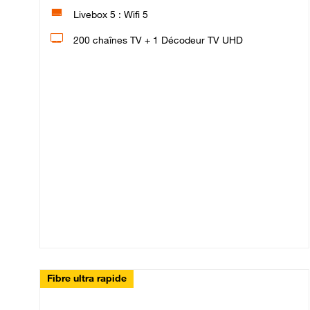
Livebox 5 : Wifi 5
200 chaînes TV + 1 Décodeur TV UHD
Fibre ultra rapide