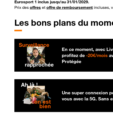
Eurosport 1 inclus jusqu'au 31/01/2029.
Prix des
offres
et
offre de remboursement
incluses, 
Les bons plans du mom
En ce moment, avec Liv
20
profitez de
-
20€/mois
av
Protégée
Une super connexion po
vous avec la 5G. Sans