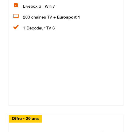
Livebox S : Wifi 7
200 chaînes TV +
Eurosport 1
1 Décodeur TV 6
Offre - 26 ans