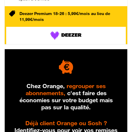
Deezer Premium 18-26 : 5,99€/mois au lieu de
11,99€/mois
Chez Orange,
regrouper ses
abonnements,
c'est faire des
économies sur votre budget mais
pas sur la qualité.
Déjà client Orange ou Sosh ?
Identifiez-vous pour voir vos remises