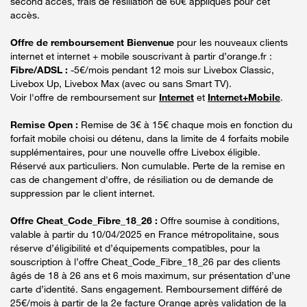
second accès, frais de résiliation de 60€ appliqués pour cet
accès.
Offre de remboursement Bienvenue
pour les nouveaux clients
internet et internet + mobile souscrivant à partir d’orange.fr :
Fibre/ADSL :
-5€/mois pendant 12 mois sur Livebox Classic,
Livebox Up, Livebox Max (avec ou sans Smart TV).
Voir l'offre de remboursement sur
Internet
et
Internet+Mobile
.
Remise Open :
Remise de 3€ à 15€ chaque mois en fonction du
forfait mobile choisi ou détenu, dans la limite de 4 forfaits mobile
supplémentaires, pour une nouvelle offre Livebox éligible.
Réservé aux particuliers. Non cumulable. Perte de la remise en
cas de changement d'offre, de résiliation ou de demande de
suppression par le client internet.
Offre Cheat_Code_Fibre_18_26 :
Offre soumise à conditions,
valable à partir du 10/04/2025 en France métropolitaine, sous
réserve d’éligibilité et d’équipements compatibles, pour la
souscription à l’offre Cheat_Code_Fibre_18_26 par des clients
âgés de 18 à 26 ans et 6 mois maximum, sur présentation d’une
carte d’identité. Sans engagement. Remboursement différé de
25€/mois à partir de la 2e facture Orange après validation de la