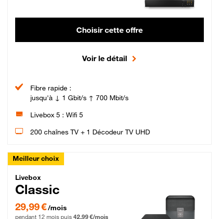
Choisir cette offre
Voir le détail
Fibre rapide :
jusqu'à ↓ 1 Gbit/s ↑ 700 Mbit/s
Livebox 5 : Wifi 5
200 chaînes TV + 1 Décodeur TV UHD
Meilleur choix
Livebox Classic Fibre
Livebox
Classic
29,99 € par mois pendant 12 mois puis 42,99 € par mois, Engagement 12 moi
29,99 €
/mois
pendant 12 mois puis
42,99 €/mois