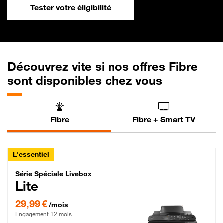
Tester votre éligibilité
Découvrez vite si nos offres Fibre
sont disponibles chez vous
Fibre
Fibre + Smart TV
L'essentiel
Série Spéciale Livebox Lite Fibre
Série Spéciale Livebox
Lite
29,99 € par mois , Engagement 12 mois
29,99 €
/mois
Engagement 12 mois