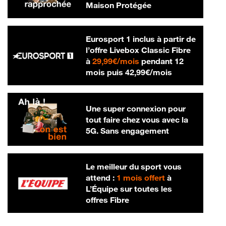
Maison Protégée
Eurosport 1 inclus à partir de
l’offre Livebox Classic Fibre
29,99 € par mois
à
29,99€/mois
pendant 12
42,99 € par m
mois puis
42,99€/mois
Une super connexion pour
tout faire chez vous avec la
5G. Sans engagement
Le meilleur du sport vous
attend :
1 mois offert
à
L’Équipe sur toutes les
offres Fibre