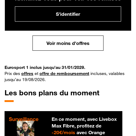
S'identifier
Voir moins d'offres
Eurosport 1 inclus jusqu'au 31/01/2029.
Prix des
offres
et
offre de remboursement
incluses, valables
jusqu’au 19/08/2026.
Les bons plans du moment
En ce moment, avec Livebox
Max Fibre, profitez de
20 € par mois
-
20€/mois
avec Orange