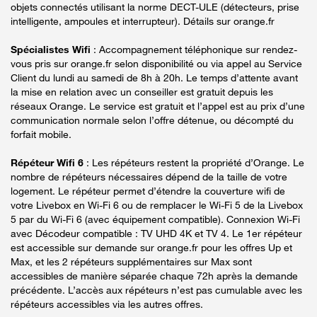
objets connectés utilisant la norme DECT-ULE (détecteurs, prise
intelligente, ampoules et interrupteur). Détails sur orange.fr
Spécialistes Wifi
: Accompagnement téléphonique sur rendez-
vous pris sur orange.fr selon disponibilité ou via appel au Service
Client du lundi au samedi de 8h à 20h. Le temps d’attente avant
la mise en relation avec un conseiller est gratuit depuis les
réseaux Orange. Le service est gratuit et l’appel est au prix d’une
communication normale selon l’offre détenue, ou décompté du
forfait mobile.
Répéteur Wifi 6
: Les répéteurs restent la propriété d’Orange. Le
nombre de répéteurs nécessaires dépend de la taille de votre
logement. Le répéteur permet d’étendre la couverture wifi de
votre Livebox en Wi-Fi 6 ou de remplacer le Wi-Fi 5 de la Livebox
5 par du Wi-Fi 6 (avec équipement compatible). Connexion Wi-Fi
avec Décodeur compatible : TV UHD 4K et TV 4. Le 1er répéteur
est accessible sur demande sur orange.fr pour les offres Up et
Max, et les 2 répéteurs supplémentaires sur Max sont
accessibles de manière séparée chaque 72h après la demande
précédente. L’accès aux répéteurs n’est pas cumulable avec les
répéteurs accessibles via les autres offres.