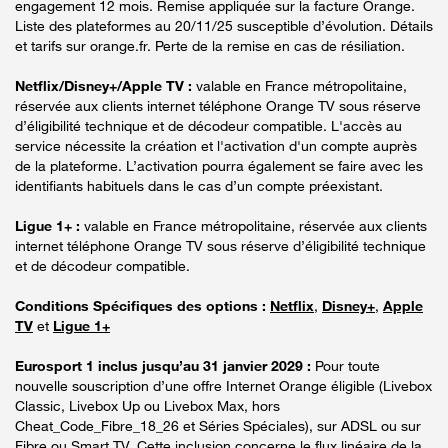
engagement 12 mois. Remise appliquée sur la facture Orange.
Liste des plateformes au 20/11/25 susceptible d’évolution. Détails
et tarifs sur orange.fr. Perte de la remise en cas de résiliation.
Netflix/Disney+/Apple TV :
valable en France métropolitaine,
réservée aux clients internet téléphone Orange TV sous réserve
d’éligibilité technique et de décodeur compatible. L'accès au
service nécessite la création et l'activation d'un compte auprès
de la plateforme. L’activation pourra également se faire avec les
identifiants habituels dans le cas d’un compte préexistant.
Ligue 1+ :
valable en France métropolitaine, réservée aux clients
internet téléphone Orange TV sous réserve d’éligibilité technique
et de décodeur compatible.
Conditions Spécifiques des options :
Netflix
,
Disney+
,
Apple
TV
et
Ligue 1+
Eurosport 1 inclus jusqu’au 31 janvier 2029 :
Pour toute
nouvelle souscription d’une offre Internet Orange éligible (Livebox
Classic, Livebox Up ou Livebox Max, hors
Cheat_Code_Fibre_18_26 et Séries Spéciales), sur ADSL ou sur
Fibre ou Smart TV. Cette inclusion concerne le flux linéaire de la