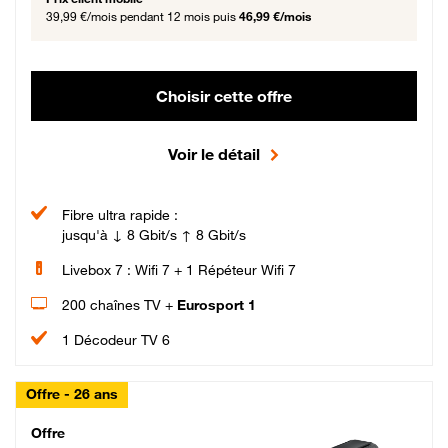
39,99 €/mois
pendant 12 mois puis
46,99 €/mois
Choisir cette offre
Voir le détail
Fibre ultra rapide :
jusqu'à ↓ 8 Gbit/s ↑ 8 Gbit/s
Livebox 7 : Wifi 7 + 1 Répéteur Wifi 7
200 chaînes TV +
Eurosport 1
1 Décodeur TV 6
Offre - 26 ans
Cheat_Code Fibre_18_26
Offre