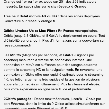
Orange est 1er ou 1er ex æquo sur 251 des 258 indicateurs
mesurés. En savoir plus sur le site
réseaux d'Orange
Très haut débit mobile 4G ou 5G :
dans les zones déployées.
Couverture sur reseaux.orange.fr.
Débits Livebox Up et Max Fibre :
En France métropolitaine.
Débits jusqu’à 8 Gbit/s↓ et 8 Gbit/s↑, déploiement en cours. Test
d’éligibilité sur orange.fr. Plus d’informations sur la couverture sur
reseaux.orange.fr
Les
Mbit/s
(Mégabits par seconde) et
Gbit/s
(Gigabits par
seconde) mesurent la vitesse de connexion Internet. Une
connexion en Mbt/s est suffisante pour des usages courants
comme le streaming HD et la navigation web. En revanche, une
connexion en Gbt/s offre une rapidité optimale pour le streaming
4K, les téléchargements très rapides et la gestion de plusieurs
appareils connectés simultanément. Plus la vitesse est élevée,
plus votre expérience en ligne sera fluide et performante.
2Gbit/s partagés
: Débits max théoriques, jusqu’à 1 Gbit/s par
port Ethernet, dans la limite de 2 Gbit/s utilisés simultanément sur
l’ensemble des ports Ethernet et en Wi-Fi.