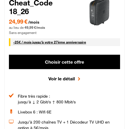
Cheat_Code
18_26
24,99 € par mois pendant 0 mois puis 49,99 € par mois, Sans engagement
24,99 €
/mois
au lieu de
49,99 €/mois
Sans engagement
25 € par mois
-
25€ / mois
jusqu'à votre 27ème anniversaire
Choisir cette offre
Voir le détail
Fibre très rapide :
jusqu'à ↓ 2 Gbit/s ↑ 800 Mbit/s
Livebox 6 : Wifi 6E
Jusqu’à 200 chaînes TV + 1 Décodeur TV UHD en
option à 5€/mois