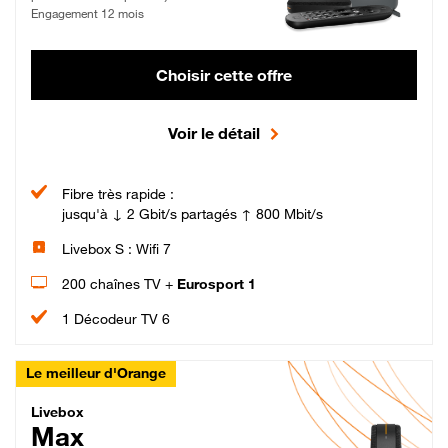
Engagement 12 mois
Choisir cette offre
Voir le détail
Fibre très rapide :
jusqu'à ↓ 2 Gbit/s partagés ↑ 800 Mbit/s
Livebox S : Wifi 7
200 chaînes TV +
Eurosport 1
1 Décodeur TV 6
Le meilleur d'Orange
Livebox Max Fibre
Livebox
Max