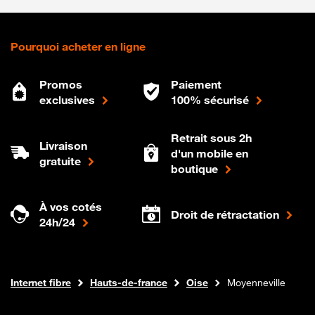
Pourquoi acheter en ligne
Promos
Paiement
exclusives
100% sécurisé
Retrait sous 2h
Livraison
d'un mobile en
gratuite
boutique
À vos cotés
Droit de rétractation
24h/24
Boutique Orange
Internet fibre
Hauts-de-france
Oise
Moyenneville