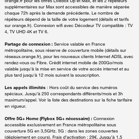
orange.fr pour les offres Livebox Up et Max, et les 2 répéteurs
supplémentaires sur Max sont accessibles de manière séparée
chaque 72h après la demande précédente. Le nombre de
répéteurs dépend de la taille de votre logement (détails et tarifs
sur orange.fr). Connexion wifi avec Décodeur TV compatible : TV
4, TV UHD 4K et TV 6.
Partage de connexion :
Service valable en France
métropolitaine, sous réserve de couverture mobile (détails sur
réseaux.orange.fr), pour les nouveaux clients Internet ADSL avec
rendez-vous ou Fibre. Crédit internet mobile de 200Go/mois
valable jusqu'à la mise en service de votre accès internet et au
plus tard jusqu'à 12 mois suivant la souscription.
Les appels illimités
: Hors coût du service des numéros
spéciaux. Jusqu’à 250 correspondants différents/mois et 3h
maximum/appel. Voir la liste des destinations sur la fiche tarifaire
en vigueur.
Offre 5G+ Home (Flybox 5G+ nécessaire) :
Connexion
accessible exclusivement en France métropolitaine sous
couverture 5G en 3,5GHz. 5G : dans les zones couvertes
(déploiement en cours). Frais d’activation : 29€. Jusqu’à 1,5