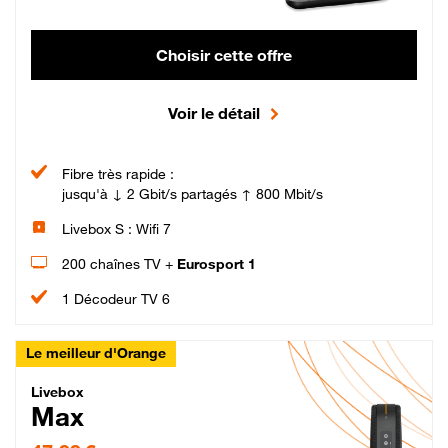
Choisir cette offre
Voir le détail
Fibre très rapide :
jusqu'à ↓ 2 Gbit/s partagés ↑ 800 Mbit/s
Livebox S : Wifi 7
200 chaînes TV +
Eurosport 1
1 Décodeur TV 6
Le meilleur d'Orange
Livebox Max Fibre
Livebox
Max
47,99 € par mois pendant 12 mois puis 57,99 € par mois, Engagement 12 moi