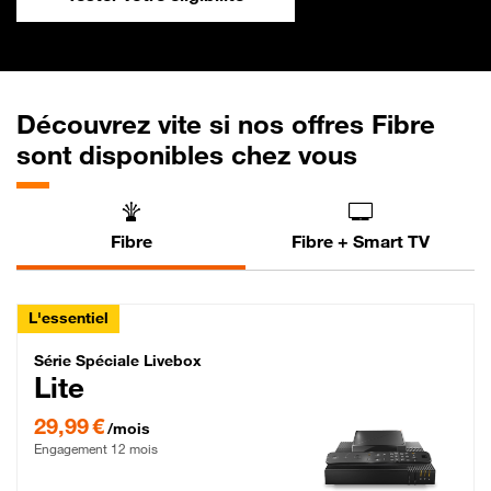
Découvrez vite si nos offres Fibre
sont disponibles chez vous
Fibre
Fibre + Smart TV
L'essentiel
Série Spéciale Livebox Lite Fibre
Série Spéciale Livebox
Lite
29,99 € par mois , Engagement 12 mois
29,99 €
/mois
Engagement 12 mois