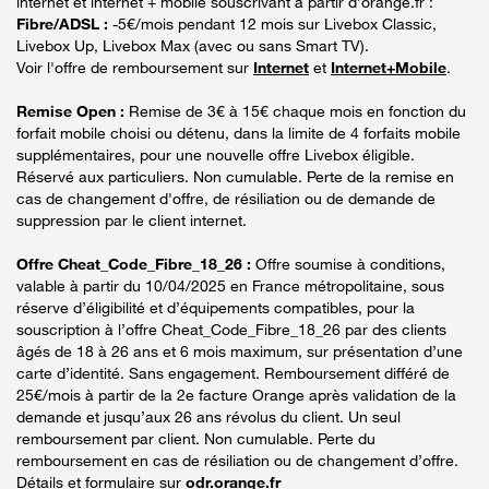
internet et internet + mobile souscrivant à partir d’orange.fr :
Fibre/ADSL :
-5€/mois pendant 12 mois sur Livebox Classic,
Livebox Up, Livebox Max (avec ou sans Smart TV).
Voir l'offre de remboursement sur
Internet
et
Internet+Mobile
.
Remise Open :
Remise de 3€ à 15€ chaque mois en fonction du
forfait mobile choisi ou détenu, dans la limite de 4 forfaits mobile
supplémentaires, pour une nouvelle offre Livebox éligible.
Réservé aux particuliers. Non cumulable. Perte de la remise en
cas de changement d'offre, de résiliation ou de demande de
suppression par le client internet.
Offre Cheat_Code_Fibre_18_26 :
Offre soumise à conditions,
valable à partir du 10/04/2025 en France métropolitaine, sous
réserve d’éligibilité et d’équipements compatibles, pour la
souscription à l’offre Cheat_Code_Fibre_18_26 par des clients
âgés de 18 à 26 ans et 6 mois maximum, sur présentation d’une
carte d’identité. Sans engagement. Remboursement différé de
25€/mois à partir de la 2e facture Orange après validation de la
demande et jusqu’aux 26 ans révolus du client. Un seul
remboursement par client. Non cumulable. Perte du
remboursement en cas de résiliation ou de changement d’offre.
Détails et formulaire sur
odr.orange.fr