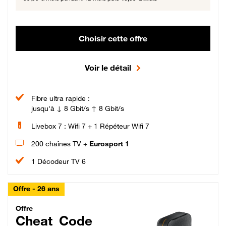
Choisir cette offre
Voir le détail
Fibre ultra rapide :
jusqu'à ↓ 8 Gbit/s ↑ 8 Gbit/s
Livebox 7 : Wifi 7 + 1 Répéteur Wifi 7
200 chaînes TV +
Eurosport 1
1 Décodeur TV 6
Offre - 26 ans
Cheat_Code Fibre_18_26
Offre
Cheat_Code