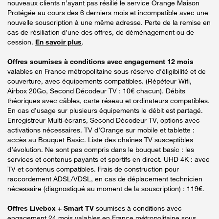
nouveaux clients n’ayant pas résilié le service Orange Maison
Protégée au cours des 6 derniers mois et incompatible avec une
nouvelle souscription à une même adresse. Perte de la remise en
cas de résiliation d’une des offres, de déménagement ou de
cession.
En savoir plus
.
Offres soumises à conditions avec engagement 12 mois
valables en France métropolitaine sous réserve d’éligibilité et de
couverture, avec équipements compatibles. (Répéteur Wifi,
Airbox 20Go, Second Décodeur TV : 10€ chacun). Débits
théoriques avec câbles, carte réseau et ordinateurs compatibles.
En cas d’usage sur plusieurs équipements le débit est partagé.
Enregistreur Multi-écrans, Second Décodeur TV, options avec
activations nécessaires. TV d’Orange sur mobile et tablette :
accès au Bouquet Basic. Liste des chaînes TV susceptibles
d’évolution. Ne sont pas compris dans le bouquet basic : les
services et contenus payants et sportifs en direct. UHD 4K : avec
TV et contenus compatibles. Frais de construction pour
raccordement ADSL/VDSL, en cas de déplacement technicien
nécessaire (diagnostiqué au moment de la souscription) : 119€.
Offres Livebox + Smart TV
soumises à conditions avec
engagement 24 mois valables en France métropolitaine sous