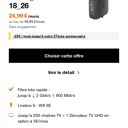
18_26
24,99 € par mois pendant 0 mois puis 49,99 € par mois, Sans engagement
24,99 €
/mois
au lieu de
49,99 €/mois
Sans engagement
25 € par mois
-
25€ / mois
jusqu'à votre 27ème anniversaire
Choisir cette offre
Voir le détail
Fibre très rapide :
jusqu'à ↓ 2 Gbit/s ↑ 800 Mbit/s
Livebox 6 : Wifi 6E
Jusqu’à 200 chaînes TV + 1 Décodeur TV UHD en
option à 5€/mois