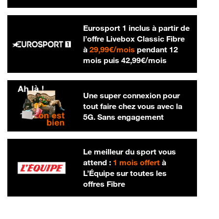
Eurosport 1 inclus à partir de
l’offre Livebox Classic Fibre
29,99 € par mois
à
29,99€/mois
pendant 12
42,99 € par m
mois puis
42,99€/mois
Une super connexion pour
tout faire chez vous avec la
5G. Sans engagement
Le meilleur du sport vous
attend :
1 mois offert
à
L’Équipe sur toutes les
offres Fibre