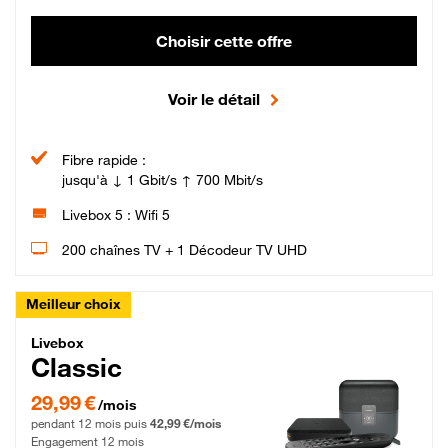
Choisir cette offre
Voir le détail
Fibre rapide :
jusqu'à ↓ 1 Gbit/s ↑ 700 Mbit/s
Livebox 5 : Wifi 5
200 chaînes TV + 1 Décodeur TV UHD
Meilleur choix
Livebox Classic Fibre
Livebox
Classic
29,99 € par mois pendant 12 mois puis 42,99 € par mois, Engagement 12 moi
29,99 €
/mois
pendant 12 mois puis
42,99 €/mois
Engagement 12 mois