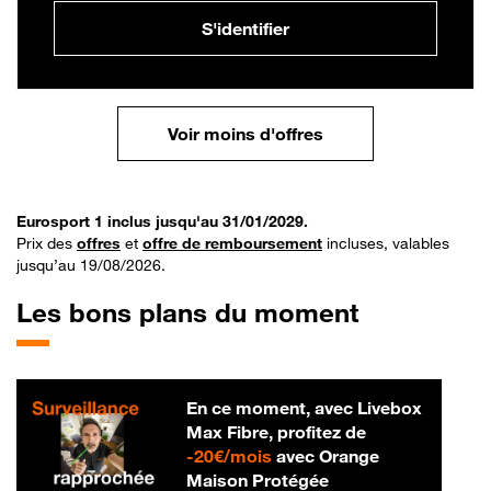
S'identifier
Voir moins d'offres
Eurosport 1 inclus jusqu'au 31/01/2029.
Prix des
offres
et
offre de remboursement
incluses, valables
jusqu’au 19/08/2026.
Les bons plans du moment
En ce moment, avec Livebox
Max Fibre, profitez de
20 € par mois
-
20€/mois
avec Orange
Maison Protégée