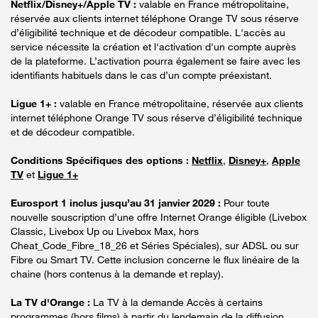
Netflix/Disney+/Apple TV :
valable en France métropolitaine,
réservée aux clients internet téléphone Orange TV sous réserve
d’éligibilité technique et de décodeur compatible. L'accès au
service nécessite la création et l'activation d'un compte auprès
de la plateforme. L’activation pourra également se faire avec les
identifiants habituels dans le cas d’un compte préexistant.
Ligue 1+ :
valable en France métropolitaine, réservée aux clients
internet téléphone Orange TV sous réserve d’éligibilité technique
et de décodeur compatible.
Conditions Spécifiques des options :
Netflix
,
Disney+
,
Apple
TV
et
Ligue 1+
Eurosport 1 inclus jusqu’au 31 janvier 2029 :
Pour toute
nouvelle souscription d’une offre Internet Orange éligible (Livebox
Classic, Livebox Up ou Livebox Max, hors
Cheat_Code_Fibre_18_26 et Séries Spéciales), sur ADSL ou sur
Fibre ou Smart TV. Cette inclusion concerne le flux linéaire de la
chaine (hors contenus à la demande et replay).
La TV d'Orange :
La TV à la demande Accès à certains
programmes (hors films) à partir du lendemain de la diffusion