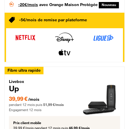
-20€/mois
avec Orange Maison Protégée
Nouveau
-5€/mois de remise par plateforme
Fibre ultra rapide
Livebox Up Fibre
Livebox
Up
39,99 € par mois pendant 12 mois puis 51,99 € par mois, Engagement 12 moi
39,99 €
/mois
pendant 12 mois puis
51,99 €/mois
Engagement 12 mois
Prix client mobile
39,99 €/mois
pendant 12 mois puis
46,99 €/mois