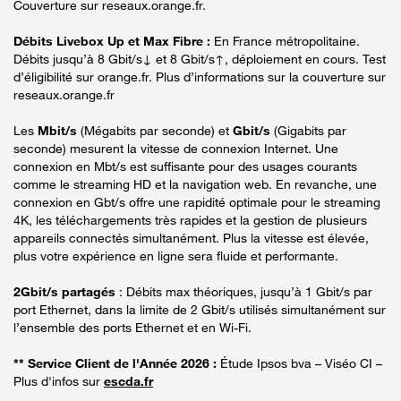
Couverture sur reseaux.orange.fr.
Débits Livebox Up et Max Fibre :
En France métropolitaine.
Débits jusqu’à 8 Gbit/s↓ et 8 Gbit/s↑, déploiement en cours. Test
d’éligibilité sur orange.fr. Plus d’informations sur la couverture sur
reseaux.orange.fr
Les
Mbit/s
(Mégabits par seconde) et
Gbit/s
(Gigabits par
seconde) mesurent la vitesse de connexion Internet. Une
connexion en Mbt/s est suffisante pour des usages courants
comme le streaming HD et la navigation web. En revanche, une
connexion en Gbt/s offre une rapidité optimale pour le streaming
4K, les téléchargements très rapides et la gestion de plusieurs
appareils connectés simultanément. Plus la vitesse est élevée,
plus votre expérience en ligne sera fluide et performante.
2Gbit/s partagés
: Débits max théoriques, jusqu’à 1 Gbit/s par
port Ethernet, dans la limite de 2 Gbit/s utilisés simultanément sur
l’ensemble des ports Ethernet et en Wi-Fi.
** Service Client de l'Année 2026 :
Étude Ipsos bva – Viséo CI –
Plus d'infos sur
escda.fr