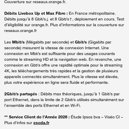
Couverture sur reseaux.orange.fr.
Débits Livebox Up et Max Fibre :
En France métropolitaine.
Débits jusqu’à 8 Gbit/s↓ et 8 Gbit/s↑, déploiement en cours. Test
d’éligibilité sur orange.fr. Plus d’informations sur la couverture sur
reseaux.orange.fr
Les
Mbit/s
(Mégabits par seconde) et
Gbit/s
(Gigabits par
seconde) mesurent la vitesse de connexion Internet. Une
connexion en Mbt/s est suffisante pour des usages courants
comme le streaming HD et la navigation web. En revanche, une
connexion en Gbt/s offre une rapidité optimale pour le streaming
4K, les téléchargements très rapides et la gestion de plusieurs
appareils connectés simultanément. Plus la vitesse est élevée,
plus votre expérience en ligne sera fluide et performante.
2Gbit/s partagés
: Débits max théoriques, jusqu’à 1 Gbit/s par
port Ethernet, dans la limite de 2 Gbit/s utilisés simultanément sur
l’ensemble des ports Ethernet et en Wi-Fi.
** Service Client de l'Année 2026 :
Étude Ipsos bva – Viséo CI –
Plus d'infos sur
escda.fr