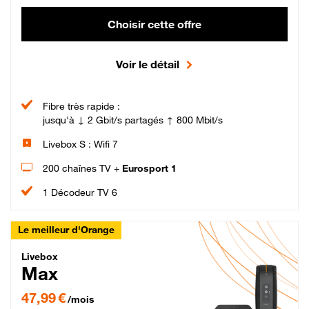
Choisir cette offre
Voir le détail
Fibre très rapide :
jusqu'à ↓ 2 Gbit/s partagés ↑ 800 Mbit/s
Livebox S : Wifi 7
200 chaînes TV +
Eurosport 1
1 Décodeur TV 6
Le meilleur d'Orange
Livebox Max Fibre
Livebox
Max
47,99 € par mois pendant 12 mois puis 57,99 € par mois, Engagement 12 moi
47,99 €
/mois