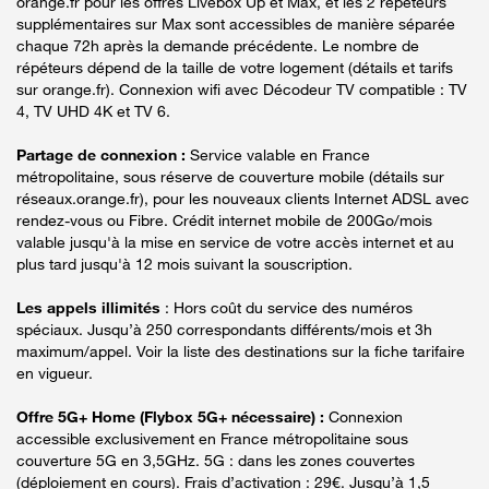
orange.fr pour les offres Livebox Up et Max, et les 2 répéteurs
supplémentaires sur Max sont accessibles de manière séparée
chaque 72h après la demande précédente. Le nombre de
répéteurs dépend de la taille de votre logement (détails et tarifs
sur orange.fr). Connexion wifi avec Décodeur TV compatible : TV
4, TV UHD 4K et TV 6.
Partage de connexion :
Service valable en France
métropolitaine, sous réserve de couverture mobile (détails sur
réseaux.orange.fr), pour les nouveaux clients Internet ADSL avec
rendez-vous ou Fibre. Crédit internet mobile de 200Go/mois
valable jusqu'à la mise en service de votre accès internet et au
plus tard jusqu'à 12 mois suivant la souscription.
Les appels illimités
: Hors coût du service des numéros
spéciaux. Jusqu’à 250 correspondants différents/mois et 3h
maximum/appel. Voir la liste des destinations sur la fiche tarifaire
en vigueur.
Offre 5G+ Home (Flybox 5G+ nécessaire) :
Connexion
accessible exclusivement en France métropolitaine sous
couverture 5G en 3,5GHz. 5G : dans les zones couvertes
(déploiement en cours). Frais d’activation : 29€. Jusqu’à 1,5