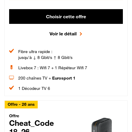
Choisir cette offre
Voir le détail
Fibre ultra rapide :
jusqu'à ↓ 8 Gbit/s ↑ 8 Gbit/s
Livebox 7 : Wifi 7 + 1 Répéteur Wifi 7
200 chaînes TV +
Eurosport 1
1 Décodeur TV 6
Offre - 26 ans
Cheat_Code Fibre_18_26
Offre
Cheat_Code
18_26