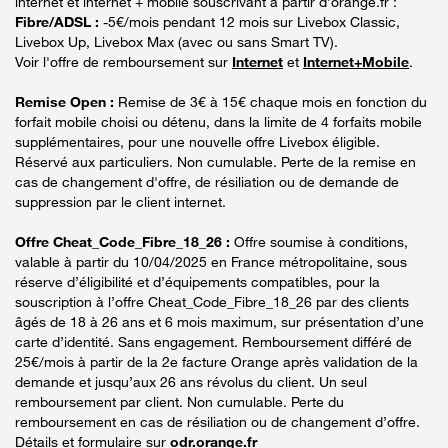
internet et internet + mobile souscrivant à partir d’orange.fr :
Fibre/ADSL :
-5€/mois pendant 12 mois sur Livebox Classic,
Livebox Up, Livebox Max (avec ou sans Smart TV).
Voir l'offre de remboursement sur
Internet
et
Internet+Mobile
.
Remise Open :
Remise de 3€ à 15€ chaque mois en fonction du
forfait mobile choisi ou détenu, dans la limite de 4 forfaits mobile
supplémentaires, pour une nouvelle offre Livebox éligible.
Réservé aux particuliers. Non cumulable. Perte de la remise en
cas de changement d'offre, de résiliation ou de demande de
suppression par le client internet.
Offre Cheat_Code_Fibre_18_26 :
Offre soumise à conditions,
valable à partir du 10/04/2025 en France métropolitaine, sous
réserve d’éligibilité et d’équipements compatibles, pour la
souscription à l’offre Cheat_Code_Fibre_18_26 par des clients
âgés de 18 à 26 ans et 6 mois maximum, sur présentation d’une
carte d’identité. Sans engagement. Remboursement différé de
25€/mois à partir de la 2e facture Orange après validation de la
demande et jusqu’aux 26 ans révolus du client. Un seul
remboursement par client. Non cumulable. Perte du
remboursement en cas de résiliation ou de changement d’offre.
Détails et formulaire sur
odr.orange.fr