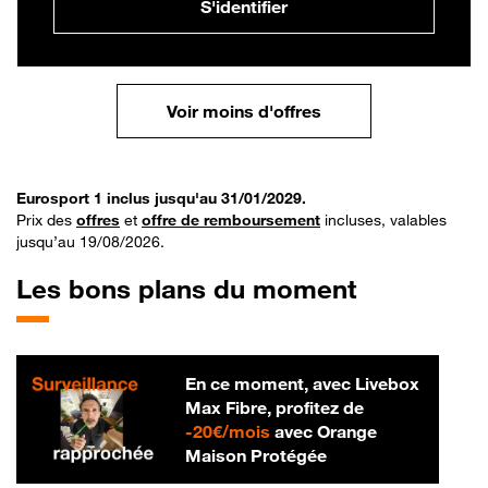
S'identifier
Voir moins d'offres
Eurosport 1 inclus jusqu'au 31/01/2029.
Prix des
offres
et
offre de remboursement
incluses, valables
jusqu’au 19/08/2026.
Les bons plans du moment
En ce moment, avec Livebox
Max Fibre, profitez de
20 € par mois
-
20€/mois
avec Orange
Maison Protégée