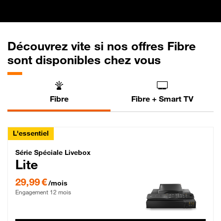
Découvrez vite si nos offres Fibre
sont disponibles chez vous
Fibre
Fibre + Smart TV
L'essentiel
Série Spéciale Livebox Lite Fibre
Série Spéciale Livebox
Lite
29,99 € par mois , Engagement 12 mois
29,99 €
/mois
Engagement 12 mois