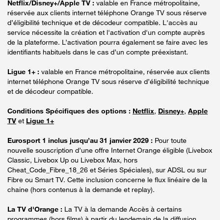
Netflix/Disney+/Apple TV :
valable en France métropolitaine,
réservée aux clients internet téléphone Orange TV sous réserve
d’éligibilité technique et de décodeur compatible. L'accès au
service nécessite la création et l'activation d'un compte auprès
de la plateforme. L’activation pourra également se faire avec les
identifiants habituels dans le cas d’un compte préexistant.
Ligue 1+ :
valable en France métropolitaine, réservée aux clients
internet téléphone Orange TV sous réserve d’éligibilité technique
et de décodeur compatible.
Conditions Spécifiques des options :
Netflix
,
Disney+
,
Apple
TV
et
Ligue 1+
Eurosport 1 inclus jusqu’au 31 janvier 2029 :
Pour toute
nouvelle souscription d’une offre Internet Orange éligible (Livebox
Classic, Livebox Up ou Livebox Max, hors
Cheat_Code_Fibre_18_26 et Séries Spéciales), sur ADSL ou sur
Fibre ou Smart TV. Cette inclusion concerne le flux linéaire de la
chaine (hors contenus à la demande et replay).
La TV d'Orange :
La TV à la demande Accès à certains
programmes (hors films) à partir du lendemain de la diffusion