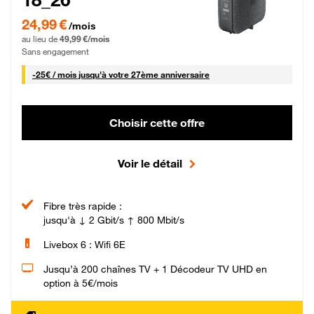
24,99 € par mois pendant 0 mois puis 49,99 € par mois, Sans engagement
24,99 €
/mois
au lieu de
49,99 €/mois
Sans engagement
25 € par mois
-
25€ / mois
jusqu'à votre 27ème anniversaire
Choisir cette offre
Voir le détail
Fibre très rapide :
jusqu'à ↓ 2 Gbit/s ↑ 800 Mbit/s
Livebox 6 : Wifi 6E
Jusqu’à 200 chaînes TV + 1 Décodeur TV UHD en
option à 5€/mois