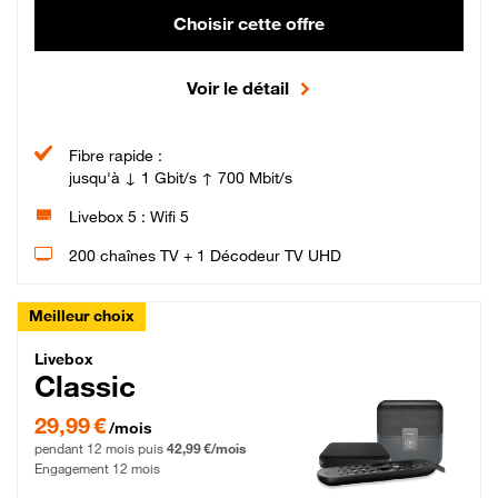
Choisir cette offre
Voir le détail
Fibre rapide :
jusqu'à ↓ 1 Gbit/s ↑ 700 Mbit/s
Livebox 5 : Wifi 5
200 chaînes TV + 1 Décodeur TV UHD
Meilleur choix
Livebox Classic Fibre
Livebox
Classic
29,99 € par mois pendant 12 mois puis 42,99 € par mois, Engagement 12 moi
29,99 €
/mois
pendant 12 mois puis
42,99 €/mois
Engagement 12 mois