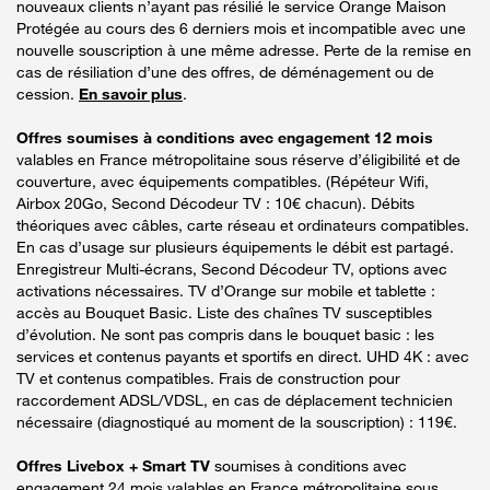
nouveaux clients n’ayant pas résilié le service Orange Maison
Protégée au cours des 6 derniers mois et incompatible avec une
nouvelle souscription à une même adresse. Perte de la remise en
cas de résiliation d’une des offres, de déménagement ou de
cession.
En savoir plus
.
Offres soumises à conditions avec engagement 12 mois
valables en France métropolitaine sous réserve d’éligibilité et de
couverture, avec équipements compatibles. (Répéteur Wifi,
Airbox 20Go, Second Décodeur TV : 10€ chacun). Débits
théoriques avec câbles, carte réseau et ordinateurs compatibles.
En cas d’usage sur plusieurs équipements le débit est partagé.
Enregistreur Multi-écrans, Second Décodeur TV, options avec
activations nécessaires. TV d’Orange sur mobile et tablette :
accès au Bouquet Basic. Liste des chaînes TV susceptibles
d’évolution. Ne sont pas compris dans le bouquet basic : les
services et contenus payants et sportifs en direct. UHD 4K : avec
TV et contenus compatibles. Frais de construction pour
raccordement ADSL/VDSL, en cas de déplacement technicien
nécessaire (diagnostiqué au moment de la souscription) : 119€.
Offres Livebox + Smart TV
soumises à conditions avec
engagement 24 mois valables en France métropolitaine sous