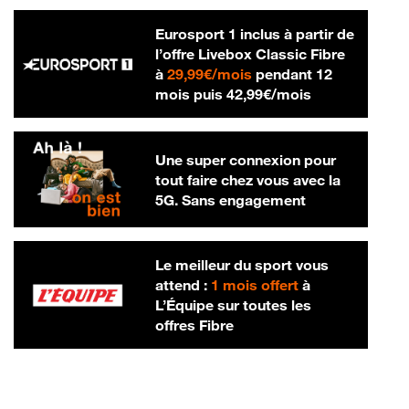
Eurosport 1 inclus à partir de
l’offre Livebox Classic Fibre
29,99 € par mois
à
29,99€/mois
pendant 12
42,99 € par m
mois puis
42,99€/mois
Une super connexion pour
tout faire chez vous avec la
5G. Sans engagement
Le meilleur du sport vous
attend :
1 mois offert
à
L’Équipe sur toutes les
offres Fibre