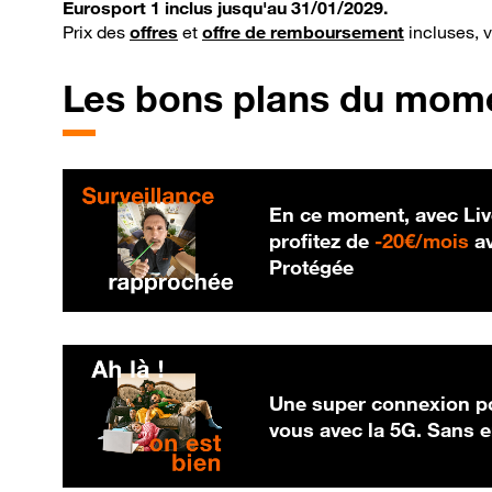
Eurosport 1 inclus jusqu'au 31/01/2029.
Prix des
offres
et
offre de remboursement
incluses, 
Les bons plans du mom
En ce moment, avec Liv
20
profitez de
-
20€/mois
av
Protégée
Une super connexion po
vous avec la 5G. Sans