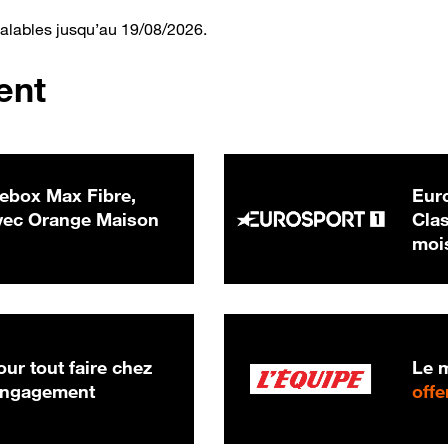
valables jusqu’au 19/08/2026.
ent
ebox Max Fibre,
Euro
 € par mois
ec Orange Maison
Clas
moi
ur tout faire chez
Le m
 engagement
offe