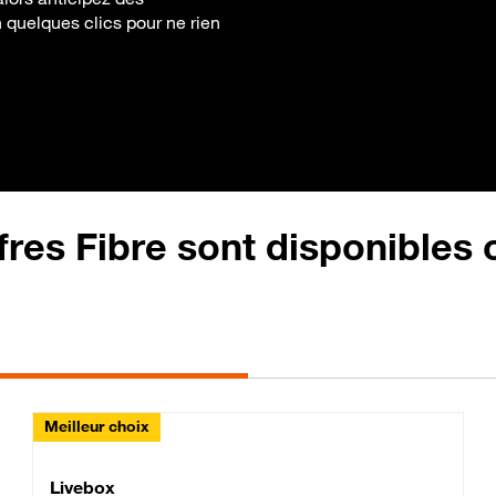
en quelques clics pour ne rien
fres Fibre sont disponibles
Meilleur choix
Lite Fibre
Livebox Classic Fibre
Livebox