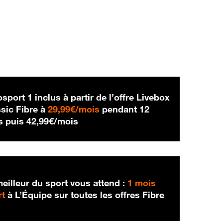
sport 1 inclus à partir de l’offre Livebox
29,99 € par mois
sic Fibre à
29,99€/mois
pendant 12
42,99 € par mois
s puis
42,99€/mois
eilleur du sport vous attend :
1 mois
rt
à L’Équipe sur toutes les offres Fibre