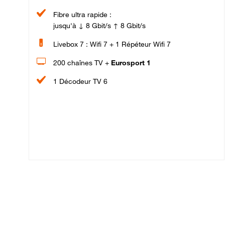
Fibre ultra rapide :
jusqu'à ↓ 8 Gbit/s ↑ 8 Gbit/s
Livebox 7 : Wifi 7 + 1 Répéteur Wifi 7
200 chaînes TV +
Eurosport 1
1 Décodeur TV 6