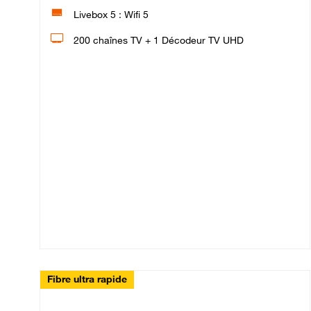
Livebox 5 : Wifi 5
200 chaînes TV + 1 Décodeur TV UHD
Fibre ultra rapide