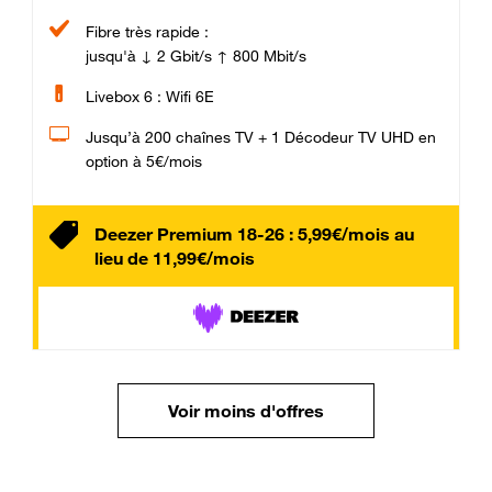
Fibre très rapide :
jusqu'à ↓ 2 Gbit/s ↑ 800 Mbit/s
Livebox 6 : Wifi 6E
Jusqu’à 200 chaînes TV + 1 Décodeur TV UHD en
option à 5€/mois
Deezer Premium 18-26 : 5,99€/mois au
lieu de 11,99€/mois
Voir moins d'offres