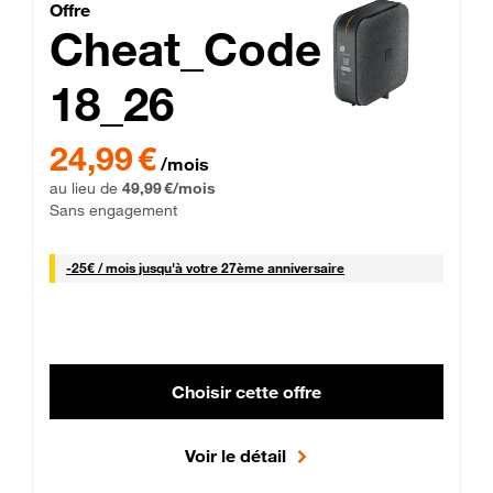
Cheat_Code Fibre_18_26
Offre
Cheat_Code
18_26
 Engagement 12 mois
24,99 € par mois pendant 0 mois puis 49,99 € par mois, Sans 
24,99 €
/mois
au lieu de
49,99 €/mois
Sans engagement
25 € par mois
-
25€ / mois
jusqu'à votre 27ème anniversaire
Choisir cette offre
Voir le détail