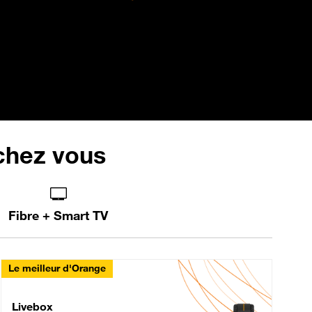
 chez vous
Fibre + Smart TV
Le meilleur d'Orange
Livebox Max Fibre
Livebox