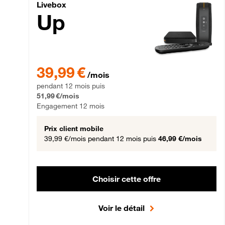
Livebox Up Fibre
Livebox
Up
39,99 € par mois pendant 12 mois puis 51,99 € par mois,
39,99 €
/mois
pendant 12 mois puis
51,99 €/mois
Engagement 12 mois
Prix client mobile
39,99 €/mois
pendant 12 mois puis
46,99 €/mois
Choisir cette offre
Voir le détail