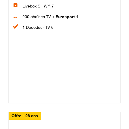
Livebox S : Wifi 7
200 chaînes TV +
Eurosport 1
1 Décodeur TV 6
Offre - 26 ans