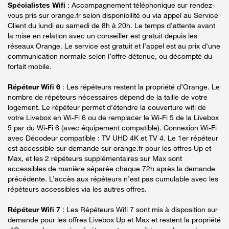
Spécialistes Wifi
: Accompagnement téléphonique sur rendez-
vous pris sur orange.fr selon disponibilité ou via appel au Service
Client du lundi au samedi de 8h à 20h. Le temps d’attente avant
la mise en relation avec un conseiller est gratuit depuis les
réseaux Orange. Le service est gratuit et l’appel est au prix d’une
communication normale selon l’offre détenue, ou décompté du
forfait mobile.
Répéteur Wifi 6
: Les répéteurs restent la propriété d’Orange. Le
nombre de répéteurs nécessaires dépend de la taille de votre
logement. Le répéteur permet d’étendre la couverture wifi de
votre Livebox en Wi-Fi 6 ou de remplacer le Wi-Fi 5 de la Livebox
5 par du Wi-Fi 6 (avec équipement compatible). Connexion Wi-Fi
avec Décodeur compatible : TV UHD 4K et TV 4. Le 1er répéteur
est accessible sur demande sur orange.fr pour les offres Up et
Max, et les 2 répéteurs supplémentaires sur Max sont
accessibles de manière séparée chaque 72h après la demande
précédente. L’accès aux répéteurs n’est pas cumulable avec les
répéteurs accessibles via les autres offres.
Répéteur Wifi 7
: Les Répéteurs Wifi 7 sont mis à disposition sur
demande pour les offres Livebox Up et Max et restent la propriété