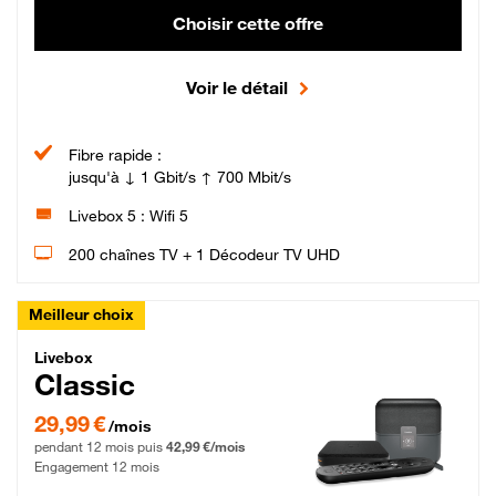
Choisir cette offre
Voir le détail
Fibre rapide :
jusqu'à ↓ 1 Gbit/s ↑ 700 Mbit/s
Livebox 5 : Wifi 5
200 chaînes TV + 1 Décodeur TV UHD
Meilleur choix
Livebox Classic Fibre
Livebox
Classic
29,99 € par mois pendant 12 mois puis 42,99 € par mois, Engagement 12 moi
29,99 €
/mois
pendant 12 mois puis
42,99 €/mois
Engagement 12 mois