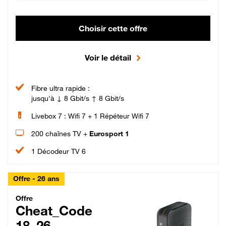
Choisir cette offre
Voir le détail
Fibre ultra rapide :
jusqu'à ↓ 8 Gbit/s ↑ 8 Gbit/s
Livebox 7 : Wifi 7 + 1 Répéteur Wifi 7
200 chaînes TV +
Eurosport 1
1 Décodeur TV 6
Offre - 26 ans
Cheat_Code Fibre_18_26
Offre
Cheat_Code
18_26