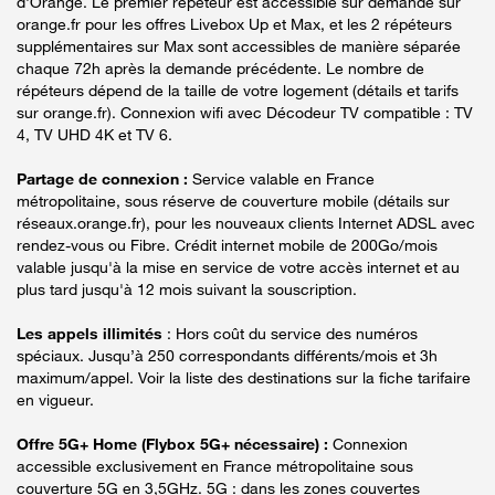
d'Orange. Le premier répéteur est accessible sur demande sur
orange.fr pour les offres Livebox Up et Max, et les 2 répéteurs
supplémentaires sur Max sont accessibles de manière séparée
chaque 72h après la demande précédente. Le nombre de
répéteurs dépend de la taille de votre logement (détails et tarifs
sur orange.fr). Connexion wifi avec Décodeur TV compatible : TV
4, TV UHD 4K et TV 6.
Partage de connexion :
Service valable en France
métropolitaine, sous réserve de couverture mobile (détails sur
réseaux.orange.fr), pour les nouveaux clients Internet ADSL avec
rendez-vous ou Fibre. Crédit internet mobile de 200Go/mois
valable jusqu'à la mise en service de votre accès internet et au
plus tard jusqu'à 12 mois suivant la souscription.
Les appels illimités
: Hors coût du service des numéros
spéciaux. Jusqu’à 250 correspondants différents/mois et 3h
maximum/appel. Voir la liste des destinations sur la fiche tarifaire
en vigueur.
Offre 5G+ Home (Flybox 5G+ nécessaire) :
Connexion
accessible exclusivement en France métropolitaine sous
couverture 5G en 3,5GHz. 5G : dans les zones couvertes