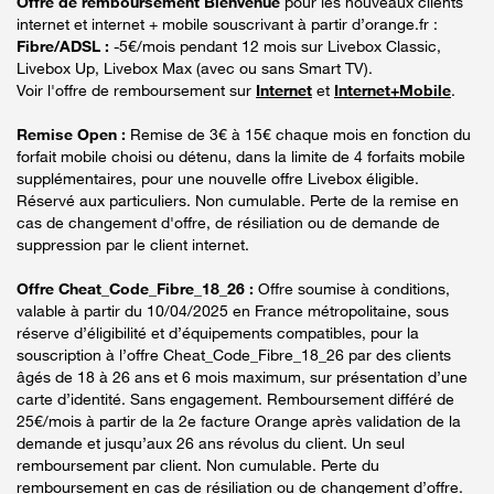
Offre de remboursement Bienvenue
pour les nouveaux clients
internet et internet + mobile souscrivant à partir d’orange.fr :
Fibre/ADSL :
-5€/mois pendant 12 mois sur Livebox Classic,
Livebox Up, Livebox Max (avec ou sans Smart TV).
Voir l'offre de remboursement sur
Internet
et
Internet+Mobile
.
Remise Open :
Remise de 3€ à 15€ chaque mois en fonction du
forfait mobile choisi ou détenu, dans la limite de 4 forfaits mobile
supplémentaires, pour une nouvelle offre Livebox éligible.
Réservé aux particuliers. Non cumulable. Perte de la remise en
cas de changement d'offre, de résiliation ou de demande de
suppression par le client internet.
Offre Cheat_Code_Fibre_18_26 :
Offre soumise à conditions,
valable à partir du 10/04/2025 en France métropolitaine, sous
réserve d’éligibilité et d’équipements compatibles, pour la
souscription à l’offre Cheat_Code_Fibre_18_26 par des clients
âgés de 18 à 26 ans et 6 mois maximum, sur présentation d’une
carte d’identité. Sans engagement. Remboursement différé de
25€/mois à partir de la 2e facture Orange après validation de la
demande et jusqu’aux 26 ans révolus du client. Un seul
remboursement par client. Non cumulable. Perte du
remboursement en cas de résiliation ou de changement d’offre.