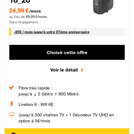
24,99 € par mois pendant 0 mois puis 49,99 € par mois, Sans engagement
24,99 €
/mois
au lieu de
49,99 €/mois
Sans engagement
25 € par mois
-
25€ / mois
jusqu'à votre 27ème anniversaire
Choisir cette offre
Voir le détail
Fibre très rapide :
jusqu'à ↓ 2 Gbit/s ↑ 800 Mbit/s
Livebox 6 : Wifi 6E
Jusqu’à 200 chaînes TV + 1 Décodeur TV UHD en
option à 5€/mois