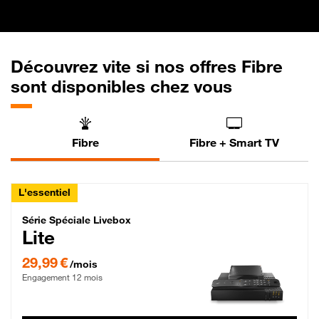
Découvrez vite si nos offres Fibre
sont disponibles chez vous
Fibre
Fibre + Smart TV
L'essentiel
Série Spéciale Livebox Lite Fibre
Série Spéciale Livebox
Lite
29,99 € par mois , Engagement 12 mois
29,99 €
/mois
Engagement 12 mois