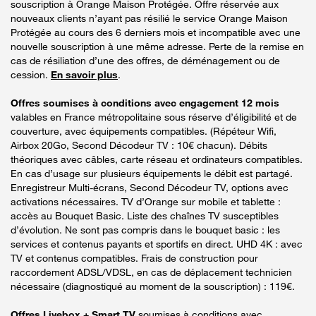
souscription à Orange Maison Protégée. Offre réservée aux
nouveaux clients n’ayant pas résilié le service Orange Maison
Protégée au cours des 6 derniers mois et incompatible avec une
nouvelle souscription à une même adresse. Perte de la remise en
cas de résiliation d’une des offres, de déménagement ou de
cession.
En savoir plus
.
Offres soumises à conditions avec engagement 12 mois
valables en France métropolitaine sous réserve d’éligibilité et de
couverture, avec équipements compatibles. (Répéteur Wifi,
Airbox 20Go, Second Décodeur TV : 10€ chacun). Débits
théoriques avec câbles, carte réseau et ordinateurs compatibles.
En cas d’usage sur plusieurs équipements le débit est partagé.
Enregistreur Multi-écrans, Second Décodeur TV, options avec
activations nécessaires. TV d’Orange sur mobile et tablette :
accès au Bouquet Basic. Liste des chaînes TV susceptibles
d’évolution. Ne sont pas compris dans le bouquet basic : les
services et contenus payants et sportifs en direct. UHD 4K : avec
TV et contenus compatibles. Frais de construction pour
raccordement ADSL/VDSL, en cas de déplacement technicien
nécessaire (diagnostiqué au moment de la souscription) : 119€.
Offres Livebox + Smart TV
soumises à conditions avec