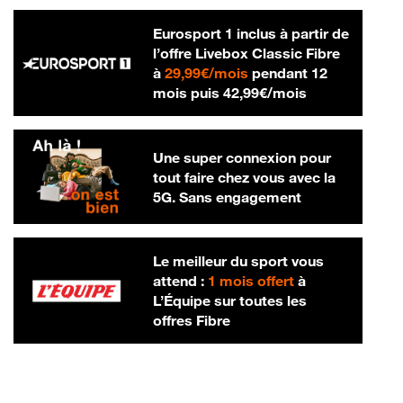
Eurosport 1 inclus à partir de
l’offre Livebox Classic Fibre
29,99 € par mois
à
29,99€/mois
pendant 12
42,99 € par m
mois puis
42,99€/mois
Une super connexion pour
tout faire chez vous avec la
5G. Sans engagement
Le meilleur du sport vous
attend :
1 mois offert
à
L’Équipe sur toutes les
offres Fibre