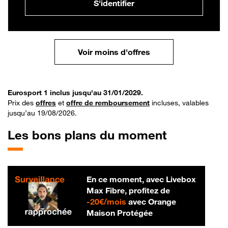
S'identifier
Voir moins d'offres
Eurosport 1 inclus jusqu'au 31/01/2029.
Prix des
offres
et
offre de remboursement
incluses, valables
jusqu’au 19/08/2026.
Les bons plans du moment
En ce moment, avec Livebox
Max Fibre, profitez de
20 € par mois
-
20€/mois
avec Orange
Maison Protégée