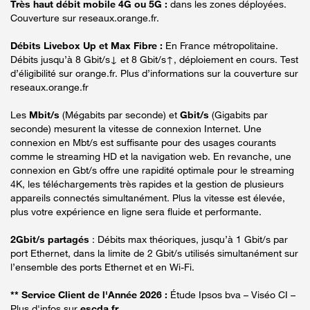
Très haut débit mobile 4G ou 5G :
dans les zones déployées.
Couverture sur reseaux.orange.fr.
Débits Livebox Up et Max Fibre :
En France métropolitaine.
Débits jusqu’à 8 Gbit/s↓ et 8 Gbit/s↑, déploiement en cours. Test
d’éligibilité sur orange.fr. Plus d’informations sur la couverture sur
reseaux.orange.fr
Les
Mbit/s
(Mégabits par seconde) et
Gbit/s
(Gigabits par
seconde) mesurent la vitesse de connexion Internet. Une
connexion en Mbt/s est suffisante pour des usages courants
comme le streaming HD et la navigation web. En revanche, une
connexion en Gbt/s offre une rapidité optimale pour le streaming
4K, les téléchargements très rapides et la gestion de plusieurs
appareils connectés simultanément. Plus la vitesse est élevée,
plus votre expérience en ligne sera fluide et performante.
2Gbit/s partagés
: Débits max théoriques, jusqu’à 1 Gbit/s par
port Ethernet, dans la limite de 2 Gbit/s utilisés simultanément sur
l’ensemble des ports Ethernet et en Wi-Fi.
** Service Client de l'Année 2026 :
Étude Ipsos bva – Viséo CI –
Plus d'infos sur
escda.fr