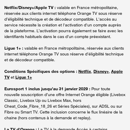
Netflix/Disney+/Apple TV :
valable en France métropolitaine,
réservée aux clients internet téléphone Orange TV sous réserve
d’éligibilité technique et de décodeur compatible. L'accès au
service nécessite la création et l'activation d'un compte auprès
de la plateforme. L’activation pourra également se faire avec les
identifiants habituels dans le cas d’un compte préexistant.
Ligue 1+ :
valable en France métropolitaine, réservée aux clients
internet téléphone Orange TV sous réserve d’éligibilité technique
et de décodeur compatible.
Conditions Spécifiques des options :
Netflix
,
Disney+
,
Apple
TV
et
Ligue 1+
Eurosport 1 inclus jusqu’au 31 janvier 2029 :
Pour toute
nouvelle souscription d’une offre Internet Orange éligible (Livebox
Classic, Livebox Up ou Livebox Max, hors
Cheat_Code_Fibre_18_26 et Séries Spéciales), sur ADSL ou sur
Fibre ou Smart TV. Cette inclusion concerne le flux linéaire de la
chaine (hors contenus à la demande et replay).
La TV d'Orange :
La TV à la demande Accès à certains