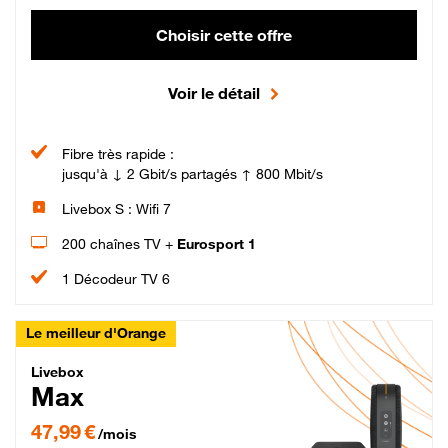
Choisir cette offre
Voir le détail
Fibre très rapide :
jusqu'à ↓ 2 Gbit/s partagés ↑ 800 Mbit/s
Livebox S : Wifi 7
200 chaînes TV +
Eurosport 1
1 Décodeur TV 6
Le meilleur d'Orange
Livebox Max Fibre
Livebox
Max
47,99 € par mois pendant 12 mois puis 57,99 € par mois, Engagement 12 moi
47,99 €
/mois