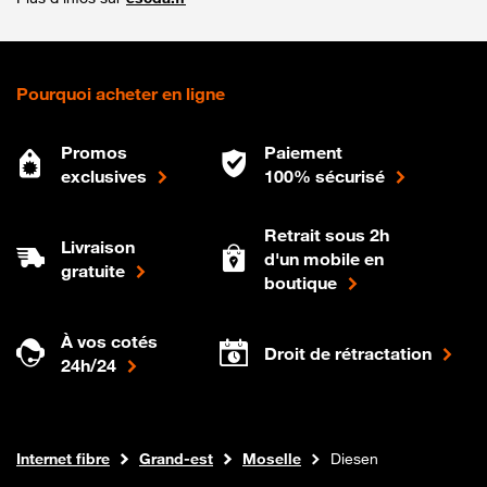
Pourquoi acheter en ligne
Promos
Paiement
exclusives
100% sécurisé
Retrait sous 2h
Livraison
d'un mobile en
gratuite
boutique
À vos cotés
Droit de rétractation
24h/24
Boutique Orange
Internet fibre
Grand-est
Moselle
Diesen