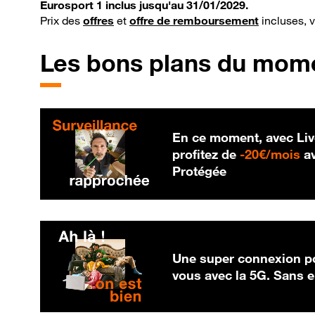
Eurosport 1 inclus jusqu'au 31/01/2029.
Prix des
offres
et
offre de remboursement
incluses, 
Les bons plans du mom
En ce moment, avec Liv
20
profitez de
-
20€/mois
av
Protégée
Une super connexion po
vous avec la 5G. Sans