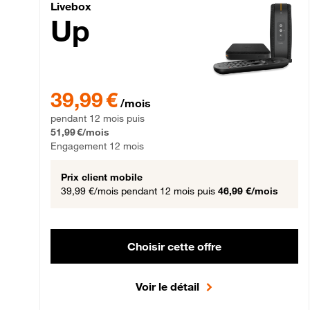
Livebox Up Fibre
Livebox
Up
39,99 € par mois pendant 12 mois puis 51,99 € par mois,
39,99 €
/mois
pendant 12 mois puis
51,99 €/mois
Engagement 12 mois
Prix client mobile
39,99 €/mois
pendant 12 mois puis
46,99 €/mois
Choisir cette offre
Voir le détail