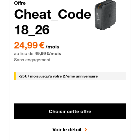
Cheat_Code Fibre_18_26
Offre
Cheat_Code
18_26
 Engagement 12 mois
24,99 € par mois pendant 0 mois puis 49,99 € par mois, Sans 
24,99 €
/mois
au lieu de
49,99 €/mois
Sans engagement
25 € par mois
-
25€ / mois
jusqu'à votre 27ème anniversaire
Choisir cette offre
Voir le détail