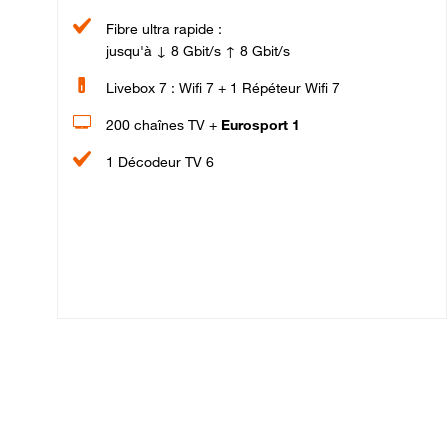
Fibre ultra rapide :
jusqu'à ↓ 8 Gbit/s ↑ 8 Gbit/s
Livebox 7 : Wifi 7 + 1 Répéteur Wifi 7
200 chaînes TV +
Eurosport 1
1 Décodeur TV 6