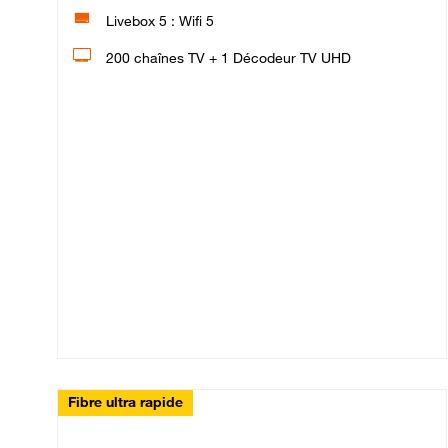
Livebox 5 : Wifi 5
200 chaînes TV + 1 Décodeur TV UHD
Fibre ultra rapide