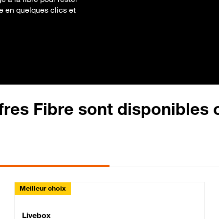
re en quelques clics et
fres Fibre sont disponibles
Meilleur choix
Lite Fibre
Livebox Classic Fibre
Livebox