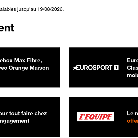
valables jusqu’au 19/08/2026.
ent
ebox Max Fibre,
Euro
 € par mois
ec Orange Maison
Clas
moi
ur tout faire chez
Le m
 engagement
offe