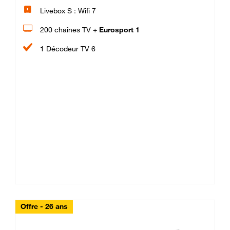
Livebox S : Wifi 7
200 chaînes TV +
Eurosport 1
1 Décodeur TV 6
Offre - 26 ans