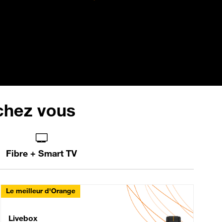
 chez vous
Fibre + Smart TV
Le meilleur d'Orange
Livebox Max Fibre
Livebox