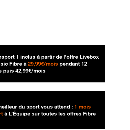
sport 1 inclus à partir de l’offre Livebox
29,99 € par mois
sic Fibre à
29,99€/mois
pendant 12
42,99 € par mois
s puis
42,99€/mois
eilleur du sport vous attend :
1 mois
rt
à L’Équipe sur toutes les offres Fibre