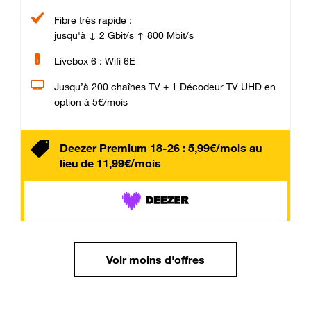
Fibre très rapide :
jusqu'à ↓ 2 Gbit/s ↑ 800 Mbit/s
Livebox 6 : Wifi 6E
Jusqu’à 200 chaînes TV + 1 Décodeur TV UHD en
option à 5€/mois
Deezer Premium 18-26 : 5,99€/mois au
lieu de 11,99€/mois
Voir moins d'offres