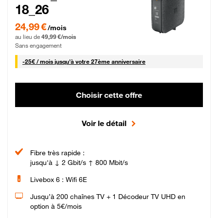
18_26
24,99 € par mois pendant 0 mois puis 49,99 € par mois, Sans engagement
24,99 €
/mois
au lieu de
49,99 €/mois
Sans engagement
25 € par mois
-
25€ / mois
jusqu'à votre 27ème anniversaire
Choisir cette offre
Voir le détail
Fibre très rapide :
jusqu'à ↓ 2 Gbit/s ↑ 800 Mbit/s
Livebox 6 : Wifi 6E
Jusqu’à 200 chaînes TV + 1 Décodeur TV UHD en
option à 5€/mois