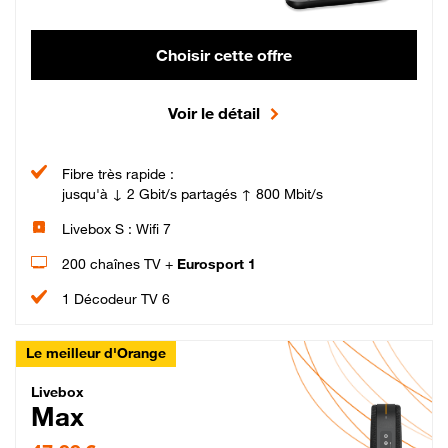
Choisir cette offre
Voir le détail
Fibre très rapide :
jusqu'à ↓ 2 Gbit/s partagés ↑ 800 Mbit/s
Livebox S : Wifi 7
200 chaînes TV +
Eurosport 1
1 Décodeur TV 6
Le meilleur d'Orange
Livebox Max Fibre
Livebox
Max
47,99 € par mois pendant 12 mois puis 57,99 € par mois, Engagement 12 moi