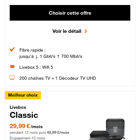
Choisir cette offre
Voir le détail
Fibre rapide :
jusqu'à ↓ 1 Gbit/s ↑ 700 Mbit/s
Livebox 5 : Wifi 5
200 chaînes TV + 1 Décodeur TV UHD
Meilleur choix
Livebox Classic Fibre
Livebox
Classic
29,99 € par mois pendant 12 mois puis 42,99 € par mois, Engagement 12 moi
29,99 €
/mois
pendant 12 mois puis
42,99 €/mois
Engagement 12 mois