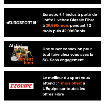
Eurosport 1 inclus à partir de
l’offre Livebox Classic Fibre
29,99 € par mois
à
29,99€/mois
pendant 12
42,99 € par m
mois puis
42,99€/mois
Une super connexion pour
tout faire chez vous avec la
5G. Sans engagement
Le meilleur du sport vous
attend :
1 mois offert
à
L’Équipe sur toutes les
offres Fibre