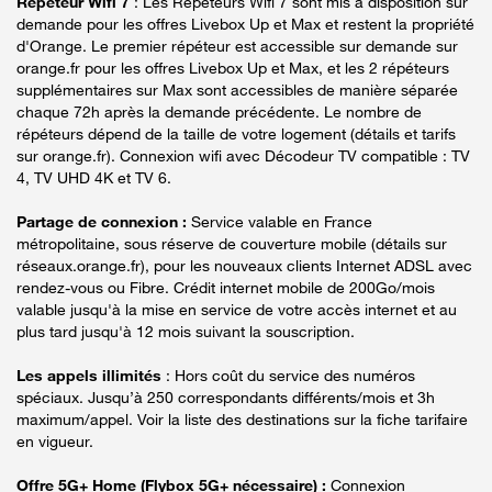
Répéteur Wifi 7
: Les Répéteurs Wifi 7 sont mis à disposition sur
demande pour les offres Livebox Up et Max et restent la propriété
d'Orange. Le premier répéteur est accessible sur demande sur
orange.fr pour les offres Livebox Up et Max, et les 2 répéteurs
supplémentaires sur Max sont accessibles de manière séparée
chaque 72h après la demande précédente. Le nombre de
répéteurs dépend de la taille de votre logement (détails et tarifs
sur orange.fr). Connexion wifi avec Décodeur TV compatible : TV
4, TV UHD 4K et TV 6.
Partage de connexion :
Service valable en France
métropolitaine, sous réserve de couverture mobile (détails sur
réseaux.orange.fr), pour les nouveaux clients Internet ADSL avec
rendez-vous ou Fibre. Crédit internet mobile de 200Go/mois
valable jusqu'à la mise en service de votre accès internet et au
plus tard jusqu'à 12 mois suivant la souscription.
Les appels illimités
: Hors coût du service des numéros
spéciaux. Jusqu’à 250 correspondants différents/mois et 3h
maximum/appel. Voir la liste des destinations sur la fiche tarifaire
en vigueur.
Offre 5G+ Home (Flybox 5G+ nécessaire) :
Connexion