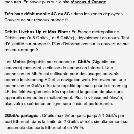
mesurés. En savoir plus sur le site
réseaux d'Orange
Très haut débit mobile 4G ou 5G :
dans les zones déployées.
Couverture sur reseaux.orange.fr.
Débits Livebox Up et Max Fibre :
En France métropolitaine.
Débits jusqu’à 8 Gbit/s↓ et 8 Gbit/s↑, déploiement en cours. Test
d’éligibilité sur orange.fr. Plus d’informations sur la couverture sur
reseaux.orange.fr
Les
Mbit/s
(Mégabits par seconde) et
Gbit/s
(Gigabits par
seconde) mesurent la vitesse de connexion Internet. Une
connexion en Mbt/s est suffisante pour des usages courants
comme le streaming HD et la navigation web. En revanche, une
connexion en Gbt/s offre une rapidité optimale pour le streaming
4K, les téléchargements très rapides et la gestion de plusieurs
appareils connectés simultanément. Plus la vitesse est élevée,
plus votre expérience en ligne sera fluide et performante.
2Gbit/s partagés
: Débits max théoriques, jusqu’à 1 Gbit/s par
port Ethernet, dans la limite de 2 Gbit/s utilisés simultanément sur
l’ensemble des ports Ethernet et en Wi-Fi.