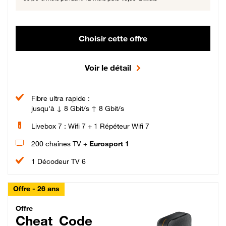
Choisir cette offre
Voir le détail
Fibre ultra rapide :
jusqu'à ↓ 8 Gbit/s ↑ 8 Gbit/s
Livebox 7 : Wifi 7 + 1 Répéteur Wifi 7
200 chaînes TV +
Eurosport 1
1 Décodeur TV 6
Offre - 26 ans
Cheat_Code Fibre_18_26
Offre
Cheat_Code