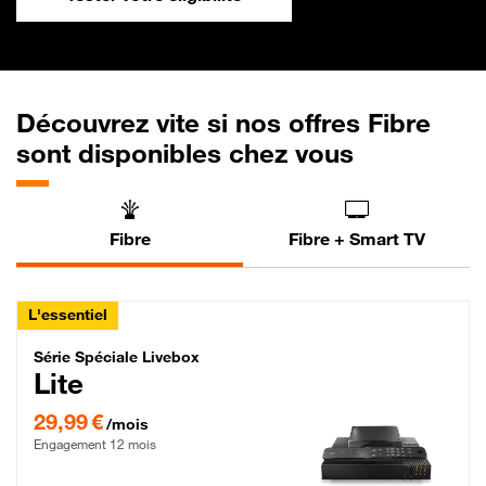
Découvrez vite si nos offres Fibre
sont disponibles chez vous
Fibre
Fibre + Smart TV
L'essentiel
Série Spéciale Livebox Lite Fibre
Série Spéciale Livebox
Lite
29,99 € par mois , Engagement 12 mois
29,99 €
/mois
Engagement 12 mois