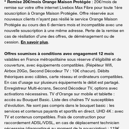
* Remise 20€/mois Orange Maison Protégée
: 20€/mois de
remise sur votre offre internet Livebox Max Fibre pour toute 1ère
souscription à Orange Maison Protégée. Offre réservée aux
nouveaux clients n’ayant pas résilié le service Orange Maison
Protégée au cours des 6 derniers mois et incompatible avec une
nouvelle souscription à une même adresse. Perte de la remise en
cas de résiliation d’une des offres, de déménagement ou de
cession.
En savoir plus
.
Offres soumises à conditions avec engagement 12 mois
valables en France métropolitaine sous réserve d’éligibilité et de
couverture, avec équipements compatibles. (Répéteur Wifi,
Airbox 20Go, Second Décodeur TV : 10€ chacun). Débits
théoriques avec câbles, carte réseau et ordinateurs compatibles.
En cas d’usage sur plusieurs équipements le débit est partagé.
Enregistreur Multi-écrans, Second Décodeur TV, options avec
activations nécessaires. TV d’Orange sur mobile et tablette :
accès au Bouquet Basic. Liste des chaînes TV susceptibles
d’évolution. Ne sont pas compris dans le bouquet basic : les
services et contenus payants et sportifs en direct. UHD 4K : avec
TV et contenus compatibles. Frais de construction pour
raccordement ADSL/VDSL, en cas de déplacement technicien
nécessaire (diagnostiqué au moment de la souscription) : 119€.