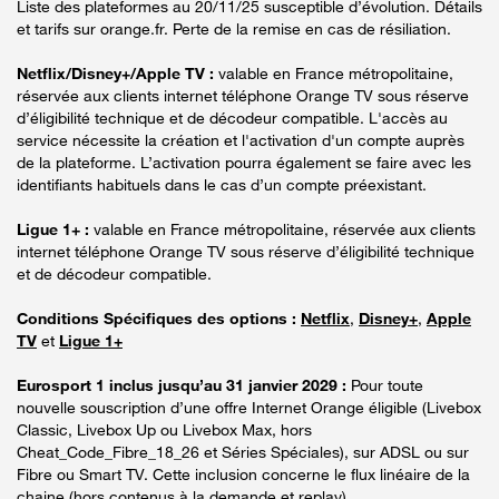
Liste des plateformes au 20/11/25 susceptible d’évolution. Détails
et tarifs sur orange.fr. Perte de la remise en cas de résiliation.
Netflix/Disney+/Apple TV :
valable en France métropolitaine,
réservée aux clients internet téléphone Orange TV sous réserve
d’éligibilité technique et de décodeur compatible. L'accès au
service nécessite la création et l'activation d'un compte auprès
de la plateforme. L’activation pourra également se faire avec les
identifiants habituels dans le cas d’un compte préexistant.
Ligue 1+ :
valable en France métropolitaine, réservée aux clients
internet téléphone Orange TV sous réserve d’éligibilité technique
et de décodeur compatible.
Conditions Spécifiques des options :
Netflix
,
Disney+
,
Apple
TV
et
Ligue 1+
Eurosport 1 inclus jusqu’au 31 janvier 2029 :
Pour toute
nouvelle souscription d’une offre Internet Orange éligible (Livebox
Classic, Livebox Up ou Livebox Max, hors
Cheat_Code_Fibre_18_26 et Séries Spéciales), sur ADSL ou sur
Fibre ou Smart TV. Cette inclusion concerne le flux linéaire de la
chaine (hors contenus à la demande et replay).