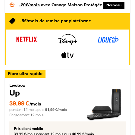
-20€/mois
avec Orange Maison Protégée
Nouveau
-5€/mois de remise par plateforme
Fibre ultra rapide
Livebox Up Fibre
Livebox
Up
39,99 € par mois pendant 12 mois puis 51,99 € par mois, Engagement 12 moi
39,99 €
/mois
pendant 12 mois puis
51,99 €/mois
Engagement 12 mois
Prix client mobile
39,99 €/mois
pendant 12 mois puis
46,99 €/mois