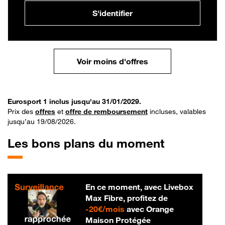
S'identifier
Voir moins d'offres
Eurosport 1 inclus jusqu'au 31/01/2029.
Prix des
offres
et
offre de remboursement
incluses, valables
jusqu’au 19/08/2026.
Les bons plans du moment
En ce moment, avec Livebox
Max Fibre, profitez de
20 € par mois
-
20€/mois
avec Orange
Maison Protégée