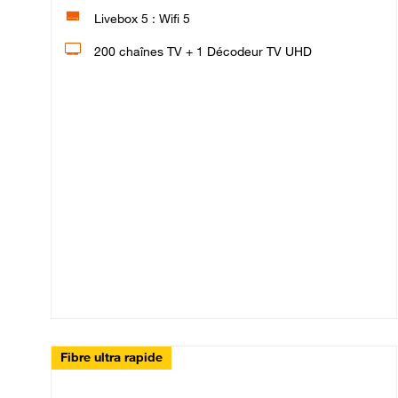
Livebox 5 : Wifi 5
200 chaînes TV + 1 Décodeur TV UHD
Fibre ultra rapide