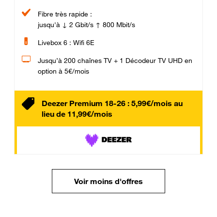
Fibre très rapide :
jusqu'à ↓ 2 Gbit/s ↑ 800 Mbit/s
Livebox 6 : Wifi 6E
Jusqu’à 200 chaînes TV + 1 Décodeur TV UHD en
option à 5€/mois
Deezer Premium 18-26 : 5,99€/mois au
lieu de 11,99€/mois
Voir moins d'offres