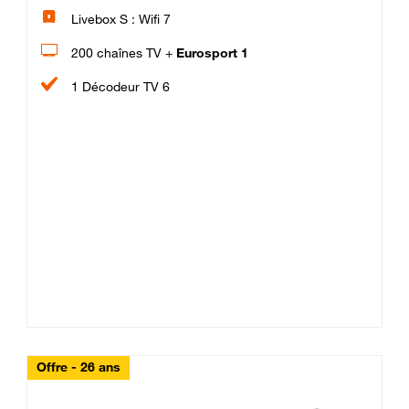
Livebox S : Wifi 7
200 chaînes TV +
Eurosport 1
1 Décodeur TV 6
Offre - 26 ans