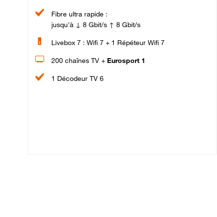
Fibre ultra rapide :
jusqu'à ↓ 8 Gbit/s ↑ 8 Gbit/s
Livebox 7 : Wifi 7 + 1 Répéteur Wifi 7
200 chaînes TV +
Eurosport 1
1 Décodeur TV 6