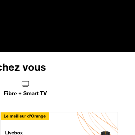
 chez vous
Fibre + Smart TV
Le meilleur d'Orange
Livebox Max Fibre
Livebox