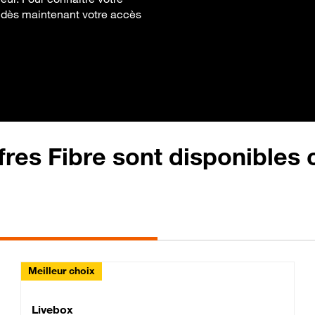
ez dès maintenant votre accès
fres Fibre sont disponibles
Meilleur choix
Lite Fibre
Livebox Classic Fibre
Livebox