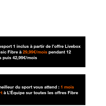
sport 1 inclus à partir de l’offre Livebox
29,99 € par mois
sic Fibre à
29,99€/mois
pendant 12
42,99 € par mois
s puis
42,99€/mois
eilleur du sport vous attend :
1 mois
rt
à L’Équipe sur toutes les offres Fibre