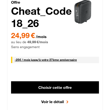
Cheat_Code Fibre_18_26
Offre
Cheat_Code
18_26
 Engagement 12 mois
24,99 € par mois pendant 0 mois puis 49,99 € par mois, Sans 
24,99 €
/mois
au lieu de
49,99 €/mois
Sans engagement
25 € par mois
-
25€ / mois
jusqu'à votre 27ème anniversaire
Choisir cette offre
Voir le détail