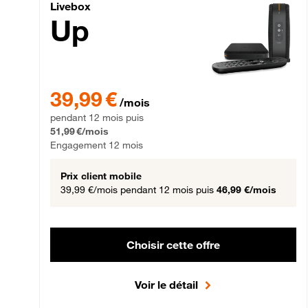
Livebox Up Fibre
Livebox
Up
39,99 € par mois pendant 12 mois puis 51,99 € par mois,
39,99 €
/mois
pendant 12 mois puis
51,99 €/mois
Engagement 12 mois
Prix client mobile
39,99 €/mois
pendant 12 mois puis
46,99 €/mois
Choisir cette offre
Voir le détail