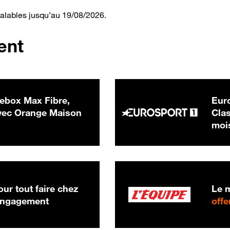
valables jusqu’au 19/08/2026.
ent
ebox Max Fibre,
Euro
 € par mois
ec Orange Maison
Clas
moi
ur tout faire chez
Le m
 engagement
offe