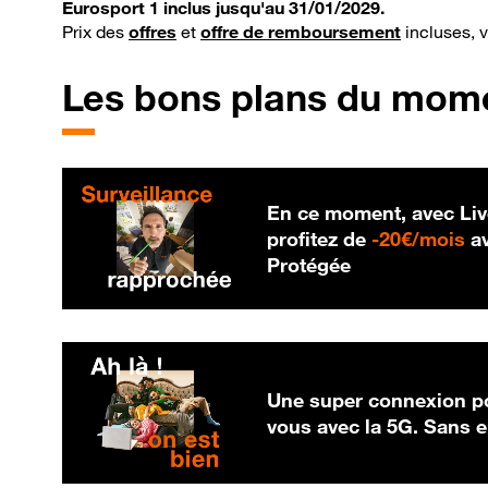
Eurosport 1 inclus jusqu'au 31/01/2029.
Prix des
offres
et
offre de remboursement
incluses, 
Les bons plans du mom
En ce moment, avec Liv
20
profitez de
-
20€/mois
av
Protégée
Une super connexion po
vous avec la 5G. Sans