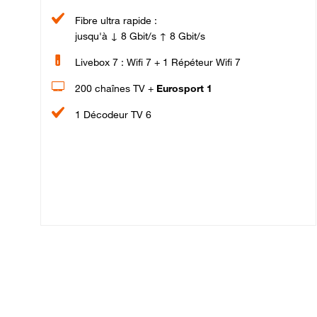
Fibre ultra rapide :
jusqu'à ↓ 8 Gbit/s ↑ 8 Gbit/s
Livebox 7 : Wifi 7 + 1 Répéteur Wifi 7
200 chaînes TV +
Eurosport 1
1 Décodeur TV 6