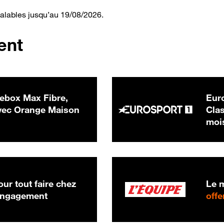
valables jusqu’au 19/08/2026.
ent
ebox Max Fibre,
Euro
 € par mois
ec Orange Maison
Clas
moi
ur tout faire chez
Le m
 engagement
offe