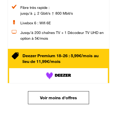
Fibre très rapide :
jusqu'à ↓ 2 Gbit/s ↑ 800 Mbit/s
Livebox 6 : Wifi 6E
Jusqu’à 200 chaînes TV + 1 Décodeur TV UHD en
option à 5€/mois
Deezer Premium 18-26 : 5,99€/mois au
lieu de 11,99€/mois
Voir moins d'offres