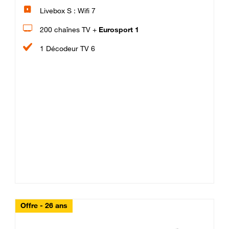
Livebox S : Wifi 7
200 chaînes TV +
Eurosport 1
1 Décodeur TV 6
Offre - 26 ans