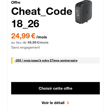
Cheat_Code Fibre_18_26
Offre
Cheat_Code
18_26
 Engagement 12 mois
24,99 € par mois pendant 0 mois puis 49,99 € par mois, Sans 
24,99 €
/mois
au lieu de
49,99 €/mois
Sans engagement
25 € par mois
-
25€ / mois
jusqu'à votre 27ème anniversaire
Choisir cette offre
Voir le détail