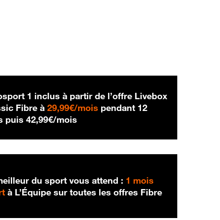
sport 1 inclus à partir de l’offre Livebox
29,99 € par mois
sic Fibre à
29,99€/mois
pendant 12
42,99 € par mois
s puis
42,99€/mois
eilleur du sport vous attend :
1 mois
rt
à L’Équipe sur toutes les offres Fibre