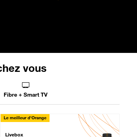
 chez vous
Fibre + Smart TV
Le meilleur d'Orange
Livebox Max Fibre
Livebox