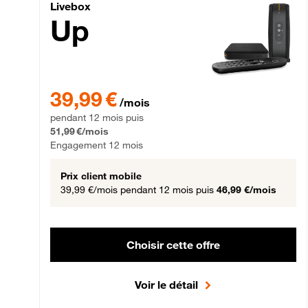
Livebox Up Fibre
Livebox
Up
39,99 € par mois pendant 12 mois puis 51,99 € par mois,
39,99 €
/mois
pendant 12 mois puis
51,99 €/mois
Engagement 12 mois
Prix client mobile
39,99 €/mois
pendant 12 mois puis
46,99 €/mois
Choisir cette offre
Voir le détail