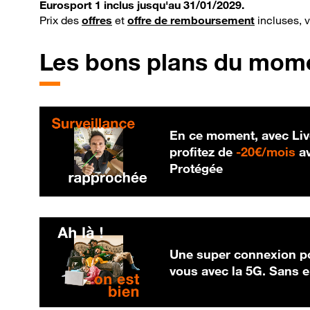
Eurosport 1 inclus jusqu'au 31/01/2029.
Prix des
offres
et
offre de remboursement
incluses, 
Les bons plans du mom
En ce moment, avec Liv
20
profitez de
-
20€/mois
av
Protégée
Une super connexion po
vous avec la 5G. Sans