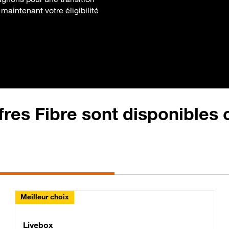
 maintenant votre éligibilité
fres Fibre sont disponibles
Meilleur choix
Lite Fibre
Livebox Classic Fibre
Livebox