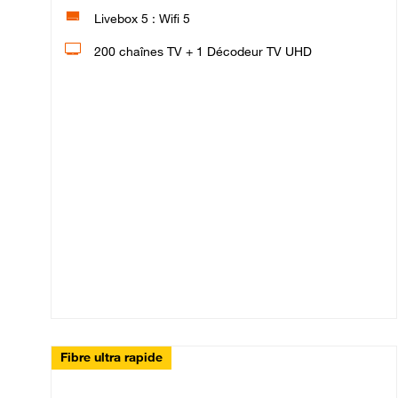
Livebox 5 : Wifi 5
200 chaînes TV + 1 Décodeur TV UHD
Fibre ultra rapide