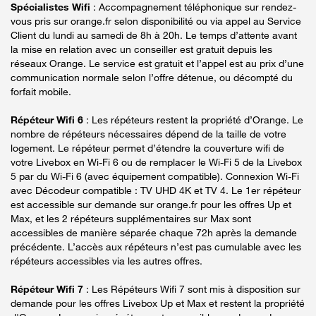
Spécialistes Wifi
: Accompagnement téléphonique sur rendez-
vous pris sur orange.fr selon disponibilité ou via appel au Service
Client du lundi au samedi de 8h à 20h. Le temps d’attente avant
la mise en relation avec un conseiller est gratuit depuis les
réseaux Orange. Le service est gratuit et l’appel est au prix d’une
communication normale selon l’offre détenue, ou décompté du
forfait mobile.
Répéteur Wifi 6
: Les répéteurs restent la propriété d’Orange. Le
nombre de répéteurs nécessaires dépend de la taille de votre
logement. Le répéteur permet d’étendre la couverture wifi de
votre Livebox en Wi-Fi 6 ou de remplacer le Wi-Fi 5 de la Livebox
5 par du Wi-Fi 6 (avec équipement compatible). Connexion Wi-Fi
avec Décodeur compatible : TV UHD 4K et TV 4. Le 1er répéteur
est accessible sur demande sur orange.fr pour les offres Up et
Max, et les 2 répéteurs supplémentaires sur Max sont
accessibles de manière séparée chaque 72h après la demande
précédente. L’accès aux répéteurs n’est pas cumulable avec les
répéteurs accessibles via les autres offres.
Répéteur Wifi 7
: Les Répéteurs Wifi 7 sont mis à disposition sur
demande pour les offres Livebox Up et Max et restent la propriété