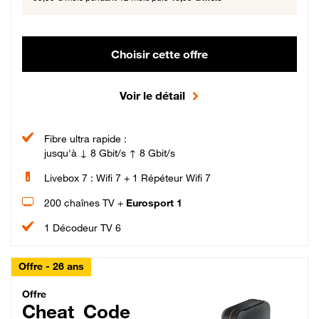
Choisir cette offre
Voir le détail
Fibre ultra rapide :
jusqu'à ↓ 8 Gbit/s ↑ 8 Gbit/s
Livebox 7 : Wifi 7 + 1 Répéteur Wifi 7
200 chaînes TV +
Eurosport 1
1 Décodeur TV 6
Offre - 26 ans
Cheat_Code Fibre_18_26
Offre
Cheat_Code