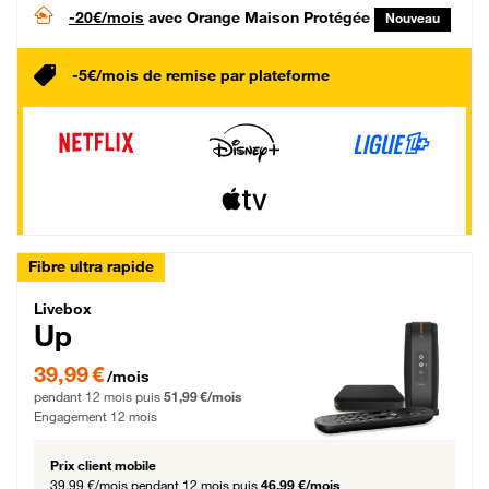
-20€/mois
avec Orange Maison Protégée
Nouveau
-5€/mois de remise par plateforme
Fibre ultra rapide
Livebox Up Fibre
Livebox
Up
39,99 € par mois pendant 12 mois puis 51,99 € par mois, Engagement 12 moi
39,99 €
/mois
pendant 12 mois puis
51,99 €/mois
Engagement 12 mois
Prix client mobile
39,99 €/mois
pendant 12 mois puis
46,99 €/mois