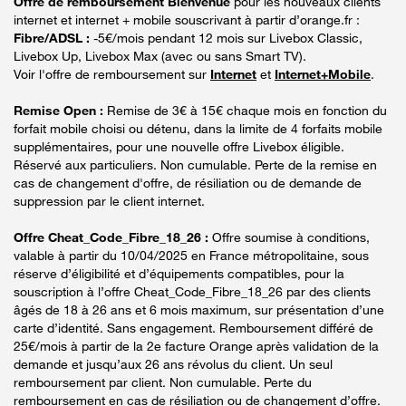
Offre de remboursement Bienvenue
pour les nouveaux clients
internet et internet + mobile souscrivant à partir d’orange.fr :
Fibre/ADSL :
-5€/mois pendant 12 mois sur Livebox Classic,
Livebox Up, Livebox Max (avec ou sans Smart TV).
Voir l'offre de remboursement sur
Internet
et
Internet+Mobile
.
Remise Open :
Remise de 3€ à 15€ chaque mois en fonction du
forfait mobile choisi ou détenu, dans la limite de 4 forfaits mobile
supplémentaires, pour une nouvelle offre Livebox éligible.
Réservé aux particuliers. Non cumulable. Perte de la remise en
cas de changement d'offre, de résiliation ou de demande de
suppression par le client internet.
Offre Cheat_Code_Fibre_18_26 :
Offre soumise à conditions,
valable à partir du 10/04/2025 en France métropolitaine, sous
réserve d’éligibilité et d’équipements compatibles, pour la
souscription à l’offre Cheat_Code_Fibre_18_26 par des clients
âgés de 18 à 26 ans et 6 mois maximum, sur présentation d’une
carte d’identité. Sans engagement. Remboursement différé de
25€/mois à partir de la 2e facture Orange après validation de la
demande et jusqu’aux 26 ans révolus du client. Un seul
remboursement par client. Non cumulable. Perte du
remboursement en cas de résiliation ou de changement d’offre.