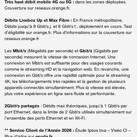
Très haut débit mobile 4G ou 5G :
dans les zones déployées.
Couverture sur reseaux.orange.fr.
Débits Livebox Up et Max Fibre :
En France métropolitaine.
Débits jusqu’à 8 Gbit/s↓ et 8 Gbit/s↑, déploiement en cours. Test
d’éligibilité sur orange.fr. Plus d’informations sur la couverture sur
reseaux.orange.fr
Les
Mbit/s
(Mégabits par seconde) et
Gbit/s
(Gigabits par
seconde) mesurent la vitesse de connexion Internet. Une
connexion en Mbt/s est suffisante pour des usages courants
comme le streaming HD et la navigation web. En revanche, une
connexion en Gbt/s offre une rapidité optimale pour le streaming
4K, les téléchargements très rapides et la gestion de plusieurs
appareils connectés simultanément. Plus la vitesse est élevée,
plus votre expérience en ligne sera fluide et performante.
2Gbit/s partagés
: Débits max théoriques, jusqu’à 1 Gbit/s par
port Ethernet, dans la limite de 2 Gbit/s utilisés simultanément sur
l’ensemble des ports Ethernet et en Wi-Fi.
** Service Client de l'Année 2026 :
Étude Ipsos bva – Viséo CI –
Plus d'infos sur
escda.fr