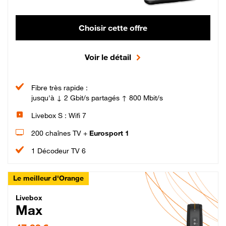
Choisir cette offre
Voir le détail
Fibre très rapide :
jusqu'à ↓ 2 Gbit/s partagés ↑ 800 Mbit/s
Livebox S : Wifi 7
200 chaînes TV +
Eurosport 1
1 Décodeur TV 6
Le meilleur d'Orange
Livebox Max Fibre
Livebox
Max
47,99 € par mois pendant 12 mois puis 57,99 € par mois, Engagement 12 moi