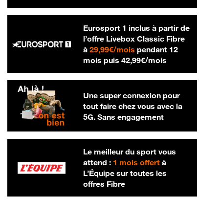
Eurosport 1 inclus à partir de
l’offre Livebox Classic Fibre
29,99 € par mois
à
29,99€/mois
pendant 12
42,99 € par m
mois puis
42,99€/mois
Une super connexion pour
tout faire chez vous avec la
5G. Sans engagement
Le meilleur du sport vous
attend :
1 mois offert
à
L’Équipe sur toutes les
offres Fibre