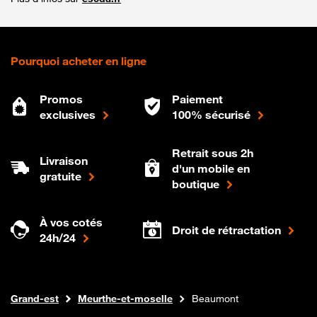
Pourquoi acheter en ligne
Promos
Paiement
exclusives
100% sécurisé
Retrait sous 2h
Livraison
d'un mobile en
gratuite
boutique
À vos cotés
Droit de rétractation
24h/24
Internet fibre
Boutique Orange
Grand-est
Meurthe-et-moselle
Beaumont