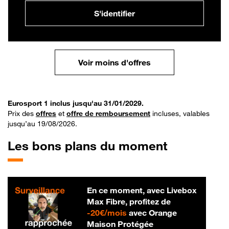
S'identifier
Voir moins d'offres
Eurosport 1 inclus jusqu'au 31/01/2029.
Prix des
offres
et
offre de remboursement
incluses, valables
jusqu’au 19/08/2026.
Les bons plans du moment
En ce moment, avec Livebox
Max Fibre, profitez de
20 € par mois
-
20€/mois
avec Orange
Maison Protégée