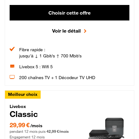
Choisir cette offre
Voir le détail
Fibre rapide :
jusqu'à ↓ 1 Gbit/s ↑ 700 Mbit/s
Livebox 5 : Wifi 5
200 chaînes TV + 1 Décodeur TV UHD
Meilleur choix
Livebox Classic Fibre
Livebox
Classic
29,99 € par mois pendant 12 mois puis 42,99 € par mois, Engagement 12 moi
29,99 €
/mois
pendant 12 mois puis
42,99 €/mois
Engagement 12 mois