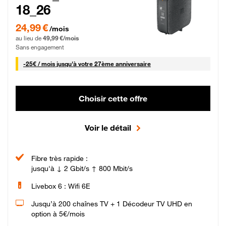
18_26
24,99 € par mois pendant 0 mois puis 49,99 € par mois, Sans engagement
24,99 €
/mois
au lieu de
49,99 €/mois
Sans engagement
25 € par mois
-
25€ / mois
jusqu'à votre 27ème anniversaire
Choisir cette offre
Voir le détail
Fibre très rapide :
jusqu'à ↓ 2 Gbit/s ↑ 800 Mbit/s
Livebox 6 : Wifi 6E
Jusqu’à 200 chaînes TV + 1 Décodeur TV UHD en
option à 5€/mois