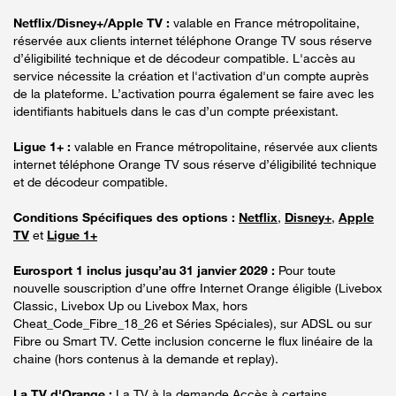
Netflix/Disney+/Apple TV :
valable en France métropolitaine,
réservée aux clients internet téléphone Orange TV sous réserve
d’éligibilité technique et de décodeur compatible. L'accès au
service nécessite la création et l'activation d'un compte auprès
de la plateforme. L’activation pourra également se faire avec les
identifiants habituels dans le cas d’un compte préexistant.
Ligue 1+ :
valable en France métropolitaine, réservée aux clients
internet téléphone Orange TV sous réserve d’éligibilité technique
et de décodeur compatible.
Conditions Spécifiques des options :
Netflix
,
Disney+
,
Apple
TV
et
Ligue 1+
Eurosport 1 inclus jusqu’au 31 janvier 2029 :
Pour toute
nouvelle souscription d’une offre Internet Orange éligible (Livebox
Classic, Livebox Up ou Livebox Max, hors
Cheat_Code_Fibre_18_26 et Séries Spéciales), sur ADSL ou sur
Fibre ou Smart TV. Cette inclusion concerne le flux linéaire de la
chaine (hors contenus à la demande et replay).
La TV d'Orange :
La TV à la demande Accès à certains