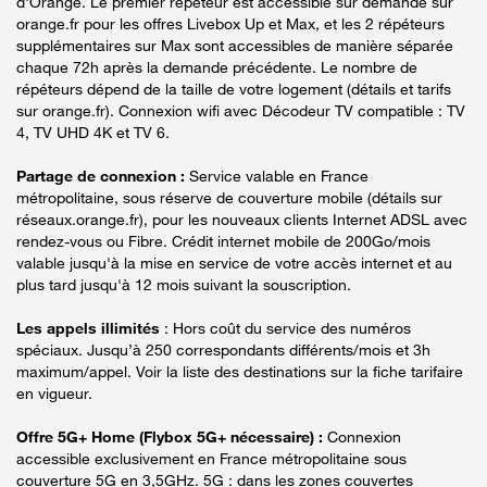
d'Orange. Le premier répéteur est accessible sur demande sur
orange.fr pour les offres Livebox Up et Max, et les 2 répéteurs
supplémentaires sur Max sont accessibles de manière séparée
chaque 72h après la demande précédente. Le nombre de
répéteurs dépend de la taille de votre logement (détails et tarifs
sur orange.fr). Connexion wifi avec Décodeur TV compatible : TV
4, TV UHD 4K et TV 6.
Partage de connexion :
Service valable en France
métropolitaine, sous réserve de couverture mobile (détails sur
réseaux.orange.fr), pour les nouveaux clients Internet ADSL avec
rendez-vous ou Fibre. Crédit internet mobile de 200Go/mois
valable jusqu'à la mise en service de votre accès internet et au
plus tard jusqu'à 12 mois suivant la souscription.
Les appels illimités
: Hors coût du service des numéros
spéciaux. Jusqu’à 250 correspondants différents/mois et 3h
maximum/appel. Voir la liste des destinations sur la fiche tarifaire
en vigueur.
Offre 5G+ Home (Flybox 5G+ nécessaire) :
Connexion
accessible exclusivement en France métropolitaine sous
couverture 5G en 3,5GHz. 5G : dans les zones couvertes