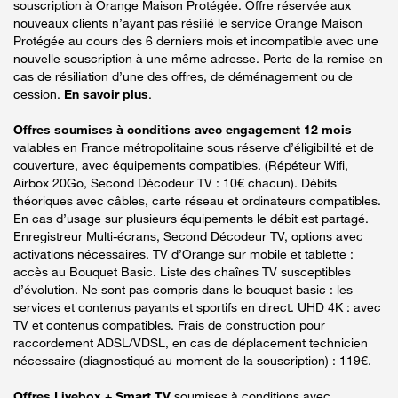
souscription à Orange Maison Protégée. Offre réservée aux
nouveaux clients n’ayant pas résilié le service Orange Maison
Protégée au cours des 6 derniers mois et incompatible avec une
nouvelle souscription à une même adresse. Perte de la remise en
cas de résiliation d’une des offres, de déménagement ou de
cession.
En savoir plus
.
Offres soumises à conditions avec engagement 12 mois
valables en France métropolitaine sous réserve d’éligibilité et de
couverture, avec équipements compatibles. (Répéteur Wifi,
Airbox 20Go, Second Décodeur TV : 10€ chacun). Débits
théoriques avec câbles, carte réseau et ordinateurs compatibles.
En cas d’usage sur plusieurs équipements le débit est partagé.
Enregistreur Multi-écrans, Second Décodeur TV, options avec
activations nécessaires. TV d’Orange sur mobile et tablette :
accès au Bouquet Basic. Liste des chaînes TV susceptibles
d’évolution. Ne sont pas compris dans le bouquet basic : les
services et contenus payants et sportifs en direct. UHD 4K : avec
TV et contenus compatibles. Frais de construction pour
raccordement ADSL/VDSL, en cas de déplacement technicien
nécessaire (diagnostiqué au moment de la souscription) : 119€.
Offres Livebox + Smart TV
soumises à conditions avec