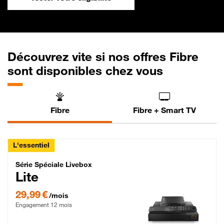
Découvrez vite si nos offres Fibre
sont disponibles chez vous
Fibre
Fibre + Smart TV
L'essentiel
Série Spéciale Livebox Lite Fibre
Série Spéciale Livebox
Lite
29,99 € par mois , Engagement 12 mois
29,99 €
/mois
Engagement 12 mois