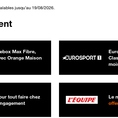
valables jusqu’au 19/08/2026.
ent
ebox Max Fibre,
Euro
 € par mois
ec Orange Maison
Clas
moi
ur tout faire chez
Le m
 engagement
offe