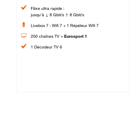
Fibre ultra rapide :
jusqu'à ↓ 8 Gbit/s ↑ 8 Gbit/s
Livebox 7 : Wifi 7 + 1 Répéteur Wifi 7
200 chaînes TV +
Eurosport 1
1 Décodeur TV 6