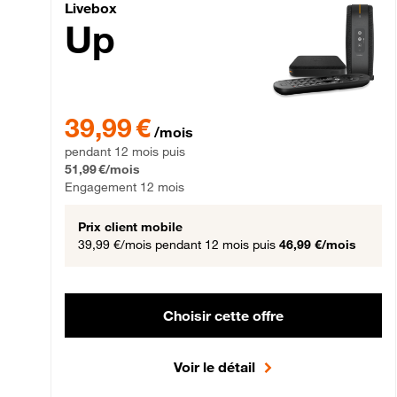
Livebox Up Fibre
Livebox
Up
39,99 € par mois pendant 12 mois puis 51,99 € par mois,
39,99 €
/mois
pendant 12 mois puis
51,99 €/mois
Engagement 12 mois
Prix client mobile
39,99 €/mois
pendant 12 mois puis
46,99 €/mois
Choisir cette offre
Voir le détail