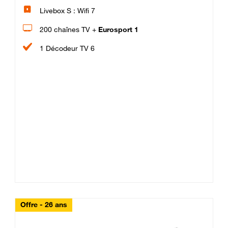
Livebox S : Wifi 7
200 chaînes TV +
Eurosport 1
1 Décodeur TV 6
Offre - 26 ans