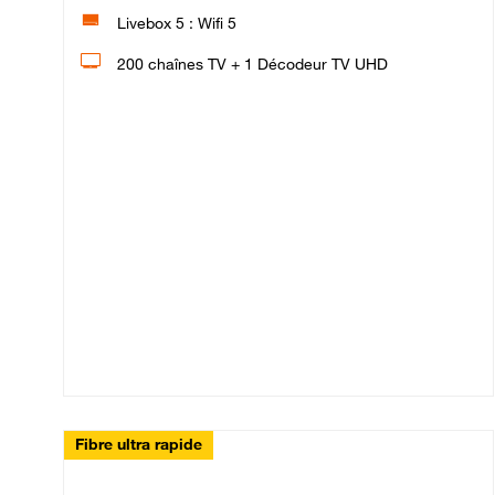
Livebox 5 : Wifi 5
200 chaînes TV + 1 Décodeur TV UHD
Fibre ultra rapide