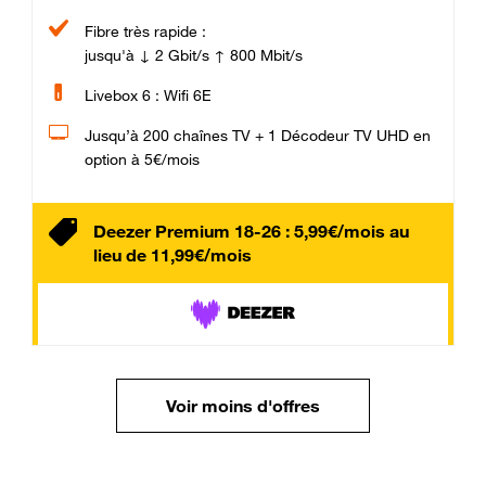
Fibre très rapide :
jusqu'à ↓ 2 Gbit/s ↑ 800 Mbit/s
Livebox 6 : Wifi 6E
Jusqu’à 200 chaînes TV + 1 Décodeur TV UHD en
option à 5€/mois
Deezer Premium 18-26 : 5,99€/mois au
lieu de 11,99€/mois
Voir moins d'offres