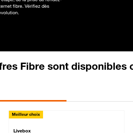
ernet fibre. Vérifiez dès
évolution.
fres Fibre sont disponibles
Meilleur choix
Lite Fibre
Livebox Classic Fibre
Livebox