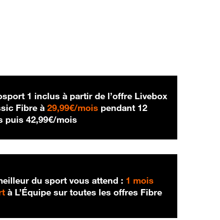
sport 1 inclus à partir de l’offre Livebox
29,99 € par mois
sic Fibre à
29,99€/mois
pendant 12
42,99 € par mois
s puis
42,99€/mois
eilleur du sport vous attend :
1 mois
rt
à L’Équipe sur toutes les offres Fibre