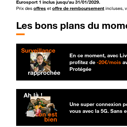
Eurosport 1 inclus jusqu'au 31/01/2029.
Prix des
offres
et
offre de remboursement
incluses, 
Les bons plans du mom
En ce moment, avec Liv
20
profitez de
-
20€/mois
av
Protégée
Une super connexion po
vous avec la 5G. Sans