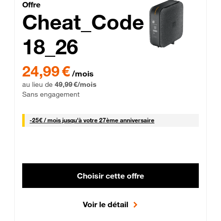
Cheat_Code Fibre_18_26
Offre
Cheat_Code
18_26
 Engagement 12 mois
24,99 € par mois pendant 0 mois puis 49,99 € par mois, Sans 
24,99 €
/mois
au lieu de
49,99 €/mois
Sans engagement
25 € par mois
-
25€ / mois
jusqu'à votre 27ème anniversaire
Choisir cette offre
Voir le détail