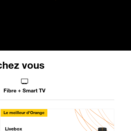
 chez vous
Fibre + Smart TV
Le meilleur d'Orange
Livebox Max Fibre
Livebox