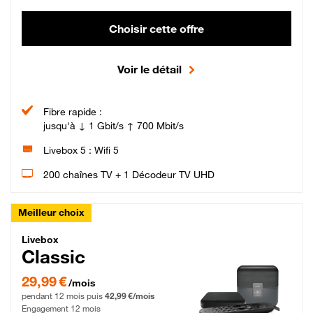
Choisir cette offre
Voir le détail
Fibre rapide :
jusqu'à ↓ 1 Gbit/s ↑ 700 Mbit/s
Livebox 5 : Wifi 5
200 chaînes TV + 1 Décodeur TV UHD
Meilleur choix
Livebox Classic Fibre
Livebox
Classic
29,99 € par mois pendant 12 mois puis 42,99 € par mois, Engagement 12 moi
29,99 €
/mois
pendant 12 mois puis
42,99 €/mois
Engagement 12 mois