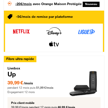
-20€/mois
avec Orange Maison Protégée
Nouveau
-5€/mois de remise par plateforme
Fibre ultra rapide
Livebox Up Fibre
Livebox
Up
39,99 € par mois pendant 12 mois puis 51,99 € par mois, Engagement 12 moi
39,99 €
/mois
pendant 12 mois puis
51,99 €/mois
Engagement 12 mois
Prix client mobile
39,99 €/mois
pendant 12 mois puis
46,99 €/mois