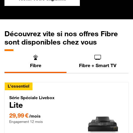
Découvrez vite si nos offres Fibre
sont disponibles chez vous
Fibre
Fibre + Smart TV
L'essentiel
Série Spéciale Livebox Lite Fibre
Série Spéciale Livebox
Lite
29,99 € par mois , Engagement 12 mois
29,99 €
/mois
Engagement 12 mois