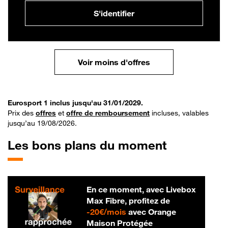
S'identifier
Voir moins d'offres
Eurosport 1 inclus jusqu'au 31/01/2029.
Prix des
offres
et
offre de remboursement
incluses, valables
jusqu’au 19/08/2026.
Les bons plans du moment
En ce moment, avec Livebox
Max Fibre, profitez de
20 € par mois
-
20€/mois
avec Orange
Maison Protégée