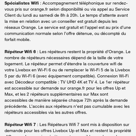
Spécialistes Wifi
: Accompagnement téléphonique sur rendez-
vous pris sur orange.fr selon disponibilité ou via appel au Service
Client du lundi au samedi de 8h à 20h. Le temps d’attente avant
la mise en relation avec un conseiller est gratuit depuis les
réseaux Orange. Le service est gratuit et l’appel est au prix d’une
communication normale selon l’offre détenue, ou décompté du
forfait mobile.
Répéteur Wifi 6
: Les répéteurs restent la propriété d’Orange. Le
nombre de répéteurs nécessaires dépend de la taille de votre
logement. Le répéteur permet d’étendre la couverture wifi de
votre Livebox en Wi-Fi 6 ou de remplacer le Wi-Fi 5 de la Livebox
5 par du Wi-Fi 6 (avec équipement compatible). Connexion Wi-Fi
avec Décodeur compatible : TV UHD 4K et TV 4. Le 1er répéteur
est accessible sur demande sur orange.fr pour les offres Up et
Max, et les 2 répéteurs supplémentaires sur Max sont
accessibles de manière séparée chaque 72h après la demande
précédente. L’accès aux répéteurs n’est pas cumulable avec les
répéteurs accessibles via les autres offres.
Répéteur Wifi 7
: Les Répéteurs Wifi 7 sont mis à disposition sur
demande pour les offres Livebox Up et Max et restent la propriété