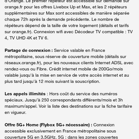
d'Orange. Le premier répéteur est accessible sur demande sur
orange.fr pour les offres Livebox Up et Max, et les 2 répéteurs
supplémentaires sur Max sont accessibles de manière séparée
chaque 72h après la demande précédente. Le nombre de
répéteurs dépend de la taille de votre logement (détails et tarifs
sur orange.fr). Connexion wifi avec Décodeur TV compatible : TV
4, TV UHD 4K et TV 6.
Partage de connexion :
Service valable en France
métropolitaine, sous réserve de couverture mobile (détails sur
réseaux.orange.fr), pour les nouveaux clients Internet ADSL avec
rendez-vous ou Fibre. Crédit internet mobile de 200Go/mois
valable jusqu'à la mise en service de votre accès internet et au
plus tard jusqu'à 12 mois suivant la souscription.
Les appels illimités
: Hors coût du service des numéros
spéciaux. Jusqu’à 250 correspondants différents/mois et 3h
maximum/appel. Voir la liste des destinations sur la fiche tarifaire
en vigueur.
Offre 5G+ Home (Flybox 5G+ nécessaire) :
Connexion
accessible exclusivement en France métropolitaine sous
couverture 5G en 3,5GHz. 5G : dans les zones couvertes