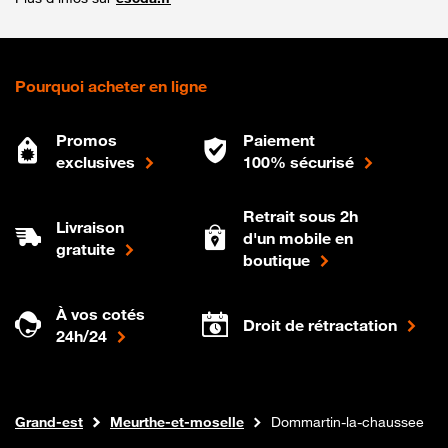
Pourquoi acheter en ligne
Promos
Paiement
exclusives
100% sécurisé
Retrait sous 2h
Livraison
d'un mobile en
gratuite
boutique
À vos cotés
Droit de rétractation
24h/24
Internet fibre
Boutique Orange
Grand-est
Meurthe-et-moselle
Dommartin-la-chaussee