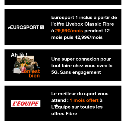
Eurosport 1 inclus à partir de
l’offre Livebox Classic Fibre
29,99 € par mois
à
29,99€/mois
pendant 12
42,99 € par m
mois puis
42,99€/mois
Une super connexion pour
tout faire chez vous avec la
5G. Sans engagement
Le meilleur du sport vous
attend :
1 mois offert
à
L’Équipe sur toutes les
offres Fibre