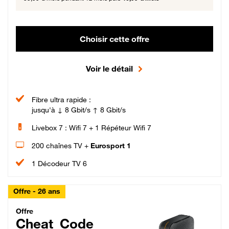
Choisir cette offre
Voir le détail
Fibre ultra rapide :
jusqu'à ↓ 8 Gbit/s ↑ 8 Gbit/s
Livebox 7 : Wifi 7 + 1 Répéteur Wifi 7
200 chaînes TV +
Eurosport 1
1 Décodeur TV 6
Offre - 26 ans
Cheat_Code Fibre_18_26
Offre
Cheat_Code