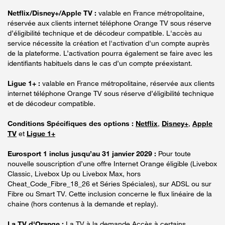
Netflix/Disney+/Apple TV :
valable en France métropolitaine,
réservée aux clients internet téléphone Orange TV sous réserve
d’éligibilité technique et de décodeur compatible. L'accès au
service nécessite la création et l'activation d'un compte auprès
de la plateforme. L’activation pourra également se faire avec les
identifiants habituels dans le cas d’un compte préexistant.
Ligue 1+ :
valable en France métropolitaine, réservée aux clients
internet téléphone Orange TV sous réserve d’éligibilité technique
et de décodeur compatible.
Conditions Spécifiques des options :
Netflix
,
Disney+
,
Apple
TV
et
Ligue 1+
Eurosport 1 inclus jusqu’au 31 janvier 2029 :
Pour toute
nouvelle souscription d’une offre Internet Orange éligible (Livebox
Classic, Livebox Up ou Livebox Max, hors
Cheat_Code_Fibre_18_26 et Séries Spéciales), sur ADSL ou sur
Fibre ou Smart TV. Cette inclusion concerne le flux linéaire de la
chaine (hors contenus à la demande et replay).
La TV d'Orange :
La TV à la demande Accès à certains