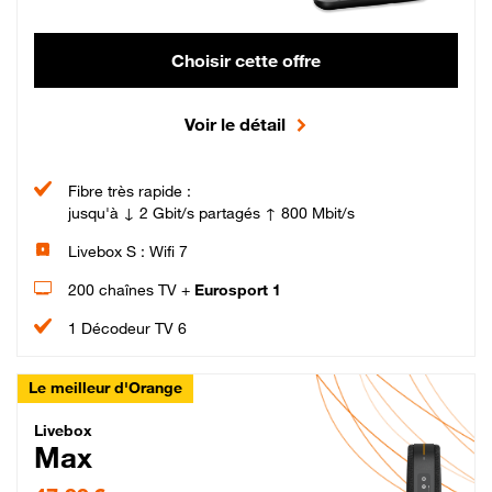
Choisir cette offre
Voir le détail
Fibre très rapide :
jusqu'à ↓ 2 Gbit/s partagés ↑ 800 Mbit/s
Livebox S : Wifi 7
200 chaînes TV +
Eurosport 1
1 Décodeur TV 6
Le meilleur d'Orange
Livebox Max Fibre
Livebox
Max
47,99 € par mois pendant 12 mois puis 57,99 € par mois, Engagement 12 moi