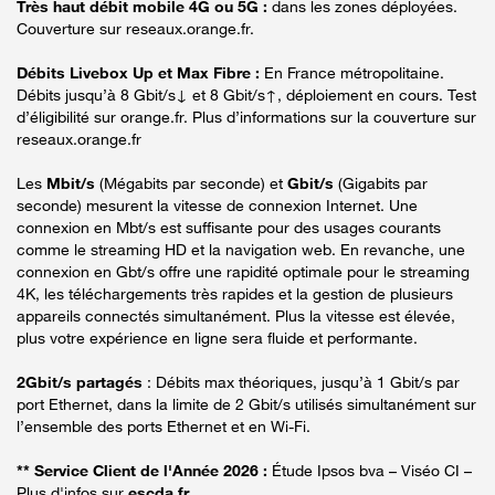
Très haut débit mobile 4G ou 5G :
dans les zones déployées.
Couverture sur reseaux.orange.fr.
Débits Livebox Up et Max Fibre :
En France métropolitaine.
Débits jusqu’à 8 Gbit/s↓ et 8 Gbit/s↑, déploiement en cours. Test
d’éligibilité sur orange.fr. Plus d’informations sur la couverture sur
reseaux.orange.fr
Les
Mbit/s
(Mégabits par seconde) et
Gbit/s
(Gigabits par
seconde) mesurent la vitesse de connexion Internet. Une
connexion en Mbt/s est suffisante pour des usages courants
comme le streaming HD et la navigation web. En revanche, une
connexion en Gbt/s offre une rapidité optimale pour le streaming
4K, les téléchargements très rapides et la gestion de plusieurs
appareils connectés simultanément. Plus la vitesse est élevée,
plus votre expérience en ligne sera fluide et performante.
2Gbit/s partagés
: Débits max théoriques, jusqu’à 1 Gbit/s par
port Ethernet, dans la limite de 2 Gbit/s utilisés simultanément sur
l’ensemble des ports Ethernet et en Wi-Fi.
** Service Client de l'Année 2026 :
Étude Ipsos bva – Viséo CI –
Plus d'infos sur
escda.fr