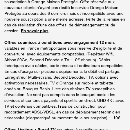
souscription à Orange Maison Protégée. Offre réservée aux
nouveaux clients n’ayant pas résilié le service Orange Maison
Protégée au cours des 6 derniers mois et incompatible avec une
nouvelle souscription à une même adresse. Perte de la remise en
cas de résiliation d’une des offres, de déménagement ou de
cession.
En savoir plus
.
Offres soumises à conditions avec engagement 12 mois
valables en France métropolitaine sous réserve d’éligibilité et de
couverture, avec équipements compatibles. (Répéteur Wifi,
Airbox 20Go, Second Décodeur TV : 10€ chacun). Débits
théoriques avec câbles, carte réseau et ordinateurs compatibles.
En cas d’usage sur plusieurs équipements le débit est partagé.
Enregistreur Multi-écrans, Second Décodeur TV, options avec
activations nécessaires. TV d’Orange sur mobile et tablette :
accès au Bouquet Basic. Liste des chaînes TV susceptibles
d’évolution. Ne sont pas compris dans le bouquet basic : les
services et contenus payants et sportifs en direct. UHD 4K : avec
TV et contenus compatibles. Frais de construction pour
raccordement ADSL/VDSL, en cas de déplacement technicien
nécessaire (diagnostiqué au moment de la souscription) : 119€.
Offres Livebox + Smart TV
soumises à conditions avec