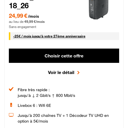
18_26
24,99 € par mois pendant 0 mois puis 49,99 € par mois, Sans engagement
24,99 €
/mois
au lieu de
49,99 €/mois
Sans engagement
25 € par mois
-
25€ / mois
jusqu'à votre 27ème anniversaire
Choisir cette offre
Voir le détail
Fibre très rapide :
jusqu'à ↓ 2 Gbit/s ↑ 800 Mbit/s
Livebox 6 : Wifi 6E
Jusqu’à 200 chaînes TV + 1 Décodeur TV UHD en
option à 5€/mois