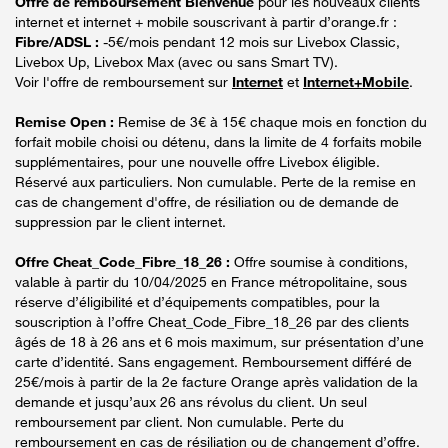
Offre de remboursement Bienvenue
pour les nouveaux clients
internet et internet + mobile souscrivant à partir d’orange.fr :
Fibre/ADSL :
-5€/mois pendant 12 mois sur Livebox Classic,
Livebox Up, Livebox Max (avec ou sans Smart TV).
Voir l'offre de remboursement sur
Internet
et
Internet+Mobile
.
Remise Open :
Remise de 3€ à 15€ chaque mois en fonction du
forfait mobile choisi ou détenu, dans la limite de 4 forfaits mobile
supplémentaires, pour une nouvelle offre Livebox éligible.
Réservé aux particuliers. Non cumulable. Perte de la remise en
cas de changement d'offre, de résiliation ou de demande de
suppression par le client internet.
Offre Cheat_Code_Fibre_18_26 :
Offre soumise à conditions,
valable à partir du 10/04/2025 en France métropolitaine, sous
réserve d’éligibilité et d’équipements compatibles, pour la
souscription à l’offre Cheat_Code_Fibre_18_26 par des clients
âgés de 18 à 26 ans et 6 mois maximum, sur présentation d’une
carte d’identité. Sans engagement. Remboursement différé de
25€/mois à partir de la 2e facture Orange après validation de la
demande et jusqu’aux 26 ans révolus du client. Un seul
remboursement par client. Non cumulable. Perte du
remboursement en cas de résiliation ou de changement d’offre.