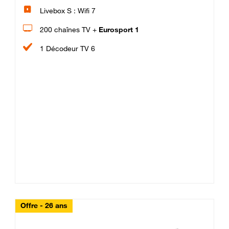
Livebox S : Wifi 7
200 chaînes TV +
Eurosport 1
1 Décodeur TV 6
Offre - 26 ans