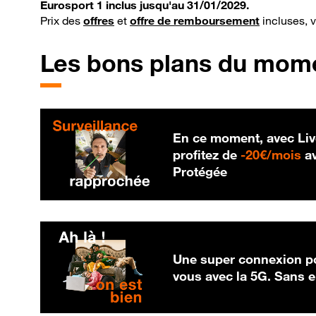
Eurosport 1 inclus jusqu'au 31/01/2029.
Prix des
offres
et
offre de remboursement
incluses, 
Les bons plans du mom
En ce moment, avec Liv
20
profitez de
-
20€/mois
av
Protégée
Une super connexion po
vous avec la 5G. Sans