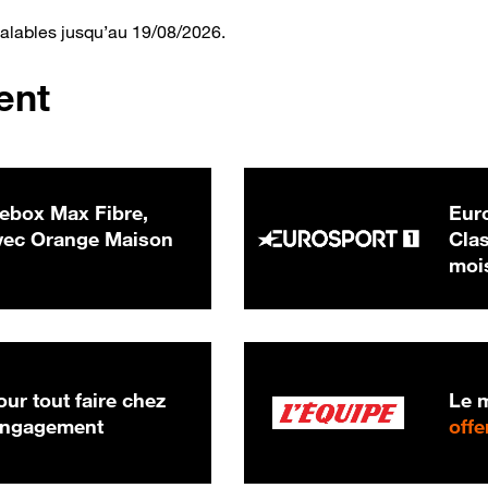
valables jusqu’au 19/08/2026.
ent
ebox Max Fibre,
Euro
 € par mois
ec Orange Maison
Clas
moi
ur tout faire chez
Le m
 engagement
offe