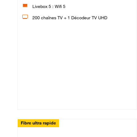
Livebox 5 : Wifi 5
200 chaînes TV + 1 Décodeur TV UHD
Fibre ultra rapide