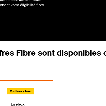
nant votre éligibilité fibre
fres Fibre sont disponibles
Meilleur choix
Lite Fibre
Livebox Classic Fibre
Livebox