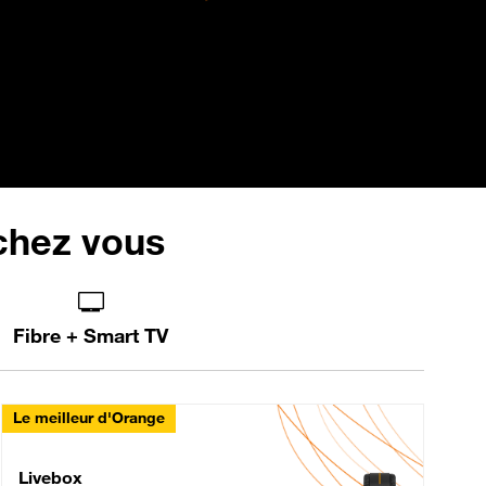
 chez vous
Fibre + Smart TV
Le meilleur d'Orange
Livebox Max Fibre
Livebox