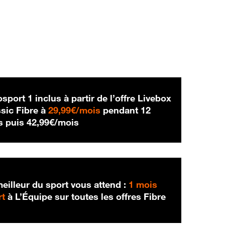
sport 1 inclus à partir de l’offre Livebox
29,99 € par mois
sic Fibre à
29,99€/mois
pendant 12
42,99 € par mois
s puis
42,99€/mois
eilleur du sport vous attend :
1 mois
rt
à L’Équipe sur toutes les offres Fibre