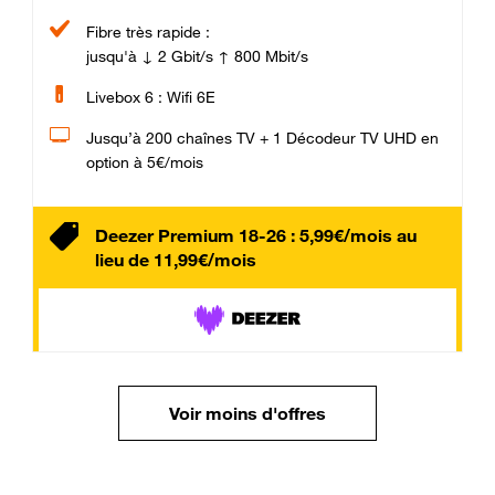
Fibre très rapide :
jusqu'à ↓ 2 Gbit/s ↑ 800 Mbit/s
Livebox 6 : Wifi 6E
Jusqu’à 200 chaînes TV + 1 Décodeur TV UHD en
option à 5€/mois
Deezer Premium 18-26 : 5,99€/mois au
lieu de 11,99€/mois
Voir moins d'offres