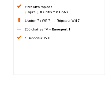
Fibre ultra rapide :
jusqu'à ↓ 8 Gbit/s ↑ 8 Gbit/s
Livebox 7 : Wifi 7 + 1 Répéteur Wifi 7
200 chaînes TV +
Eurosport 1
1 Décodeur TV 6