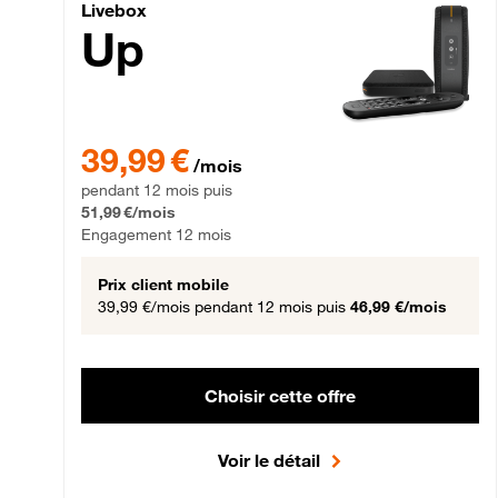
Livebox Up Fibre
Livebox
Up
39,99 € par mois pendant 12 mois puis 51,99 € par mois,
39,99 €
/mois
pendant 12 mois puis
51,99 €/mois
Engagement 12 mois
Prix client mobile
39,99 €/mois
pendant 12 mois puis
46,99 €/mois
Choisir cette offre
Voir le détail