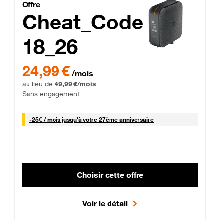
Cheat_Code Fibre_18_26
Offre
Cheat_Code
18_26
 Engagement 12 mois
24,99 € par mois pendant 0 mois puis 49,99 € par mois, Sans 
24,99 €
/mois
au lieu de
49,99 €/mois
Sans engagement
25 € par mois
-
25€ / mois
jusqu'à votre 27ème anniversaire
Choisir cette offre
Voir le détail