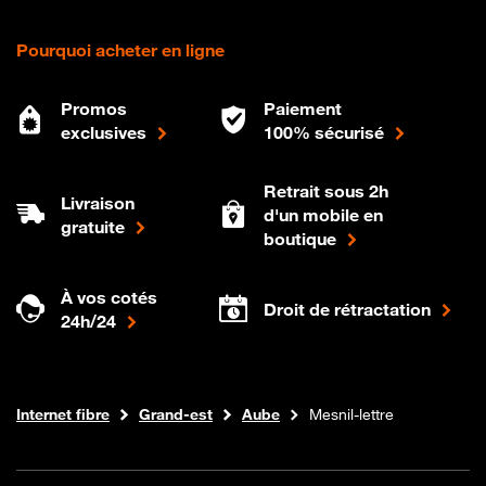
Pourquoi acheter en ligne
Promos
Paiement
exclusives
100% sécurisé
Retrait sous 2h
Livraison
d'un mobile en
gratuite
boutique
À vos cotés
Droit de rétractation
24h/24
Boutique Orange
Internet fibre
Grand-est
Aube
Mesnil-lettre