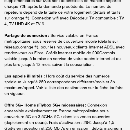
supplémentaires sur Max sont accessibles de manière séparée
chaque 72h après la demande précédente. Le nombre de
répéteurs dépend de la taille de votre logement (détails et tarifs
sur orange.fr). Connexion wifi avec Décodeur TV compatible : TV
4, TV UHD 4K et TV 6.
Partage de connexion :
Service valable en France
métropolitaine, sous réserve de couverture mobile (détails sur
réseaux.orange.fr), pour les nouveaux clients Internet ADSL avec
rendez-vous ou Fibre. Crédit internet mobile de 200Go/mois
valable jusqu'à la mise en service de votre accès internet et au
plus tard jusqu'à 12 mois suivant la souscription.
Les appels illimités
: Hors coût du service des numéros
spéciaux. Jusqu’à 250 correspondants différents/mois et 3h
maximum/appel. Voir la liste des destinations sur la fiche tarifaire
en vigueur.
Offre 5G+ Home (Flybox 5G+ nécessaire) :
Connexion
accessible exclusivement en France métropolitaine sous
couverture 5G en 3,5GHz. 5G : dans les zones couvertes
(déploiement en cours). Frais d’activation : 29€. Jusqu’à 1,5
Gbit/s en réception et 250 Mbit/s en émission : débits maximum