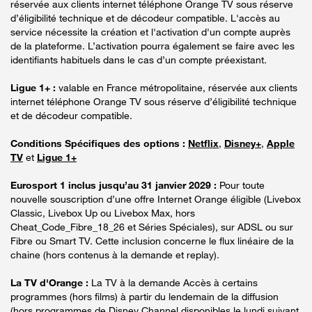
réservée aux clients internet téléphone Orange TV sous réserve
d’éligibilité technique et de décodeur compatible. L'accès au
service nécessite la création et l'activation d'un compte auprès
de la plateforme. L’activation pourra également se faire avec les
identifiants habituels dans le cas d’un compte préexistant.
Ligue 1+ :
valable en France métropolitaine, réservée aux clients
internet téléphone Orange TV sous réserve d’éligibilité technique
et de décodeur compatible.
Conditions Spécifiques des options :
Netflix
,
Disney+
,
Apple
TV
et
Ligue 1+
Eurosport 1 inclus jusqu’au 31 janvier 2029 :
Pour toute
nouvelle souscription d’une offre Internet Orange éligible (Livebox
Classic, Livebox Up ou Livebox Max, hors
Cheat_Code_Fibre_18_26 et Séries Spéciales), sur ADSL ou sur
Fibre ou Smart TV. Cette inclusion concerne le flux linéaire de la
chaine (hors contenus à la demande et replay).
La TV d'Orange :
La TV à la demande Accès à certains
programmes (hors films) à partir du lendemain de la diffusion
(hors programmes de Disney Channel disponibles le lundi suivant