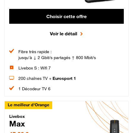
Choisir cette offre
Voir le détail
Fibre très rapide :
jusqu'à ↓ 2 Gbit/s partagés ↑ 800 Mbit/s
Livebox S : Wifi 7
200 chaînes TV +
Eurosport 1
1 Décodeur TV 6
Le meilleur d'Orange
Livebox Max Fibre
Livebox
Max
47,99 € par mois pendant 12 mois puis 57,99 € par mois, Engagement 12 moi