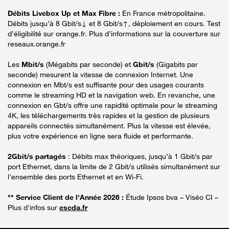
Débits Livebox Up et Max Fibre :
En France métropolitaine.
Débits jusqu’à 8 Gbit/s↓ et 8 Gbit/s↑, déploiement en cours. Test
d’éligibilité sur orange.fr. Plus d’informations sur la couverture sur
reseaux.orange.fr
Les
Mbit/s
(Mégabits par seconde) et
Gbit/s
(Gigabits par
seconde) mesurent la vitesse de connexion Internet. Une
connexion en Mbt/s est suffisante pour des usages courants
comme le streaming HD et la navigation web. En revanche, une
connexion en Gbt/s offre une rapidité optimale pour le streaming
4K, les téléchargements très rapides et la gestion de plusieurs
appareils connectés simultanément. Plus la vitesse est élevée,
plus votre expérience en ligne sera fluide et performante.
2Gbit/s partagés
: Débits max théoriques, jusqu’à 1 Gbit/s par
port Ethernet, dans la limite de 2 Gbit/s utilisés simultanément sur
l’ensemble des ports Ethernet et en Wi-Fi.
** Service Client de l'Année 2026 :
Étude Ipsos bva – Viséo CI –
Plus d'infos sur
escda.fr