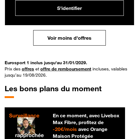
S'identifier
Voir moins d'offres
Eurosport 1 inclus jusqu'au 31/01/2029.
Prix des
offres
et
offre de remboursement
incluses, valables
jusqu’au 19/08/2026.
Les bons plans du moment
En ce moment, avec Livebox
Max Fibre, profitez de
20 € par mois
-
20€/mois
avec Orange
Maison Protégée