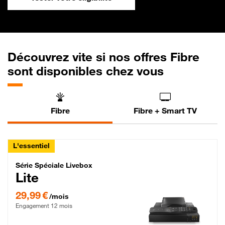
Découvrez vite si nos offres Fibre
sont disponibles chez vous
Fibre
Fibre + Smart TV
L'essentiel
Série Spéciale Livebox Lite Fibre
Série Spéciale Livebox
Lite
29,99 € par mois , Engagement 12 mois
29,99 €
/mois
Engagement 12 mois