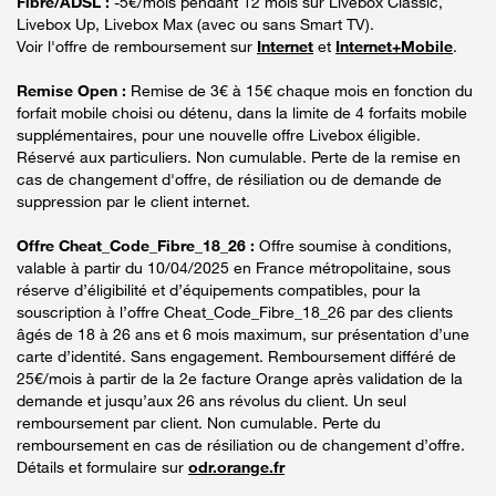
Fibre/ADSL :
-5€/mois pendant 12 mois sur Livebox Classic,
Livebox Up, Livebox Max (avec ou sans Smart TV).
Voir l'offre de remboursement sur
Internet
et
Internet+Mobile
.
Remise Open :
Remise de 3€ à 15€ chaque mois en fonction du
forfait mobile choisi ou détenu, dans la limite de 4 forfaits mobile
supplémentaires, pour une nouvelle offre Livebox éligible.
Réservé aux particuliers. Non cumulable. Perte de la remise en
cas de changement d'offre, de résiliation ou de demande de
suppression par le client internet.
Offre Cheat_Code_Fibre_18_26 :
Offre soumise à conditions,
valable à partir du 10/04/2025 en France métropolitaine, sous
réserve d’éligibilité et d’équipements compatibles, pour la
souscription à l’offre Cheat_Code_Fibre_18_26 par des clients
âgés de 18 à 26 ans et 6 mois maximum, sur présentation d’une
carte d’identité. Sans engagement. Remboursement différé de
25€/mois à partir de la 2e facture Orange après validation de la
demande et jusqu’aux 26 ans révolus du client. Un seul
remboursement par client. Non cumulable. Perte du
remboursement en cas de résiliation ou de changement d’offre.
Détails et formulaire sur
odr.orange.fr