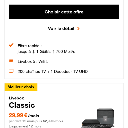
Choisir cette offre
Voir le détail
Fibre rapide :
jusqu'à ↓ 1 Gbit/s ↑ 700 Mbit/s
Livebox 5 : Wifi 5
200 chaînes TV + 1 Décodeur TV UHD
Meilleur choix
Livebox Classic Fibre
Livebox
Classic
29,99 € par mois pendant 12 mois puis 42,99 € par mois, Engagement 12 moi
29,99 €
/mois
pendant 12 mois puis
42,99 €/mois
Engagement 12 mois