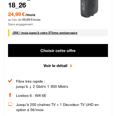
18_26
24,99 € par mois pendant 0 mois puis 49,99 € par mois, Sans engagement
24,99 €
/mois
au lieu de
49,99 €/mois
Sans engagement
25 € par mois
-
25€ / mois
jusqu'à votre 27ème anniversaire
Choisir cette offre
Voir le détail
Fibre très rapide :
jusqu'à ↓ 2 Gbit/s ↑ 800 Mbit/s
Livebox 6 : Wifi 6E
Jusqu’à 200 chaînes TV + 1 Décodeur TV UHD en
option à 5€/mois