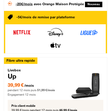
-20€/mois
avec Orange Maison Protégée
Nouveau
-5€/mois de remise par plateforme
Fibre ultra rapide
Livebox Up Fibre
Livebox
Up
39,99 € par mois pendant 12 mois puis 51,99 € par mois, Engagement 12 moi
39,99 €
/mois
pendant 12 mois puis
51,99 €/mois
Engagement 12 mois
Prix client mobile
39,99 €/mois
pendant 12 mois puis
46,99 €/mois