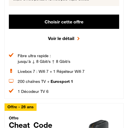
Choisir cette offre
Voir le détail
Fibre ultra rapide :
jusqu'à ↓ 8 Gbit/s ↑ 8 Gbit/s
Livebox 7 : Wifi 7 + 1 Répéteur Wifi 7
200 chaînes TV +
Eurosport 1
1 Décodeur TV 6
Offre - 26 ans
Cheat_Code Fibre_18_26
Offre
Cheat_Code