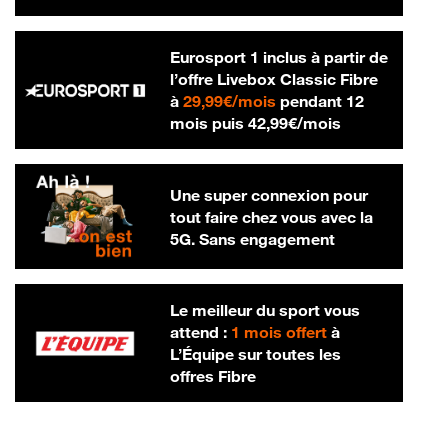
Eurosport 1 inclus à partir de
l’offre Livebox Classic Fibre
29,99 € par mois
à
29,99€/mois
pendant 12
42,99 € par m
mois puis
42,99€/mois
Une super connexion pour
tout faire chez vous avec la
5G. Sans engagement
Le meilleur du sport vous
attend :
1 mois offert
à
L’Équipe sur toutes les
offres Fibre