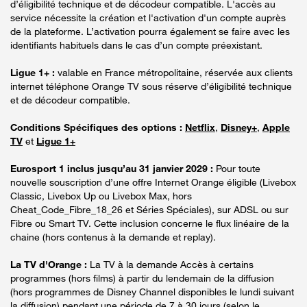
d’éligibilité technique et de décodeur compatible. L'accès au
service nécessite la création et l'activation d'un compte auprès
de la plateforme. L’activation pourra également se faire avec les
identifiants habituels dans le cas d’un compte préexistant.
Ligue 1+ :
valable en France métropolitaine, réservée aux clients
internet téléphone Orange TV sous réserve d’éligibilité technique
et de décodeur compatible.
Conditions Spécifiques des options :
Netflix
,
Disney+
,
Apple
TV
et
Ligue 1+
Eurosport 1 inclus jusqu’au 31 janvier 2029 :
Pour toute
nouvelle souscription d’une offre Internet Orange éligible (Livebox
Classic, Livebox Up ou Livebox Max, hors
Cheat_Code_Fibre_18_26 et Séries Spéciales), sur ADSL ou sur
Fibre ou Smart TV. Cette inclusion concerne le flux linéaire de la
chaine (hors contenus à la demande et replay).
La TV d'Orange :
La TV à la demande Accès à certains
programmes (hors films) à partir du lendemain de la diffusion
(hors programmes de Disney Channel disponibles le lundi suivant
la diffusion) pendant une période de 7 à 30 jours (selon le