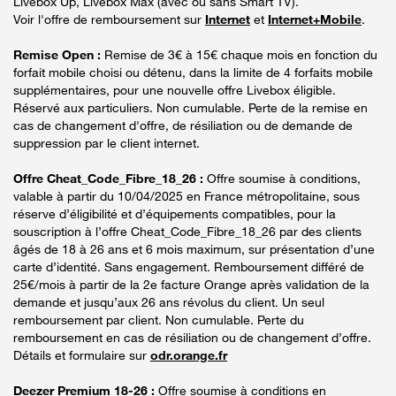
Livebox Up, Livebox Max (avec ou sans Smart TV).
Voir l'offre de remboursement sur
Internet
et
Internet+Mobile
.
Remise Open :
Remise de 3€ à 15€ chaque mois en fonction du
forfait mobile choisi ou détenu, dans la limite de 4 forfaits mobile
supplémentaires, pour une nouvelle offre Livebox éligible.
Réservé aux particuliers. Non cumulable. Perte de la remise en
cas de changement d'offre, de résiliation ou de demande de
suppression par le client internet.
Offre Cheat_Code_Fibre_18_26 :
Offre soumise à conditions,
valable à partir du 10/04/2025 en France métropolitaine, sous
réserve d’éligibilité et d’équipements compatibles, pour la
souscription à l’offre Cheat_Code_Fibre_18_26 par des clients
âgés de 18 à 26 ans et 6 mois maximum, sur présentation d’une
carte d’identité. Sans engagement. Remboursement différé de
25€/mois à partir de la 2e facture Orange après validation de la
demande et jusqu’aux 26 ans révolus du client. Un seul
remboursement par client. Non cumulable. Perte du
remboursement en cas de résiliation ou de changement d’offre.
Détails et formulaire sur
odr.orange.fr
Deezer Premium 18-26 :
Offre soumise à conditions en