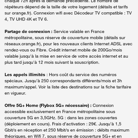
chaque 72h après la demande précédente. Le nombre de
répéteurs dépend de la taille de votre logement (détails et tarifs
sur orange.fr). Connexion wifi avec Décodeur TV compatible : TV
4, TV UHD 4K et TV 6.
Partage de connexion :
Service valable en France
métropolitaine, sous réserve de couverture mobile (détails sur
réseaux.orange.fr), pour les nouveaux clients Internet ADSL avec
rendez-vous ou Fibre. Crédit internet mobile de 200Go/mois
valable jusqu'à la mise en service de votre accès internet et au
plus tard jusqu'à 12 mois suivant la souscription.
Les appels illimités
: Hors coût du service des numéros
spéciaux. Jusqu’à 250 correspondants différents/mois et 3h
maximum/appel. Voir la liste des destinations sur la fiche tarifaire
en vigueur.
Offre 5G+ Home (Flybox 5G+ nécessaire) :
Connexion
accessible exclusivement en France métropolitaine sous
couverture 5G en 3,5GHz. 5G : dans les zones couvertes
(déploiement en cours). Frais d’activation : 29€. Jusqu’à 1,5
Gbit/s en réception et 250 Mbit/s en émission : débits maximum
théoriques, en Wifi 7, sous réserve de couverture 5G+ et en