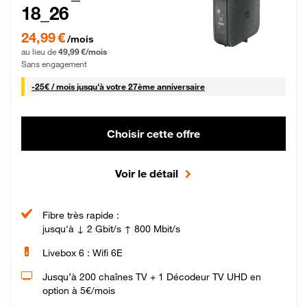
18_26
24,99 € par mois pendant 0 mois puis 49,99 € par mois, Sans engagement
24,99 €
/mois
au lieu de
49,99 €/mois
Sans engagement
25 € par mois
-
25€ / mois
jusqu'à votre 27ème anniversaire
Choisir cette offre
Voir le détail
Fibre très rapide :
jusqu'à ↓ 2 Gbit/s ↑ 800 Mbit/s
Livebox 6 : Wifi 6E
Jusqu’à 200 chaînes TV + 1 Décodeur TV UHD en
option à 5€/mois