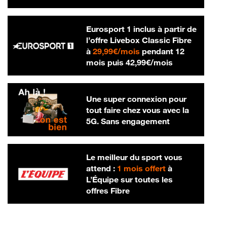
Eurosport 1 inclus à partir de
l’offre Livebox Classic Fibre
29,99 € par mois
à
29,99€/mois
pendant 12
42,99 € par m
mois puis
42,99€/mois
Une super connexion pour
tout faire chez vous avec la
5G. Sans engagement
Le meilleur du sport vous
attend :
1 mois offert
à
L’Équipe sur toutes les
offres Fibre