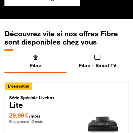
Découvrez vite si nos offres Fibre
sont disponibles chez vous
Fibre
Fibre + Smart TV
L'essentiel
Série Spéciale Livebox Lite Fibre
Série Spéciale Livebox
Lite
29,99 € par mois , Engagement 12 mois
29,99 €
/mois
Engagement 12 mois