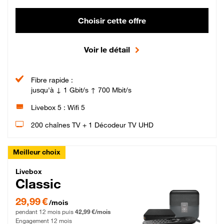
Choisir cette offre
Voir le détail
Fibre rapide :
jusqu'à ↓ 1 Gbit/s ↑ 700 Mbit/s
Livebox 5 : Wifi 5
200 chaînes TV + 1 Décodeur TV UHD
Meilleur choix
Livebox Classic Fibre
Livebox
Classic
29,99 € par mois pendant 12 mois puis 42,99 € par mois, Engagement 12 moi
29,99 €
/mois
pendant 12 mois puis
42,99 €/mois
Engagement 12 mois