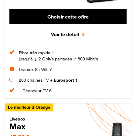
Choisir cette offre
Voir le détail
Fibre très rapide :
jusqu'à ↓ 2 Gbit/s partagés ↑ 800 Mbit/s
Livebox S : Wifi 7
200 chaînes TV +
Eurosport 1
1 Décodeur TV 6
Le meilleur d'Orange
Livebox Max Fibre
Livebox
Max
47,99 € par mois pendant 12 mois puis 57,99 € par mois, Engagement 12 moi