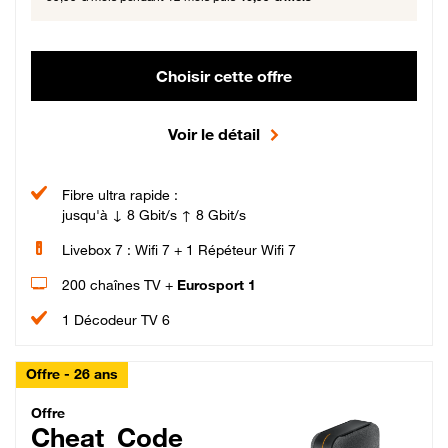
Choisir cette offre
Voir le détail
Fibre ultra rapide :
jusqu'à ↓ 8 Gbit/s ↑ 8 Gbit/s
Livebox 7 : Wifi 7 + 1 Répéteur Wifi 7
200 chaînes TV +
Eurosport 1
1 Décodeur TV 6
Offre - 26 ans
Cheat_Code Fibre_18_26
Offre
Cheat_Code