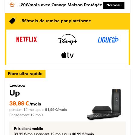
-20€/mois
avec Orange Maison Protégée
Nouveau
-5€/mois de remise par plateforme
Fibre ultra rapide
Livebox Up Fibre
Livebox
Up
39,99 € par mois pendant 12 mois puis 51,99 € par mois, Engagement 12 moi
39,99 €
/mois
pendant 12 mois puis
51,99 €/mois
Engagement 12 mois
Prix client mobile
39,99 €/mois
pendant 12 mois puis
46,99 €/mois