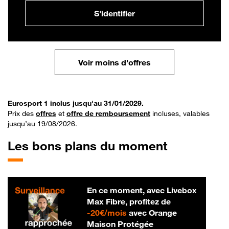
S'identifier
Voir moins d'offres
Eurosport 1 inclus jusqu'au 31/01/2029.
Prix des
offres
et
offre de remboursement
incluses, valables
jusqu’au 19/08/2026.
Les bons plans du moment
En ce moment, avec Livebox
Max Fibre, profitez de
20 € par mois
-
20€/mois
avec Orange
Maison Protégée