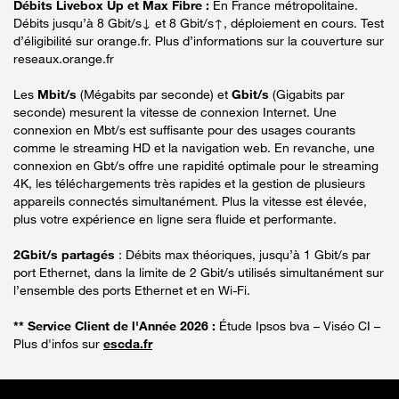
Débits Livebox Up et Max Fibre :
En France métropolitaine.
Débits jusqu’à 8 Gbit/s↓ et 8 Gbit/s↑, déploiement en cours. Test
d’éligibilité sur orange.fr. Plus d’informations sur la couverture sur
reseaux.orange.fr
Les
Mbit/s
(Mégabits par seconde) et
Gbit/s
(Gigabits par
seconde) mesurent la vitesse de connexion Internet. Une
connexion en Mbt/s est suffisante pour des usages courants
comme le streaming HD et la navigation web. En revanche, une
connexion en Gbt/s offre une rapidité optimale pour le streaming
4K, les téléchargements très rapides et la gestion de plusieurs
appareils connectés simultanément. Plus la vitesse est élevée,
plus votre expérience en ligne sera fluide et performante.
2Gbit/s partagés
: Débits max théoriques, jusqu’à 1 Gbit/s par
port Ethernet, dans la limite de 2 Gbit/s utilisés simultanément sur
l’ensemble des ports Ethernet et en Wi-Fi.
** Service Client de l'Année 2026 :
Étude Ipsos bva – Viséo CI –
Plus d'infos sur
escda.fr