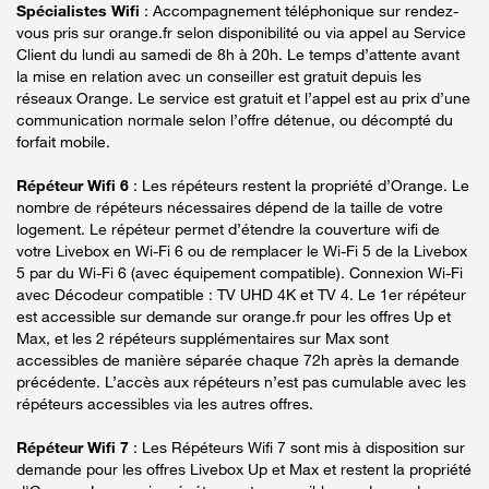
Spécialistes Wifi
: Accompagnement téléphonique sur rendez-
vous pris sur orange.fr selon disponibilité ou via appel au Service
Client du lundi au samedi de 8h à 20h. Le temps d’attente avant
la mise en relation avec un conseiller est gratuit depuis les
réseaux Orange. Le service est gratuit et l’appel est au prix d’une
communication normale selon l’offre détenue, ou décompté du
forfait mobile.
Répéteur Wifi 6
: Les répéteurs restent la propriété d’Orange. Le
nombre de répéteurs nécessaires dépend de la taille de votre
logement. Le répéteur permet d’étendre la couverture wifi de
votre Livebox en Wi-Fi 6 ou de remplacer le Wi-Fi 5 de la Livebox
5 par du Wi-Fi 6 (avec équipement compatible). Connexion Wi-Fi
avec Décodeur compatible : TV UHD 4K et TV 4. Le 1er répéteur
est accessible sur demande sur orange.fr pour les offres Up et
Max, et les 2 répéteurs supplémentaires sur Max sont
accessibles de manière séparée chaque 72h après la demande
précédente. L’accès aux répéteurs n’est pas cumulable avec les
répéteurs accessibles via les autres offres.
Répéteur Wifi 7
: Les Répéteurs Wifi 7 sont mis à disposition sur
demande pour les offres Livebox Up et Max et restent la propriété