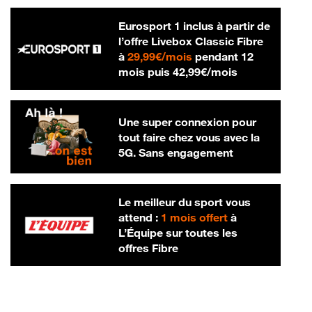
Eurosport 1 inclus à partir de
l’offre Livebox Classic Fibre
29,99 € par mois
à
29,99€/mois
pendant 12
42,99 € par m
mois puis
42,99€/mois
Une super connexion pour
tout faire chez vous avec la
5G. Sans engagement
Le meilleur du sport vous
attend :
1 mois offert
à
L’Équipe sur toutes les
offres Fibre