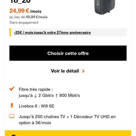
24,99 € par mois pendant 0 mois puis 49,99 € par mois, Sans engagement
24,99 €
/mois
au lieu de
49,99 €/mois
Sans engagement
25 € par mois
-
25€ / mois
jusqu'à votre 27ème anniversaire
Choisir cette offre
Voir le détail
Fibre très rapide :
jusqu'à ↓ 2 Gbit/s ↑ 800 Mbit/s
Livebox 6 : Wifi 6E
Jusqu’à 200 chaînes TV + 1 Décodeur TV UHD en
option à 5€/mois