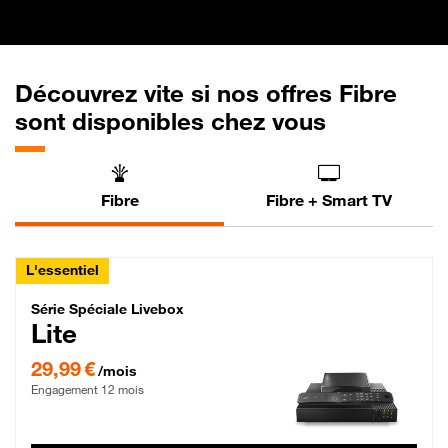
Découvrez vite si nos offres Fibre
sont disponibles chez vous
Fibre
Fibre + Smart TV
L'essentiel
Série Spéciale Livebox Lite Fibre
Série Spéciale Livebox
Lite
29,99 € par mois , Engagement 12 mois
29,99 €
/mois
Engagement 12 mois