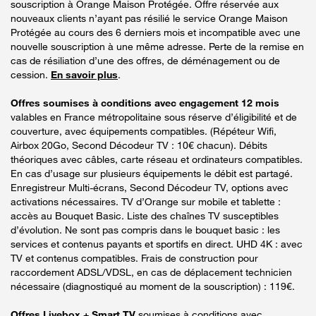
souscription à Orange Maison Protégée. Offre réservée aux
nouveaux clients n’ayant pas résilié le service Orange Maison
Protégée au cours des 6 derniers mois et incompatible avec une
nouvelle souscription à une même adresse. Perte de la remise en
cas de résiliation d’une des offres, de déménagement ou de
cession.
En savoir plus
.
Offres soumises à conditions avec engagement 12 mois
valables en France métropolitaine sous réserve d’éligibilité et de
couverture, avec équipements compatibles. (Répéteur Wifi,
Airbox 20Go, Second Décodeur TV : 10€ chacun). Débits
théoriques avec câbles, carte réseau et ordinateurs compatibles.
En cas d’usage sur plusieurs équipements le débit est partagé.
Enregistreur Multi-écrans, Second Décodeur TV, options avec
activations nécessaires. TV d’Orange sur mobile et tablette :
accès au Bouquet Basic. Liste des chaînes TV susceptibles
d’évolution. Ne sont pas compris dans le bouquet basic : les
services et contenus payants et sportifs en direct. UHD 4K : avec
TV et contenus compatibles. Frais de construction pour
raccordement ADSL/VDSL, en cas de déplacement technicien
nécessaire (diagnostiqué au moment de la souscription) : 119€.
Offres Livebox + Smart TV
soumises à conditions avec