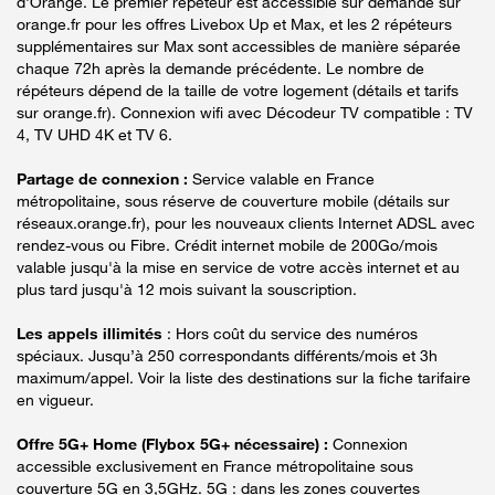
d'Orange. Le premier répéteur est accessible sur demande sur
orange.fr pour les offres Livebox Up et Max, et les 2 répéteurs
supplémentaires sur Max sont accessibles de manière séparée
chaque 72h après la demande précédente. Le nombre de
répéteurs dépend de la taille de votre logement (détails et tarifs
sur orange.fr). Connexion wifi avec Décodeur TV compatible : TV
4, TV UHD 4K et TV 6.
Partage de connexion :
Service valable en France
métropolitaine, sous réserve de couverture mobile (détails sur
réseaux.orange.fr), pour les nouveaux clients Internet ADSL avec
rendez-vous ou Fibre. Crédit internet mobile de 200Go/mois
valable jusqu'à la mise en service de votre accès internet et au
plus tard jusqu'à 12 mois suivant la souscription.
Les appels illimités
: Hors coût du service des numéros
spéciaux. Jusqu’à 250 correspondants différents/mois et 3h
maximum/appel. Voir la liste des destinations sur la fiche tarifaire
en vigueur.
Offre 5G+ Home (Flybox 5G+ nécessaire) :
Connexion
accessible exclusivement en France métropolitaine sous
couverture 5G en 3,5GHz. 5G : dans les zones couvertes