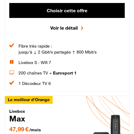
Choisir cette offre
Voir le détail
Fibre très rapide :
jusqu'à ↓ 2 Gbit/s partagés ↑ 800 Mbit/s
Livebox S : Wifi 7
200 chaînes TV +
Eurosport 1
1 Décodeur TV 6
Le meilleur d'Orange
Livebox Max Fibre
Livebox
Max
47,99 € par mois pendant 12 mois puis 57,99 € par mois, Engagement 12 moi
47,99 €
/mois