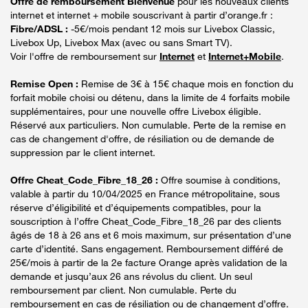
Offre de remboursement Bienvenue
pour les nouveaux clients
internet et internet + mobile souscrivant à partir d’orange.fr :
Fibre/ADSL :
-5€/mois pendant 12 mois sur Livebox Classic,
Livebox Up, Livebox Max (avec ou sans Smart TV).
Voir l'offre de remboursement sur
Internet
et
Internet+Mobile
.
Remise Open :
Remise de 3€ à 15€ chaque mois en fonction du
forfait mobile choisi ou détenu, dans la limite de 4 forfaits mobile
supplémentaires, pour une nouvelle offre Livebox éligible.
Réservé aux particuliers. Non cumulable. Perte de la remise en
cas de changement d'offre, de résiliation ou de demande de
suppression par le client internet.
Offre Cheat_Code_Fibre_18_26 :
Offre soumise à conditions,
valable à partir du 10/04/2025 en France métropolitaine, sous
réserve d’éligibilité et d’équipements compatibles, pour la
souscription à l’offre Cheat_Code_Fibre_18_26 par des clients
âgés de 18 à 26 ans et 6 mois maximum, sur présentation d’une
carte d’identité. Sans engagement. Remboursement différé de
25€/mois à partir de la 2e facture Orange après validation de la
demande et jusqu’aux 26 ans révolus du client. Un seul
remboursement par client. Non cumulable. Perte du
remboursement en cas de résiliation ou de changement d’offre.