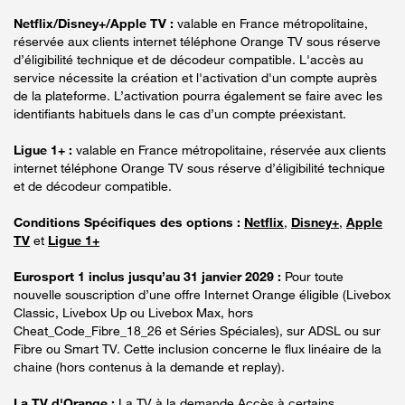
Netflix/Disney+/Apple TV :
valable en France métropolitaine,
réservée aux clients internet téléphone Orange TV sous réserve
d’éligibilité technique et de décodeur compatible. L'accès au
service nécessite la création et l'activation d'un compte auprès
de la plateforme. L’activation pourra également se faire avec les
identifiants habituels dans le cas d’un compte préexistant.
Ligue 1+ :
valable en France métropolitaine, réservée aux clients
internet téléphone Orange TV sous réserve d’éligibilité technique
et de décodeur compatible.
Conditions Spécifiques des options :
Netflix
,
Disney+
,
Apple
TV
et
Ligue 1+
Eurosport 1 inclus jusqu’au 31 janvier 2029 :
Pour toute
nouvelle souscription d’une offre Internet Orange éligible (Livebox
Classic, Livebox Up ou Livebox Max, hors
Cheat_Code_Fibre_18_26 et Séries Spéciales), sur ADSL ou sur
Fibre ou Smart TV. Cette inclusion concerne le flux linéaire de la
chaine (hors contenus à la demande et replay).
La TV d'Orange :
La TV à la demande Accès à certains