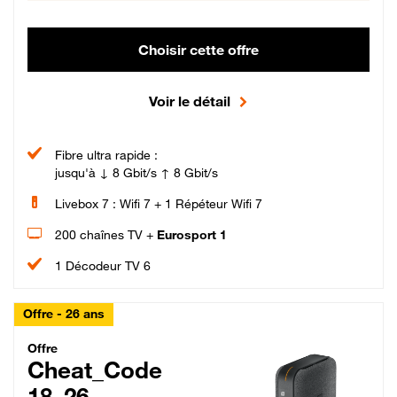
Choisir cette offre
Voir le détail
Fibre ultra rapide :
jusqu'à ↓ 8 Gbit/s ↑ 8 Gbit/s
Livebox 7 : Wifi 7 + 1 Répéteur Wifi 7
200 chaînes TV +
Eurosport 1
1 Décodeur TV 6
Offre - 26 ans
Cheat_Code Fibre_18_26
Offre
Cheat_Code
18_26