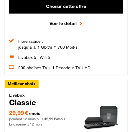
Choisir cette offre
Voir le détail
Fibre rapide :
jusqu'à ↓ 1 Gbit/s ↑ 700 Mbit/s
Livebox 5 : Wifi 5
200 chaînes TV + 1 Décodeur TV UHD
Meilleur choix
Livebox Classic Fibre
Livebox
Classic
29,99 € par mois pendant 12 mois puis 42,99 € par mois, Engagement 12 moi
29,99 €
/mois
pendant 12 mois puis
42,99 €/mois
Engagement 12 mois