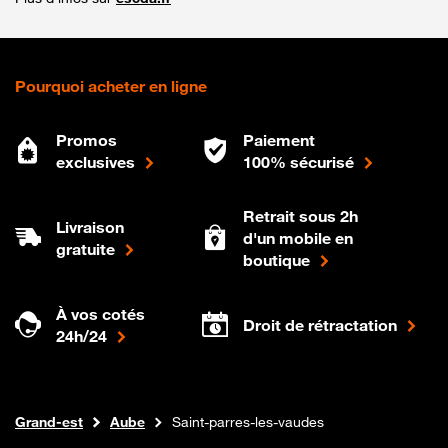
Pourquoi acheter en ligne
Promos
Paiement
exclusives
100% sécurisé
Retrait sous 2h
Livraison
d'un mobile en
gratuite
boutique
À vos cotés
Droit de rétractation
24h/24
Internet fibre
Boutique Orange
Grand-est
Aube
Saint-parres-les-vaudes