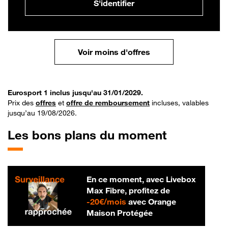
S'identifier
Voir moins d'offres
Eurosport 1 inclus jusqu'au 31/01/2029.
Prix des
offres
et
offre de remboursement
incluses, valables
jusqu’au 19/08/2026.
Les bons plans du moment
En ce moment, avec Livebox
Max Fibre, profitez de
20 € par mois
-
20€/mois
avec Orange
Maison Protégée