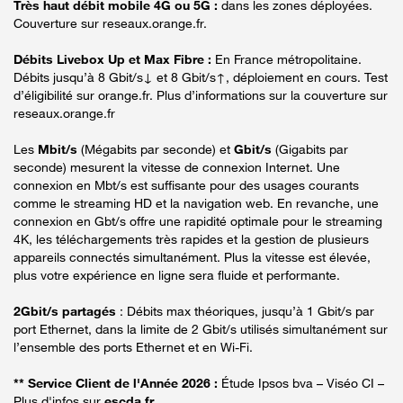
Très haut débit mobile 4G ou 5G :
dans les zones déployées.
Couverture sur reseaux.orange.fr.
Débits Livebox Up et Max Fibre :
En France métropolitaine.
Débits jusqu’à 8 Gbit/s↓ et 8 Gbit/s↑, déploiement en cours. Test
d’éligibilité sur orange.fr. Plus d’informations sur la couverture sur
reseaux.orange.fr
Les
Mbit/s
(Mégabits par seconde) et
Gbit/s
(Gigabits par
seconde) mesurent la vitesse de connexion Internet. Une
connexion en Mbt/s est suffisante pour des usages courants
comme le streaming HD et la navigation web. En revanche, une
connexion en Gbt/s offre une rapidité optimale pour le streaming
4K, les téléchargements très rapides et la gestion de plusieurs
appareils connectés simultanément. Plus la vitesse est élevée,
plus votre expérience en ligne sera fluide et performante.
2Gbit/s partagés
: Débits max théoriques, jusqu’à 1 Gbit/s par
port Ethernet, dans la limite de 2 Gbit/s utilisés simultanément sur
l’ensemble des ports Ethernet et en Wi-Fi.
** Service Client de l'Année 2026 :
Étude Ipsos bva – Viséo CI –
Plus d'infos sur
escda.fr