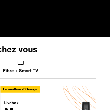
 chez vous
Fibre + Smart TV
Le meilleur d'Orange
Livebox Max Fibre
Livebox