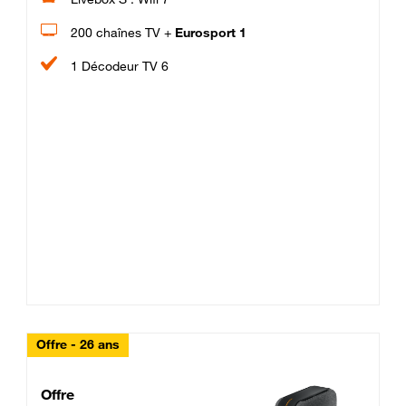
200 chaînes TV +
Eurosport 1
1 Décodeur TV 6
Offre - 26 ans
Cheat_Code Fibre_18_26
Offre