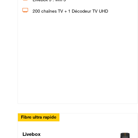
200 chaînes TV + 1 Décodeur TV UHD
Fibre ultra rapide
Livebox Up Fibre
Livebox