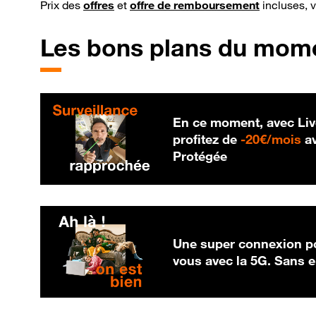
Prix des
offres
et
offre de remboursement
incluses, 
Les bons plans du mom
En ce moment, avec Liv
20
profitez de
-
20€/mois
av
Protégée
Une super connexion po
vous avec la 5G. Sans