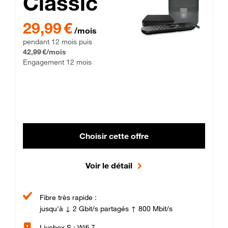
Classic
29,99 € par mois pendant 12 mois puis 42,99 € par mois, Enga
29,99 €
/mois
pendant 12 mois puis
42,99 €/mois
Engagement 12 mois
Choisir cette offre
Voir le détail
Fibre très rapide :
jusqu'à ↓ 2 Gbit/s partagés ↑ 800 Mbit/s
Livebox S : Wifi 7