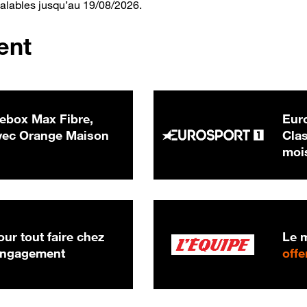
valables jusqu’au 19/08/2026.
ent
ebox Max Fibre,
Euro
 € par mois
ec Orange Maison
Clas
moi
ur tout faire chez
Le m
 engagement
offe