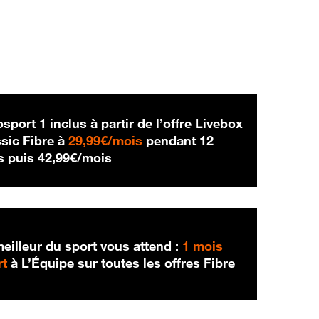
sport 1 inclus à partir de l’offre Livebox
29,99 € par mois
sic Fibre à
29,99€/mois
pendant 12
42,99 € par mois
s puis
42,99€/mois
eilleur du sport vous attend :
1 mois
rt
à L’Équipe sur toutes les offres Fibre