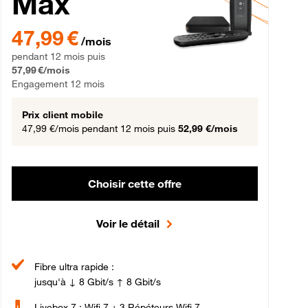
Max
gement 12 mois
47,99 € par mois pendant 12 mois puis 57,99 € par mois, Engageme
47,99 €
/mois
pendant 12 mois puis
57,99 €/mois
Engagement 12 mois
Prix client mobile
47,99 €/mois
pendant 12 mois puis
52,99 €/mois
Choisir cette offre
Voir le détail
Fibre ultra rapide :
jusqu'à ↓ 8 Gbit/s ↑ 8 Gbit/s
Livebox 7 : Wifi 7 + 3 Répéteurs Wifi 7