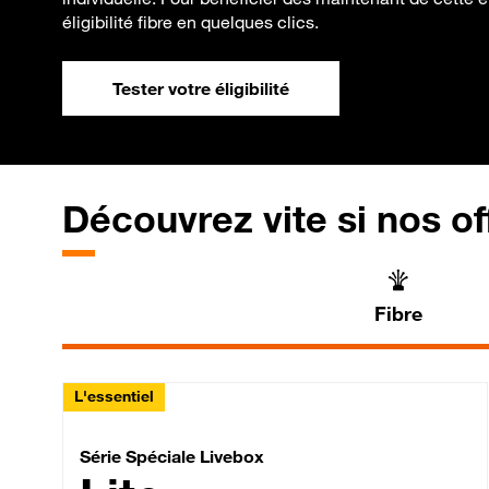
éligibilité fibre en quelques clics.
Tester votre éligibilité
Découvrez vite si nos of
Fibre
L'essentiel
Série Spéciale Livebox 
Série Spéciale Livebox