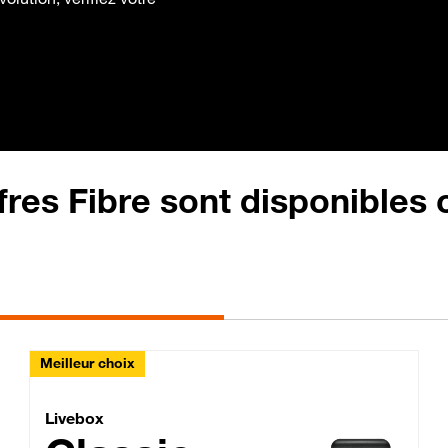
fres Fibre sont disponibles
Meilleur choix
Lite Fibre
Livebox Classic Fibre
Livebox