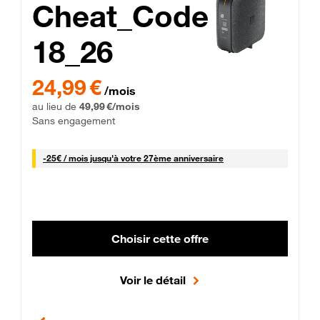
Cheat_Code
18_26
 Engagement 12 mois
24,99 € par mois pendant 0 mois puis 49,99 € par mois, Sans 
24,99 €
/mois
au lieu de
49,99 €/mois
Sans engagement
25 € par mois
-
25€ / mois
jusqu'à votre 27ème anniversaire
Choisir cette offre
Voir le détail