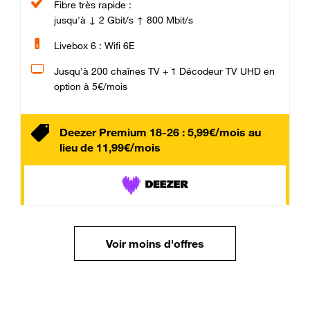
Fibre très rapide :
jusqu'à ↓ 2 Gbit/s ↑ 800 Mbit/s
Livebox 6 : Wifi 6E
Jusqu’à 200 chaînes TV + 1 Décodeur TV UHD en
option à 5€/mois
Deezer Premium 18-26 : 5,99€/mois au
lieu de 11,99€/mois
Voir moins d'offres