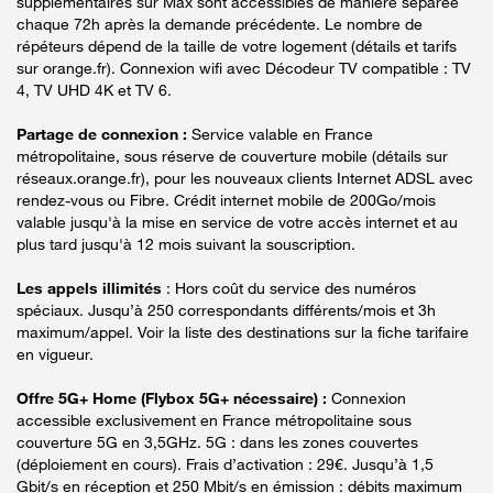
supplémentaires sur Max sont accessibles de manière séparée
chaque 72h après la demande précédente. Le nombre de
répéteurs dépend de la taille de votre logement (détails et tarifs
sur orange.fr). Connexion wifi avec Décodeur TV compatible : TV
4, TV UHD 4K et TV 6.
Partage de connexion :
Service valable en France
métropolitaine, sous réserve de couverture mobile (détails sur
réseaux.orange.fr), pour les nouveaux clients Internet ADSL avec
rendez-vous ou Fibre. Crédit internet mobile de 200Go/mois
valable jusqu'à la mise en service de votre accès internet et au
plus tard jusqu'à 12 mois suivant la souscription.
Les appels illimités
: Hors coût du service des numéros
spéciaux. Jusqu’à 250 correspondants différents/mois et 3h
maximum/appel. Voir la liste des destinations sur la fiche tarifaire
en vigueur.
Offre 5G+ Home (Flybox 5G+ nécessaire) :
Connexion
accessible exclusivement en France métropolitaine sous
couverture 5G en 3,5GHz. 5G : dans les zones couvertes
(déploiement en cours). Frais d’activation : 29€. Jusqu’à 1,5
Gbit/s en réception et 250 Mbit/s en émission : débits maximum