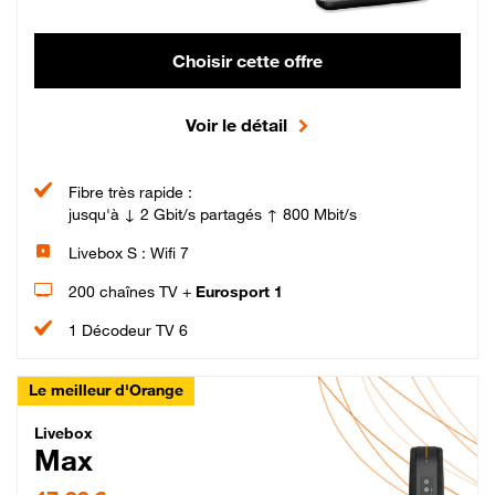
Choisir cette offre
Voir le détail
Fibre très rapide :
jusqu'à ↓ 2 Gbit/s partagés ↑ 800 Mbit/s
Livebox S : Wifi 7
200 chaînes TV +
Eurosport 1
1 Décodeur TV 6
Le meilleur d'Orange
Livebox Max Fibre
Livebox
Max
47,99 € par mois pendant 12 mois puis 57,99 € par mois, Engagement 12 moi