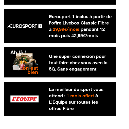
Eurosport 1 inclus à partir de
l’offre Livebox Classic Fibre
29,99 € par mois
à
29,99€/mois
pendant 12
42,99 € par m
mois puis
42,99€/mois
Une super connexion pour
tout faire chez vous avec la
5G. Sans engagement
Le meilleur du sport vous
attend :
1 mois offert
à
L’Équipe sur toutes les
offres Fibre