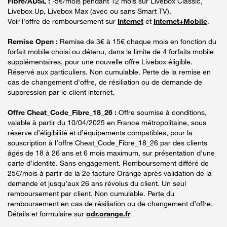
Fibre/ADSL :
-5€/mois pendant 12 mois sur Livebox Classic,
Livebox Up, Livebox Max (avec ou sans Smart TV).
Voir l'offre de remboursement sur
Internet
et
Internet+Mobile
.
Remise Open :
Remise de 3€ à 15€ chaque mois en fonction du
forfait mobile choisi ou détenu, dans la limite de 4 forfaits mobile
supplémentaires, pour une nouvelle offre Livebox éligible.
Réservé aux particuliers. Non cumulable. Perte de la remise en
cas de changement d'offre, de résiliation ou de demande de
suppression par le client internet.
Offre Cheat_Code_Fibre_18_26 :
Offre soumise à conditions,
valable à partir du 10/04/2025 en France métropolitaine, sous
réserve d’éligibilité et d’équipements compatibles, pour la
souscription à l’offre Cheat_Code_Fibre_18_26 par des clients
âgés de 18 à 26 ans et 6 mois maximum, sur présentation d’une
carte d’identité. Sans engagement. Remboursement différé de
25€/mois à partir de la 2e facture Orange après validation de la
demande et jusqu’aux 26 ans révolus du client. Un seul
remboursement par client. Non cumulable. Perte du
remboursement en cas de résiliation ou de changement d’offre.
Détails et formulaire sur
odr.orange.fr