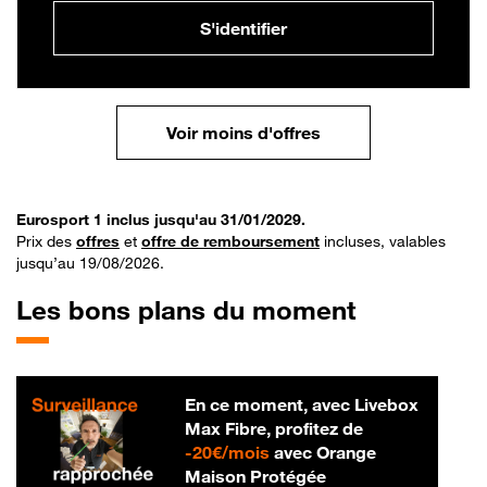
S'identifier
Voir moins d'offres
Eurosport 1 inclus jusqu'au 31/01/2029.
Prix des
offres
et
offre de remboursement
incluses, valables
jusqu’au 19/08/2026.
Les bons plans du moment
En ce moment, avec Livebox
Max Fibre, profitez de
20 € par mois
-
20€/mois
avec Orange
Maison Protégée