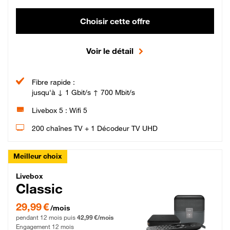
Choisir cette offre
Voir le détail
Fibre rapide :
jusqu'à ↓ 1 Gbit/s ↑ 700 Mbit/s
Livebox 5 : Wifi 5
200 chaînes TV + 1 Décodeur TV UHD
Meilleur choix
Livebox Classic Fibre
Livebox
Classic
29,99 € par mois pendant 12 mois puis 42,99 € par mois, Engagement 12 moi
29,99 €
/mois
pendant 12 mois puis
42,99 €/mois
Engagement 12 mois