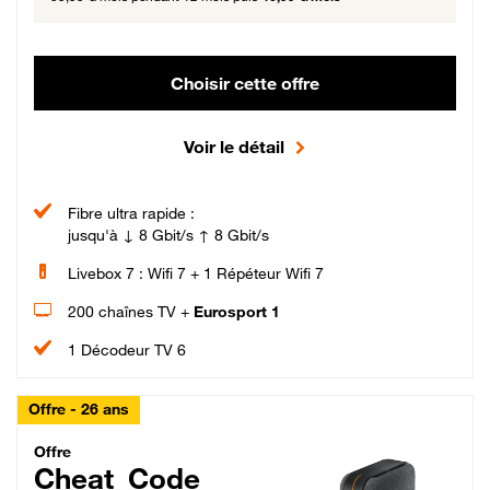
Choisir cette offre
Voir le détail
Fibre ultra rapide :
jusqu'à ↓ 8 Gbit/s ↑ 8 Gbit/s
Livebox 7 : Wifi 7 + 1 Répéteur Wifi 7
200 chaînes TV +
Eurosport 1
1 Décodeur TV 6
Offre - 26 ans
Cheat_Code Fibre_18_26
Offre
Cheat_Code