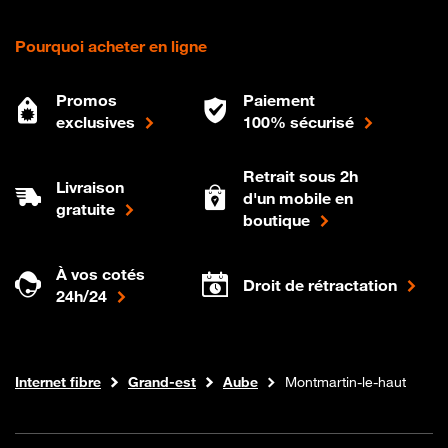
Pourquoi acheter en ligne
Promos
Paiement
exclusives
100% sécurisé
Retrait sous 2h
Livraison
d'un mobile en
gratuite
boutique
À vos cotés
Droit de rétractation
24h/24
Boutique Orange
Internet fibre
Grand-est
Aube
Montmartin-le-haut