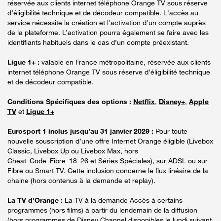
réservée aux clients internet téléphone Orange TV sous réserve
d’éligibilité technique et de décodeur compatible. L'accès au
service nécessite la création et l'activation d'un compte auprès
de la plateforme. L’activation pourra également se faire avec les
identifiants habituels dans le cas d’un compte préexistant.
Ligue 1+ :
valable en France métropolitaine, réservée aux clients
internet téléphone Orange TV sous réserve d’éligibilité technique
et de décodeur compatible.
Conditions Spécifiques des options :
Netflix
,
Disney+
,
Apple
TV
et
Ligue 1+
Eurosport 1 inclus jusqu’au 31 janvier 2029 :
Pour toute
nouvelle souscription d’une offre Internet Orange éligible (Livebox
Classic, Livebox Up ou Livebox Max, hors
Cheat_Code_Fibre_18_26 et Séries Spéciales), sur ADSL ou sur
Fibre ou Smart TV. Cette inclusion concerne le flux linéaire de la
chaine (hors contenus à la demande et replay).
La TV d'Orange :
La TV à la demande Accès à certains
programmes (hors films) à partir du lendemain de la diffusion
(hors programmes de Disney Channel disponibles le lundi suivant