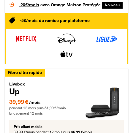
-20€/mois
avec Orange Maison Protégée
Nouveau
-5€/mois de remise par plateforme
Fibre ultra rapide
Livebox Up Fibre
Livebox
Up
39,99 € par mois pendant 12 mois puis 51,99 € par mois, Engagement 12 moi
39,99 €
/mois
pendant 12 mois puis
51,99 €/mois
Engagement 12 mois
Prix client mobile
39,99 €/mois
pendant 12 mois puis
46,99 €/mois