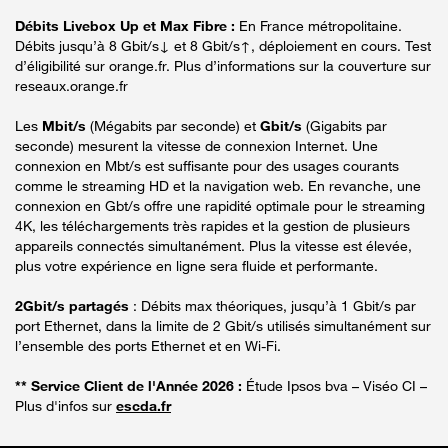
Débits Livebox Up et Max Fibre :
En France métropolitaine.
Débits jusqu’à 8 Gbit/s↓ et 8 Gbit/s↑, déploiement en cours. Test
d’éligibilité sur orange.fr. Plus d’informations sur la couverture sur
reseaux.orange.fr
Les
Mbit/s
(Mégabits par seconde) et
Gbit/s
(Gigabits par
seconde) mesurent la vitesse de connexion Internet. Une
connexion en Mbt/s est suffisante pour des usages courants
comme le streaming HD et la navigation web. En revanche, une
connexion en Gbt/s offre une rapidité optimale pour le streaming
4K, les téléchargements très rapides et la gestion de plusieurs
appareils connectés simultanément. Plus la vitesse est élevée,
plus votre expérience en ligne sera fluide et performante.
2Gbit/s partagés
: Débits max théoriques, jusqu’à 1 Gbit/s par
port Ethernet, dans la limite de 2 Gbit/s utilisés simultanément sur
l’ensemble des ports Ethernet et en Wi-Fi.
** Service Client de l'Année 2026 :
Étude Ipsos bva – Viséo CI –
Plus d'infos sur
escda.fr