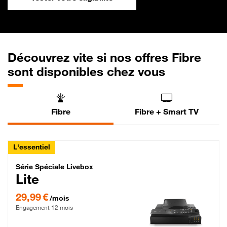
Découvrez vite si nos offres Fibre
sont disponibles chez vous
Fibre
Fibre + Smart TV
L'essentiel
Série Spéciale Livebox Lite Fibre
Série Spéciale Livebox
Lite
29,99 € par mois , Engagement 12 mois
29,99 €
/mois
Engagement 12 mois