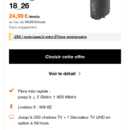
18_26
24,99 € par mois pendant 0 mois puis 49,99 € par mois, Sans engagement
24,99 €
/mois
au lieu de
49,99 €/mois
Sans engagement
25 € par mois
-
25€ / mois
jusqu'à votre 27ème anniversaire
Choisir cette offre
Voir le détail
Fibre très rapide :
jusqu'à ↓ 2 Gbit/s ↑ 800 Mbit/s
Livebox 6 : Wifi 6E
Jusqu’à 200 chaînes TV + 1 Décodeur TV UHD en
option à 5€/mois