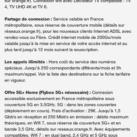
sur orange.fr). Connexion wifi avec Décodeur TV compatible : TV
4, TV UHD 4K et TV 6.
Partage de connexion :
Service valable en France
métropolitaine, sous réserve de couverture mobile (détails sur
réseaux.orange.fr), pour les nouveaux clients Internet ADSL avec
rendez-vous ou Fibre. Crédit internet mobile de 200Go/mois
valable jusqu'à la mise en service de votre accès internet et au
plus tard jusqu'à 12 mois suivant la souscription.
Les appels illimités
: Hors coût du service des numéros
spéciaux. Jusqu’à 250 correspondants différents/mois et 3h
maximum/appel. Voir la liste des destinations sur la fiche tarifaire
en vigueur.
Offre 5G+ Home (Flybox 5G+ nécessaire) :
Connexion
accessible exclusivement en France métropolitaine sous
couverture 5G en 3,5GHz. 5G : dans les zones couvertes
(déploiement en cours). Frais d’activation : 29€. Jusqu’à 1,5
Gbit/s en réception et 250 Mbit/s en émission : débits maximum
théoriques, en Wifi 7, sous réserve de couverture 5G+ et en
bande 3,5 GHz, détails sur reseaux.orange.fr. Avec équipements
compatibles. Wifi 7 : en dual band, 2,4 GHz et 5 GHz sous