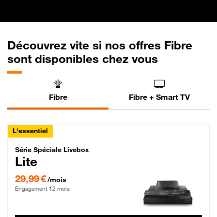
Découvrez vite si nos offres Fibre
sont disponibles chez vous
Fibre
Fibre + Smart TV
L'essentiel
Série Spéciale Livebox Lite Fibre
Série Spéciale Livebox
Lite
29,99 € par mois , Engagement 12 mois
29,99 €
/mois
Engagement 12 mois