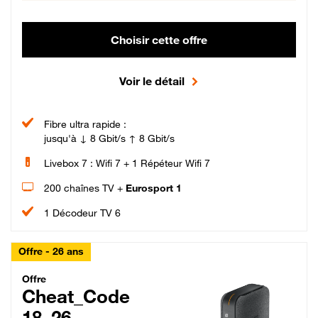
Choisir cette offre
Voir le détail
Fibre ultra rapide :
jusqu'à ↓ 8 Gbit/s ↑ 8 Gbit/s
Livebox 7 : Wifi 7 + 1 Répéteur Wifi 7
200 chaînes TV +
Eurosport 1
1 Décodeur TV 6
Offre - 26 ans
Cheat_Code Fibre_18_26
Offre
Cheat_Code
18_26