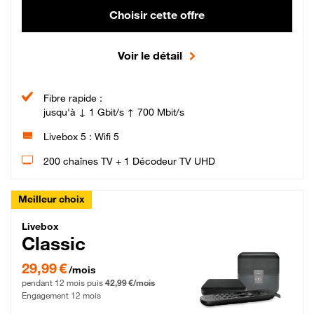
Choisir cette offre
Voir le détail
Fibre rapide :
jusqu'à ↓ 1 Gbit/s ↑ 700 Mbit/s
Livebox 5 : Wifi 5
200 chaînes TV + 1 Décodeur TV UHD
Meilleur choix
Livebox Classic Fibre
Livebox
Classic
29,99 € par mois pendant 12 mois puis 42,99 € par mois, Engagement 12 moi
29,99 €
/mois
pendant 12 mois puis
42,99 €/mois
Engagement 12 mois