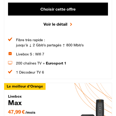
Choisir cette offre
Voir le détail
Fibre très rapide :
jusqu'à ↓ 2 Gbit/s partagés ↑ 800 Mbit/s
Livebox S : Wifi 7
200 chaînes TV +
Eurosport 1
1 Décodeur TV 6
Le meilleur d'Orange
Livebox Max Fibre
Livebox
Max
47,99 € par mois pendant 12 mois puis 57,99 € par mois, Engagement 12 moi
47,99 €
/mois