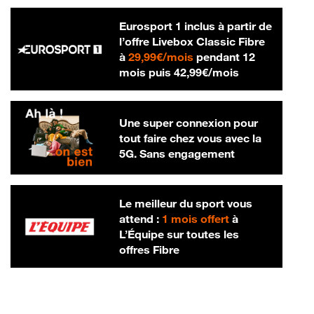
Eurosport 1 inclus à partir de
l’offre Livebox Classic Fibre
29,99 € par mois
à
29,99€/mois
pendant 12
42,99 € par m
mois puis
42,99€/mois
Une super connexion pour
tout faire chez vous avec la
5G. Sans engagement
Le meilleur du sport vous
attend :
1 mois offert
à
L’Équipe sur toutes les
offres Fibre