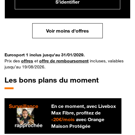
S'identifier
Voir moins d'offres
Eurosport 1 inclus jusqu'au 31/01/2029.
Prix des
offres
et
offre de remboursement
incluses, valables
jusqu’au 19/08/2026.
Les bons plans du moment
En ce moment, avec Livebox
Max Fibre, profitez de
20 € par mois
-
20€/mois
avec Orange
Maison Protégée