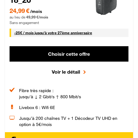
24,99 € par mois pendant 0 mois puis 49,99 € par mois, Sans engagement
24,99 €
/mois
au lieu de
49,99 €/mois
Sans engagement
25 € par mois
-
25€ / mois
jusqu'à votre 27ème anniversaire
Choisir cette offre
Voir le détail
Fibre très rapide :
jusqu'à ↓ 2 Gbit/s ↑ 800 Mbit/s
Livebox 6 : Wifi 6E
Jusqu’à 200 chaînes TV + 1 Décodeur TV UHD en
option à 5€/mois