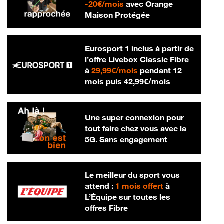
20 € par mois
-
20€/mois
avec Orange
Maison Protégée
Eurosport 1 inclus à partir de
l’offre Livebox Classic Fibre
29,99 € par mois
à
29,99€/mois
pendant 12
42,99 € par m
mois puis
42,99€/mois
Une super connexion pour
tout faire chez vous avec la
5G. Sans engagement
Le meilleur du sport vous
attend :
1 mois offert
à
L’Équipe sur toutes les
offres Fibre