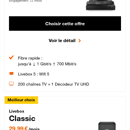
Engagement 12 mois
Choisir cette offre
Voir le détail
Fibre rapide :
jusqu'à ↓ 1 Gbit/s ↑ 700 Mbit/s
Livebox 5 : Wifi 5
200 chaînes TV + 1 Décodeur TV UHD
Meilleur choix
Livebox Classic Fibre
Livebox
Classic
29,99 € par mois pendant 12 mois puis 42,99 € par mois, Engagement 12 moi
29,99 €
/mois