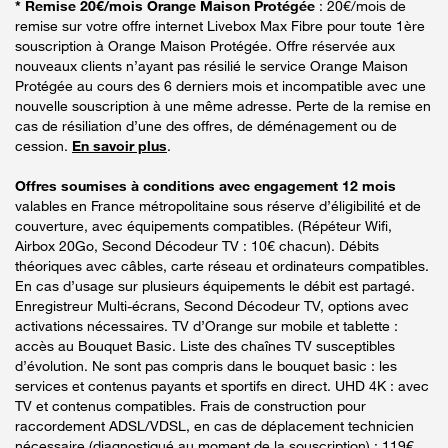
* Remise 20€/mois Orange Maison Protégée
: 20€/mois de
remise sur votre offre internet Livebox Max Fibre pour toute 1ère
souscription à Orange Maison Protégée. Offre réservée aux
nouveaux clients n’ayant pas résilié le service Orange Maison
Protégée au cours des 6 derniers mois et incompatible avec une
nouvelle souscription à une même adresse. Perte de la remise en
cas de résiliation d’une des offres, de déménagement ou de
cession.
En savoir plus
.
Offres soumises à conditions avec engagement 12 mois
valables en France métropolitaine sous réserve d’éligibilité et de
couverture, avec équipements compatibles. (Répéteur Wifi,
Airbox 20Go, Second Décodeur TV : 10€ chacun). Débits
théoriques avec câbles, carte réseau et ordinateurs compatibles.
En cas d’usage sur plusieurs équipements le débit est partagé.
Enregistreur Multi-écrans, Second Décodeur TV, options avec
activations nécessaires. TV d’Orange sur mobile et tablette :
accès au Bouquet Basic. Liste des chaînes TV susceptibles
d’évolution. Ne sont pas compris dans le bouquet basic : les
services et contenus payants et sportifs en direct. UHD 4K : avec
TV et contenus compatibles. Frais de construction pour
raccordement ADSL/VDSL, en cas de déplacement technicien
nécessaire (diagnostiqué au moment de la souscription) : 119€.