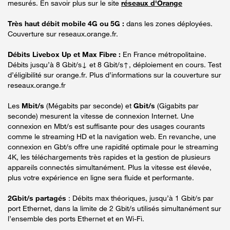
mesurés. En savoir plus sur le site
réseaux d'Orange
Très haut débit mobile 4G ou 5G :
dans les zones déployées.
Couverture sur reseaux.orange.fr.
Débits Livebox Up et Max Fibre :
En France métropolitaine.
Débits jusqu’à 8 Gbit/s↓ et 8 Gbit/s↑, déploiement en cours. Test
d’éligibilité sur orange.fr. Plus d’informations sur la couverture sur
reseaux.orange.fr
Les
Mbit/s
(Mégabits par seconde) et
Gbit/s
(Gigabits par
seconde) mesurent la vitesse de connexion Internet. Une
connexion en Mbt/s est suffisante pour des usages courants
comme le streaming HD et la navigation web. En revanche, une
connexion en Gbt/s offre une rapidité optimale pour le streaming
4K, les téléchargements très rapides et la gestion de plusieurs
appareils connectés simultanément. Plus la vitesse est élevée,
plus votre expérience en ligne sera fluide et performante.
2Gbit/s partagés
: Débits max théoriques, jusqu’à 1 Gbit/s par
port Ethernet, dans la limite de 2 Gbit/s utilisés simultanément sur
l’ensemble des ports Ethernet et en Wi-Fi.