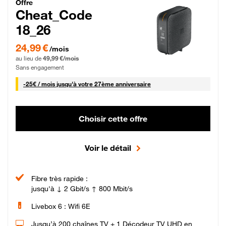
Cheat_Code Fibre_18_26
Offre
Cheat_Code
18_26
24,99 € par mois pendant 0 mois puis 49,99 € par mois, Sans engagement
24,99 €
/mois
au lieu de
49,99 €/mois
Sans engagement
25 € par mois
-
25€ / mois
jusqu'à votre 27ème anniversaire
Choisir cette offre
Voir le détail
Fibre très rapide :
jusqu'à ↓ 2 Gbit/s ↑ 800 Mbit/s
Livebox 6 : Wifi 6E
Jusqu’à 200 chaînes TV + 1 Décodeur TV UHD en