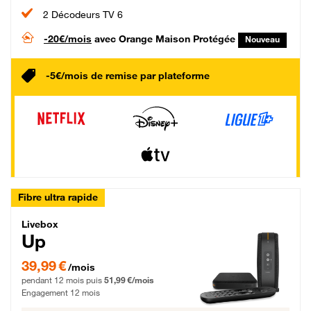
2 Décodeurs TV 6
-20€/mois
avec Orange Maison Protégée
Nouveau
-5€/mois de remise par plateforme
Fibre ultra rapide
Livebox Up Fibre
Livebox
Up
39,99 € par mois pendant 12 mois puis 51,99 € par mois, Engagement 12 moi
39,99 €
/mois
pendant 12 mois puis
51,99 €/mois
Engagement 12 mois