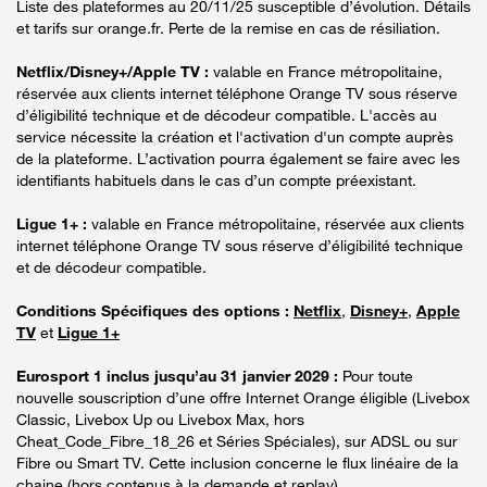
Liste des plateformes au 20/11/25 susceptible d’évolution. Détails
et tarifs sur orange.fr. Perte de la remise en cas de résiliation.
Netflix/Disney+/Apple TV :
valable en France métropolitaine,
réservée aux clients internet téléphone Orange TV sous réserve
d’éligibilité technique et de décodeur compatible. L'accès au
service nécessite la création et l'activation d'un compte auprès
de la plateforme. L’activation pourra également se faire avec les
identifiants habituels dans le cas d’un compte préexistant.
Ligue 1+ :
valable en France métropolitaine, réservée aux clients
internet téléphone Orange TV sous réserve d’éligibilité technique
et de décodeur compatible.
Conditions Spécifiques des options :
Netflix
,
Disney+
,
Apple
TV
et
Ligue 1+
Eurosport 1 inclus jusqu’au 31 janvier 2029 :
Pour toute
nouvelle souscription d’une offre Internet Orange éligible (Livebox
Classic, Livebox Up ou Livebox Max, hors
Cheat_Code_Fibre_18_26 et Séries Spéciales), sur ADSL ou sur
Fibre ou Smart TV. Cette inclusion concerne le flux linéaire de la
chaine (hors contenus à la demande et replay).