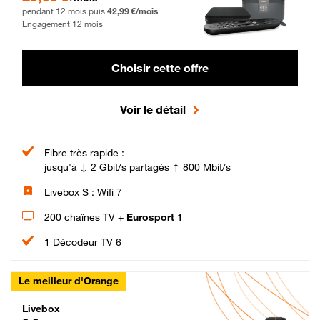
pendant 12 mois puis
42,99 €/mois
Engagement 12 mois
Choisir cette offre
Voir le détail
Fibre très rapide :
jusqu'à ↓ 2 Gbit/s partagés ↑ 800 Mbit/s
Livebox S : Wifi 7
200 chaînes TV +
Eurosport 1
1 Décodeur TV 6
Le meilleur d'Orange
Livebox Max Fibre
Livebox