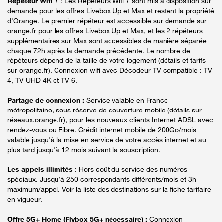
Répéteur Wifi 7
: Les Répéteurs Wifi 7 sont mis à disposition sur
demande pour les offres Livebox Up et Max et restent la propriété
d'Orange. Le premier répéteur est accessible sur demande sur
orange.fr pour les offres Livebox Up et Max, et les 2 répéteurs
supplémentaires sur Max sont accessibles de manière séparée
chaque 72h après la demande précédente. Le nombre de
répéteurs dépend de la taille de votre logement (détails et tarifs
sur orange.fr). Connexion wifi avec Décodeur TV compatible : TV
4, TV UHD 4K et TV 6.
Partage de connexion :
Service valable en France
métropolitaine, sous réserve de couverture mobile (détails sur
réseaux.orange.fr), pour les nouveaux clients Internet ADSL avec
rendez-vous ou Fibre. Crédit internet mobile de 200Go/mois
valable jusqu'à la mise en service de votre accès internet et au
plus tard jusqu'à 12 mois suivant la souscription.
Les appels illimités
: Hors coût du service des numéros
spéciaux. Jusqu’à 250 correspondants différents/mois et 3h
maximum/appel. Voir la liste des destinations sur la fiche tarifaire
en vigueur.
Offre 5G+ Home (Flybox 5G+ nécessaire) :
Connexion