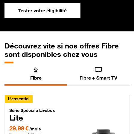
Tester votre éligibilité
Découvrez vite si nos offres Fibre
sont disponibles chez vous
Fibre
Fibre + Smart TV
L'essentiel
Série Spéciale Livebox Lite Fibre
Série Spéciale Livebox
Lite
29,99 € par mois , Engagement 12 mois
29,99 €
/mois