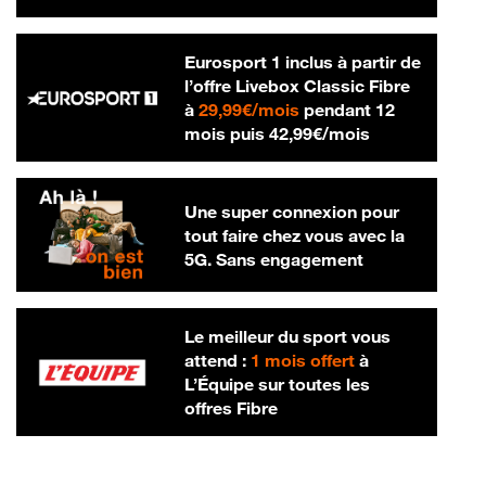
Eurosport 1 inclus à partir de
l’offre Livebox Classic Fibre
29,99 € par mois
à
29,99€/mois
pendant 12
42,99 € par m
mois puis
42,99€/mois
Une super connexion pour
tout faire chez vous avec la
5G. Sans engagement
Le meilleur du sport vous
attend :
1 mois offert
à
L’Équipe sur toutes les
offres Fibre