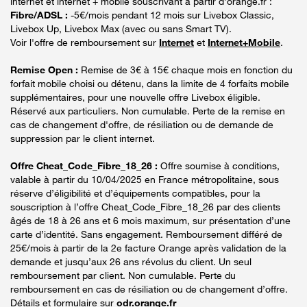
internet et internet + mobile souscrivant à partir d’orange.fr :
Fibre/ADSL :
-5€/mois pendant 12 mois sur Livebox Classic,
Livebox Up, Livebox Max (avec ou sans Smart TV).
Voir l'offre de remboursement sur
Internet
et
Internet+Mobile
.
Remise Open :
Remise de 3€ à 15€ chaque mois en fonction du
forfait mobile choisi ou détenu, dans la limite de 4 forfaits mobile
supplémentaires, pour une nouvelle offre Livebox éligible.
Réservé aux particuliers. Non cumulable. Perte de la remise en
cas de changement d'offre, de résiliation ou de demande de
suppression par le client internet.
Offre Cheat_Code_Fibre_18_26 :
Offre soumise à conditions,
valable à partir du 10/04/2025 en France métropolitaine, sous
réserve d’éligibilité et d’équipements compatibles, pour la
souscription à l’offre Cheat_Code_Fibre_18_26 par des clients
âgés de 18 à 26 ans et 6 mois maximum, sur présentation d’une
carte d’identité. Sans engagement. Remboursement différé de
25€/mois à partir de la 2e facture Orange après validation de la
demande et jusqu’aux 26 ans révolus du client. Un seul
remboursement par client. Non cumulable. Perte du
remboursement en cas de résiliation ou de changement d’offre.
Détails et formulaire sur
odr.orange.fr