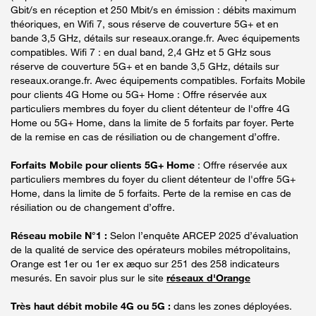
Gbit/s en réception et 250 Mbit/s en émission : débits maximum
théoriques, en Wifi 7, sous réserve de couverture 5G+ et en
bande 3,5 GHz, détails sur reseaux.orange.fr. Avec équipements
compatibles. Wifi 7 : en dual band, 2,4 GHz et 5 GHz sous
réserve de couverture 5G+ et en bande 3,5 GHz, détails sur
reseaux.orange.fr. Avec équipements compatibles. Forfaits Mobile
pour clients 4G Home ou 5G+ Home : Offre réservée aux
particuliers membres du foyer du client détenteur de l'offre 4G
Home ou 5G+ Home, dans la limite de 5 forfaits par foyer. Perte
de la remise en cas de résiliation ou de changement d’offre.
Forfaits Mobile pour clients 5G+ Home
: Offre réservée aux
particuliers membres du foyer du client détenteur de l'offre 5G+
Home, dans la limite de 5 forfaits. Perte de la remise en cas de
résiliation ou de changement d’offre.
Réseau mobile N°1 :
Selon l’enquête ARCEP 2025 d’évaluation
de la qualité de service des opérateurs mobiles métropolitains,
Orange est 1er ou 1er ex æquo sur 251 des 258 indicateurs
mesurés. En savoir plus sur le site
réseaux d'Orange
Très haut débit mobile 4G ou 5G :
dans les zones déployées.