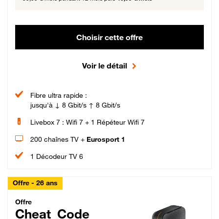
Choisir cette offre
Voir le détail
Fibre ultra rapide :
jusqu'à ↓ 8 Gbit/s ↑ 8 Gbit/s
Livebox 7 : Wifi 7 + 1 Répéteur Wifi 7
200 chaînes TV +
Eurosport 1
1 Décodeur TV 6
Offre - 26 ans
Cheat_Code Fibre_18_26
Offre
Cheat_Code