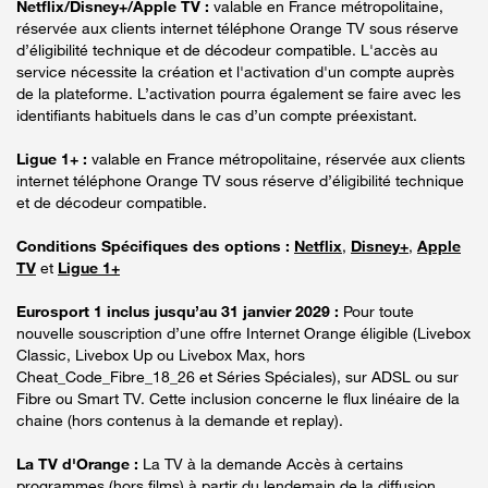
Netflix/Disney+/Apple TV :
valable en France métropolitaine,
réservée aux clients internet téléphone Orange TV sous réserve
d’éligibilité technique et de décodeur compatible. L'accès au
service nécessite la création et l'activation d'un compte auprès
de la plateforme. L’activation pourra également se faire avec les
identifiants habituels dans le cas d’un compte préexistant.
Ligue 1+ :
valable en France métropolitaine, réservée aux clients
internet téléphone Orange TV sous réserve d’éligibilité technique
et de décodeur compatible.
Conditions Spécifiques des options :
Netflix
,
Disney+
,
Apple
TV
et
Ligue 1+
Eurosport 1 inclus jusqu’au 31 janvier 2029 :
Pour toute
nouvelle souscription d’une offre Internet Orange éligible (Livebox
Classic, Livebox Up ou Livebox Max, hors
Cheat_Code_Fibre_18_26 et Séries Spéciales), sur ADSL ou sur
Fibre ou Smart TV. Cette inclusion concerne le flux linéaire de la
chaine (hors contenus à la demande et replay).
La TV d'Orange :
La TV à la demande Accès à certains
programmes (hors films) à partir du lendemain de la diffusion