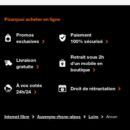
Pourquoi acheter en ligne
Promos
Paiement
exclusives
100% sécurisé
Retrait sous 2h
Livraison
d'un mobile en
gratuite
boutique
À vos cotés
Droit de rétractation
24h/24
Boutique Orange
Internet fibre
Auvergne-rhone-alpes
Loire
Arcon