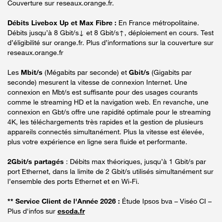
Couverture sur reseaux.orange.fr.
Débits Livebox Up et Max Fibre :
En France métropolitaine.
Débits jusqu’à 8 Gbit/s↓ et 8 Gbit/s↑, déploiement en cours. Test
d’éligibilité sur orange.fr. Plus d’informations sur la couverture sur
reseaux.orange.fr
Les
Mbit/s
(Mégabits par seconde) et
Gbit/s
(Gigabits par
seconde) mesurent la vitesse de connexion Internet. Une
connexion en Mbt/s est suffisante pour des usages courants
comme le streaming HD et la navigation web. En revanche, une
connexion en Gbt/s offre une rapidité optimale pour le streaming
4K, les téléchargements très rapides et la gestion de plusieurs
appareils connectés simultanément. Plus la vitesse est élevée,
plus votre expérience en ligne sera fluide et performante.
2Gbit/s partagés
: Débits max théoriques, jusqu’à 1 Gbit/s par
port Ethernet, dans la limite de 2 Gbit/s utilisés simultanément sur
l’ensemble des ports Ethernet et en Wi-Fi.
** Service Client de l'Année 2026 :
Étude Ipsos bva – Viséo CI –
Plus d'infos sur
escda.fr