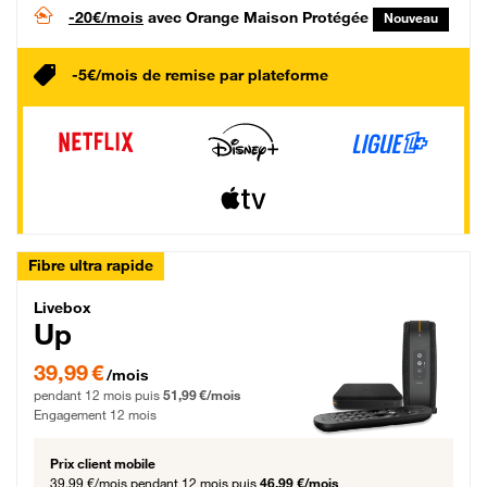
-20€/mois
avec Orange Maison Protégée
Nouveau
-5€/mois de remise par plateforme
Fibre ultra rapide
Livebox Up Fibre
Livebox
Up
39,99 € par mois pendant 12 mois puis 51,99 € par mois, Engagement 12 moi
39,99 €
/mois
pendant 12 mois puis
51,99 €/mois
Engagement 12 mois
Prix client mobile
39,99 €/mois
pendant 12 mois puis
46,99 €/mois