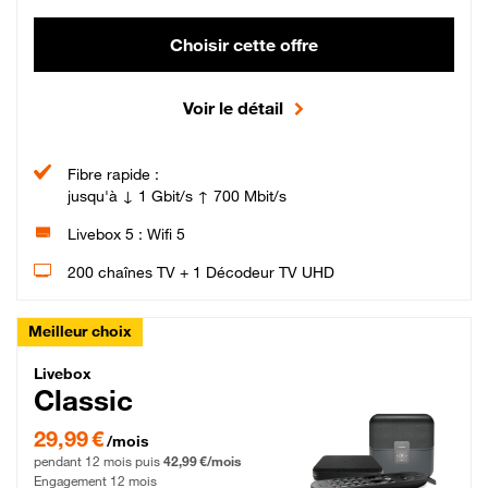
Choisir cette offre
Voir le détail
Fibre rapide :
jusqu'à ↓ 1 Gbit/s ↑ 700 Mbit/s
Livebox 5 : Wifi 5
200 chaînes TV + 1 Décodeur TV UHD
Meilleur choix
Livebox Classic Fibre
Livebox
Classic
29,99 € par mois pendant 12 mois puis 42,99 € par mois, Engagement 12 moi
29,99 €
/mois
pendant 12 mois puis
42,99 €/mois
Engagement 12 mois