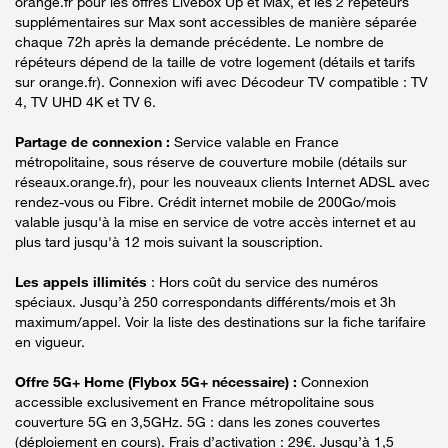
orange.fr pour les offres Livebox Up et Max, et les 2 répéteurs
supplémentaires sur Max sont accessibles de manière séparée
chaque 72h après la demande précédente. Le nombre de
répéteurs dépend de la taille de votre logement (détails et tarifs
sur orange.fr). Connexion wifi avec Décodeur TV compatible : TV
4, TV UHD 4K et TV 6.
Partage de connexion :
Service valable en France
métropolitaine, sous réserve de couverture mobile (détails sur
réseaux.orange.fr), pour les nouveaux clients Internet ADSL avec
rendez-vous ou Fibre. Crédit internet mobile de 200Go/mois
valable jusqu'à la mise en service de votre accès internet et au
plus tard jusqu'à 12 mois suivant la souscription.
Les appels illimités
: Hors coût du service des numéros
spéciaux. Jusqu’à 250 correspondants différents/mois et 3h
maximum/appel. Voir la liste des destinations sur la fiche tarifaire
en vigueur.
Offre 5G+ Home (Flybox 5G+ nécessaire) :
Connexion
accessible exclusivement en France métropolitaine sous
couverture 5G en 3,5GHz. 5G : dans les zones couvertes
(déploiement en cours). Frais d’activation : 29€. Jusqu’à 1,5