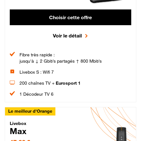
Choisir cette offre
Voir le détail
Fibre très rapide :
jusqu'à ↓ 2 Gbit/s partagés ↑ 800 Mbit/s
Livebox S : Wifi 7
200 chaînes TV +
Eurosport 1
1 Décodeur TV 6
Le meilleur d'Orange
Livebox Max Fibre
Livebox
Max
47,99 € par mois pendant 12 mois puis 57,99 € par mois, Engagement 12 moi