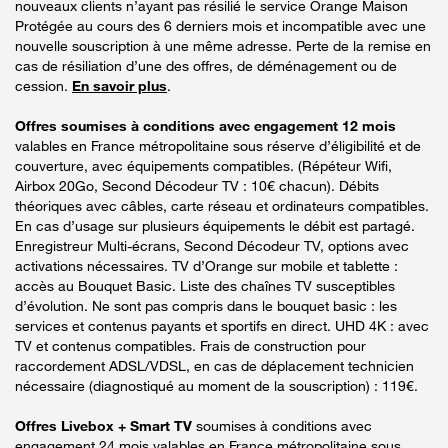
nouveaux clients n’ayant pas résilié le service Orange Maison
Protégée au cours des 6 derniers mois et incompatible avec une
nouvelle souscription à une même adresse. Perte de la remise en
cas de résiliation d’une des offres, de déménagement ou de
cession.
En savoir plus
.
Offres soumises à conditions avec engagement 12 mois
valables en France métropolitaine sous réserve d’éligibilité et de
couverture, avec équipements compatibles. (Répéteur Wifi,
Airbox 20Go, Second Décodeur TV : 10€ chacun). Débits
théoriques avec câbles, carte réseau et ordinateurs compatibles.
En cas d’usage sur plusieurs équipements le débit est partagé.
Enregistreur Multi-écrans, Second Décodeur TV, options avec
activations nécessaires. TV d’Orange sur mobile et tablette :
accès au Bouquet Basic. Liste des chaînes TV susceptibles
d’évolution. Ne sont pas compris dans le bouquet basic : les
services et contenus payants et sportifs en direct. UHD 4K : avec
TV et contenus compatibles. Frais de construction pour
raccordement ADSL/VDSL, en cas de déplacement technicien
nécessaire (diagnostiqué au moment de la souscription) : 119€.
Offres Livebox + Smart TV
soumises à conditions avec
engagement 24 mois valables en France métropolitaine sous