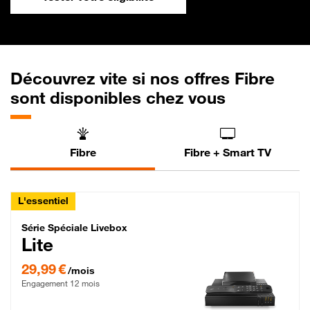
Découvrez vite si nos offres Fibre
sont disponibles chez vous
Fibre
Fibre + Smart TV
L'essentiel
Série Spéciale Livebox Lite Fibre
Série Spéciale Livebox
Lite
29,99 € par mois , Engagement 12 mois
29,99 €
/mois
Engagement 12 mois