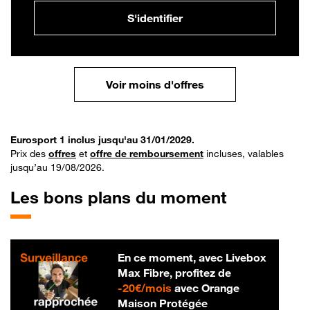
S'identifier
Voir moins d'offres
Eurosport 1 inclus jusqu'au 31/01/2029.
Prix des
offres
et
offre de remboursement
incluses, valables
jusqu’au 19/08/2026.
Les bons plans du moment
En ce moment, avec Livebox
Max Fibre, profitez de
20 € par mois
-
20€/mois
avec Orange
Maison Protégée