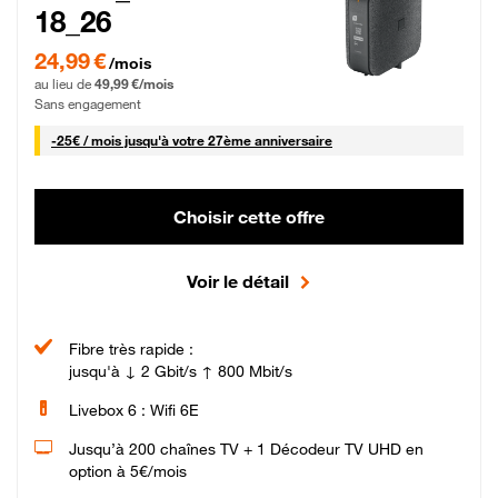
18_26
24,99 € par mois pendant 0 mois puis 49,99 € par mois, Sans engagement
24,99 €
/mois
au lieu de
49,99 €/mois
Sans engagement
25 € par mois
-
25€ / mois
jusqu'à votre 27ème anniversaire
Choisir cette offre
Voir le détail
Fibre très rapide :
jusqu'à ↓ 2 Gbit/s ↑ 800 Mbit/s
Livebox 6 : Wifi 6E
Jusqu’à 200 chaînes TV + 1 Décodeur TV UHD en
option à 5€/mois