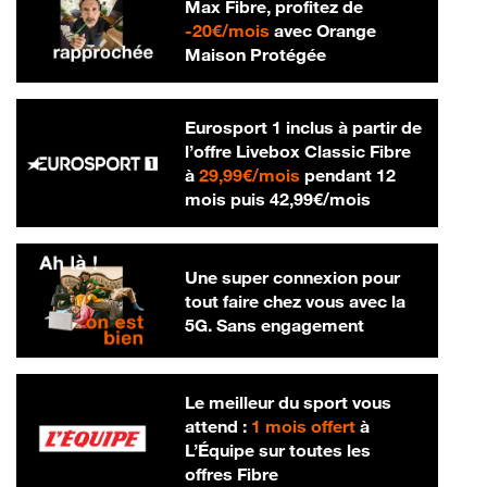
Max Fibre, profitez de
20 € par mois
-
20€/mois
avec Orange
Maison Protégée
Eurosport 1 inclus à partir de
l’offre Livebox Classic Fibre
29,99 € par mois
à
29,99€/mois
pendant 12
42,99 € par m
mois puis
42,99€/mois
Une super connexion pour
tout faire chez vous avec la
5G. Sans engagement
Le meilleur du sport vous
attend :
1 mois offert
à
L’Équipe sur toutes les
offres Fibre