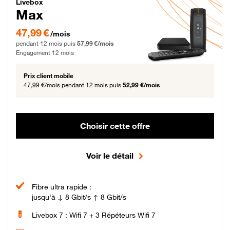
Livebox Max Fibre
Livebox
Max
47,99 € par mois pendant 12 mois puis 57,99 € par mois, Engagement 12 moi
47,99 €
/mois
pendant 12 mois puis
57,99 €/mois
Engagement 12 mois
Prix client mobile
47,99 €/mois
pendant 12 mois puis
52,99 €/mois
Choisir cette offre
Voir le détail
Fibre ultra rapide :
jusqu'à ↓ 8 Gbit/s ↑ 8 Gbit/s
Livebox 7 : Wifi 7 + 3 Répéteurs Wifi 7