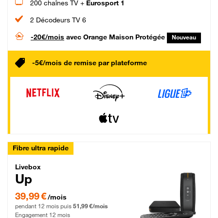
200 chaînes TV +
Eurosport 1
2 Décodeurs TV 6
-20€/mois
avec Orange Maison Protégée
Nouveau
-5€/mois de remise par plateforme
Fibre ultra rapide
Livebox Up Fibre
Livebox
Up
39,99 € par mois pendant 12 mois puis 51,99 € par mois, Engagement 12 moi
39,99 €
/mois
pendant 12 mois puis
51,99 €/mois
Engagement 12 mois