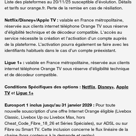
Liste des plateformes au 20/11/25 susceptible d’évolution. Détails
et tarifs sur orange.fr. Perte de la remise en cas de résiliation.
Netflix/Disney+/Apple TV :
valable en France métropolitaine,
réservée aux clients internet téléphone Orange TV sous réserve
d’éligibilité technique et de décodeur compatible. L'accès au
service nécessite la création et l'activation d'un compte auprès
de la plateforme. L’activation pourra également se faire avec les
identifiants habituels dans le cas d’un compte préexistant.
Ligue 1+ :
valable en France métropolitaine, réservée aux clients
internet téléphone Orange TV sous réserve d’éligibilité technique
et de décodeur compatible.
Conditions Spécifiques des options :
Netflix
,
Disney+
,
Apple
TV
et
Ligue 1+
Eurosport 1 inclus jusqu’au 31 janvier 2029 :
Pour toute
nouvelle souscription d’une offre Internet Orange éligible (Livebox
Classic, Livebox Up ou Livebox Max, hors
Cheat_Code_Fibre_18_26 et Séries Spéciales), sur ADSL ou sur
Fibre ou Smart TV. Cette inclusion concerne le flux linéaire de la
chaine (hors contenus à la demande et replay).