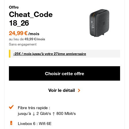
Cheat_Code Fibre_18_26
Offre
Cheat_Code
18_26
24,99 € par mois pendant 0 mois puis 49,99 € par mois, Sans engagement
24,99 €
/mois
au lieu de
49,99 €/mois
Sans engagement
25 € par mois
-
25€ / mois
jusqu'à votre 27ème anniversaire
Choisir cette offre
Voir le détail
Fibre très rapide :
jusqu'à ↓ 2 Gbit/s ↑ 800 Mbit/s
Livebox 6 : Wifi 6E