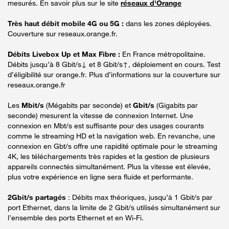
mesurés. En savoir plus sur le site
réseaux d'Orange
Très haut débit mobile 4G ou 5G :
dans les zones déployées.
Couverture sur reseaux.orange.fr.
Débits Livebox Up et Max Fibre :
En France métropolitaine.
Débits jusqu’à 8 Gbit/s↓ et 8 Gbit/s↑, déploiement en cours. Test
d’éligibilité sur orange.fr. Plus d’informations sur la couverture sur
reseaux.orange.fr
Les
Mbit/s
(Mégabits par seconde) et
Gbit/s
(Gigabits par
seconde) mesurent la vitesse de connexion Internet. Une
connexion en Mbt/s est suffisante pour des usages courants
comme le streaming HD et la navigation web. En revanche, une
connexion en Gbt/s offre une rapidité optimale pour le streaming
4K, les téléchargements très rapides et la gestion de plusieurs
appareils connectés simultanément. Plus la vitesse est élevée,
plus votre expérience en ligne sera fluide et performante.
2Gbit/s partagés
: Débits max théoriques, jusqu’à 1 Gbit/s par
port Ethernet, dans la limite de 2 Gbit/s utilisés simultanément sur
l’ensemble des ports Ethernet et en Wi-Fi.