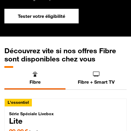
Tester votre éligibilité
Découvrez vite si nos offres Fibre
sont disponibles chez vous
Fibre
Fibre + Smart TV
L'essentiel
Série Spéciale Livebox Lite Fibre
Série Spéciale Livebox
Lite
29,99 € par mois , Engagement 12 mois