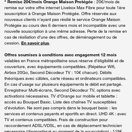
* Remise 20€/mois Orange Maison Protégée
: 20€/mois de
remise sur votre offre internet Livebox Max Fibre pour toute 1ère
souscription à Orange Maison Protégée. Offre réservée aux
nouveaux clients n’ayant pas résilié le service Orange Maison
Protégée au cours des 6 derniers mois et incompatible avec une
nouvelle souscription à une même adresse. Perte de la remise en
cas de résiliation d’une des offres, de déménagement ou de
cession.
En savoir plus
.
Offres soumises à conditions avec engagement 12 mois
valables en France métropolitaine sous réserve d’éligibilité et de
couverture, avec équipements compatibles. (Répéteur Wifi,
Airbox 20Go, Second Décodeur TV : 10€ chacun). Débits
théoriques avec câbles, carte réseau et ordinateurs compatibles.
En cas d’usage sur plusieurs équipements le débit est partagé.
Enregistreur Multi-écrans, Second Décodeur TV, options avec
activations nécessaires. TV d’Orange sur mobile et tablette :
accès au Bouquet Basic. Liste des chaînes TV susceptibles
d’évolution. Ne sont pas compris dans le bouquet basic : les
services et contenus payants et sportifs en direct. UHD 4K : avec
TV et contenus compatibles. Frais de construction pour
raccordement ADSL/VDSL, en cas de déplacement technicien
nécessaire (diagnostiqué au moment de la souscription) : 119€.