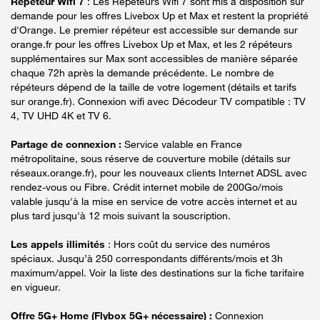
Répéteur Wifi 7
: Les Répéteurs Wifi 7 sont mis à disposition sur
demande pour les offres Livebox Up et Max et restent la propriété
d'Orange. Le premier répéteur est accessible sur demande sur
orange.fr pour les offres Livebox Up et Max, et les 2 répéteurs
supplémentaires sur Max sont accessibles de manière séparée
chaque 72h après la demande précédente. Le nombre de
répéteurs dépend de la taille de votre logement (détails et tarifs
sur orange.fr). Connexion wifi avec Décodeur TV compatible : TV
4, TV UHD 4K et TV 6.
Partage de connexion :
Service valable en France
métropolitaine, sous réserve de couverture mobile (détails sur
réseaux.orange.fr), pour les nouveaux clients Internet ADSL avec
rendez-vous ou Fibre. Crédit internet mobile de 200Go/mois
valable jusqu'à la mise en service de votre accès internet et au
plus tard jusqu'à 12 mois suivant la souscription.
Les appels illimités
: Hors coût du service des numéros
spéciaux. Jusqu’à 250 correspondants différents/mois et 3h
maximum/appel. Voir la liste des destinations sur la fiche tarifaire
en vigueur.
Offre 5G+ Home (Flybox 5G+ nécessaire) :
Connexion