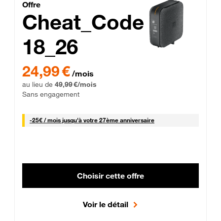
Cheat_Code Fibre_18_26
Offre
Cheat_Code
18_26
 Engagement 12 mois
24,99 € par mois pendant 0 mois puis 49,99 € par mois, Sans 
24,99 €
/mois
au lieu de
49,99 €/mois
Sans engagement
25 € par mois
-
25€ / mois
jusqu'à votre 27ème anniversaire
Choisir cette offre
Voir le détail