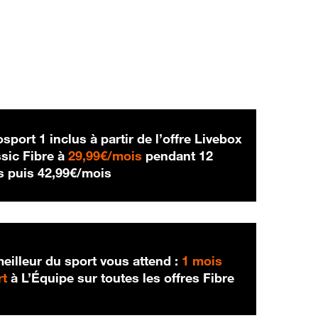
sport 1 inclus à partir de l’offre Livebox
29,99 € par mois
sic Fibre à
29,99€/mois
pendant 12
42,99 € par mois
s puis
42,99€/mois
eilleur du sport vous attend :
1 mois
rt
à L’Équipe sur toutes les offres Fibre