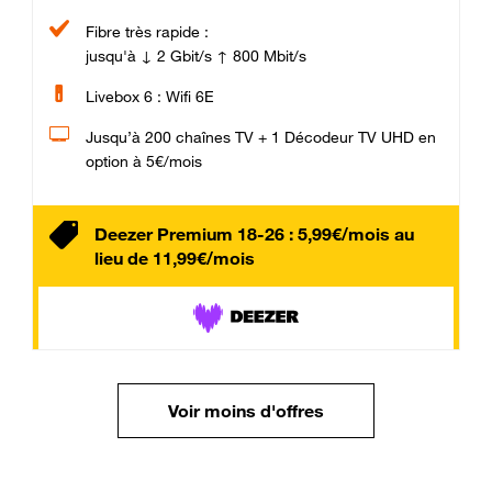
Fibre très rapide :
jusqu'à ↓ 2 Gbit/s ↑ 800 Mbit/s
Livebox 6 : Wifi 6E
Jusqu’à 200 chaînes TV + 1 Décodeur TV UHD en
option à 5€/mois
Deezer Premium 18-26 : 5,99€/mois au
lieu de 11,99€/mois
Voir moins d'offres