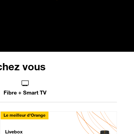
 chez vous
Fibre + Smart TV
Le meilleur d'Orange
Livebox Max Fibre
Livebox