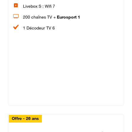
Livebox S : Wifi 7
200 chaînes TV +
Eurosport 1
1 Décodeur TV 6
Offre - 26 ans