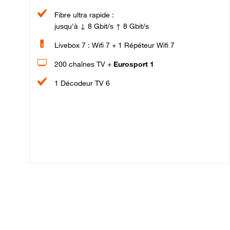
Fibre ultra rapide :
jusqu'à ↓ 8 Gbit/s ↑ 8 Gbit/s
Livebox 7 : Wifi 7 + 1 Répéteur Wifi 7
200 chaînes TV +
Eurosport 1
1 Décodeur TV 6