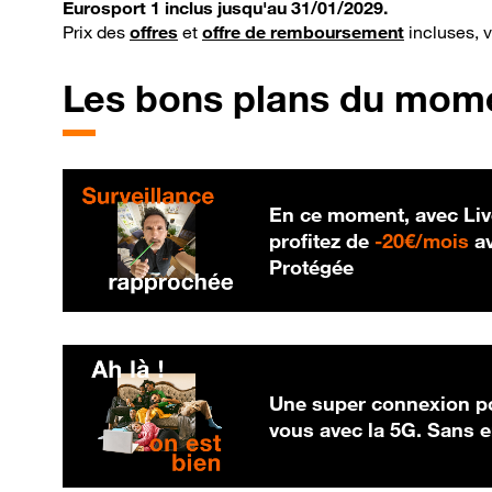
Eurosport 1 inclus jusqu'au 31/01/2029.
Prix des
offres
et
offre de remboursement
incluses, 
Les bons plans du mom
En ce moment, avec Liv
20
profitez de
-
20€/mois
av
Protégée
Une super connexion po
vous avec la 5G. Sans