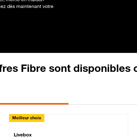
fiez dès maintenant votre
fres Fibre sont disponibles
Meilleur choix
Lite Fibre
Livebox Classic Fibre
Livebox