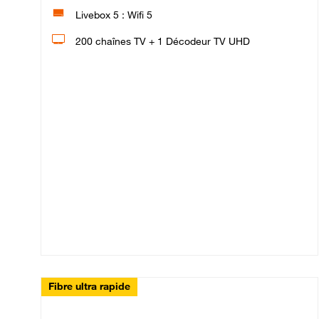
Livebox 5 : Wifi 5
200 chaînes TV + 1 Décodeur TV UHD
Fibre ultra rapide