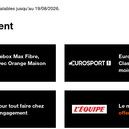
valables jusqu’au 19/08/2026.
ent
ebox Max Fibre,
Euro
 € par mois
ec Orange Maison
Clas
moi
ur tout faire chez
Le m
 engagement
offe