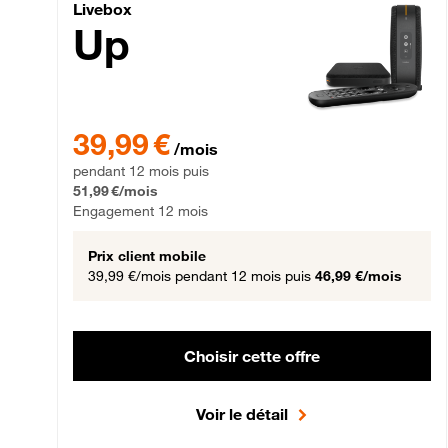
Livebox Up Fibre
Livebox
Up
39,99 € par mois pendant 12 mois puis 51,99 € par mois,
39,99 €
/mois
pendant 12 mois puis
51,99 €/mois
Engagement 12 mois
Prix client mobile
39,99 €/mois
pendant 12 mois puis
46,99 €/mois
Choisir cette offre
Voir le détail