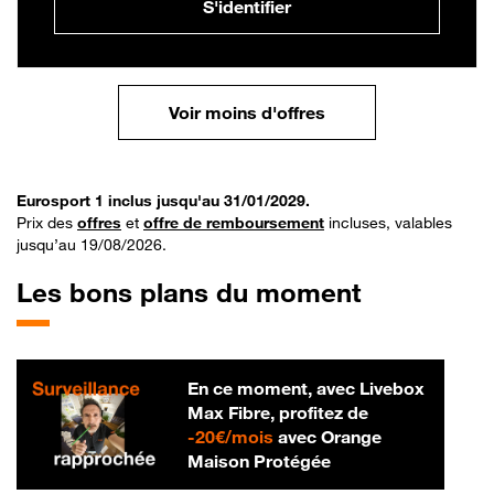
S'identifier
Voir moins d'offres
Eurosport 1 inclus jusqu'au 31/01/2029.
Prix des
offres
et
offre de remboursement
incluses, valables
jusqu’au 19/08/2026.
Les bons plans du moment
En ce moment, avec Livebox
Max Fibre, profitez de
20 € par mois
-
20€/mois
avec Orange
Maison Protégée