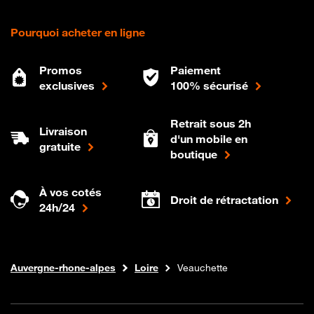
Pourquoi acheter en ligne
Promos
Paiement
exclusives
100% sécurisé
Retrait sous 2h
Livraison
d'un mobile en
gratuite
boutique
À vos cotés
Droit de rétractation
24h/24
Internet fibre
Boutique Orange
Auvergne-rhone-alpes
Loire
Veauchette