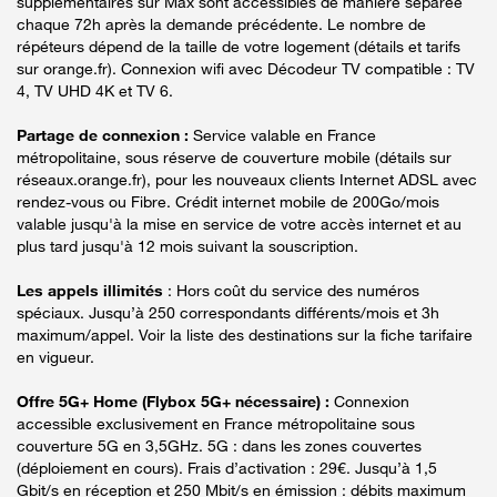
supplémentaires sur Max sont accessibles de manière séparée
chaque 72h après la demande précédente. Le nombre de
répéteurs dépend de la taille de votre logement (détails et tarifs
sur orange.fr). Connexion wifi avec Décodeur TV compatible : TV
4, TV UHD 4K et TV 6.
Partage de connexion :
Service valable en France
métropolitaine, sous réserve de couverture mobile (détails sur
réseaux.orange.fr), pour les nouveaux clients Internet ADSL avec
rendez-vous ou Fibre. Crédit internet mobile de 200Go/mois
valable jusqu'à la mise en service de votre accès internet et au
plus tard jusqu'à 12 mois suivant la souscription.
Les appels illimités
: Hors coût du service des numéros
spéciaux. Jusqu’à 250 correspondants différents/mois et 3h
maximum/appel. Voir la liste des destinations sur la fiche tarifaire
en vigueur.
Offre 5G+ Home (Flybox 5G+ nécessaire) :
Connexion
accessible exclusivement en France métropolitaine sous
couverture 5G en 3,5GHz. 5G : dans les zones couvertes
(déploiement en cours). Frais d’activation : 29€. Jusqu’à 1,5
Gbit/s en réception et 250 Mbit/s en émission : débits maximum