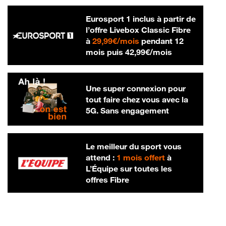
Eurosport 1 inclus à partir de
l’offre Livebox Classic Fibre
29,99 € par mois
à
29,99€/mois
pendant 12
42,99 € par m
mois puis
42,99€/mois
Une super connexion pour
tout faire chez vous avec la
5G. Sans engagement
Le meilleur du sport vous
attend :
1 mois offert
à
L’Équipe sur toutes les
offres Fibre