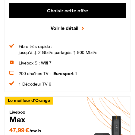
Choisir cette offre
Voir le détail
Fibre très rapide :
jusqu'à ↓ 2 Gbit/s partagés ↑ 800 Mbit/s
Livebox S : Wifi 7
200 chaînes TV +
Eurosport 1
1 Décodeur TV 6
Le meilleur d'Orange
Livebox Max Fibre
Livebox
Max
47,99 € par mois pendant 12 mois puis 57,99 € par mois, Engagement 12 moi
47,99 €
/mois