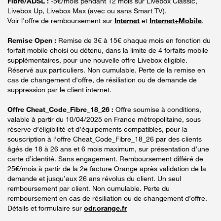
Fibre/ADSL :
-5€/mois pendant 12 mois sur Livebox Classic,
Livebox Up, Livebox Max (avec ou sans Smart TV).
Voir l'offre de remboursement sur
Internet
et
Internet+Mobile
.
Remise Open :
Remise de 3€ à 15€ chaque mois en fonction du
forfait mobile choisi ou détenu, dans la limite de 4 forfaits mobile
supplémentaires, pour une nouvelle offre Livebox éligible.
Réservé aux particuliers. Non cumulable. Perte de la remise en
cas de changement d'offre, de résiliation ou de demande de
suppression par le client internet.
Offre Cheat_Code_Fibre_18_26 :
Offre soumise à conditions,
valable à partir du 10/04/2025 en France métropolitaine, sous
réserve d’éligibilité et d’équipements compatibles, pour la
souscription à l’offre Cheat_Code_Fibre_18_26 par des clients
âgés de 18 à 26 ans et 6 mois maximum, sur présentation d’une
carte d’identité. Sans engagement. Remboursement différé de
25€/mois à partir de la 2e facture Orange après validation de la
demande et jusqu’aux 26 ans révolus du client. Un seul
remboursement par client. Non cumulable. Perte du
remboursement en cas de résiliation ou de changement d’offre.
Détails et formulaire sur
odr.orange.fr