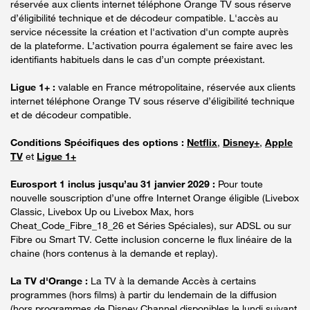
réservée aux clients internet téléphone Orange TV sous réserve
d’éligibilité technique et de décodeur compatible. L'accès au
service nécessite la création et l'activation d'un compte auprès
de la plateforme. L’activation pourra également se faire avec les
identifiants habituels dans le cas d’un compte préexistant.
Ligue 1+ :
valable en France métropolitaine, réservée aux clients
internet téléphone Orange TV sous réserve d’éligibilité technique
et de décodeur compatible.
Conditions Spécifiques des options :
Netflix
,
Disney+
,
Apple
TV
et
Ligue 1+
Eurosport 1 inclus jusqu’au 31 janvier 2029 :
Pour toute
nouvelle souscription d’une offre Internet Orange éligible (Livebox
Classic, Livebox Up ou Livebox Max, hors
Cheat_Code_Fibre_18_26 et Séries Spéciales), sur ADSL ou sur
Fibre ou Smart TV. Cette inclusion concerne le flux linéaire de la
chaine (hors contenus à la demande et replay).
La TV d'Orange :
La TV à la demande Accès à certains
programmes (hors films) à partir du lendemain de la diffusion
(hors programmes de Disney Channel disponibles le lundi suivant