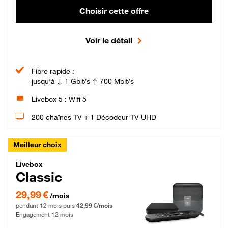
Choisir cette offre
Voir le détail
Fibre rapide :
jusqu'à ↓ 1 Gbit/s ↑ 700 Mbit/s
Livebox 5 : Wifi 5
200 chaînes TV + 1 Décodeur TV UHD
Meilleur choix
Livebox Classic Fibre
Livebox
Classic
29,99 € par mois pendant 12 mois puis 42,99 € par mois, Engagement 12 moi
29,99 €
/mois
pendant 12 mois puis
42,99 €/mois
Engagement 12 mois