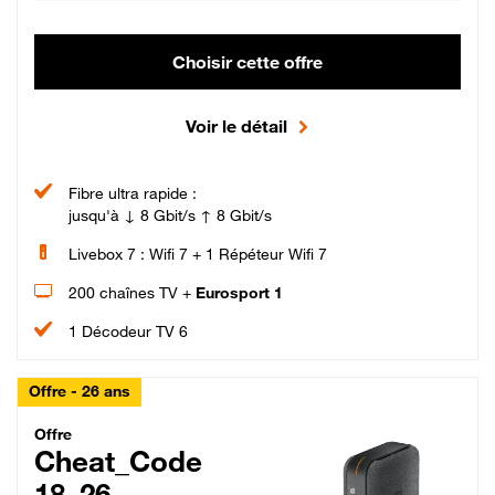
Choisir cette offre
Voir le détail
Fibre ultra rapide :
jusqu'à ↓ 8 Gbit/s ↑ 8 Gbit/s
Livebox 7 : Wifi 7 + 1 Répéteur Wifi 7
200 chaînes TV +
Eurosport 1
1 Décodeur TV 6
Offre - 26 ans
Cheat_Code Fibre_18_26
Offre
Cheat_Code
18_26