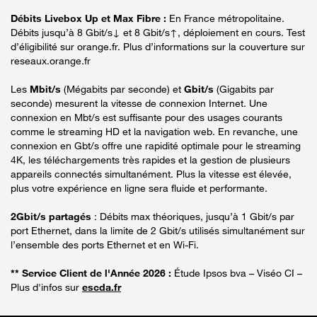
Débits Livebox Up et Max Fibre :
En France métropolitaine.
Débits jusqu’à 8 Gbit/s↓ et 8 Gbit/s↑, déploiement en cours. Test
d’éligibilité sur orange.fr. Plus d’informations sur la couverture sur
reseaux.orange.fr
Les
Mbit/s
(Mégabits par seconde) et
Gbit/s
(Gigabits par
seconde) mesurent la vitesse de connexion Internet. Une
connexion en Mbt/s est suffisante pour des usages courants
comme le streaming HD et la navigation web. En revanche, une
connexion en Gbt/s offre une rapidité optimale pour le streaming
4K, les téléchargements très rapides et la gestion de plusieurs
appareils connectés simultanément. Plus la vitesse est élevée,
plus votre expérience en ligne sera fluide et performante.
2Gbit/s partagés
: Débits max théoriques, jusqu’à 1 Gbit/s par
port Ethernet, dans la limite de 2 Gbit/s utilisés simultanément sur
l’ensemble des ports Ethernet et en Wi-Fi.
** Service Client de l'Année 2026 :
Étude Ipsos bva – Viséo CI –
Plus d'infos sur
escda.fr