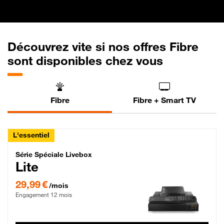
Découvrez vite si nos offres Fibre
sont disponibles chez vous
Fibre
Fibre + Smart TV
L'essentiel
Série Spéciale Livebox Lite Fibre
Série Spéciale Livebox
Lite
29,99 € par mois , Engagement 12 mois
29,99 €
/mois
Engagement 12 mois