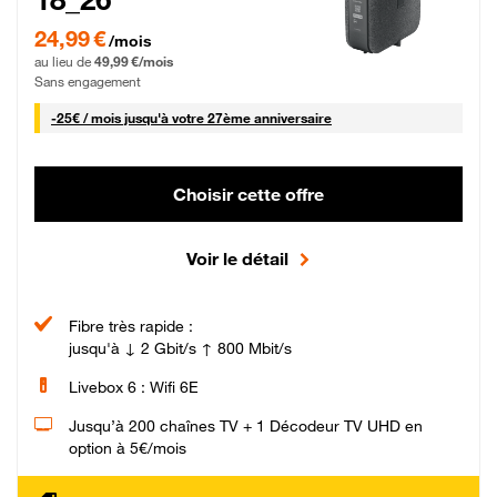
24,99 € par mois pendant 0 mois puis 49,99 € par mois, Sans engagement
24,99 €
/mois
au lieu de
49,99 €/mois
Sans engagement
25 € par mois
-
25€ / mois
jusqu'à votre 27ème anniversaire
Choisir cette offre
Voir le détail
Fibre très rapide :
jusqu'à ↓ 2 Gbit/s ↑ 800 Mbit/s
Livebox 6 : Wifi 6E
Jusqu’à 200 chaînes TV + 1 Décodeur TV UHD en
option à 5€/mois