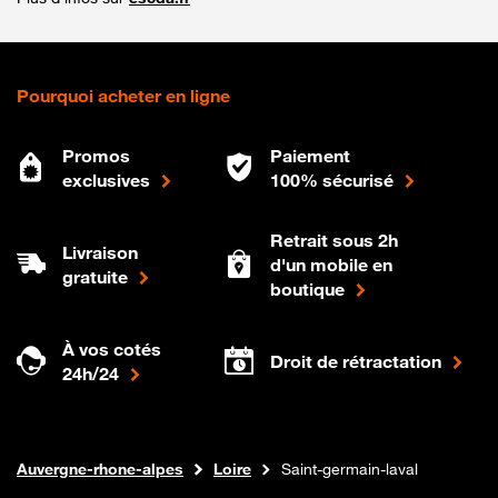
Pourquoi acheter en ligne
Promos
Paiement
exclusives
100% sécurisé
Retrait sous 2h
Livraison
d'un mobile en
gratuite
boutique
À vos cotés
Droit de rétractation
24h/24
Internet fibre
Boutique Orange
Auvergne-rhone-alpes
Loire
Saint-germain-laval