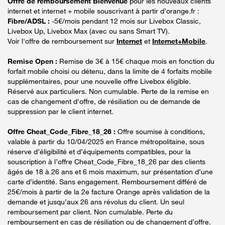
Offre de remboursement Bienvenue
pour les nouveaux clients
internet et internet + mobile souscrivant à partir d’orange.fr :
Fibre/ADSL :
-5€/mois pendant 12 mois sur Livebox Classic,
Livebox Up, Livebox Max (avec ou sans Smart TV).
Voir l'offre de remboursement sur
Internet
et
Internet+Mobile
.
Remise Open :
Remise de 3€ à 15€ chaque mois en fonction du
forfait mobile choisi ou détenu, dans la limite de 4 forfaits mobile
supplémentaires, pour une nouvelle offre Livebox éligible.
Réservé aux particuliers. Non cumulable. Perte de la remise en
cas de changement d'offre, de résiliation ou de demande de
suppression par le client internet.
Offre Cheat_Code_Fibre_18_26 :
Offre soumise à conditions,
valable à partir du 10/04/2025 en France métropolitaine, sous
réserve d’éligibilité et d’équipements compatibles, pour la
souscription à l’offre Cheat_Code_Fibre_18_26 par des clients
âgés de 18 à 26 ans et 6 mois maximum, sur présentation d’une
carte d’identité. Sans engagement. Remboursement différé de
25€/mois à partir de la 2e facture Orange après validation de la
demande et jusqu’aux 26 ans révolus du client. Un seul
remboursement par client. Non cumulable. Perte du
remboursement en cas de résiliation ou de changement d’offre.