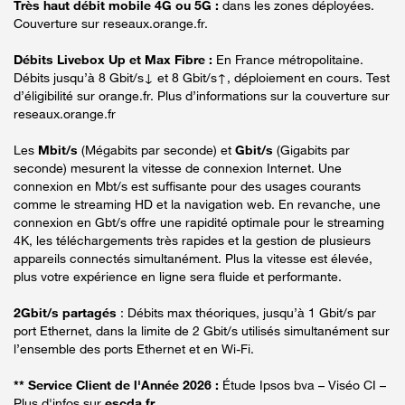
Très haut débit mobile 4G ou 5G :
dans les zones déployées.
Couverture sur reseaux.orange.fr.
Débits Livebox Up et Max Fibre :
En France métropolitaine.
Débits jusqu’à 8 Gbit/s↓ et 8 Gbit/s↑, déploiement en cours. Test
d’éligibilité sur orange.fr. Plus d’informations sur la couverture sur
reseaux.orange.fr
Les
Mbit/s
(Mégabits par seconde) et
Gbit/s
(Gigabits par
seconde) mesurent la vitesse de connexion Internet. Une
connexion en Mbt/s est suffisante pour des usages courants
comme le streaming HD et la navigation web. En revanche, une
connexion en Gbt/s offre une rapidité optimale pour le streaming
4K, les téléchargements très rapides et la gestion de plusieurs
appareils connectés simultanément. Plus la vitesse est élevée,
plus votre expérience en ligne sera fluide et performante.
2Gbit/s partagés
: Débits max théoriques, jusqu’à 1 Gbit/s par
port Ethernet, dans la limite de 2 Gbit/s utilisés simultanément sur
l’ensemble des ports Ethernet et en Wi-Fi.
** Service Client de l'Année 2026 :
Étude Ipsos bva – Viséo CI –
Plus d'infos sur
escda.fr