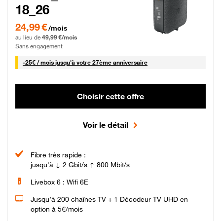
18_26
24,99 € par mois pendant 0 mois puis 49,99 € par mois, Sans engagement
24,99 €
/mois
au lieu de
49,99 €/mois
Sans engagement
25 € par mois
-
25€ / mois
jusqu'à votre 27ème anniversaire
Choisir cette offre
Voir le détail
Fibre très rapide :
jusqu'à ↓ 2 Gbit/s ↑ 800 Mbit/s
Livebox 6 : Wifi 6E
Jusqu’à 200 chaînes TV + 1 Décodeur TV UHD en
option à 5€/mois