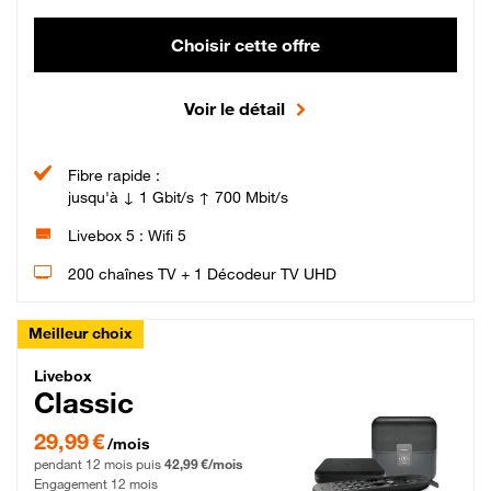
Choisir cette offre
Voir le détail
Fibre rapide :
jusqu'à ↓ 1 Gbit/s ↑ 700 Mbit/s
Livebox 5 : Wifi 5
200 chaînes TV + 1 Décodeur TV UHD
Meilleur choix
Livebox Classic Fibre
Livebox
Classic
29,99 € par mois pendant 12 mois puis 42,99 € par mois, Engagement 12 moi
29,99 €
/mois
pendant 12 mois puis
42,99 €/mois
Engagement 12 mois