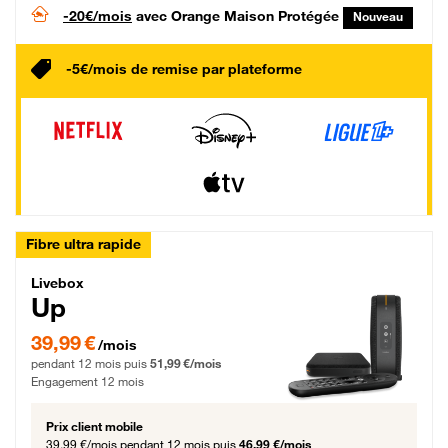
-20€/mois
avec Orange Maison Protégée
Nouveau
-5€/mois de remise par plateforme
Fibre ultra rapide
Livebox Up Fibre
Livebox
Up
39,99 € par mois pendant 12 mois puis 51,99 € par mois, Engagement 12 moi
39,99 €
/mois
pendant 12 mois puis
51,99 €/mois
Engagement 12 mois
Prix client mobile
39,99 €/mois
pendant 12 mois puis
46,99 €/mois