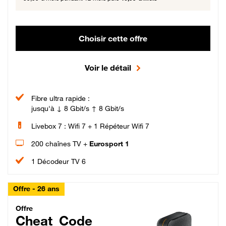
Choisir cette offre
Voir le détail
Fibre ultra rapide :
jusqu'à ↓ 8 Gbit/s ↑ 8 Gbit/s
Livebox 7 : Wifi 7 + 1 Répéteur Wifi 7
200 chaînes TV +
Eurosport 1
1 Décodeur TV 6
Offre - 26 ans
Cheat_Code Fibre_18_26
Offre
Cheat_Code