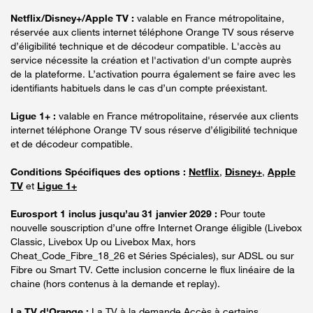
Netflix/Disney+/Apple TV :
valable en France métropolitaine,
réservée aux clients internet téléphone Orange TV sous réserve
d’éligibilité technique et de décodeur compatible. L'accès au
service nécessite la création et l'activation d'un compte auprès
de la plateforme. L’activation pourra également se faire avec les
identifiants habituels dans le cas d’un compte préexistant.
Ligue 1+ :
valable en France métropolitaine, réservée aux clients
internet téléphone Orange TV sous réserve d’éligibilité technique
et de décodeur compatible.
Conditions Spécifiques des options :
Netflix
,
Disney+
,
Apple
TV
et
Ligue 1+
Eurosport 1 inclus jusqu’au 31 janvier 2029 :
Pour toute
nouvelle souscription d’une offre Internet Orange éligible (Livebox
Classic, Livebox Up ou Livebox Max, hors
Cheat_Code_Fibre_18_26 et Séries Spéciales), sur ADSL ou sur
Fibre ou Smart TV. Cette inclusion concerne le flux linéaire de la
chaine (hors contenus à la demande et replay).
La TV d'Orange :
La TV à la demande Accès à certains