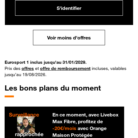
S'identifier
Voir moins d'offres
Eurosport 1 inclus jusqu'au 31/01/2029.
Prix des
offres
et
offre de remboursement
incluses, valables
jusqu’au 19/08/2026.
Les bons plans du moment
En ce moment, avec Livebox
Max Fibre, profitez de
20 € par mois
-
20€/mois
avec Orange
Maison Protégée