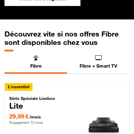
Découvrez vite si nos offres Fibre
sont disponibles chez vous
Fibre
Fibre + Smart TV
L'essentiel
Série Spéciale Livebox Lite Fibre
Série Spéciale Livebox
Lite
29,99 € par mois , Engagement 12 mois
29,99 €
/mois
Engagement 12 mois