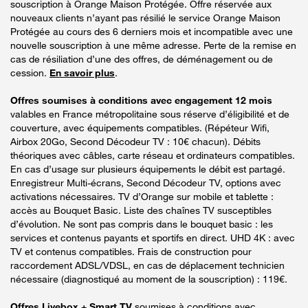
souscription à Orange Maison Protégée. Offre réservée aux
nouveaux clients n’ayant pas résilié le service Orange Maison
Protégée au cours des 6 derniers mois et incompatible avec une
nouvelle souscription à une même adresse. Perte de la remise en
cas de résiliation d’une des offres, de déménagement ou de
cession.
En savoir plus
.
Offres soumises à conditions avec engagement 12 mois
valables en France métropolitaine sous réserve d’éligibilité et de
couverture, avec équipements compatibles. (Répéteur Wifi,
Airbox 20Go, Second Décodeur TV : 10€ chacun). Débits
théoriques avec câbles, carte réseau et ordinateurs compatibles.
En cas d’usage sur plusieurs équipements le débit est partagé.
Enregistreur Multi-écrans, Second Décodeur TV, options avec
activations nécessaires. TV d’Orange sur mobile et tablette :
accès au Bouquet Basic. Liste des chaînes TV susceptibles
d’évolution. Ne sont pas compris dans le bouquet basic : les
services et contenus payants et sportifs en direct. UHD 4K : avec
TV et contenus compatibles. Frais de construction pour
raccordement ADSL/VDSL, en cas de déplacement technicien
nécessaire (diagnostiqué au moment de la souscription) : 119€.
Offres Livebox + Smart TV
soumises à conditions avec