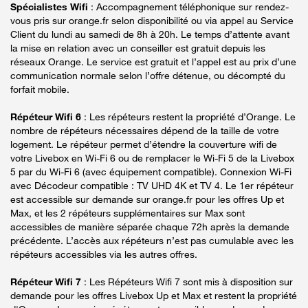
Spécialistes Wifi
: Accompagnement téléphonique sur rendez-
vous pris sur orange.fr selon disponibilité ou via appel au Service
Client du lundi au samedi de 8h à 20h. Le temps d’attente avant
la mise en relation avec un conseiller est gratuit depuis les
réseaux Orange. Le service est gratuit et l’appel est au prix d’une
communication normale selon l’offre détenue, ou décompté du
forfait mobile.
Répéteur Wifi 6
: Les répéteurs restent la propriété d’Orange. Le
nombre de répéteurs nécessaires dépend de la taille de votre
logement. Le répéteur permet d’étendre la couverture wifi de
votre Livebox en Wi-Fi 6 ou de remplacer le Wi-Fi 5 de la Livebox
5 par du Wi-Fi 6 (avec équipement compatible). Connexion Wi-Fi
avec Décodeur compatible : TV UHD 4K et TV 4. Le 1er répéteur
est accessible sur demande sur orange.fr pour les offres Up et
Max, et les 2 répéteurs supplémentaires sur Max sont
accessibles de manière séparée chaque 72h après la demande
précédente. L’accès aux répéteurs n’est pas cumulable avec les
répéteurs accessibles via les autres offres.
Répéteur Wifi 7
: Les Répéteurs Wifi 7 sont mis à disposition sur
demande pour les offres Livebox Up et Max et restent la propriété