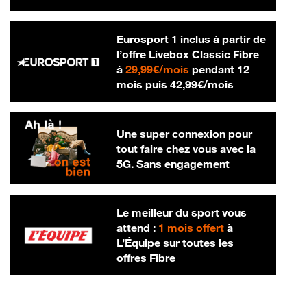
Eurosport 1 inclus à partir de
l’offre Livebox Classic Fibre
29,99 € par mois
à
29,99€/mois
pendant 12
42,99 € par m
mois puis
42,99€/mois
Une super connexion pour
tout faire chez vous avec la
5G. Sans engagement
Le meilleur du sport vous
attend :
1 mois offert
à
L’Équipe sur toutes les
offres Fibre