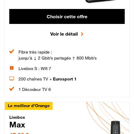
Choisir cette offre
Voir le détail
Fibre très rapide :
jusqu'à ↓ 2 Gbit/s partagés ↑ 800 Mbit/s
Livebox S : Wifi 7
200 chaînes TV +
Eurosport 1
1 Décodeur TV 6
Le meilleur d'Orange
Livebox Max Fibre
Livebox
Max
47,99 € par mois pendant 12 mois puis 57,99 € par mois, Engagement 12 moi