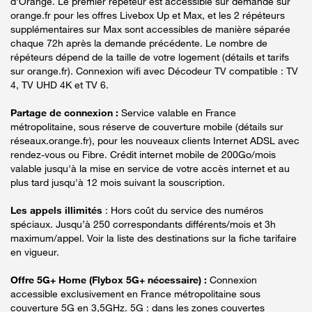
d'Orange. Le premier répéteur est accessible sur demande sur
orange.fr pour les offres Livebox Up et Max, et les 2 répéteurs
supplémentaires sur Max sont accessibles de manière séparée
chaque 72h après la demande précédente. Le nombre de
répéteurs dépend de la taille de votre logement (détails et tarifs
sur orange.fr). Connexion wifi avec Décodeur TV compatible : TV
4, TV UHD 4K et TV 6.
Partage de connexion :
Service valable en France
métropolitaine, sous réserve de couverture mobile (détails sur
réseaux.orange.fr), pour les nouveaux clients Internet ADSL avec
rendez-vous ou Fibre. Crédit internet mobile de 200Go/mois
valable jusqu'à la mise en service de votre accès internet et au
plus tard jusqu'à 12 mois suivant la souscription.
Les appels illimités
: Hors coût du service des numéros
spéciaux. Jusqu’à 250 correspondants différents/mois et 3h
maximum/appel. Voir la liste des destinations sur la fiche tarifaire
en vigueur.
Offre 5G+ Home (Flybox 5G+ nécessaire) :
Connexion
accessible exclusivement en France métropolitaine sous
couverture 5G en 3,5GHz. 5G : dans les zones couvertes