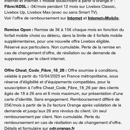
internet et internet + mobile souscrivant à partir d’orange.fr :
Fibre/ADSL :
-5€/mois pendant 12 mois sur Livebox Classic,
Livebox Up, Livebox Max (avec ou sans Smart TV).
Voir l'offre de remboursement sur
Internet
et
Internet+Mobile
.
Remise Open :
Remise de 3€ à 15€ chaque mois en fonction du
forfait mobile choisi ou détenu, dans la limite de 4 forfaits mobile
supplémentaires, pour une nouvelle offre Livebox éligible.
Réservé aux particuliers. Non cumulable. Perte de la remise en
cas de changement d'offre, de résiliation ou de demande de
suppression par le client internet.
Offre Cheat_Code_Fibre_18_26 :
Offre soumise à conditions,
valable à partir du 10/04/2025 en France métropolitaine, sous
réserve d’éligibilité et d’équipements compatibles, pour la
souscription à l’offre Cheat_Code_Fibre_18_26 par des clients
âgés de 18 à 26 ans et 6 mois maximum, sur présentation d’une
carte d’identité. Sans engagement. Remboursement différé de
25€/mois à partir de la 2e facture Orange après validation de la
demande et jusqu’aux 26 ans révolus du client. Un seul
remboursement par client. Non cumulable. Perte du
remboursement en cas de résiliation ou de changement d’offre.
Détails et formulaire sur
odr.orange.fr