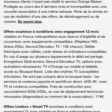
nouveaux clients n’ayant pas résilié le service Orange Maison
Protégée au cours des 6 derniers mois et incompatible avec une
nouvelle souscription à une même adresse. Perte de la remise en
cas de résiliation d’une des offres, de déménagement ou de
cession.
En savoir plus
.
Offres soumises à conditions avec engagement 12 mois
valables en France métropolitaine sous réserve d’éligibilité et de
couverture, avec équipements compatibles. (Répéteur Wifi,
Airbox 20Go, Second Décodeur TV : 10€ chacun). Débits
théoriques avec câbles, carte réseau et ordinateurs compatibles.
En cas d’usage sur plusieurs équipements le débit est partagé.
Enregistreur Multi-écrans, Second Décodeur TV, options avec
activations nécessaires. TV d’Orange sur mobile et tablette :
accès au Bouquet Basic. Liste des chaînes TV susceptibles
d’évolution. Ne sont pas compris dans le bouquet basic : les
services et contenus payants et sportifs en direct. UHD 4K : avec
TV et contenus compatibles. Frais de construction pour
raccordement ADSL/VDSL, en cas de déplacement technicien
nécessaire (diagnostiqué au moment de la souscription) : 119€.
Offres Livebox + Smart TV
soumises à conditions avec
engagement 24 mois valables en France métropolitaine sous