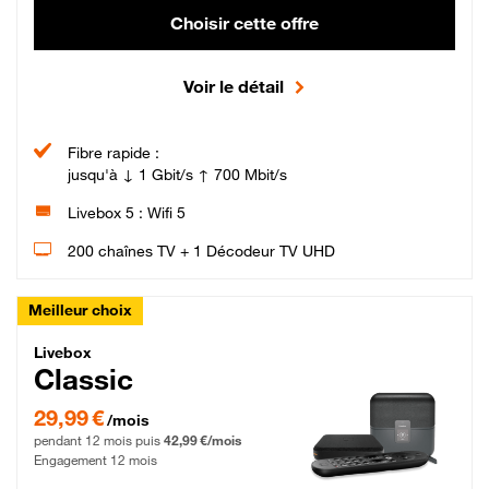
Choisir cette offre
Voir le détail
Fibre rapide :
jusqu'à ↓ 1 Gbit/s ↑ 700 Mbit/s
Livebox 5 : Wifi 5
200 chaînes TV + 1 Décodeur TV UHD
Meilleur choix
Livebox Classic Fibre
Livebox
Classic
29,99 € par mois pendant 12 mois puis 42,99 € par mois, Engagement 12 moi
29,99 €
/mois
pendant 12 mois puis
42,99 €/mois
Engagement 12 mois