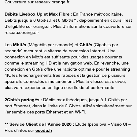
Couverture sur reseaux.orange.fr.
Débits Livebox Up et Max Fibre :
En France métropolitaine.
Débits jusqu’à 8 Gbit/s↓ et 8 Gbit/s↑, déploiement en cours. Test
d’éligibilité sur orange.fr. Plus d’informations sur la couverture sur
reseaux.orange.fr
Les
Mbit/s
(Mégabits par seconde) et
Gbit/s
(Gigabits par
seconde) mesurent la vitesse de connexion Internet. Une
connexion en Mbt/s est suffisante pour des usages courants
comme le streaming HD et la navigation web. En revanche, une
connexion en Gbt/s offre une rapidité optimale pour le streaming
4K, les téléchargements très rapides et la gestion de plusieurs
appareils connectés simultanément. Plus la vitesse est élevée,
plus votre expérience en ligne sera fluide et performante.
2Gbit/s partagés
: Débits max théoriques, jusqu’à 1 Gbit/s par
port Ethernet, dans la limite de 2 Gbit/s utilisés simultanément sur
l’ensemble des ports Ethernet et en Wi-Fi.
** Service Client de l'Année 2026 :
Étude Ipsos bva – Viséo CI –
Plus d'infos sur
escda.fr