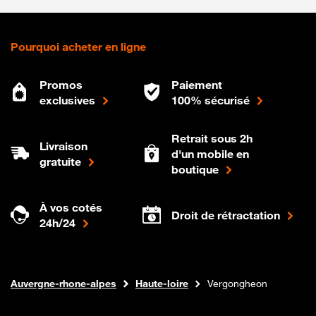
Pourquoi acheter en ligne
Promos
Paiement
exclusives
100% sécurisé
Retrait sous 2h
Livraison
d'un mobile en
gratuite
boutique
À vos cotés
Droit de rétractation
24h/24
Internet fibre
Boutique Orange
Auvergne-rhone-alpes
Haute-loire
Vergongheon