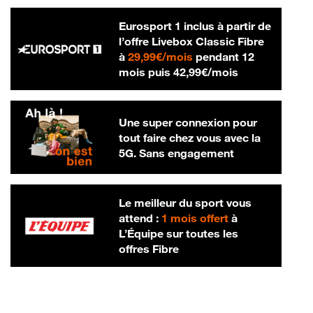
Eurosport 1 inclus à partir de
l’offre Livebox Classic Fibre
29,99 € par mois
à
29,99€/mois
pendant 12
42,99 € par m
mois puis
42,99€/mois
Une super connexion pour
tout faire chez vous avec la
5G. Sans engagement
Le meilleur du sport vous
attend :
1 mois offert
à
L’Équipe sur toutes les
offres Fibre