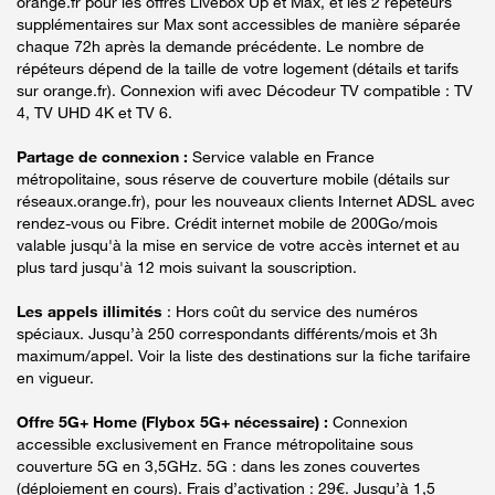
orange.fr pour les offres Livebox Up et Max, et les 2 répéteurs
supplémentaires sur Max sont accessibles de manière séparée
chaque 72h après la demande précédente. Le nombre de
répéteurs dépend de la taille de votre logement (détails et tarifs
sur orange.fr). Connexion wifi avec Décodeur TV compatible : TV
4, TV UHD 4K et TV 6.
Partage de connexion :
Service valable en France
métropolitaine, sous réserve de couverture mobile (détails sur
réseaux.orange.fr), pour les nouveaux clients Internet ADSL avec
rendez-vous ou Fibre. Crédit internet mobile de 200Go/mois
valable jusqu'à la mise en service de votre accès internet et au
plus tard jusqu'à 12 mois suivant la souscription.
Les appels illimités
: Hors coût du service des numéros
spéciaux. Jusqu’à 250 correspondants différents/mois et 3h
maximum/appel. Voir la liste des destinations sur la fiche tarifaire
en vigueur.
Offre 5G+ Home (Flybox 5G+ nécessaire) :
Connexion
accessible exclusivement en France métropolitaine sous
couverture 5G en 3,5GHz. 5G : dans les zones couvertes
(déploiement en cours). Frais d’activation : 29€. Jusqu’à 1,5