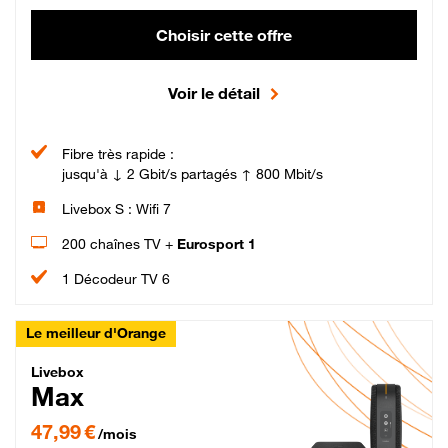
Choisir cette offre
Voir le détail
Fibre très rapide :
jusqu'à ↓ 2 Gbit/s partagés ↑ 800 Mbit/s
Livebox S : Wifi 7
200 chaînes TV +
Eurosport 1
1 Décodeur TV 6
Le meilleur d'Orange
Livebox Max Fibre
Livebox
Max
47,99 € par mois pendant 12 mois puis 57,99 € par mois, Engagement 12 moi
47,99 €
/mois