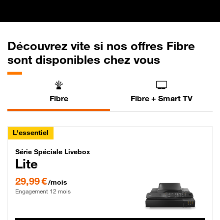
Découvrez vite si nos offres Fibre
sont disponibles chez vous
Fibre
Fibre + Smart TV
L'essentiel
Série Spéciale Livebox Lite Fibre
Série Spéciale Livebox
Lite
29,99 € par mois , Engagement 12 mois
29,99 €
/mois
Engagement 12 mois