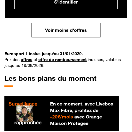
S'identifier
Voir moins d'offres
Eurosport 1 inclus jusqu'au 31/01/2029.
Prix des
offres
et
offre de remboursement
incluses, valables
jusqu’au 19/08/2026.
Les bons plans du moment
En ce moment, avec Livebox
Max Fibre, profitez de
20 € par mois
-
20€/mois
avec Orange
Maison Protégée