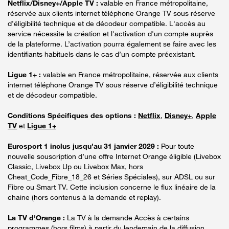
Netflix/Disney+/Apple TV :
valable en France métropolitaine,
réservée aux clients internet téléphone Orange TV sous réserve
d’éligibilité technique et de décodeur compatible. L'accès au
service nécessite la création et l'activation d'un compte auprès
de la plateforme. L’activation pourra également se faire avec les
identifiants habituels dans le cas d’un compte préexistant.
Ligue 1+ :
valable en France métropolitaine, réservée aux clients
internet téléphone Orange TV sous réserve d’éligibilité technique
et de décodeur compatible.
Conditions Spécifiques des options :
Netflix
,
Disney+
,
Apple
TV
et
Ligue 1+
Eurosport 1 inclus jusqu’au 31 janvier 2029 :
Pour toute
nouvelle souscription d’une offre Internet Orange éligible (Livebox
Classic, Livebox Up ou Livebox Max, hors
Cheat_Code_Fibre_18_26 et Séries Spéciales), sur ADSL ou sur
Fibre ou Smart TV. Cette inclusion concerne le flux linéaire de la
chaine (hors contenus à la demande et replay).
La TV d'Orange :
La TV à la demande Accès à certains
programmes (hors films) à partir du lendemain de la diffusion