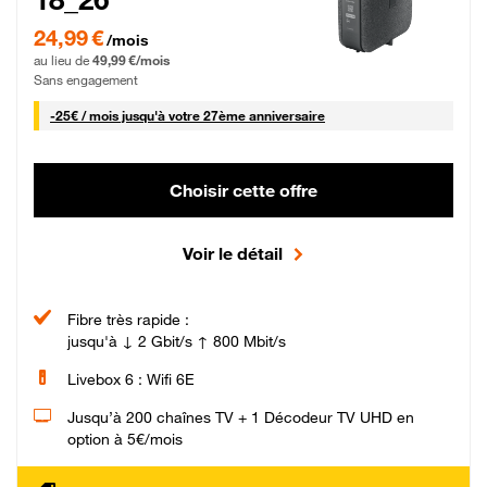
24,99 € par mois pendant 0 mois puis 49,99 € par mois, Sans engagement
24,99 €
/mois
au lieu de
49,99 €/mois
Sans engagement
25 € par mois
-
25€ / mois
jusqu'à votre 27ème anniversaire
Choisir cette offre
Voir le détail
Fibre très rapide :
jusqu'à ↓ 2 Gbit/s ↑ 800 Mbit/s
Livebox 6 : Wifi 6E
Jusqu’à 200 chaînes TV + 1 Décodeur TV UHD en
option à 5€/mois