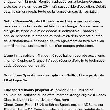
engagement 12 mois. Remise appliquée sur la facture Orange.
Liste des plateformes au 20/11/25 susceptible d’évolution. Détails
et tarifs sur orange.fr. Perte de la remise en cas de résiliation.
Netflix/Disney+/Apple TV :
valable en France métropolitaine,
réservée aux clients internet téléphone Orange TV sous réserve
d’éligibilité technique et de décodeur compatible. L'accès au
service nécessite la création et l'activation d'un compte auprès
de la plateforme. L’activation pourra également se faire avec les
identifiants habituels dans le cas d’un compte préexistant.
Ligue 1+ :
valable en France métropolitaine, réservée aux clients
internet téléphone Orange TV sous réserve d’éligibilité technique
et de décodeur compatible.
Conditions Spécifiques des options :
Netflix
,
Disney+
,
Apple
TV
et
Ligue 1+
Eurosport 1 inclus jusqu’au 31 janvier 2029 :
Pour toute
nouvelle souscription d’une offre Internet Orange éligible (Livebox
Classic, Livebox Up ou Livebox Max, hors
Cheat_Code_Fibre_18_26 et Séries Spéciales), sur ADSL ou sur
Fibre ou Smart TV. Cette inclusion concerne le flux linéaire de la