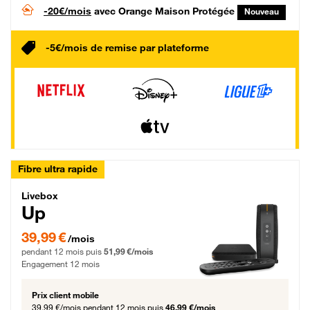
-20€/mois
avec Orange Maison Protégée
Nouveau
-5€/mois de remise par plateforme
Fibre ultra rapide
Livebox Up Fibre
Livebox
Up
39,99 € par mois pendant 12 mois puis 51,99 € par mois, Engagement 12 moi
39,99 €
/mois
pendant 12 mois puis
51,99 €/mois
Engagement 12 mois
Prix client mobile
39,99 €/mois
pendant 12 mois puis
46,99 €/mois