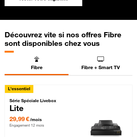
Découvrez vite si nos offres Fibre
sont disponibles chez vous
Fibre
Fibre + Smart TV
L'essentiel
Série Spéciale Livebox Lite Fibre
Série Spéciale Livebox
Lite
29,99 € par mois , Engagement 12 mois
29,99 €
/mois
Engagement 12 mois