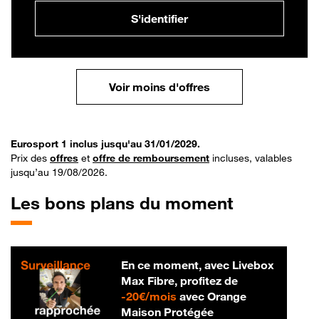
S'identifier
Voir moins d'offres
Eurosport 1 inclus jusqu'au 31/01/2029.
Prix des
offres
et
offre de remboursement
incluses, valables
jusqu’au 19/08/2026.
Les bons plans du moment
En ce moment, avec Livebox
Max Fibre, profitez de
20 € par mois
-
20€/mois
avec Orange
Maison Protégée