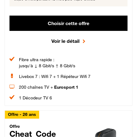
Choisir cette offre
Voir le détail
Fibre ultra rapide :
jusqu'à ↓ 8 Gbit/s ↑ 8 Gbit/s
Livebox 7 : Wifi 7 + 1 Répéteur Wifi 7
200 chaînes TV +
Eurosport 1
1 Décodeur TV 6
Offre - 26 ans
Cheat_Code Fibre_18_26
Offre
Cheat_Code