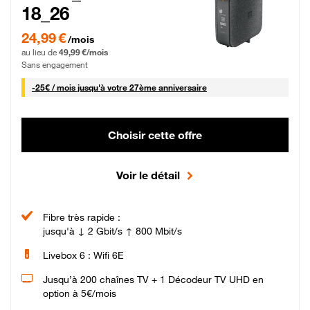
18_26
24,99 € par mois pendant 0 mois puis 49,99 € par mois, Sans engagement
24,99 €
/mois
au lieu de
49,99 €/mois
Sans engagement
25 € par mois
-
25€ / mois
jusqu'à votre 27ème anniversaire
Choisir cette offre
Voir le détail
Fibre très rapide :
jusqu'à ↓ 2 Gbit/s ↑ 800 Mbit/s
Livebox 6 : Wifi 6E
Jusqu’à 200 chaînes TV + 1 Décodeur TV UHD en
option à 5€/mois