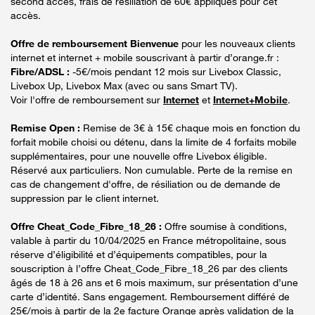
second accès, frais de résiliation de 60€ appliqués pour cet
accès.
Offre de remboursement Bienvenue
pour les nouveaux clients
internet et internet + mobile souscrivant à partir d’orange.fr :
Fibre/ADSL :
-5€/mois pendant 12 mois sur Livebox Classic,
Livebox Up, Livebox Max (avec ou sans Smart TV).
Voir l'offre de remboursement sur
Internet
et
Internet+Mobile
.
Remise Open :
Remise de 3€ à 15€ chaque mois en fonction du
forfait mobile choisi ou détenu, dans la limite de 4 forfaits mobile
supplémentaires, pour une nouvelle offre Livebox éligible.
Réservé aux particuliers. Non cumulable. Perte de la remise en
cas de changement d'offre, de résiliation ou de demande de
suppression par le client internet.
Offre Cheat_Code_Fibre_18_26 :
Offre soumise à conditions,
valable à partir du 10/04/2025 en France métropolitaine, sous
réserve d’éligibilité et d’équipements compatibles, pour la
souscription à l’offre Cheat_Code_Fibre_18_26 par des clients
âgés de 18 à 26 ans et 6 mois maximum, sur présentation d’une
carte d’identité. Sans engagement. Remboursement différé de
25€/mois à partir de la 2e facture Orange après validation de la