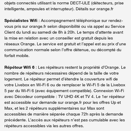
objets connectés utilisant la norme DECT-ULE (détecteurs, prise
intelligente, ampoules et interrupteur). Détails sur orange.fr
Spécialistes Wifi
: Accompagnement téléphonique sur rendez-
vous pris sur orange.fr selon disponibilité ou via appel au Service
Client du lundi au samedi de 8h à 20h. Le temps d’attente avant
la mise en relation avec un conseiller est gratuit depuis les
réseaux Orange. Le service est gratuit et l’appel est au prix d’une
communication normale selon l’offre détenue, ou décompté du
forfait mobile.
Répéteur Wifi 6
: Les répéteurs restent la propriété d’Orange. Le
nombre de répéteurs nécessaires dépend de la taille de votre
logement. Le répéteur permet d’étendre la couverture wifi de
votre Livebox en Wi-Fi 6 ou de remplacer le Wi-Fi 5 de la Livebox
5 par du Wi-Fi 6 (avec équipement compatible). Connexion Wi-Fi
avec Décodeur compatible : TV UHD 4K et TV 4. Le 1er répéteur
est accessible sur demande sur orange.fr pour les offres Up et
Max, et les 2 répéteurs supplémentaires sur Max sont
accessibles de manière séparée chaque 72h après la demande
précédente. L’accès aux répéteurs n’est pas cumulable avec les
répéteurs accessibles via les autres offres.