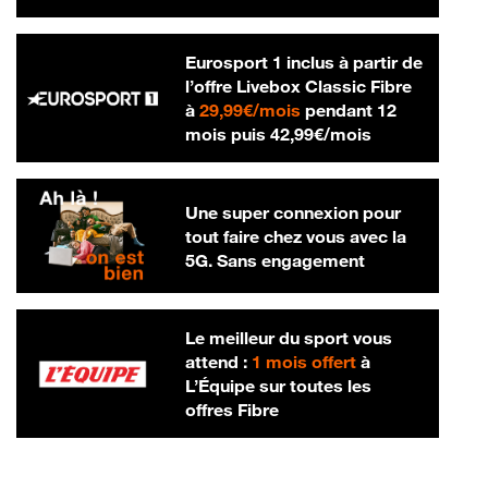
Eurosport 1 inclus à partir de
l’offre Livebox Classic Fibre
29,99 € par mois
à
29,99€/mois
pendant 12
42,99 € par m
mois puis
42,99€/mois
Une super connexion pour
tout faire chez vous avec la
5G. Sans engagement
Le meilleur du sport vous
attend :
1 mois offert
à
L’Équipe sur toutes les
offres Fibre