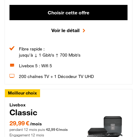
Choisir cette offre
Voir le détail
Fibre rapide :
jusqu'à ↓ 1 Gbit/s ↑ 700 Mbit/s
Livebox 5 : Wifi 5
200 chaînes TV + 1 Décodeur TV UHD
Meilleur choix
Livebox Classic Fibre
Livebox
Classic
29,99 € par mois pendant 12 mois puis 42,99 € par mois, Engagement 12 moi
29,99 €
/mois
pendant 12 mois puis
42,99 €/mois
Engagement 12 mois