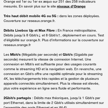
Orange est 1er ou 1er ex æquo sur 251 des 258 indicateurs
mesurés. En savoir plus sur le site
réseaux d'Orange
Très haut débit mobile 4G ou 5G :
dans les zones déployées.
Couverture sur reseaux.orange.fr.
Débits Livebox Up et Max Fibre :
En France métropolitaine.
Débits jusqu’à 8 Gbit/s↓ et 8 Gbit/s↑, déploiement en cours. Test
d’éligibilité sur orange.fr. Plus d’informations sur la couverture sur
reseaux.orange.fr
Les
Mbit/s
(Mégabits par seconde) et
Gbit/s
(Gigabits par
seconde) mesurent la vitesse de connexion Internet. Une
connexion en Mbt/s est suffisante pour des usages courants
comme le streaming HD et la navigation web. En revanche, une
connexion en Gbt/s offre une rapidité optimale pour le streaming
4K, les téléchargements très rapides et la gestion de plusieurs
appareils connectés simultanément. Plus la vitesse est élevée,
plus votre expérience en ligne sera fluide et performante.
2Gbit/s partagés
: Débits max théoriques, jusqu’à 1 Gbit/s par
port Ethernet, dans la limite de 2 Gbit/s utilisés simultanément sur
l’ensemble des ports Ethernet et en Wi-Fi.