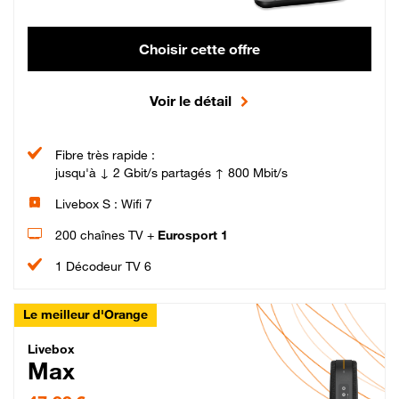
Choisir cette offre
Voir le détail
Fibre très rapide :
jusqu'à ↓ 2 Gbit/s partagés ↑ 800 Mbit/s
Livebox S : Wifi 7
200 chaînes TV +
Eurosport 1
1 Décodeur TV 6
Le meilleur d'Orange
Livebox Max Fibre
Livebox
Max
47,99 € par mois pendant 12 mois puis 57,99 € par mois, Engagement 12 moi