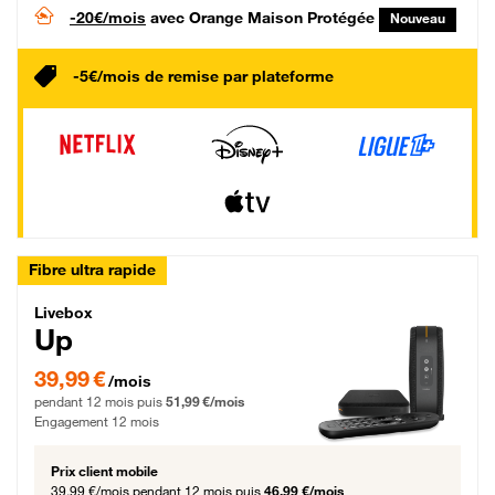
-20€/mois
avec Orange Maison Protégée
Nouveau
-5€/mois de remise par plateforme
Fibre ultra rapide
Livebox Up Fibre
Livebox
Up
39,99 € par mois pendant 12 mois puis 51,99 € par mois, Engagement 12 moi
39,99 €
/mois
pendant 12 mois puis
51,99 €/mois
Engagement 12 mois
Prix client mobile
39,99 €/mois
pendant 12 mois puis
46,99 €/mois