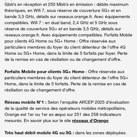
Gbit/s en réception et 250 Mbit/s en émission : débits maximum
théoriques, en Wifi 7, sous réserve de couverture 5G+ et en
bande 3,5 GHz, détails sur reseaux.orange.fr. Avec équipements
compatibles. Wifi 7 : en dual band, 2,4 GHz et 5 GHz sous
réserve de couverture 5G+ et en bande 3,5 GHz, détails sur
reseaux.orange.fr. Avec équipements compatibles. Forfaits Mobile
pour clients 4G Home ou 5G+ Home : Offre réservée aux
particuliers membres du foyer du client détenteur de l'offre 4G
Home ou 5G+ Home, dans la limite de 5 forfaits par foyer. Perte
de la remise en cas de résiliation ou de changement d’offre.
Forfaits Mobile pour clients 5G+ Home
: Offre réservée aux
particuliers membres du foyer du client détenteur de l'offre 5G+
Home, dans la limite de 5 forfaits. Perte de la remise en cas de
résiliation ou de changement d’offre.
Réseau mobile N°1 :
Selon l’enquête ARCEP 2025 d’évaluation
de la qualité de service des opérateurs mobiles métropolitains,
Orange est 1er ou 1er ex æquo sur 251 des 258 indicateurs
mesurés. En savoir plus sur le site
réseaux d'Orange
Très haut débit mobile 4G ou 5G :
dans les zones déployées.