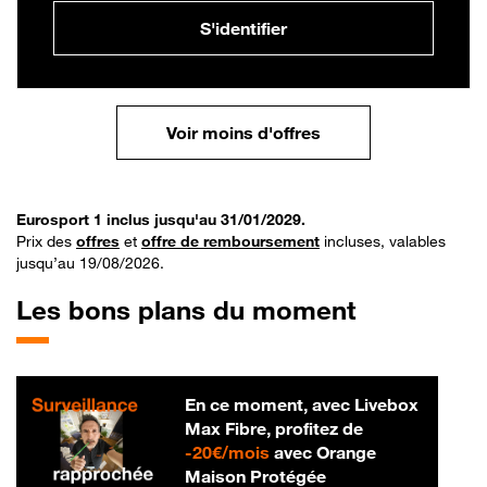
S'identifier
Voir moins d'offres
Eurosport 1 inclus jusqu'au 31/01/2029.
Prix des
offres
et
offre de remboursement
incluses, valables
jusqu’au 19/08/2026.
Les bons plans du moment
En ce moment, avec Livebox
Max Fibre, profitez de
20 € par mois
-
20€/mois
avec Orange
Maison Protégée