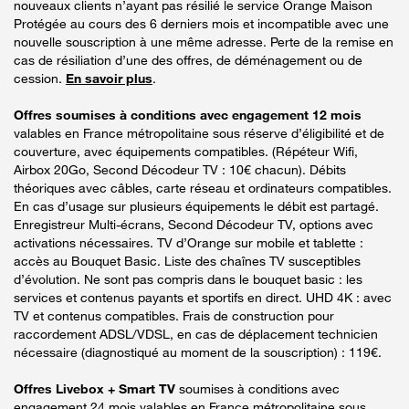
nouveaux clients n’ayant pas résilié le service Orange Maison
Protégée au cours des 6 derniers mois et incompatible avec une
nouvelle souscription à une même adresse. Perte de la remise en
cas de résiliation d’une des offres, de déménagement ou de
cession.
En savoir plus
.
Offres soumises à conditions avec engagement 12 mois
valables en France métropolitaine sous réserve d’éligibilité et de
couverture, avec équipements compatibles. (Répéteur Wifi,
Airbox 20Go, Second Décodeur TV : 10€ chacun). Débits
théoriques avec câbles, carte réseau et ordinateurs compatibles.
En cas d’usage sur plusieurs équipements le débit est partagé.
Enregistreur Multi-écrans, Second Décodeur TV, options avec
activations nécessaires. TV d’Orange sur mobile et tablette :
accès au Bouquet Basic. Liste des chaînes TV susceptibles
d’évolution. Ne sont pas compris dans le bouquet basic : les
services et contenus payants et sportifs en direct. UHD 4K : avec
TV et contenus compatibles. Frais de construction pour
raccordement ADSL/VDSL, en cas de déplacement technicien
nécessaire (diagnostiqué au moment de la souscription) : 119€.
Offres Livebox + Smart TV
soumises à conditions avec
engagement 24 mois valables en France métropolitaine sous