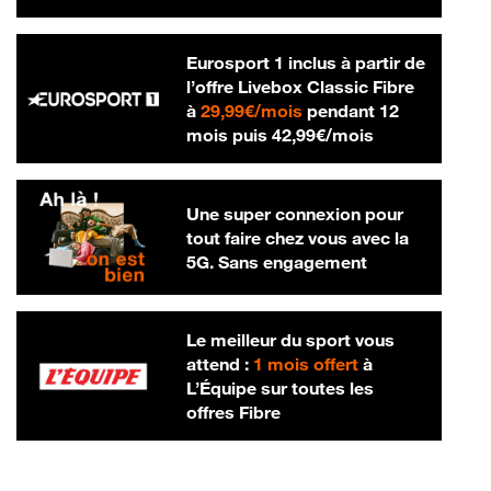
Eurosport 1 inclus à partir de
l’offre Livebox Classic Fibre
29,99 € par mois
à
29,99€/mois
pendant 12
42,99 € par m
mois puis
42,99€/mois
Une super connexion pour
tout faire chez vous avec la
5G. Sans engagement
Le meilleur du sport vous
attend :
1 mois offert
à
L’Équipe sur toutes les
offres Fibre