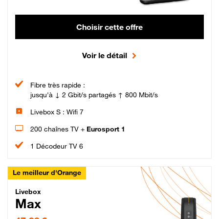
Choisir cette offre
Voir le détail
Fibre très rapide :
jusqu'à ↓ 2 Gbit/s partagés ↑ 800 Mbit/s
Livebox S : Wifi 7
200 chaînes TV +
Eurosport 1
1 Décodeur TV 6
Le meilleur d'Orange
Livebox Max Fibre
Livebox
Max
47,99 € par mois pendant 12 mois puis 57,99 € par mois, Engagement 12 moi