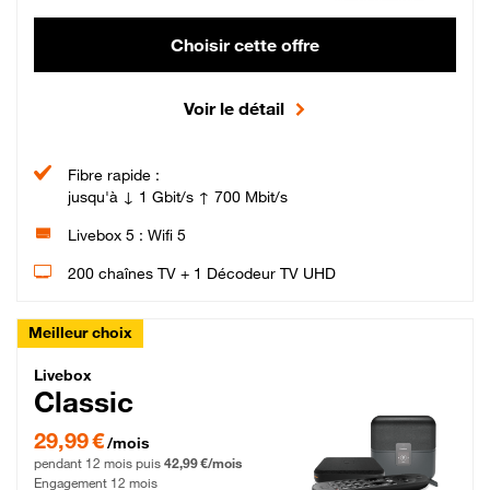
Choisir cette offre
Voir le détail
Fibre rapide :
jusqu'à ↓ 1 Gbit/s ↑ 700 Mbit/s
Livebox 5 : Wifi 5
200 chaînes TV + 1 Décodeur TV UHD
Meilleur choix
Livebox Classic Fibre
Livebox
Classic
29,99 € par mois pendant 12 mois puis 42,99 € par mois, Engagement 12 moi
29,99 €
/mois
pendant 12 mois puis
42,99 €/mois
Engagement 12 mois