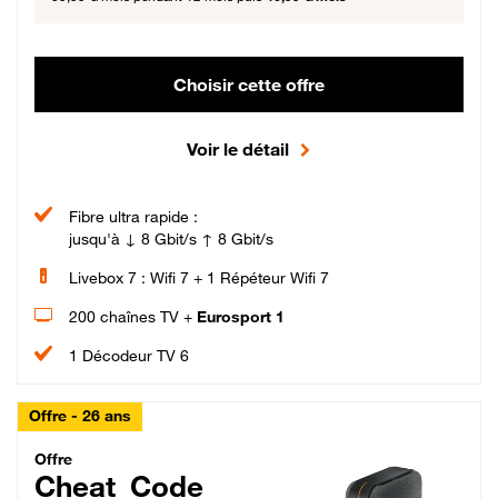
Choisir cette offre
Voir le détail
Fibre ultra rapide :
jusqu'à ↓ 8 Gbit/s ↑ 8 Gbit/s
Livebox 7 : Wifi 7 + 1 Répéteur Wifi 7
200 chaînes TV +
Eurosport 1
1 Décodeur TV 6
Offre - 26 ans
Cheat_Code Fibre_18_26
Offre
Cheat_Code