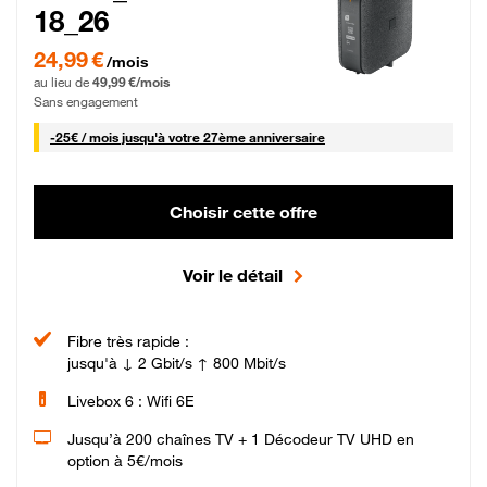
18_26
24,99 € par mois pendant 0 mois puis 49,99 € par mois, Sans engagement
24,99 €
/mois
au lieu de
49,99 €/mois
Sans engagement
25 € par mois
-
25€ / mois
jusqu'à votre 27ème anniversaire
Choisir cette offre
Voir le détail
Fibre très rapide :
jusqu'à ↓ 2 Gbit/s ↑ 800 Mbit/s
Livebox 6 : Wifi 6E
Jusqu’à 200 chaînes TV + 1 Décodeur TV UHD en
option à 5€/mois