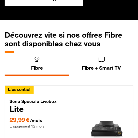
Découvrez vite si nos offres Fibre
sont disponibles chez vous
Fibre
Fibre + Smart TV
L'essentiel
Série Spéciale Livebox Lite Fibre
Série Spéciale Livebox
Lite
29,99 € par mois , Engagement 12 mois
29,99 €
/mois
Engagement 12 mois