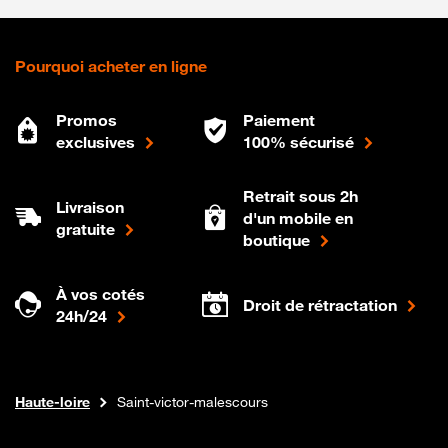
Pourquoi acheter en ligne
Promos
Paiement
exclusives
100% sécurisé
Retrait sous 2h
Livraison
d'un mobile en
gratuite
boutique
À vos cotés
Droit de rétractation
24h/24
Internet fibre
Boutique Orange
Auvergne-rhone-alpes
Haute-loire
Saint-victor-malescours