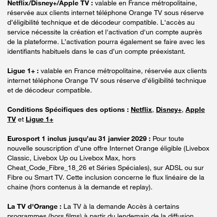
Netflix/Disney+/Apple TV :
valable en France métropolitaine,
réservée aux clients internet téléphone Orange TV sous réserve
d’éligibilité technique et de décodeur compatible. L'accès au
service nécessite la création et l'activation d'un compte auprès
de la plateforme. L’activation pourra également se faire avec les
identifiants habituels dans le cas d’un compte préexistant.
Ligue 1+ :
valable en France métropolitaine, réservée aux clients
internet téléphone Orange TV sous réserve d’éligibilité technique
et de décodeur compatible.
Conditions Spécifiques des options :
Netflix
,
Disney+
,
Apple
TV
et
Ligue 1+
Eurosport 1 inclus jusqu’au 31 janvier 2029 :
Pour toute
nouvelle souscription d’une offre Internet Orange éligible (Livebox
Classic, Livebox Up ou Livebox Max, hors
Cheat_Code_Fibre_18_26 et Séries Spéciales), sur ADSL ou sur
Fibre ou Smart TV. Cette inclusion concerne le flux linéaire de la
chaine (hors contenus à la demande et replay).
La TV d'Orange :
La TV à la demande Accès à certains
programmes (hors films) à partir du lendemain de la diffusion