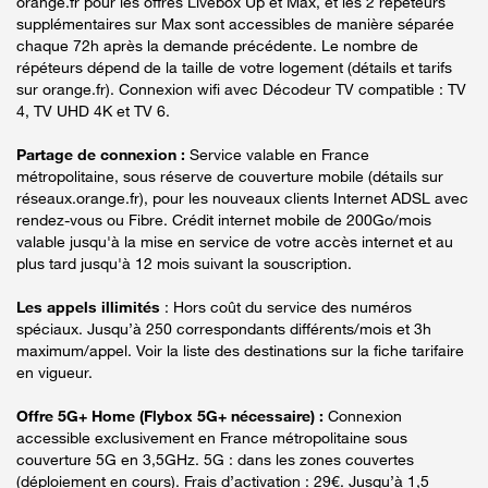
orange.fr pour les offres Livebox Up et Max, et les 2 répéteurs
supplémentaires sur Max sont accessibles de manière séparée
chaque 72h après la demande précédente. Le nombre de
répéteurs dépend de la taille de votre logement (détails et tarifs
sur orange.fr). Connexion wifi avec Décodeur TV compatible : TV
4, TV UHD 4K et TV 6.
Partage de connexion :
Service valable en France
métropolitaine, sous réserve de couverture mobile (détails sur
réseaux.orange.fr), pour les nouveaux clients Internet ADSL avec
rendez-vous ou Fibre. Crédit internet mobile de 200Go/mois
valable jusqu'à la mise en service de votre accès internet et au
plus tard jusqu'à 12 mois suivant la souscription.
Les appels illimités
: Hors coût du service des numéros
spéciaux. Jusqu’à 250 correspondants différents/mois et 3h
maximum/appel. Voir la liste des destinations sur la fiche tarifaire
en vigueur.
Offre 5G+ Home (Flybox 5G+ nécessaire) :
Connexion
accessible exclusivement en France métropolitaine sous
couverture 5G en 3,5GHz. 5G : dans les zones couvertes
(déploiement en cours). Frais d’activation : 29€. Jusqu’à 1,5