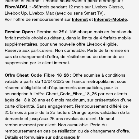
internet et internet + mobile souscrivant à partir d’orange.fr :
Fibre/ADSL :
-5€/mois pendant 12 mois sur Livebox Classic,
Livebox Up, Livebox Max (avec ou sans Smart TV).
Voir l'offre de remboursement sur
Internet
et
Internet+Mobile
.
Remise Open :
Remise de 3€ à 15€ chaque mois en fonction du
forfait mobile choisi ou détenu, dans la limite de 4 forfaits mobile
supplémentaires, pour une nouvelle offre Livebox éligible.
Réservé aux particuliers. Non cumulable. Perte de la remise en
cas de changement d'offre, de résiliation ou de demande de
suppression par le client internet.
Offre Cheat_Code_Fibre_18_26 :
Offre soumise à conditions,
valable à partir du 10/04/2025 en France métropolitaine, sous
réserve d’éligibilité et d’équipements compatibles, pour la
souscription à l’offre Cheat_Code_Fibre_18_26 par des clients
âgés de 18 à 26 ans et 6 mois maximum, sur présentation d’une
carte d’identité. Sans engagement. Remboursement différé de
25€/mois à partir de la 2e facture Orange après validation de la
demande et jusqu’aux 26 ans révolus du client. Un seul
remboursement par client. Non cumulable. Perte du
remboursement en cas de résiliation ou de changement d’offre.
Détails et formulaire sur
odr.orange.fr