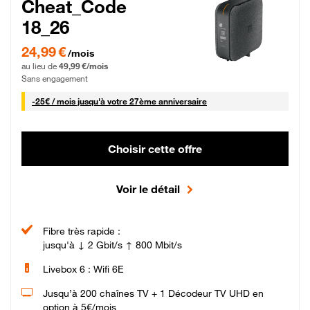
Cheat_Code
18_26
24,99 € par mois pendant 0 mois puis 49,99 € par mois, Sans engagement
24,99 €
/mois
au lieu de
49,99 €/mois
Sans engagement
25 € par mois
-
25€ / mois
jusqu'à votre 27ème anniversaire
Choisir cette offre
Voir le détail
Fibre très rapide :
jusqu'à ↓ 2 Gbit/s ↑ 800 Mbit/s
Livebox 6 : Wifi 6E
Jusqu’à 200 chaînes TV + 1 Décodeur TV UHD en
option à 5€/mois