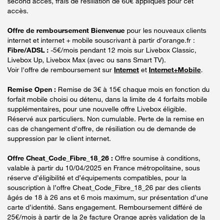
second accès, frais de résiliation de 60€ appliqués pour cet
accès.
Offre de remboursement Bienvenue
pour les nouveaux clients
internet et internet + mobile souscrivant à partir d’orange.fr :
Fibre/ADSL :
-5€/mois pendant 12 mois sur Livebox Classic,
Livebox Up, Livebox Max (avec ou sans Smart TV).
Voir l'offre de remboursement sur
Internet
et
Internet+Mobile
.
Remise Open :
Remise de 3€ à 15€ chaque mois en fonction du
forfait mobile choisi ou détenu, dans la limite de 4 forfaits mobile
supplémentaires, pour une nouvelle offre Livebox éligible.
Réservé aux particuliers. Non cumulable. Perte de la remise en
cas de changement d'offre, de résiliation ou de demande de
suppression par le client internet.
Offre Cheat_Code_Fibre_18_26 :
Offre soumise à conditions,
valable à partir du 10/04/2025 en France métropolitaine, sous
réserve d’éligibilité et d’équipements compatibles, pour la
souscription à l’offre Cheat_Code_Fibre_18_26 par des clients
âgés de 18 à 26 ans et 6 mois maximum, sur présentation d’une
carte d’identité. Sans engagement. Remboursement différé de
25€/mois à partir de la 2e facture Orange après validation de la