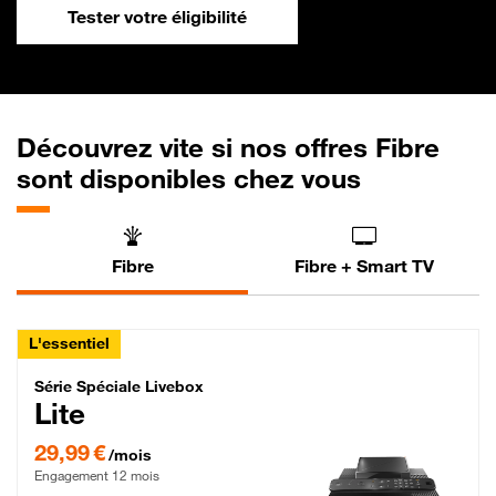
Tester votre éligibilité
Découvrez vite si nos offres Fibre
sont disponibles chez vous
Fibre
Fibre + Smart TV
L'essentiel
Série Spéciale Livebox Lite Fibre
Série Spéciale Livebox
Lite
29,99 € par mois , Engagement 12 mois
29,99 €
/mois
Engagement 12 mois