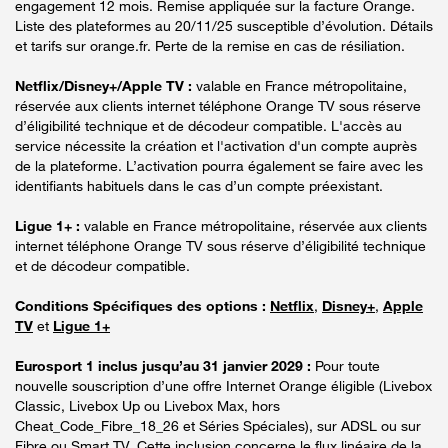
engagement 12 mois. Remise appliquée sur la facture Orange.
Liste des plateformes au 20/11/25 susceptible d’évolution. Détails
et tarifs sur orange.fr. Perte de la remise en cas de résiliation.
Netflix/Disney+/Apple TV :
valable en France métropolitaine,
réservée aux clients internet téléphone Orange TV sous réserve
d’éligibilité technique et de décodeur compatible. L'accès au
service nécessite la création et l'activation d'un compte auprès
de la plateforme. L’activation pourra également se faire avec les
identifiants habituels dans le cas d’un compte préexistant.
Ligue 1+ :
valable en France métropolitaine, réservée aux clients
internet téléphone Orange TV sous réserve d’éligibilité technique
et de décodeur compatible.
Conditions Spécifiques des options :
Netflix
,
Disney+
,
Apple
TV
et
Ligue 1+
Eurosport 1 inclus jusqu’au 31 janvier 2029 :
Pour toute
nouvelle souscription d’une offre Internet Orange éligible (Livebox
Classic, Livebox Up ou Livebox Max, hors
Cheat_Code_Fibre_18_26 et Séries Spéciales), sur ADSL ou sur
Fibre ou Smart TV. Cette inclusion concerne le flux linéaire de la