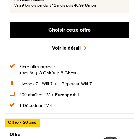
39,99 €/mois
pendant 12 mois puis
46,99 €/mois
Choisir cette offre
Voir le détail
Fibre ultra rapide :
jusqu'à ↓ 8 Gbit/s ↑ 8 Gbit/s
Livebox 7 : Wifi 7 + 1 Répéteur Wifi 7
200 chaînes TV +
Eurosport 1
1 Décodeur TV 6
Offre - 26 ans
Cheat_Code Fibre_18_26
Offre