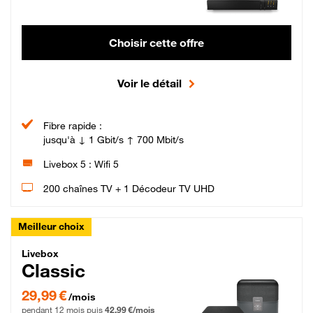
Choisir cette offre
Voir le détail
Fibre rapide :
jusqu'à ↓ 1 Gbit/s ↑ 700 Mbit/s
Livebox 5 : Wifi 5
200 chaînes TV + 1 Décodeur TV UHD
Meilleur choix
Livebox Classic Fibre
Livebox
Classic
29,99 € par mois pendant 12 mois puis 42,99 € par mois, Engagement 12 moi
29,99 €
/mois
pendant 12 mois puis
42,99 €/mois