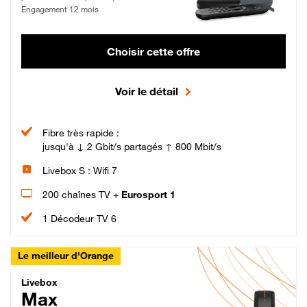
Engagement 12 mois
Choisir cette offre
Voir le détail
Fibre très rapide :
jusqu'à ↓ 2 Gbit/s partagés ↑ 800 Mbit/s
Livebox S : Wifi 7
200 chaînes TV +
Eurosport 1
1 Décodeur TV 6
Le meilleur d'Orange
Livebox Max Fibre
Livebox
Max