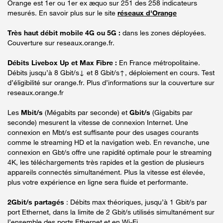
Orange est 1er ou 1er ex æquo sur 251 des 258 indicateurs
mesurés. En savoir plus sur le site
réseaux d'Orange
Très haut débit mobile 4G ou 5G :
dans les zones déployées.
Couverture sur reseaux.orange.fr.
Débits Livebox Up et Max Fibre :
En France métropolitaine.
Débits jusqu’à 8 Gbit/s↓ et 8 Gbit/s↑, déploiement en cours. Test
d’éligibilité sur orange.fr. Plus d’informations sur la couverture sur
reseaux.orange.fr
Les
Mbit/s
(Mégabits par seconde) et
Gbit/s
(Gigabits par
seconde) mesurent la vitesse de connexion Internet. Une
connexion en Mbt/s est suffisante pour des usages courants
comme le streaming HD et la navigation web. En revanche, une
connexion en Gbt/s offre une rapidité optimale pour le streaming
4K, les téléchargements très rapides et la gestion de plusieurs
appareils connectés simultanément. Plus la vitesse est élevée,
plus votre expérience en ligne sera fluide et performante.
2Gbit/s partagés
: Débits max théoriques, jusqu’à 1 Gbit/s par
port Ethernet, dans la limite de 2 Gbit/s utilisés simultanément sur
l’ensemble des ports Ethernet et en Wi-Fi.