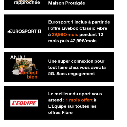
Maison Protégée
Eurosport 1 inclus à partir de
l’offre Livebox Classic Fibre
29,99 € par mois
à
29,99€/mois
pendant 12
42,99 € par m
mois puis
42,99€/mois
Une super connexion pour
tout faire chez vous avec la
5G. Sans engagement
Le meilleur du sport vous
attend :
1 mois offert
à
L’Équipe sur toutes les
offres Fibre