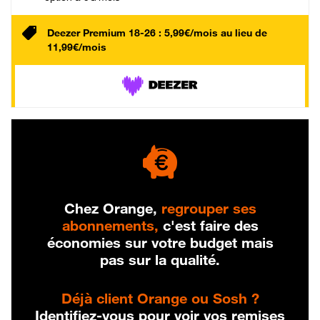
Deezer Premium 18-26 : 5,99€/mois au lieu de
11,99€/mois
Chez Orange,
regrouper ses
abonnements,
c'est faire des
économies sur votre budget mais
pas sur la qualité.
Déjà client Orange ou Sosh ?
Identifiez-vous pour voir vos remises