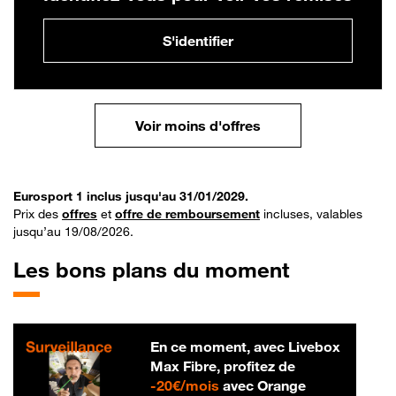
S'identifier
Voir moins d'offres
Eurosport 1 inclus jusqu'au 31/01/2029.
Prix des
offres
et
offre de remboursement
incluses, valables
jusqu’au 19/08/2026.
Les bons plans du moment
En ce moment, avec Livebox
Max Fibre, profitez de
20 € par mois
-
20€/mois
avec Orange