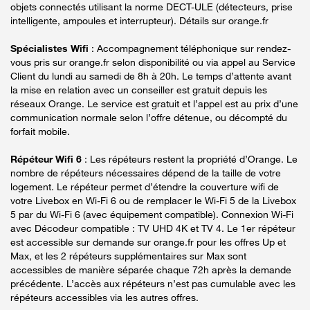
objets connectés utilisant la norme DECT-ULE (détecteurs, prise
intelligente, ampoules et interrupteur). Détails sur orange.fr
Spécialistes Wifi
: Accompagnement téléphonique sur rendez-
vous pris sur orange.fr selon disponibilité ou via appel au Service
Client du lundi au samedi de 8h à 20h. Le temps d’attente avant
la mise en relation avec un conseiller est gratuit depuis les
réseaux Orange. Le service est gratuit et l’appel est au prix d’une
communication normale selon l’offre détenue, ou décompté du
forfait mobile.
Répéteur Wifi 6
: Les répéteurs restent la propriété d’Orange. Le
nombre de répéteurs nécessaires dépend de la taille de votre
logement. Le répéteur permet d’étendre la couverture wifi de
votre Livebox en Wi-Fi 6 ou de remplacer le Wi-Fi 5 de la Livebox
5 par du Wi-Fi 6 (avec équipement compatible). Connexion Wi-Fi
avec Décodeur compatible : TV UHD 4K et TV 4. Le 1er répéteur
est accessible sur demande sur orange.fr pour les offres Up et
Max, et les 2 répéteurs supplémentaires sur Max sont
accessibles de manière séparée chaque 72h après la demande
précédente. L’accès aux répéteurs n’est pas cumulable avec les
répéteurs accessibles via les autres offres.