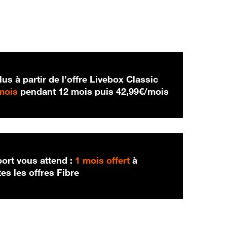
us à partir de l’offre Livebox Classic
29,99 € par mois
42,99 € par m
mois
pendant 12 mois puis
42,99€/mois
port vous attend :
1 mois offert
à
es les offres Fibre