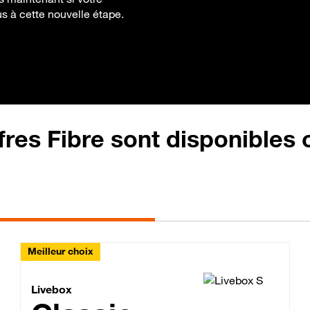
us à cette nouvelle étape.
fres Fibre sont disponibles
Meilleur choix
Lite Fibre
Livebox Classic Fibre
Livebox