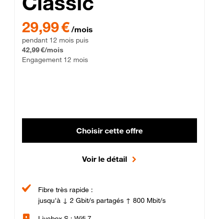
Classic
29,99 € par mois pendant 12 mois puis 42,99 € par mois, Enga
29,99 €
/mois
pendant 12 mois puis
42,99 €/mois
Engagement 12 mois
Choisir cette offre
Voir le détail
Fibre très rapide :
jusqu'à ↓ 2 Gbit/s partagés ↑ 800 Mbit/s
Livebox S : Wifi 7