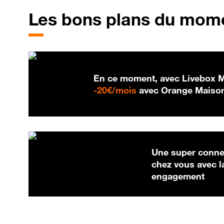
Les bons plans du mom
En ce moment, avec Livebox Ma
20 € par mois
-
20€/mois
avec Orange Maison
Une super connex
chez vous avec l
engagement