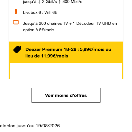
jusqu'à ↓ 2 Gbit/s ↑ 800 Mbit/s
Livebox 6 : Wifi 6E
Jusqu’à 200 chaînes TV + 1 Décodeur TV UHD en
option à 5€/mois
Deezer Premium 18-26 : 5,99€/mois au
lieu de 11,99€/mois
Voir moins d'offres
valables jusqu’au 19/08/2026.