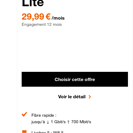
Lite
29,99 € par mois , Engagement 12 mois
29,99 €
/mois
Engagement 12 mois
Choisir cette offre
Voir le détail
Fibre rapide :
jusqu'à ↓ 1 Gbit/s ↑ 700 Mbit/s
Livebox 5 : Wifi 5