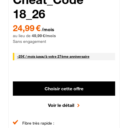
18_26
 Engagement 12 mois
24,99 € par mois pendant 0 mois puis 49,99 € par mois, Sans 
24,99 €
/mois
au lieu de
49,99 €/mois
Sans engagement
25 € par mois
-
25€ / mois
jusqu'à votre 27ème anniversaire
Choisir cette offre
Voir le détail
Fibre très rapide :