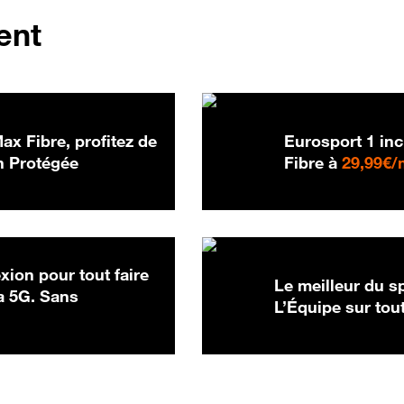
ent
x Fibre, profitez de
Eurosport 1 incl
 Protégée
Fibre à
29,99€/
ion pour tout faire
Le meilleur du s
a 5G. Sans
L’Équipe sur tout