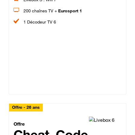
200 chaînes TV +
Eurosport 1
1 Décodeur TV 6
Offre - 26 ans
Cheat_Code Fibre_18_26
Offre
Cheat_Code