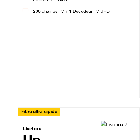
200 chaînes TV + 1 Décodeur TV UHD
Fibre ultra rapide
Livebox Up Fibre
Livebox
Up