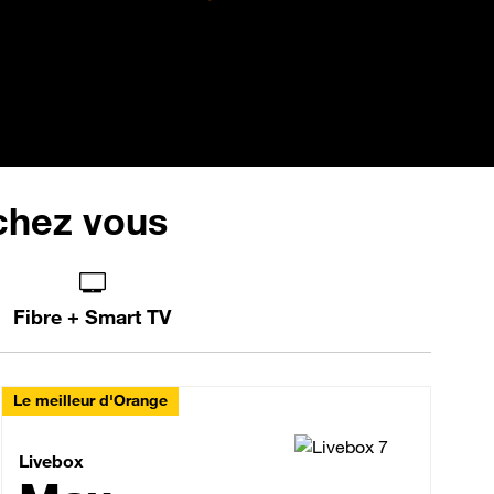
 chez vous
Fibre + Smart TV
Le meilleur d'Orange
Livebox Max Fibre
Livebox