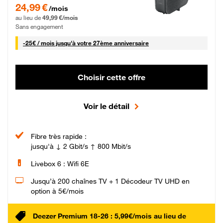
24,99 € par mois pendant 0 mois puis 49,99 € par mois, Sans engagement
24,99 €
/mois
au lieu de
49,99 €/mois
Sans engagement
25 € par mois
-
25€ / mois
jusqu'à votre 27ème anniversaire
Choisir cette offre
Voir le détail
Fibre très rapide :
jusqu'à ↓ 2 Gbit/s ↑ 800 Mbit/s
Livebox 6 : Wifi 6E
Jusqu’à 200 chaînes TV + 1 Décodeur TV UHD en
option à 5€/mois
Deezer Premium 18-26 : 5,99€/mois au lieu de