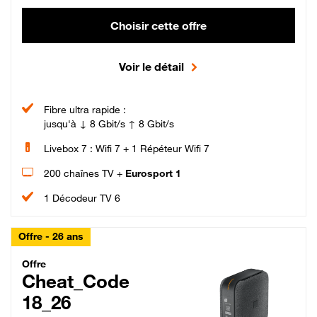
Choisir cette offre
Voir le détail
Fibre ultra rapide :
jusqu'à ↓ 8 Gbit/s ↑ 8 Gbit/s
Livebox 7 : Wifi 7 + 1 Répéteur Wifi 7
200 chaînes TV +
Eurosport 1
1 Décodeur TV 6
Offre - 26 ans
Cheat_Code Fibre_18_26
Offre
Cheat_Code
18_26