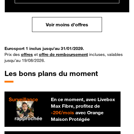
Voir moins d'offres
Eurosport 1 inclus jusqu'au 31/01/2029.
Prix des
offres
et
offre de remboursement
incluses, valables
jusqu’au 19/08/2026.
Les bons plans du moment
En ce moment, avec Livebox
Max Fibre, profitez de
20 € par mois
-
20€/mois
avec Orange
Maison Protégée