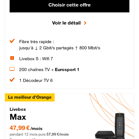
Choisir cette offre
Voir le détail
Fibre très rapide :
jusqu'à ↓ 2 Gbit/s partagés ↑ 800 Mbit/s
Livebox S : Wifi 7
200 chaînes TV +
Eurosport 1
1 Décodeur TV 6
Le meilleur d'Orange
Livebox Max Fibre
Livebox
Max
47,99 € par mois pendant 12 mois puis 57,99 € par mois, Engagement 12 moi
47,99 €
/mois
pendant 12 mois puis
57,99 €/mois