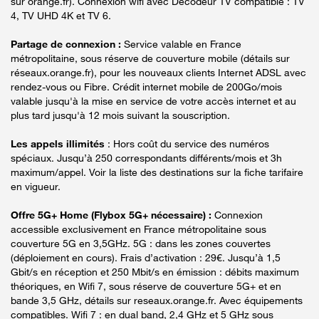
sur orange.fr). Connexion wifi avec Décodeur TV compatible : TV
4, TV UHD 4K et TV 6.
Partage de connexion :
Service valable en France
métropolitaine, sous réserve de couverture mobile (détails sur
réseaux.orange.fr), pour les nouveaux clients Internet ADSL avec
rendez-vous ou Fibre. Crédit internet mobile de 200Go/mois
valable jusqu'à la mise en service de votre accès internet et au
plus tard jusqu'à 12 mois suivant la souscription.
Les appels illimités
: Hors coût du service des numéros
spéciaux. Jusqu’à 250 correspondants différents/mois et 3h
maximum/appel. Voir la liste des destinations sur la fiche tarifaire
en vigueur.
Offre 5G+ Home (Flybox 5G+ nécessaire) :
Connexion
accessible exclusivement en France métropolitaine sous
couverture 5G en 3,5GHz. 5G : dans les zones couvertes
(déploiement en cours). Frais d’activation : 29€. Jusqu’à 1,5
Gbit/s en réception et 250 Mbit/s en émission : débits maximum
théoriques, en Wifi 7, sous réserve de couverture 5G+ et en
bande 3,5 GHz, détails sur reseaux.orange.fr. Avec équipements
compatibles. Wifi 7 : en dual band, 2,4 GHz et 5 GHz sous