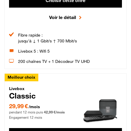
Choisir cette offre
Voir le détail
Fibre rapide :
jusqu'à ↓ 1 Gbit/s ↑ 700 Mbit/s
Livebox 5 : Wifi 5
200 chaînes TV + 1 Décodeur TV UHD
Meilleur choix
Livebox Classic Fibre
Livebox
Classic
29,99 € par mois pendant 12 mois puis 42,99 € par mois, Engagement 12 moi
29,99 €
/mois
pendant 12 mois puis
42,99 €/mois
Engagement 12 mois