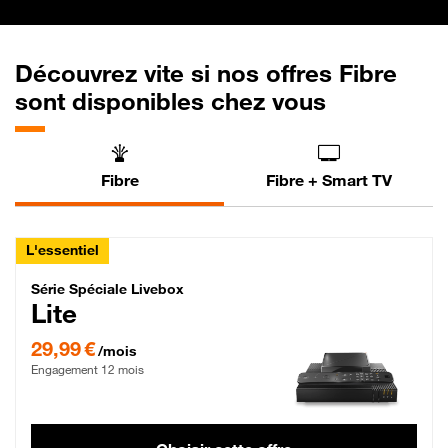
Découvrez vite si nos offres Fibre
sont disponibles chez vous
Fibre
Fibre + Smart TV
L'essentiel
Série Spéciale Livebox Lite Fibre
Série Spéciale Livebox
Lite
29,99 € par mois , Engagement 12 mois
29,99 €
/mois
Engagement 12 mois