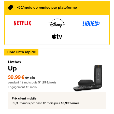
-5€/mois de remise par plateforme
Fibre ultra rapide
Livebox Up Fibre
Livebox
Up
39,99 € par mois pendant 12 mois puis 51,99 € par mois, Engagement 12 moi
39,99 €
/mois
pendant 12 mois puis
51,99 €/mois
Engagement 12 mois
Prix client mobile
39,99 €/mois
pendant 12 mois puis
46,99 €/mois