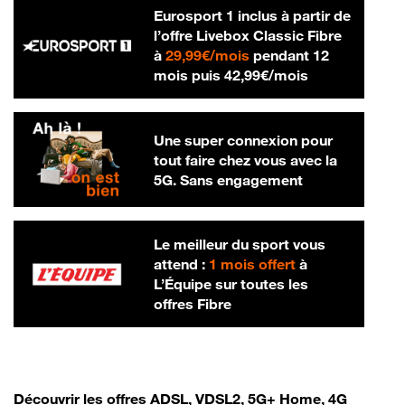
Eurosport 1 inclus à partir de
l’offre Livebox Classic Fibre
29,99 € par mois
à
29,99€/mois
pendant 12
42,99 € par m
mois puis
42,99€/mois
Une super connexion pour
tout faire chez vous avec la
5G. Sans engagement
Le meilleur du sport vous
attend :
1 mois offert
à
L’Équipe sur toutes les
offres Fibre
Découvrir les offres ADSL, VDSL2, 5G+ Home, 4G