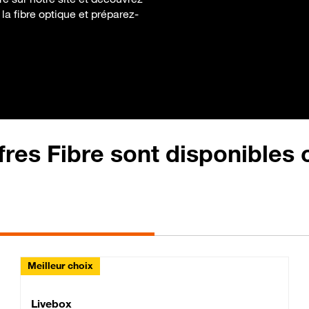
la fibre optique et préparez-
fres Fibre sont disponibles
Meilleur choix
Lite Fibre
Livebox Classic Fibre
Livebox