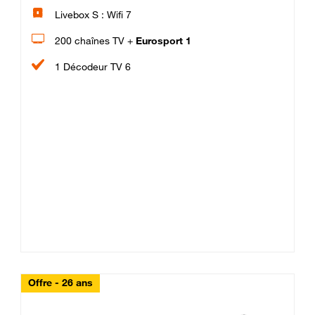
Livebox S : Wifi 7
200 chaînes TV +
Eurosport 1
1 Décodeur TV 6
Offre - 26 ans