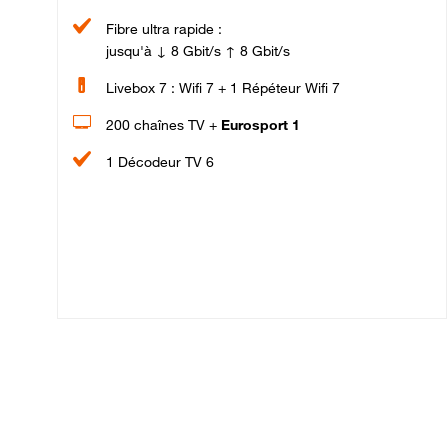
Fibre ultra rapide :
jusqu'à ↓ 8 Gbit/s ↑ 8 Gbit/s
Livebox 7 : Wifi 7 + 1 Répéteur Wifi 7
200 chaînes TV +
Eurosport 1
1 Décodeur TV 6