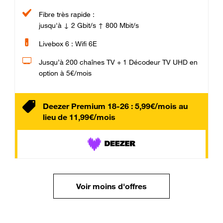
Fibre très rapide :
jusqu'à ↓ 2 Gbit/s ↑ 800 Mbit/s
Livebox 6 : Wifi 6E
Jusqu’à 200 chaînes TV + 1 Décodeur TV UHD en
option à 5€/mois
Deezer Premium 18-26 : 5,99€/mois au
lieu de 11,99€/mois
Voir moins d'offres