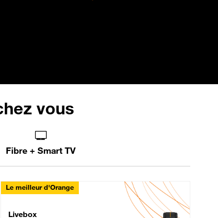
 chez vous
Fibre + Smart TV
Le meilleur d'Orange
Livebox Max Fibre
Livebox