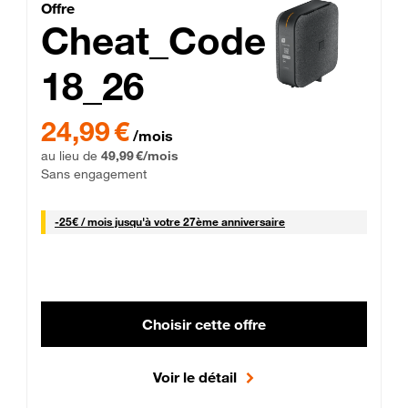
Cheat_Code Fibre_18_26
Offre
Cheat_Code
18_26
 Engagement 12 mois
24,99 € par mois pendant 0 mois puis 49,99 € par mois, Sans 
24,99 €
/mois
au lieu de
49,99 €/mois
Sans engagement
25 € par mois
-
25€ / mois
jusqu'à votre 27ème anniversaire
Choisir cette offre
Voir le détail