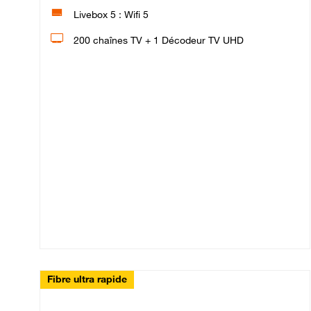
Livebox 5 : Wifi 5
200 chaînes TV + 1 Décodeur TV UHD
Fibre ultra rapide