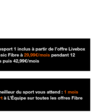
sport 1 inclus à partir de l’offre Livebox
29,99 € par mois
sic Fibre à
29,99€/mois
pendant 12
42,99 € par mois
s puis
42,99€/mois
eilleur du sport vous attend :
1 mois
rt
à L’Équipe sur toutes les offres Fibre