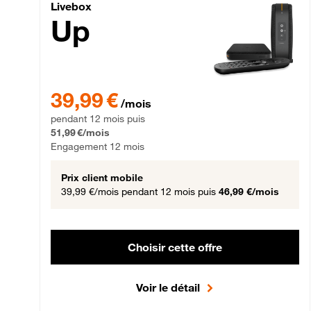
Livebox Up Fibre
Livebox
Up
39,99 € par mois pendant 12 mois puis 51,99 € par mois,
39,99 €
/mois
pendant 12 mois puis
51,99 €/mois
Engagement 12 mois
Prix client mobile
39,99 €/mois
pendant 12 mois puis
46,99 €/mois
Choisir cette offre
Voir le détail