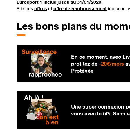
Eurosport 1 inclus jusqu'au 31/01/2029.
Prix des
offres
et
offre de remboursement
incluses, 
Les bons plans du mom
En ce moment, avec Liv
20
profitez de
-
20€/mois
av
Protégée
Une super connexion po
vous avec la 5G. Sans