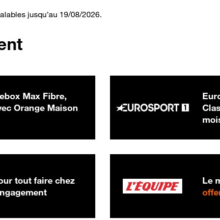
valables jusqu’au 19/08/2026.
ent
ebox Max Fibre,
Euro
 € par mois
ec Orange Maison
Clas
moi
ur tout faire chez
Le m
 engagement
offe