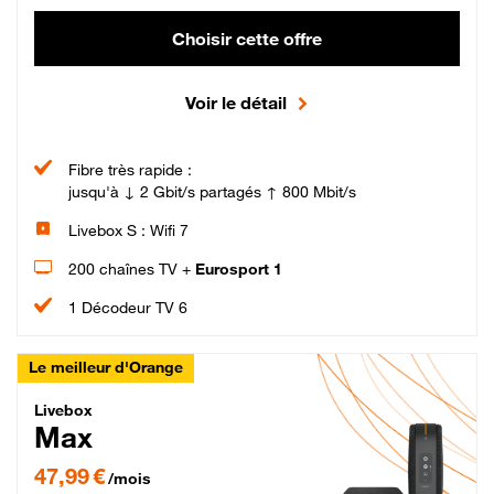
Choisir cette offre
Voir le détail
Fibre très rapide :
jusqu'à ↓ 2 Gbit/s partagés ↑ 800 Mbit/s
Livebox S : Wifi 7
200 chaînes TV +
Eurosport 1
1 Décodeur TV 6
Le meilleur d'Orange
Livebox Max Fibre
Livebox
Max
47,99 € par mois pendant 12 mois puis 57,99 € par mois, Engagement 12 moi
47,99 €
/mois