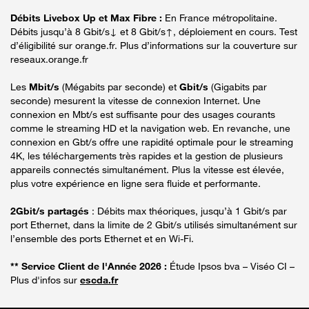
Débits Livebox Up et Max Fibre :
En France métropolitaine.
Débits jusqu’à 8 Gbit/s↓ et 8 Gbit/s↑, déploiement en cours. Test
d’éligibilité sur orange.fr. Plus d’informations sur la couverture sur
reseaux.orange.fr
Les
Mbit/s
(Mégabits par seconde) et
Gbit/s
(Gigabits par
seconde) mesurent la vitesse de connexion Internet. Une
connexion en Mbt/s est suffisante pour des usages courants
comme le streaming HD et la navigation web. En revanche, une
connexion en Gbt/s offre une rapidité optimale pour le streaming
4K, les téléchargements très rapides et la gestion de plusieurs
appareils connectés simultanément. Plus la vitesse est élevée,
plus votre expérience en ligne sera fluide et performante.
2Gbit/s partagés
: Débits max théoriques, jusqu’à 1 Gbit/s par
port Ethernet, dans la limite de 2 Gbit/s utilisés simultanément sur
l’ensemble des ports Ethernet et en Wi-Fi.
** Service Client de l'Année 2026 :
Étude Ipsos bva – Viséo CI –
Plus d'infos sur
escda.fr