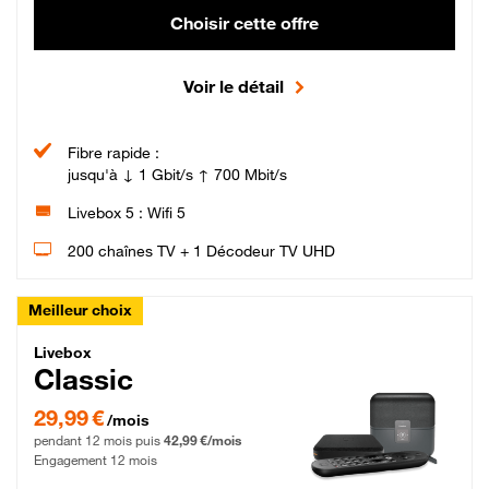
Choisir cette offre
Voir le détail
Fibre rapide :
jusqu'à ↓ 1 Gbit/s ↑ 700 Mbit/s
Livebox 5 : Wifi 5
200 chaînes TV + 1 Décodeur TV UHD
Meilleur choix
Livebox Classic Fibre
Livebox
Classic
29,99 € par mois pendant 12 mois puis 42,99 € par mois, Engagement 12 moi
29,99 €
/mois
pendant 12 mois puis
42,99 €/mois
Engagement 12 mois