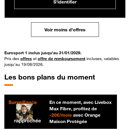
S'identifier
Voir moins d'offres
Eurosport 1 inclus jusqu'au 31/01/2029.
Prix des
offres
et
offre de remboursement
incluses, valables
jusqu’au 19/08/2026.
Les bons plans du moment
En ce moment, avec Livebox
Max Fibre, profitez de
20 € par mois
-
20€/mois
avec Orange
Maison Protégée