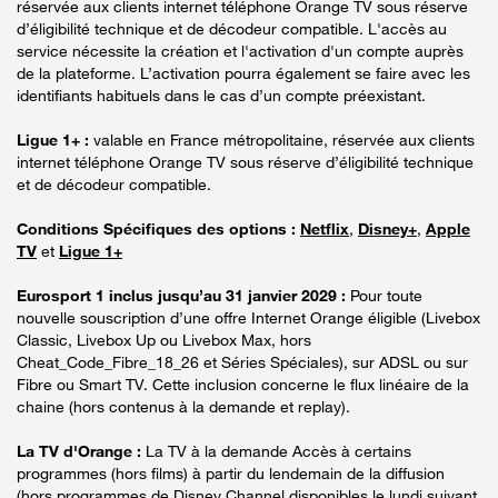
réservée aux clients internet téléphone Orange TV sous réserve
d’éligibilité technique et de décodeur compatible. L'accès au
service nécessite la création et l'activation d'un compte auprès
de la plateforme. L’activation pourra également se faire avec les
identifiants habituels dans le cas d’un compte préexistant.
Ligue 1+ :
valable en France métropolitaine, réservée aux clients
internet téléphone Orange TV sous réserve d’éligibilité technique
et de décodeur compatible.
Conditions Spécifiques des options :
Netflix
,
Disney+
,
Apple
TV
et
Ligue 1+
Eurosport 1 inclus jusqu’au 31 janvier 2029 :
Pour toute
nouvelle souscription d’une offre Internet Orange éligible (Livebox
Classic, Livebox Up ou Livebox Max, hors
Cheat_Code_Fibre_18_26 et Séries Spéciales), sur ADSL ou sur
Fibre ou Smart TV. Cette inclusion concerne le flux linéaire de la
chaine (hors contenus à la demande et replay).
La TV d'Orange :
La TV à la demande Accès à certains
programmes (hors films) à partir du lendemain de la diffusion
(hors programmes de Disney Channel disponibles le lundi suivant