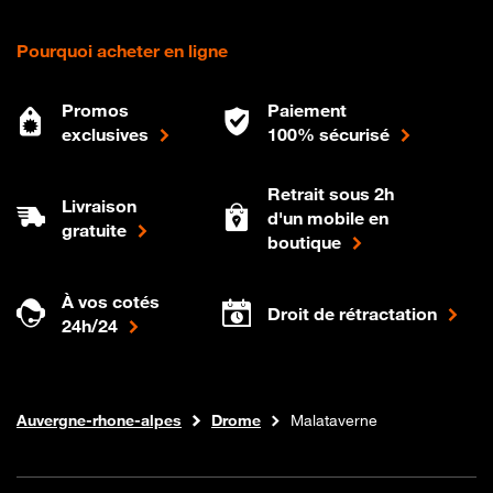
Pourquoi acheter en ligne
Promos
Paiement
exclusives
100% sécurisé
Retrait sous 2h
Livraison
d'un mobile en
gratuite
boutique
À vos cotés
Droit de rétractation
24h/24
Internet fibre
Boutique Orange
Auvergne-rhone-alpes
Drome
Malataverne