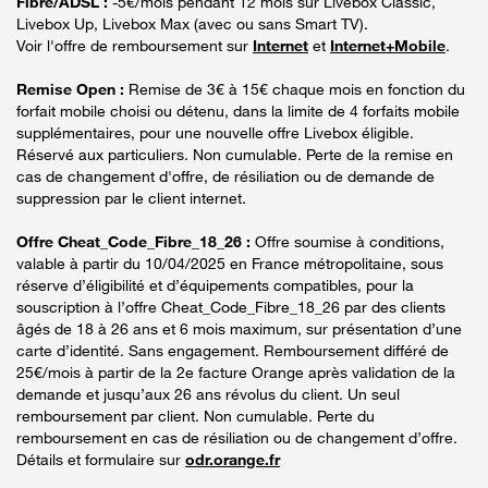
Fibre/ADSL :
-5€/mois pendant 12 mois sur Livebox Classic,
Livebox Up, Livebox Max (avec ou sans Smart TV).
Voir l'offre de remboursement sur
Internet
et
Internet+Mobile
.
Remise Open :
Remise de 3€ à 15€ chaque mois en fonction du
forfait mobile choisi ou détenu, dans la limite de 4 forfaits mobile
supplémentaires, pour une nouvelle offre Livebox éligible.
Réservé aux particuliers. Non cumulable. Perte de la remise en
cas de changement d'offre, de résiliation ou de demande de
suppression par le client internet.
Offre Cheat_Code_Fibre_18_26 :
Offre soumise à conditions,
valable à partir du 10/04/2025 en France métropolitaine, sous
réserve d’éligibilité et d’équipements compatibles, pour la
souscription à l’offre Cheat_Code_Fibre_18_26 par des clients
âgés de 18 à 26 ans et 6 mois maximum, sur présentation d’une
carte d’identité. Sans engagement. Remboursement différé de
25€/mois à partir de la 2e facture Orange après validation de la
demande et jusqu’aux 26 ans révolus du client. Un seul
remboursement par client. Non cumulable. Perte du
remboursement en cas de résiliation ou de changement d’offre.
Détails et formulaire sur
odr.orange.fr