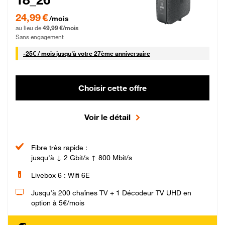
24,99 € par mois pendant 0 mois puis 49,99 € par mois, Sans engagement
24,99 €
/mois
au lieu de
49,99 €/mois
Sans engagement
25 € par mois
-
25€ / mois
jusqu'à votre 27ème anniversaire
Choisir cette offre
Voir le détail
Fibre très rapide :
jusqu'à ↓ 2 Gbit/s ↑ 800 Mbit/s
Livebox 6 : Wifi 6E
Jusqu’à 200 chaînes TV + 1 Décodeur TV UHD en
option à 5€/mois