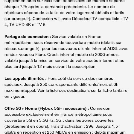
supplémentaires sur Max sont accessibles de manière séparée
chaque 72h après la demande précédente. Le nombre de
répéteurs dépend de la taille de votre logement (détails et tarifs
sur orange.fr). Connexion wifi avec Décodeur TV compatible : TV
4, TV UHD 4K et TV 6.
Partage de connexion :
Service valable en France
métropolitaine, sous réserve de couverture mobile (détails sur
réseaux.orange.fr), pour les nouveaux clients Internet ADSL avec
rendez-vous ou Fibre. Crédit internet mobile de 200Go/mois
valable jusqu'à la mise en service de votre accès internet et au
plus tard jusqu'à 12 mois suivant la souscription.
Les appels illimités
: Hors coût du service des numéros
spéciaux. Jusqu’à 250 correspondants différents/mois et 3h
maximum/appel. Voir la liste des destinations sur la fiche tarifaire
en vigueur.
Offre 5G+ Home (Flybox 5G+ nécessaire) :
Connexion
accessible exclusivement en France métropolitaine sous
couverture 5G en 3,5GHz. 5G : dans les zones couvertes
(déploiement en cours). Frais d’activation : 29€. Jusqu’à 1,5
Gbit/s en réception et 250 Mbit/s en émission : débits maximum