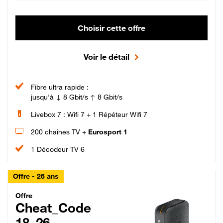
Choisir cette offre
Voir le détail
Fibre ultra rapide :
jusqu'à ↓ 8 Gbit/s ↑ 8 Gbit/s
Livebox 7 : Wifi 7 + 1 Répéteur Wifi 7
200 chaînes TV +
Eurosport 1
1 Décodeur TV 6
Offre - 26 ans
Cheat_Code Fibre_18_26
Offre
Cheat_Code
18_26