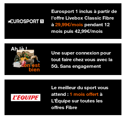
Eurosport 1 inclus à partir de
l’offre Livebox Classic Fibre
29,99 € par mois
à
29,99€/mois
pendant 12
42,99 € par m
mois puis
42,99€/mois
Une super connexion pour
tout faire chez vous avec la
5G. Sans engagement
Le meilleur du sport vous
attend :
1 mois offert
à
L’Équipe sur toutes les
offres Fibre