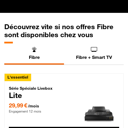
Découvrez vite si nos offres Fibre
sont disponibles chez vous
Fibre
Fibre + Smart TV
L'essentiel
Série Spéciale Livebox Lite Fibre
Série Spéciale Livebox
Lite
29,99 € par mois , Engagement 12 mois
29,99 €
/mois
Engagement 12 mois