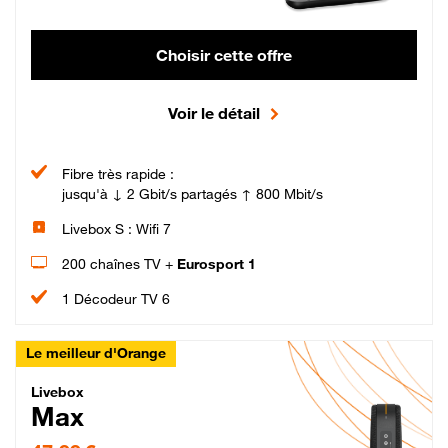
Choisir cette offre
Voir le détail
Fibre très rapide :
jusqu'à ↓ 2 Gbit/s partagés ↑ 800 Mbit/s
Livebox S : Wifi 7
200 chaînes TV +
Eurosport 1
1 Décodeur TV 6
Le meilleur d'Orange
Livebox Max Fibre
Livebox
Max
47,99 € par mois pendant 12 mois puis 57,99 € par mois, Engagement 12 moi