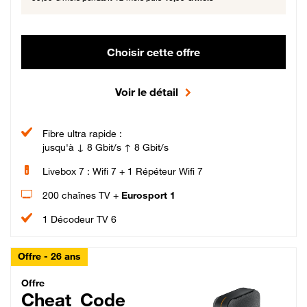
Choisir cette offre
Voir le détail
Fibre ultra rapide :
jusqu'à ↓ 8 Gbit/s ↑ 8 Gbit/s
Livebox 7 : Wifi 7 + 1 Répéteur Wifi 7
200 chaînes TV +
Eurosport 1
1 Décodeur TV 6
Offre - 26 ans
Cheat_Code Fibre_18_26
Offre
Cheat_Code