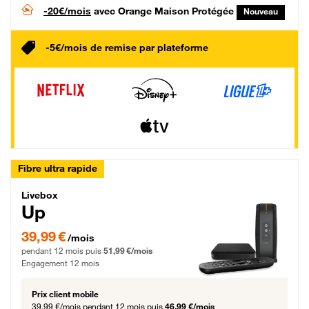
-20€/mois
avec Orange Maison Protégée
Nouveau
-5€/mois de remise par plateforme
Fibre ultra rapide
Livebox Up Fibre
Livebox
Up
39,99 € par mois pendant 12 mois puis 51,99 € par mois, Engagement 12 moi
39,99 €
/mois
pendant 12 mois puis
51,99 €/mois
Engagement 12 mois
Prix client mobile
39,99 €/mois
pendant 12 mois puis
46,99 €/mois