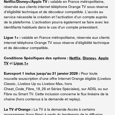
Netflix/Disney+/Apple TV :
valable en France métropolitaine,
réservée aux clients internet téléphone Orange TV sous réserve
d’éligibilité technique et de décodeur compatible. L'accès au
service nécessite la création et l'activation d'un compte auprès
de la plateforme. L’activation pourra également se faire avec les
identifiants habituels dans le cas d’un compte préexistant.
Ligue 1+ :
valable en France métropolitaine, réservée aux clients
internet téléphone Orange TV sous réserve d’éligibilité technique
et de décodeur compatible.
Conditions Spécifiques des options :
Netflix
,
Disney+
,
Apple
TV
et
Ligue 1+
Eurosport 1 inclus jusqu’au 31 janvier 2029 :
Pour toute
nouvelle souscription d’une offre Internet Orange éligible (Livebox
Classic, Livebox Up ou Livebox Max, hors
Cheat_Code_Fibre_18_26 et Séries Spéciales), sur ADSL ou sur
Fibre ou Smart TV. Cette inclusion concerne le flux linéaire de la
chaine (hors contenus à la demande et replay).
La TV d'Orange :
La TV à la demande Accès à certains
programmes (hors films) à partir du lendemain de la diffusion