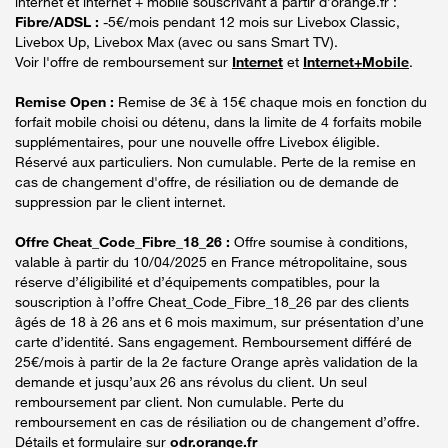
internet et internet + mobile souscrivant à partir d’orange.fr :
Fibre/ADSL :
-5€/mois pendant 12 mois sur Livebox Classic,
Livebox Up, Livebox Max (avec ou sans Smart TV).
Voir l'offre de remboursement sur
Internet
et
Internet+Mobile
.
Remise Open :
Remise de 3€ à 15€ chaque mois en fonction du
forfait mobile choisi ou détenu, dans la limite de 4 forfaits mobile
supplémentaires, pour une nouvelle offre Livebox éligible.
Réservé aux particuliers. Non cumulable. Perte de la remise en
cas de changement d'offre, de résiliation ou de demande de
suppression par le client internet.
Offre Cheat_Code_Fibre_18_26 :
Offre soumise à conditions,
valable à partir du 10/04/2025 en France métropolitaine, sous
réserve d’éligibilité et d’équipements compatibles, pour la
souscription à l’offre Cheat_Code_Fibre_18_26 par des clients
âgés de 18 à 26 ans et 6 mois maximum, sur présentation d’une
carte d’identité. Sans engagement. Remboursement différé de
25€/mois à partir de la 2e facture Orange après validation de la
demande et jusqu’aux 26 ans révolus du client. Un seul
remboursement par client. Non cumulable. Perte du
remboursement en cas de résiliation ou de changement d’offre.
Détails et formulaire sur
odr.orange.fr