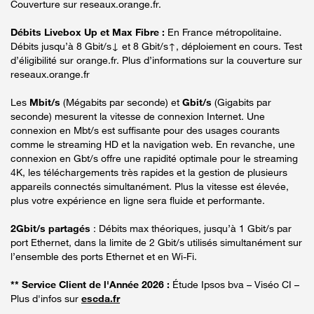
Couverture sur reseaux.orange.fr.
Débits Livebox Up et Max Fibre :
En France métropolitaine.
Débits jusqu’à 8 Gbit/s↓ et 8 Gbit/s↑, déploiement en cours. Test
d’éligibilité sur orange.fr. Plus d’informations sur la couverture sur
reseaux.orange.fr
Les
Mbit/s
(Mégabits par seconde) et
Gbit/s
(Gigabits par
seconde) mesurent la vitesse de connexion Internet. Une
connexion en Mbt/s est suffisante pour des usages courants
comme le streaming HD et la navigation web. En revanche, une
connexion en Gbt/s offre une rapidité optimale pour le streaming
4K, les téléchargements très rapides et la gestion de plusieurs
appareils connectés simultanément. Plus la vitesse est élevée,
plus votre expérience en ligne sera fluide et performante.
2Gbit/s partagés
: Débits max théoriques, jusqu’à 1 Gbit/s par
port Ethernet, dans la limite de 2 Gbit/s utilisés simultanément sur
l’ensemble des ports Ethernet et en Wi-Fi.
** Service Client de l'Année 2026 :
Étude Ipsos bva – Viséo CI –
Plus d'infos sur
escda.fr