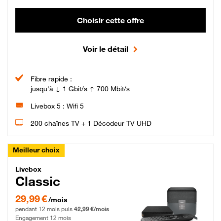
Choisir cette offre
Voir le détail
Fibre rapide :
jusqu'à ↓ 1 Gbit/s ↑ 700 Mbit/s
Livebox 5 : Wifi 5
200 chaînes TV + 1 Décodeur TV UHD
Meilleur choix
Livebox Classic Fibre
Livebox
Classic
29,99 € par mois pendant 12 mois puis 42,99 € par mois, Engagement 12 moi
29,99 €
/mois
pendant 12 mois puis
42,99 €/mois
Engagement 12 mois