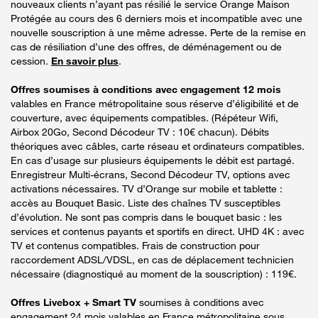
nouveaux clients n’ayant pas résilié le service Orange Maison
Protégée au cours des 6 derniers mois et incompatible avec une
nouvelle souscription à une même adresse. Perte de la remise en
cas de résiliation d’une des offres, de déménagement ou de
cession.
En savoir plus
.
Offres soumises à conditions avec engagement 12 mois
valables en France métropolitaine sous réserve d’éligibilité et de
couverture, avec équipements compatibles. (Répéteur Wifi,
Airbox 20Go, Second Décodeur TV : 10€ chacun). Débits
théoriques avec câbles, carte réseau et ordinateurs compatibles.
En cas d’usage sur plusieurs équipements le débit est partagé.
Enregistreur Multi-écrans, Second Décodeur TV, options avec
activations nécessaires. TV d’Orange sur mobile et tablette :
accès au Bouquet Basic. Liste des chaînes TV susceptibles
d’évolution. Ne sont pas compris dans le bouquet basic : les
services et contenus payants et sportifs en direct. UHD 4K : avec
TV et contenus compatibles. Frais de construction pour
raccordement ADSL/VDSL, en cas de déplacement technicien
nécessaire (diagnostiqué au moment de la souscription) : 119€.
Offres Livebox + Smart TV
soumises à conditions avec
engagement 24 mois valables en France métropolitaine sous