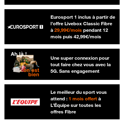
Eurosport 1 inclus à partir de
l’offre Livebox Classic Fibre
29,99 € par mois
à
29,99€/mois
pendant 12
42,99 € par m
mois puis
42,99€/mois
Une super connexion pour
tout faire chez vous avec la
5G. Sans engagement
Le meilleur du sport vous
attend :
1 mois offert
à
L’Équipe sur toutes les
offres Fibre