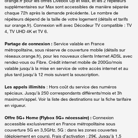
orange.fr pour les offres Livebox Up et Max, et les 2 répéteurs
supplémentaires sur Max sont accessibles de manière séparée
chaque 72h après la demande précédente. Le nombre de
répéteurs dépend de la taille de votre logement (détails et tarifs
sur orange.fr). Connexion wifi avec Décodeur TV compatible : TV
4, TV UHD 4K et TV 6.
Partage de connexion :
Service valable en France
métropolitaine, sous réserve de couverture mobile (détails sur
réseaux.orange.fr), pour les nouveaux clients Internet ADSL avec
rendez-vous ou Fibre. Crédit internet mobile de 200Go/mois
valable jusqu'à la mise en service de votre accès internet et au
plus tard jusqu'à 12 mois suivant la souscription.
Les appels illimités
: Hors coût du service des numéros
spéciaux. Jusqu’à 250 correspondants différents/mois et 3h
maximum/appel. Voir la liste des destinations sur la fiche tarifaire
en vigueur.
Offre 5G+ Home (Flybox 5G+ nécessaire) :
Connexion
accessible exclusivement en France métropolitaine sous
couverture 5G en 3,5GHz. 5G : dans les zones couvertes
(déploiement en cours). Frais d’activation : 29€. Jusqu’à 1,5