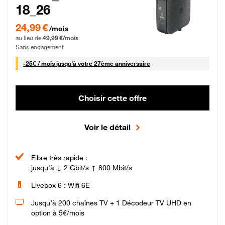
18_26
24,99 € par mois pendant 0 mois puis 49,99 € par mois, Sans engagement
24,99 €
/mois
au lieu de
49,99 €/mois
Sans engagement
25 € par mois
-
25€ / mois
jusqu'à votre 27ème anniversaire
Choisir cette offre
Voir le détail
Fibre très rapide :
jusqu'à ↓ 2 Gbit/s ↑ 800 Mbit/s
Livebox 6 : Wifi 6E
Jusqu’à 200 chaînes TV + 1 Décodeur TV UHD en
option à 5€/mois