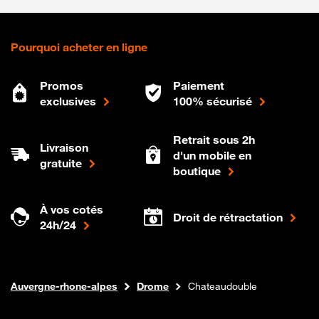
Pourquoi acheter en ligne
Promos
Paiement
exclusives
100% sécurisé
Retrait sous 2h
Livraison
d'un mobile en
gratuite
boutique
À vos cotés
Droit de rétractation
24h/24
Internet fibre
Boutique Orange
Auvergne-rhone-alpes
Drome
Chateaudouble