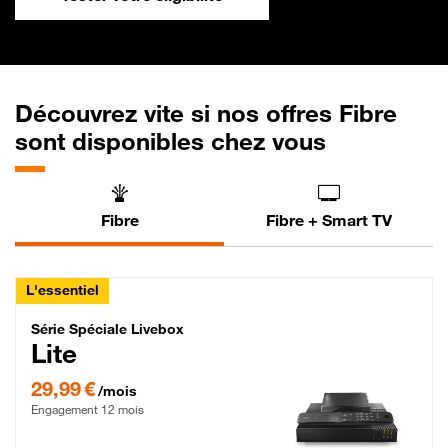
Découvrez vite si nos offres Fibre
sont disponibles chez vous
Fibre
Fibre + Smart TV
L'essentiel
Série Spéciale Livebox Lite Fibre
Série Spéciale Livebox
Lite
29,99 € par mois , Engagement 12 mois
29,99 €
/mois
Engagement 12 mois