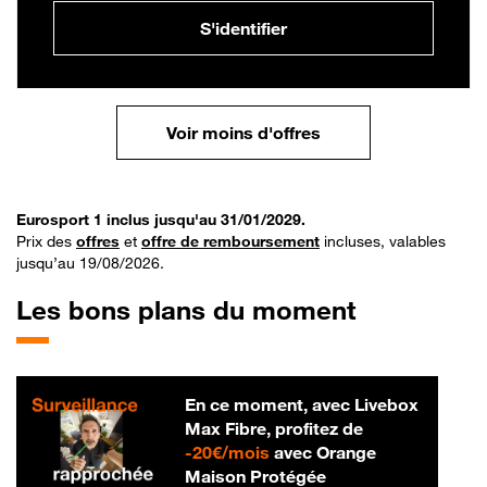
S'identifier
Voir moins d'offres
Eurosport 1 inclus jusqu'au 31/01/2029.
Prix des
offres
et
offre de remboursement
incluses, valables
jusqu’au 19/08/2026.
Les bons plans du moment
En ce moment, avec Livebox
Max Fibre, profitez de
20 € par mois
-
20€/mois
avec Orange
Maison Protégée