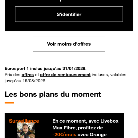
S'identifier
Voir moins d'offres
Eurosport 1 inclus jusqu'au 31/01/2029.
Prix des
offres
et
offre de remboursement
incluses, valables
jusqu’au 19/08/2026.
Les bons plans du moment
En ce moment, avec Livebox
Max Fibre, profitez de
20 € par mois
-
20€/mois
avec Orange