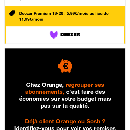
Deezer Premium 18-26 : 5,99€/mois au lieu de
11,99€/mois
Chez Orange,
regrouper ses
abonnements,
c'est faire des
économies sur votre budget mais
pas sur la qualité.
Déjà client Orange ou Sosh ?
Identifiez-vous pour voir vos remises