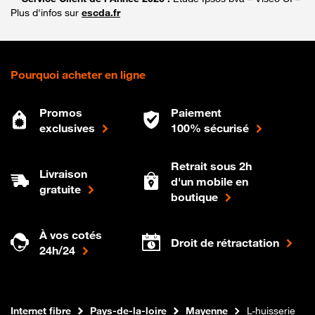
Plus d'infos sur
escda.fr
Pourquoi acheter en ligne
Promos
Paiement
exclusives
100% sécurisé
Retrait sous 2h
Livraison
d'un mobile en
gratuite
boutique
À vos cotés
Droit de rétractation
24h/24
Boutique Orange
Internet fibre
Pays-de-la-loire
Mayenne
L-huisserie