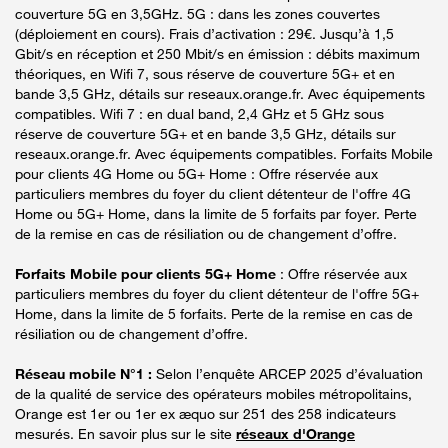
couverture 5G en 3,5GHz. 5G : dans les zones couvertes
(déploiement en cours). Frais d’activation : 29€. Jusqu’à 1,5
Gbit/s en réception et 250 Mbit/s en émission : débits maximum
théoriques, en Wifi 7, sous réserve de couverture 5G+ et en
bande 3,5 GHz, détails sur reseaux.orange.fr. Avec équipements
compatibles. Wifi 7 : en dual band, 2,4 GHz et 5 GHz sous
réserve de couverture 5G+ et en bande 3,5 GHz, détails sur
reseaux.orange.fr. Avec équipements compatibles. Forfaits Mobile
pour clients 4G Home ou 5G+ Home : Offre réservée aux
particuliers membres du foyer du client détenteur de l'offre 4G
Home ou 5G+ Home, dans la limite de 5 forfaits par foyer. Perte
de la remise en cas de résiliation ou de changement d’offre.
Forfaits Mobile pour clients 5G+ Home
: Offre réservée aux
particuliers membres du foyer du client détenteur de l'offre 5G+
Home, dans la limite de 5 forfaits. Perte de la remise en cas de
résiliation ou de changement d’offre.
Réseau mobile N°1 :
Selon l’enquête ARCEP 2025 d’évaluation
de la qualité de service des opérateurs mobiles métropolitains,
Orange est 1er ou 1er ex æquo sur 251 des 258 indicateurs
mesurés. En savoir plus sur le site
réseaux d'Orange