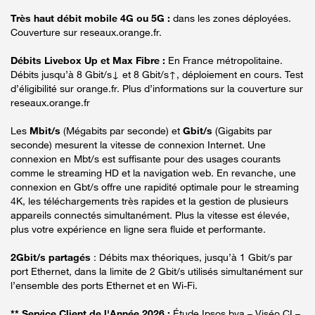
Très haut débit mobile 4G ou 5G :
dans les zones déployées.
Couverture sur reseaux.orange.fr.
Débits Livebox Up et Max Fibre :
En France métropolitaine.
Débits jusqu’à 8 Gbit/s↓ et 8 Gbit/s↑, déploiement en cours. Test
d’éligibilité sur orange.fr. Plus d’informations sur la couverture sur
reseaux.orange.fr
Les
Mbit/s
(Mégabits par seconde) et
Gbit/s
(Gigabits par
seconde) mesurent la vitesse de connexion Internet. Une
connexion en Mbt/s est suffisante pour des usages courants
comme le streaming HD et la navigation web. En revanche, une
connexion en Gbt/s offre une rapidité optimale pour le streaming
4K, les téléchargements très rapides et la gestion de plusieurs
appareils connectés simultanément. Plus la vitesse est élevée,
plus votre expérience en ligne sera fluide et performante.
2Gbit/s partagés
: Débits max théoriques, jusqu’à 1 Gbit/s par
port Ethernet, dans la limite de 2 Gbit/s utilisés simultanément sur
l’ensemble des ports Ethernet et en Wi-Fi.
** Service Client de l'Année 2026 :
Étude Ipsos bva – Viséo CI –