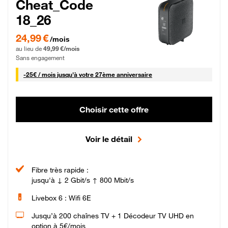
Cheat_Code
18_26
24,99 € par mois pendant 0 mois puis 49,99 € par mois, Sans engagement
24,99 €
/mois
au lieu de
49,99 €/mois
Sans engagement
25 € par mois
-
25€ / mois
jusqu'à votre 27ème anniversaire
Choisir cette offre
Voir le détail
Fibre très rapide :
jusqu'à ↓ 2 Gbit/s ↑ 800 Mbit/s
Livebox 6 : Wifi 6E
Jusqu’à 200 chaînes TV + 1 Décodeur TV UHD en
option à 5€/mois