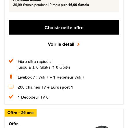
39,99 €/mois
pendant 12 mois puis
46,99 €/mois
Choisir cette offre
Voir le détail
Fibre ultra rapide :
jusqu'à ↓ 8 Gbit/s ↑ 8 Gbit/s
Livebox 7 : Wifi 7 + 1 Répéteur Wifi 7
200 chaînes TV +
Eurosport 1
1 Décodeur TV 6
Offre - 26 ans
Cheat_Code Fibre_18_26
Offre