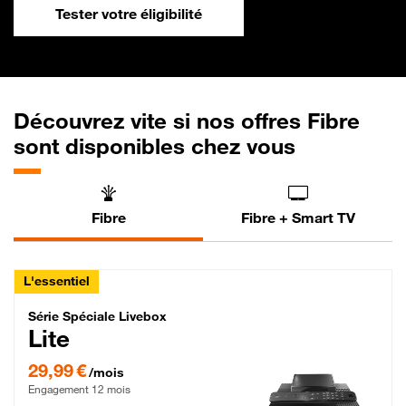
Tester votre éligibilité
Découvrez vite si nos offres Fibre
sont disponibles chez vous
Fibre
Fibre + Smart TV
L'essentiel
Série Spéciale Livebox Lite Fibre
Série Spéciale Livebox
Lite
29,99 € par mois , Engagement 12 mois
29,99 €
/mois
Engagement 12 mois