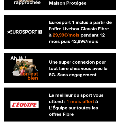
Maison Protégée
Eurosport 1 inclus à partir de
l’offre Livebox Classic Fibre
29,99 € par mois
à
29,99€/mois
pendant 12
42,99 € par m
mois puis
42,99€/mois
Une super connexion pour
tout faire chez vous avec la
5G. Sans engagement
Le meilleur du sport vous
attend :
1 mois offert
à
L’Équipe sur toutes les
offres Fibre