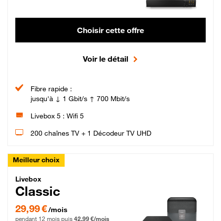
Choisir cette offre
Voir le détail
Fibre rapide :
jusqu'à ↓ 1 Gbit/s ↑ 700 Mbit/s
Livebox 5 : Wifi 5
200 chaînes TV + 1 Décodeur TV UHD
Meilleur choix
Livebox Classic Fibre
Livebox
Classic
29,99 € par mois pendant 12 mois puis 42,99 € par mois, Engagement 12 moi
29,99 €
/mois
pendant 12 mois puis
42,99 €/mois