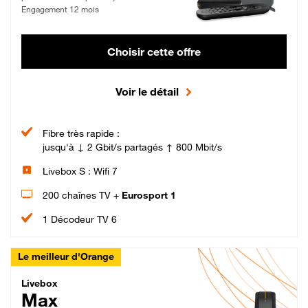
Engagement 12 mois
Choisir cette offre
Voir le détail
Fibre très rapide :
jusqu'à ↓ 2 Gbit/s partagés ↑ 800 Mbit/s
Livebox S : Wifi 7
200 chaînes TV +
Eurosport 1
1 Décodeur TV 6
Le meilleur d'Orange
Livebox Max Fibre
Livebox
Max