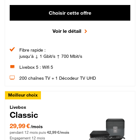
Choisir cette offre
Voir le détail
Fibre rapide :
jusqu'à ↓ 1 Gbit/s ↑ 700 Mbit/s
Livebox 5 : Wifi 5
200 chaînes TV + 1 Décodeur TV UHD
Meilleur choix
Livebox Classic Fibre
Livebox
Classic
29,99 € par mois pendant 12 mois puis 42,99 € par mois, Engagement 12 moi
29,99 €
/mois
pendant 12 mois puis
42,99 €/mois
Engagement 12 mois