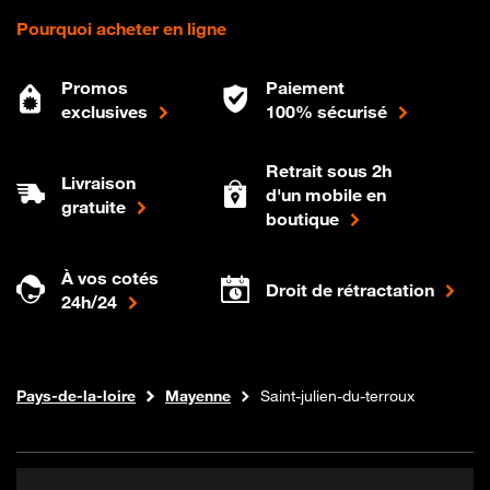
Pourquoi acheter en ligne
Promos
Paiement
exclusives
100% sécurisé
Retrait sous 2h
Livraison
d'un mobile en
gratuite
boutique
À vos cotés
Droit de rétractation
24h/24
Internet fibre
Boutique Orange
Pays-de-la-loire
Mayenne
Saint-julien-du-terroux