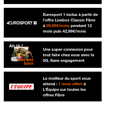
Eurosport 1 inclus à partir de
l’offre Livebox Classic Fibre
29,99 € par mois
à
29,99€/mois
pendant 12
42,99 € par m
mois puis
42,99€/mois
Une super connexion pour
tout faire chez vous avec la
5G. Sans engagement
Le meilleur du sport vous
attend :
1 mois offert
à
L’Équipe sur toutes les
offres Fibre