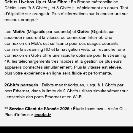
Débits Livebox Up et Max Fibre :
En France métropolitaine.
Débits jusqu’à 8 Gbit/s↓ et 8 Gbit/s↑, déploiement en cours. Test
d’éligibilité sur orange.fr. Plus d’informations sur la couverture sur
reseaux.orange.fr
Les
Mbit/s
(Mégabits par seconde) et
Gbit/s
(Gigabits par
seconde) mesurent la vitesse de connexion Internet. Une
connexion en Mbt/s est suffisante pour des usages courants
comme le streaming HD et la navigation web. En revanche, une
connexion en Gbt/s offre une rapidité optimale pour le streaming
4K, les téléchargements très rapides et la gestion de plusieurs
appareils connectés simultanément. Plus la vitesse est élevée,
plus votre expérience en ligne sera fluide et performante.
2Gbit/s partagés
: Débits max théoriques, jusqu’à 1 Gbit/s par
port Ethernet, dans la limite de 2 Gbit/s utilisés simultanément sur
l’ensemble des ports Ethernet et en Wi-Fi.
** Service Client de l'Année 2026 :
Étude Ipsos bva – Viséo CI –
Plus d'infos sur
escda.fr