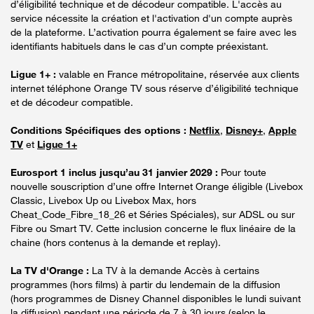
d’éligibilité technique et de décodeur compatible. L'accès au
service nécessite la création et l'activation d'un compte auprès
de la plateforme. L’activation pourra également se faire avec les
identifiants habituels dans le cas d’un compte préexistant.
Ligue 1+ :
valable en France métropolitaine, réservée aux clients
internet téléphone Orange TV sous réserve d’éligibilité technique
et de décodeur compatible.
Conditions Spécifiques des options :
Netflix
,
Disney+
,
Apple
TV
et
Ligue 1+
Eurosport 1 inclus jusqu’au 31 janvier 2029 :
Pour toute
nouvelle souscription d’une offre Internet Orange éligible (Livebox
Classic, Livebox Up ou Livebox Max, hors
Cheat_Code_Fibre_18_26 et Séries Spéciales), sur ADSL ou sur
Fibre ou Smart TV. Cette inclusion concerne le flux linéaire de la
chaine (hors contenus à la demande et replay).
La TV d'Orange :
La TV à la demande Accès à certains
programmes (hors films) à partir du lendemain de la diffusion
(hors programmes de Disney Channel disponibles le lundi suivant
la diffusion) pendant une période de 7 à 30 jours (selon le