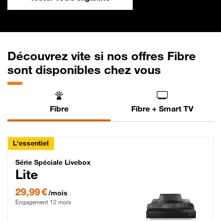
Découvrez vite si nos offres Fibre
sont disponibles chez vous
Fibre
Fibre + Smart TV
L'essentiel
Série Spéciale Livebox Lite Fibre
Série Spéciale Livebox
Lite
29,99 € par mois , Engagement 12 mois
29,99 €
/mois
Engagement 12 mois