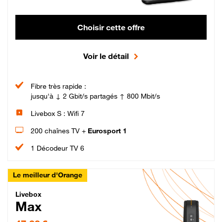
Choisir cette offre
Voir le détail
Fibre très rapide :
jusqu'à ↓ 2 Gbit/s partagés ↑ 800 Mbit/s
Livebox S : Wifi 7
200 chaînes TV +
Eurosport 1
1 Décodeur TV 6
Le meilleur d'Orange
Livebox Max Fibre
Livebox
Max
47,99 € par mois pendant 12 mois puis 57,99 € par mois, Engagement 12 moi