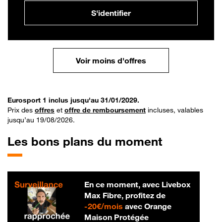
S'identifier
Voir moins d'offres
Eurosport 1 inclus jusqu'au 31/01/2029.
Prix des
offres
et
offre de remboursement
incluses, valables
jusqu’au 19/08/2026.
Les bons plans du moment
En ce moment, avec Livebox
Max Fibre, profitez de
20 € par mois
-
20€/mois
avec Orange
Maison Protégée