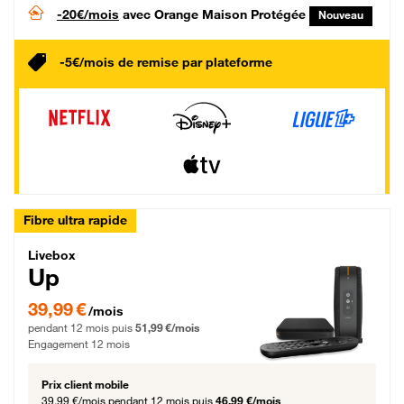
-20€/mois
avec Orange Maison Protégée
Nouveau
-5€/mois de remise par plateforme
Fibre ultra rapide
Livebox Up Fibre
Livebox
Up
39,99 € par mois pendant 12 mois puis 51,99 € par mois, Engagement 12 moi
39,99 €
/mois
pendant 12 mois puis
51,99 €/mois
Engagement 12 mois
Prix client mobile
39,99 €/mois
pendant 12 mois puis
46,99 €/mois