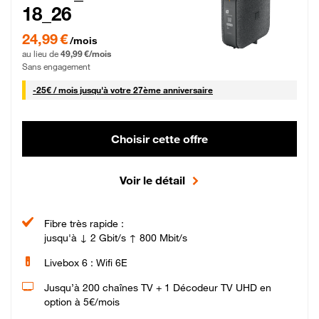
18_26
24,99 € par mois pendant 0 mois puis 49,99 € par mois, Sans engagement
24,99 €
/mois
au lieu de
49,99 €/mois
Sans engagement
25 € par mois
-
25€ / mois
jusqu'à votre 27ème anniversaire
Choisir cette offre
Voir le détail
Fibre très rapide :
jusqu'à ↓ 2 Gbit/s ↑ 800 Mbit/s
Livebox 6 : Wifi 6E
Jusqu’à 200 chaînes TV + 1 Décodeur TV UHD en
option à 5€/mois