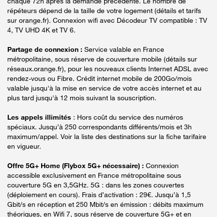
chaque 72h après la demande précédente. Le nombre de
répéteurs dépend de la taille de votre logement (détails et tarifs
sur orange.fr). Connexion wifi avec Décodeur TV compatible : TV
4, TV UHD 4K et TV 6.
Partage de connexion :
Service valable en France
métropolitaine, sous réserve de couverture mobile (détails sur
réseaux.orange.fr), pour les nouveaux clients Internet ADSL avec
rendez-vous ou Fibre. Crédit internet mobile de 200Go/mois
valable jusqu'à la mise en service de votre accès internet et au
plus tard jusqu'à 12 mois suivant la souscription.
Les appels illimités
: Hors coût du service des numéros
spéciaux. Jusqu’à 250 correspondants différents/mois et 3h
maximum/appel. Voir la liste des destinations sur la fiche tarifaire
en vigueur.
Offre 5G+ Home (Flybox 5G+ nécessaire) :
Connexion
accessible exclusivement en France métropolitaine sous
couverture 5G en 3,5GHz. 5G : dans les zones couvertes
(déploiement en cours). Frais d’activation : 29€. Jusqu’à 1,5
Gbit/s en réception et 250 Mbit/s en émission : débits maximum
théoriques, en Wifi 7, sous réserve de couverture 5G+ et en