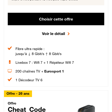
Choisir cette offre
Voir le détail
Fibre ultra rapide :
jusqu'à ↓ 8 Gbit/s ↑ 8 Gbit/s
Livebox 7 : Wifi 7 + 1 Répéteur Wifi 7
200 chaînes TV +
Eurosport 1
1 Décodeur TV 6
Offre - 26 ans
Cheat_Code Fibre_18_26
Offre
Cheat_Code